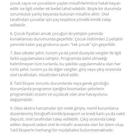
çocuk sayısı ve çocukların yaşları misafirlerimizce hatalı beyan
edilir ise ilgili oteller ek bedel tahsil edebilir. Böyle bir durumda
sorumluluk yanlış beyanda bulunan misafire aittir. Otel
tarafından çocuklar için yaş tespitine yönelik kimlik talep
edilebilir.
6. Çocuk fiyatları ancak çocuğun iki yetişkin yanında
konaklaması durumunda geçerlidir. Çocuk indirimleri 2 yetişkin
yanında kalan yaş grubuna uyan, “tek çocuk” için geçerlidir.
7. Bazı ülkeler şehir, turizm ya da yerel düzeyde vergiler ile ilgili
farklı uygulamalara sahiptir. Programda dahil olmadığı
belirtilmeyen tüm turlarda, bu şekilde uygulanmakta olan her
türlü şehir, turizm ya da diğer vergiler, giriş veya çıkış sırasında
otel tarafından, misafirden tahsil edilir.
8. Tatil Eksper zorunlu durumlarda veya gerek gördüğü
durumlarda programın içeriğini bozmadan şehirlerin
programdaki sırasını ve uçulacak olan ana havayolunu
değiştirebilir.
9. Olası ekstra harcamalar için otele girişte, resmî kurumlarca
düzenlenmiş fotoğraflı kimlik/pasaport ve kredi kartı ya da nakit
depozit, otel tarafından talep edilebilir. Çıkış sırasında talep
edilen depozit iadesi otel ile misafir arasında olan bir işlem olup,
Tatil Eksper’in herhangi bir müdahalesi bulunmamaktadır.