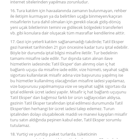
internet sitelerinden yapılması zorunludur.
16. Tura katılım için havaalanında zamanın bulunmayan, rehber
ile iletişim kurmayan ya da belirtilen uçağa binmeyen/kaçıran
misafirlerin tura dahil olmaları için gerekli olacak gidiş-dönüş
yeni uçak biletlerinin temini ve gidilecek bölgedeki transferleri
vb. gibi konulara dair oluşacak tüm masraflar kendilerine aittir.
17. Gezi için yeterli katılım sağlanamadığı takdirde; Tatil Eksper
gezi hareket tarihinden 21 gün öncesine kadar turu iptal edebilir.
Böyle bir durumda iptal bilgisi misafire iletilir. Tur bedelinin
tamamı misafire iade edilir. Tur dışında satın alınan ilave
hizmetlerin iadesinde; Tatil Eksper’ dan alınmış olan iç hat
bağlantı uçuşu da misafire iade edilir, vize hizmeti, seyahat sağlık
sigortası kullanılarak misafir adına vize başvurusu yapılmış ise
bu hizmetler kullanılmış olacağından misafire iadesi yapılamaz,
vize başvurusu yapılmamışsa vize ve seyahat sağlık sigortası da
iptal edilerek ücret iadesi yapılır. Misafir iç hat bağlantı uçuşunu
Tatil Eksper’ dan bağımsız farklı bir ürün sağlayıcıdan aldıysa,
gezinin Tatil Eksper tarafından iptal edilmesi durumunda Tatil
Eksper’den herhangi bir ücret iadesi talep edemez. Turun
iptalinden dolayı oluşabilecek maddi ve manevi kayıpları misafir
turu satın aldığında peşinen kabul eder, Tatil Eksper sorumlu
tutulamaz.
18. Yurtiçi ve yurtdışı paket turlarda, tüketicinin