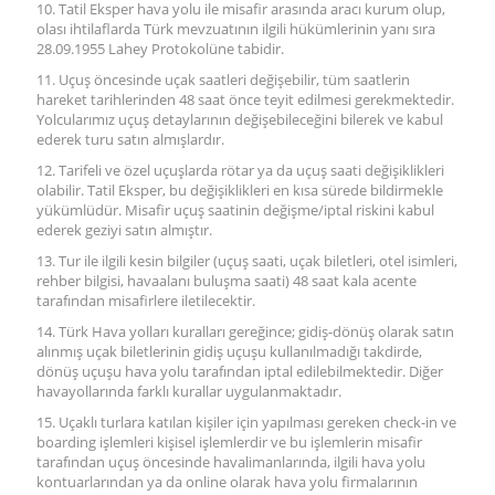
10. Tatil Eksper hava yolu ile misafir arasında aracı kurum olup,
olası ihtilaflarda Türk mevzuatının ilgili hükümlerinin yanı sıra
28.09.1955 Lahey Protokolüne tabidir.
11. Uçuş öncesinde uçak saatleri değişebilir, tüm saatlerin
hareket tarihlerinden 48 saat önce teyit edilmesi gerekmektedir.
Yolcularımız uçuş detaylarının değişebileceğini bilerek ve kabul
ederek turu satın almışlardır.
12. Tarifeli ve özel uçuşlarda rötar ya da uçuş saati değişiklikleri
olabilir. Tatil Eksper, bu değişiklikleri en kısa sürede bildirmekle
yükümlüdür. Misafir uçuş saatinin değişme/iptal riskini kabul
ederek geziyi satın almıştır.
13. Tur ile ilgili kesin bilgiler (uçuş saati, uçak biletleri, otel isimleri,
rehber bilgisi, havaalanı buluşma saati) 48 saat kala acente
tarafından misafirlere iletilecektir.
14. Türk Hava yolları kuralları gereğince; gidiş-dönüş olarak satın
alınmış uçak biletlerinin gidiş uçuşu kullanılmadığı takdirde,
dönüş uçuşu hava yolu tarafından iptal edilebilmektedir. Diğer
havayollarında farklı kurallar uygulanmaktadır.
15. Uçaklı turlara katılan kişiler için yapılması gereken check-in ve
boarding işlemleri kişisel işlemlerdir ve bu işlemlerin misafir
tarafından uçuş öncesinde havalimanlarında, ilgili hava yolu
kontuarlarından ya da online olarak hava yolu firmalarının