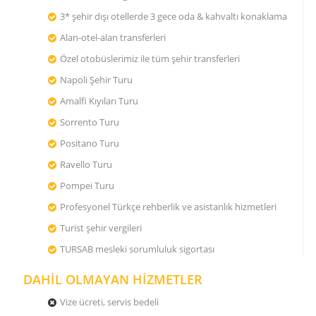
3* şehir dışı otellerde 3 gece oda & kahvaltı konaklama
Alan-otel-alan transferleri
Özel otobüslerimiz ile tüm şehir transferleri
Napoli Şehir Turu
Amalfi Kıyıları Turu
Sorrento Turu
Positano Turu
Ravello Turu
Pompei Turu
Profesyonel Türkçe rehberlik ve asistanlık hizmetleri
Turist şehir vergileri
TURSAB mesleki sorumluluk sigortası
DAHİL OLMAYAN HİZMETLER
Vize ücreti, servis bedeli