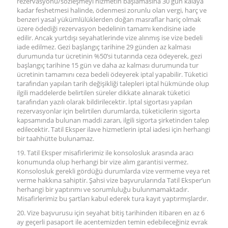
rezervasyonu/sözleşmeyi hizmetin başlamasına 30 gün kalaya
kadar feshetmesi halinde, ödenmesi zorunlu olan vergi, harç ve
benzeri yasal yükümlülüklerden doğan masraflar hariç olmak
üzere ödediği rezervasyon bedelinin tamamı kendisine iade
edilir. Ancak yurtdışı seyahatlerinde vize alınmış ise vize bedeli
iade edilmez. Gezi başlangıç tarihine 29 günden az kalması
durumunda tur ücretinin %50’si tutarında ceza ödeyerek, gezi
başlangıç tarihine 15 gün ve daha az kalması durumunda tur
ücretinin tamamını ceza bedeli ödeyerek iptal yapabilir. Tüketici
tarafından yapılan tarih değişikliği talepleri iptal hükmünde olup
ilgili maddelerde belirtilen süreler dikkate alınarak tüketici
tarafından yazılı olarak bildirilecektir. İptal sigortası yapılan
rezervasyonlar için belirtilen durumlarda, tüketicilerin sigorta
kapsamında bulunan maddi zararı, ilgili sigorta şirketinden talep
edilecektir. Tatil Eksper ilave hizmetlerin iptal iadesi için herhangi
bir taahhütte bulunamaz.
19. Tatil Eksper misafirlerimiz ile konsolosluk arasında aracı
konumunda olup herhangi bir vize alım garantisi vermez.
Konsolosluk gerekli gördüğü durumlarda vize vermeme veya ret
verme hakkına sahiptir. Şahsi vize başvurularında Tatil Eksper’un
herhangi bir yaptırımı ve sorumluluğu bulunmamaktadır.
Misafirlerimiz bu şartları kabul ederek tura kayıt yaptırmışlardır.
20. Vize başvurusu için seyahat bitiş tarihinden itibaren en az 6
ay geçerli pasaport ile acentemizden temin edebileceğiniz evrak