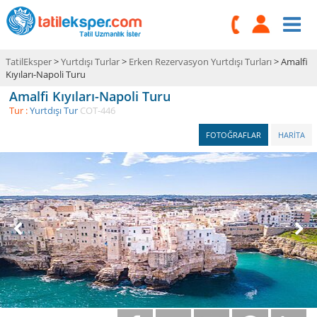
TatilEksper
>
Yurtdışı Turlar
>
Erken Rezervasyon Yurtdışı Turları
> Amalfi
Kıyıları-Napoli Turu
Amalfi Kıyıları-Napoli Turu
Tur :
Yurtdışı Tur
COT-446
FOTOĞRAFLAR
HARİTA