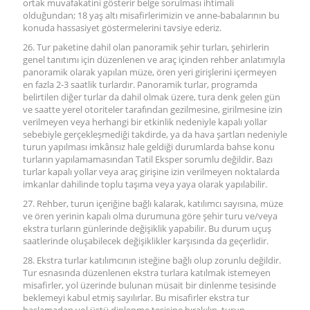
ortak muvafakatini gösterir belge sorulması ihtimali
olduğundan; 18 yaş altı misafirlerimizin ve anne-babalarının bu
konuda hassasiyet göstermelerini tavsiye ederiz.
26. Tur paketine dahil olan panoramik şehir turları, şehirlerin
genel tanıtımı için düzenlenen ve araç içinden rehber anlatımıyla
panoramik olarak yapılan müze, ören yeri girişlerini içermeyen
en fazla 2-3 saatlik turlardır. Panoramik turlar, programda
belirtilen diğer turlar da dahil olmak üzere, tura denk gelen gün
ve saatte yerel otoriteler tarafından gezilmesine, girilmesine izin
verilmeyen veya herhangi bir etkinlik nedeniyle kapalı yollar
sebebiyle gerçekleşmediği takdirde, ya da hava şartları nedeniyle
turun yapılması imkânsız hale geldiği durumlarda bahse konu
turların yapılamamasından Tatil Eksper sorumlu değildir. Bazı
turlar kapalı yollar veya araç girişine izin verilmeyen noktalarda
imkanlar dahilinde toplu taşıma veya yaya olarak yapılabilir.
27. Rehber, turun içeriğine bağlı kalarak, katılımcı sayısına, müze
ve ören yerinin kapalı olma durumuna göre şehir turu ve/veya
ekstra turların günlerinde değişiklik yapabilir. Bu durum uçuş
saatlerinde oluşabilecek değişiklikler karşısında da geçerlidir.
28. Ekstra turlar katılımcının isteğine bağlı olup zorunlu değildir.
Tur esnasında düzenlenen ekstra turlara katılmak istemeyen
misafirler, yol üzerinde bulunan müsait bir dinlenme tesisinde
beklemeyi kabul etmiş sayılırlar. Bu misafirler ekstra tur