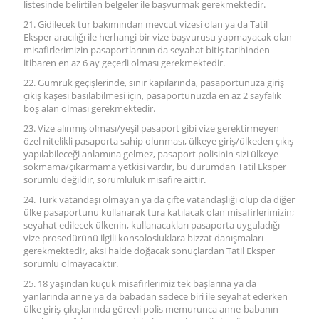
listesinde belirtilen belgeler ile başvurmak gerekmektedir.
21. Gidilecek tur bakımından mevcut vizesi olan ya da Tatil
Eksper aracılığı ile herhangi bir vize başvurusu yapmayacak olan
misafirlerimizin pasaportlarının da seyahat bitiş tarihinden
itibaren en az 6 ay geçerli olması gerekmektedir.
22. Gümrük geçişlerinde, sınır kapılarında, pasaportunuza giriş
çıkış kaşesi basılabilmesi için, pasaportunuzda en az 2 sayfalık
boş alan olması gerekmektedir.
23. Vize alınmış olması/yeşil pasaport gibi vize gerektirmeyen
özel nitelikli pasaporta sahip olunması, ülkeye giriş/ülkeden çıkış
yapılabileceği anlamına gelmez, pasaport polisinin sizi ülkeye
sokmama/çıkarmama yetkisi vardır, bu durumdan Tatil Eksper
sorumlu değildir, sorumluluk misafire aittir.
24. Türk vatandaşı olmayan ya da çifte vatandaşlığı olup da diğer
ülke pasaportunu kullanarak tura katılacak olan misafirlerimizin;
seyahat edilecek ülkenin, kullanacakları pasaporta uyguladığı
vize prosedürünü ilgili konsolosluklara bizzat danışmaları
gerekmektedir, aksi halde doğacak sonuçlardan Tatil Eksper
sorumlu olmayacaktır.
25. 18 yaşından küçük misafirlerimiz tek başlarına ya da
yanlarında anne ya da babadan sadece biri ile seyahat ederken
ülke giriş-çıkışlarında görevli polis memurunca anne-babanın