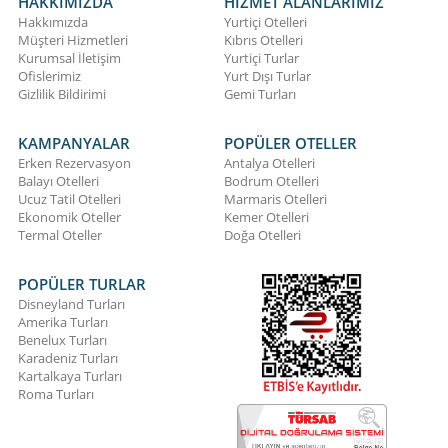
HAKKIMIZDA
HİZMET ALANLARIMIZ
Hakkımızda
Yurtiçi Otelleri
Müşteri Hizmetleri
Kıbrıs Otelleri
Kurumsal İletişim
Yurtiçi Turlar
Ofislerimiz
Yurt Dışı Turlar
Gizlilik Bildirimi
Gemi Turları
KAMPANYALAR
POPÜLER OTELLER
Erken Rezervasyon
Antalya Otelleri
Balayı Otelleri
Bodrum Otelleri
Ucuz Tatil Otelleri
Marmaris Otelleri
Ekonomik Oteller
Kemer Otelleri
Termal Oteller
Doğa Otelleri
POPÜLER TURLAR
Disneyland Turları
Amerika Turları
Benelux Turları
Karadeniz Turları
Kartalkaya Turları
Roma Turları