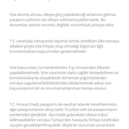
Vize alınmış olması, ülkeye giriş yapılabileceği anlamına gelmez,
pasaport polisinin sizi ülkeye sokmama yetkisi vardır. Bu
durumdan acente sorumlu değildir, sorumluluk yolcuya aittir.
T.C. vatandaşı olmayanlar seyahat etmek istedikleri ülke ve/veya
ülkelere girişte vize ihtiyacı olup olmadığı bilgisi için ilgili
konsolosluklara başvurmaları gerekmektedir.
Vize başvuruları, tur hareketinden 3 ay öncesinden itibaren
yapılabilmektedir. Vize sürecinizin daha sağlıklı ilerleyebilmesi ve
konsolosluklarda oluşabilecek dönemsel yoğunluklardan
ve/veya uygulama farklılıklarından etkilenmemek adına vize
başvurularının bir an önce tamamlanması tavsiye olunur.
T.C. Hususi (Yeşil) pasaportu ile seyahat edecek misafirlerimizin,
eğer pasaportlarının alınış tarihi 10 yıldan eski ise pasaportlarını
yenilemeleri gereklidir. Aksi halde gidecekleri ülkeye kabul
edilmeyebilirler ve/veya Türkiye'den havayolu firması tarafından
uçuşları gerçekleştirilmeyebilir. Böyle bir durumda sorumluluk