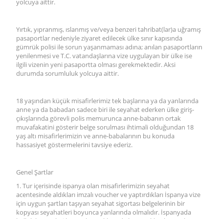
yolcuya aittir.
Yırtık, yıpranmış, ıslanmış ve/veya benzeri tahribat(lar)a uğramış
pasaportlar nedeniyle ziyaret edilecek ülke sınır kapısında
gümrük polisi ile sorun yaşanmaması adına; anılan pasaportların
yenilenmesi ve T.C. vatandaşlarına vize uygulayan bir ülke ise
ilgili vizenin yeni pasaportta olması gerekmektedir. Aksi
durumda sorumluluk yolcuya aittir.
18 yaşından küçük misafirlerimiz tek başlarına ya da yanlarında
anne ya da babadan sadece biri ile seyahat ederken ülke giriş-
çıkışlarında görevli polis memurunca anne-babanın ortak
muvafakatini gösterir belge sorulması ihtimali olduğundan 18
yaş altı misafirlerimizin ve anne-babalarının bu konuda
hassasiyet göstermelerini tavsiye ederiz.
Genel Şartlar
1. Tur içerisinde ispanya olan misafirlerimizin seyahat
acentesinde aldıkları imzalı voucher ve yaptırdıkları İspanya vize
için uygun şartları taşıyan seyahat sigortası belgelerinin bir
kopyası seyahatleri boyunca yanlarında olmalıdır. İspanyada