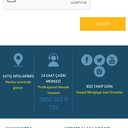
24 SAAT ÇAĞRI
SATIŞ OFİSLERİMİZ
MERKEZİ
Harita üzerinde
BİZİ TAKİP EDİN
Profesyonel destek
görün
Sosyal Medyaya özel fırsatlar
hizmeti
0850 303 0
733