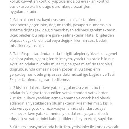
kolluk kuvvetleri kontrol yaptıklarında bu evrakları kontrol
etmekte ve eksik olduğu durumlarda cezai işlem
uygulamaktadır.
2. Satın alınan tura kayıt esnasında; misafir tarafından
pasaportta geçen isim, doğum tarihi, pasaport numarasının
sisteme doğru şekilde girilmesi/beyan edilmesi gerekmektedir.
Uçak biletleri bu bilgilere göre kesilmektedir. Hatalı bilgilerden
oluşacak uçak bileti iptal veya değişikliklerinin ceza bedeli
misafirlere yansıtılır.
3. Tatil Eksper tarafından, oda ile ilgili talepler (yüksek kat, genel
alanlara yakın, sigara içilen/içilmeyen, yatak tipi) otele bildirilir.
Ayırtılan odaların, otelin müsaitliğine göre misafirin tercihleri
doğrultusunda olmasına özen gösterilir. Bu taleplerin
gerçekleşmesi otele giriş sırasındaki müsaitliğe bağlıdır ve Tatil
Eksper tarafından garanti edilemez.
4. 3 kişilik odalarda ilave yatak uygulaması vardır, bu tip
odalarda 3. Kişiye tahsis edilen yatak standart yataklardan
küçüktür. İlave yataklar, açma-kapama ve coach bed olarak
adlandırılan yataklardan oluşmaktadır. Misafirlerimiz 3 kişilik
oda ve/veya çocuklu rezervasyonlarında standart odaya
eklenecek ilave yataklar nedeniyle odalarda yaşanabilecek
sıkışıklık ve yatak tipini kabul ettiklerini beyan etmiş sayılırlar.
5. Otel rezervasyonlarında belirtilen, yetişkinler ile konaklayacak