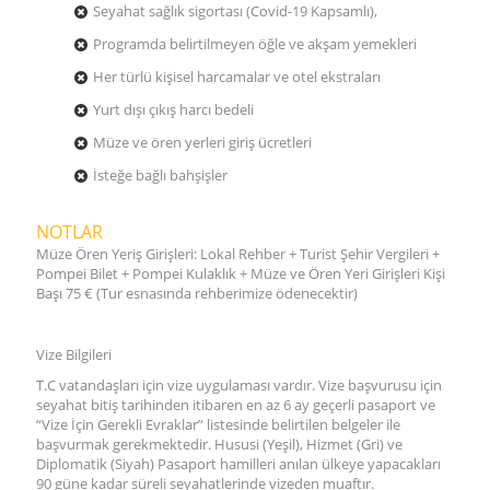
Seyahat sağlık sigortası (Covid-19 Kapsamlı),
Programda belirtilmeyen öğle ve akşam yemekleri
Her türlü kişisel harcamalar ve otel ekstraları
Yurt dışı çıkış harcı bedeli
Müze ve ören yerleri giriş ücretleri
İsteğe bağlı bahşişler
NOTLAR
Müze Ören Yeriş Girişleri: Lokal Rehber + Turist Şehir Vergileri +
Pompei Bilet + Pompei Kulaklık + Müze ve Ören Yeri Girişleri Kişi
Başı 75 € (Tur esnasında rehberimize ödenecektir)
Vize Bilgileri
T.C vatandaşları için vize uygulaması vardır. Vize başvurusu için
seyahat bitiş tarihinden itibaren en az 6 ay geçerli pasaport ve
“Vize İçin Gerekli Evraklar” listesinde belirtilen belgeler ile
başvurmak gerekmektedir. Hususi (Yeşil), Hizmet (Gri) ve
Diplomatik (Siyah) Pasaport hamilleri anılan ülkeye yapacakları
90 güne kadar süreli seyahatlerinde vizeden muaftır.