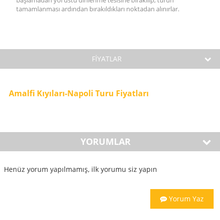
başlamadan yol üstü dinlenme tesisine bırakılıp, turun
tamamlanması ardından bırakıldıkları noktadan alınırlar.
FİYATLAR
Amalfi Kıyıları-Napoli Turu Fiyatları
YORUMLAR
Henüz yorum yapılmamış, ilk yorumu siz yapın
Yorum Yaz