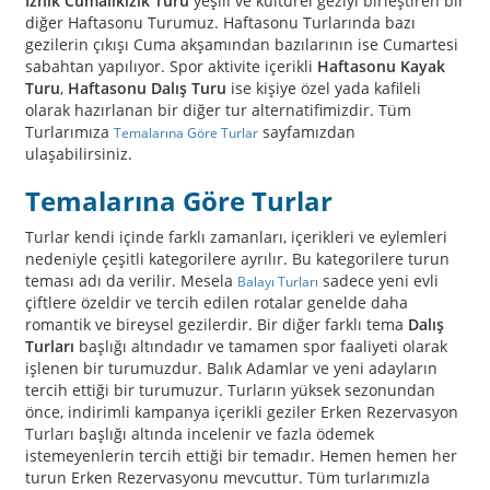
İznik Cumalıkızık Turu
yeşili ve kültürel geziyi birleştiren bir
diğer Haftasonu Turumuz. Haftasonu Turlarında bazı
gezilerin çıkışı Cuma akşamından bazılarının ise Cumartesi
sabahtan yapılıyor. Spor aktivite içerikli
Haftasonu Kayak
Turu
,
Haftasonu Dalış Turu
ise kişiye özel yada kafileli
olarak hazırlanan bir diğer tur alternatifimizdir. Tüm
Turlarımıza
sayfamızdan
Temalarına Göre Turlar
ulaşabilirsiniz.
Temalarına Göre Turlar
Turlar kendi içinde farklı zamanları, içerikleri ve eylemleri
nedeniyle çeşitli kategorilere ayrılır. Bu kategorilere turun
teması adı da verilir. Mesela
sadece yeni evli
Balayı Turları
çiftlere özeldir ve tercih edilen rotalar genelde daha
romantik ve bireysel gezilerdir. Bir diğer farklı tema
Dalış
Turları
başlığı altındadır ve tamamen spor faaliyeti olarak
işlenen bir turumuzdur. Balık Adamlar ve yeni adayların
tercih ettiği bir turumuzur. Turların yüksek sezonundan
önce, indirimli kampanya içerikli geziler Erken Rezervasyon
Turları başlığı altında incelenir ve fazla ödemek
istemeyenlerin tercih ettiği bir temadır. Hemen hemen her
turun Erken Rezervasyonu mevcuttur. Tüm turlarımızla