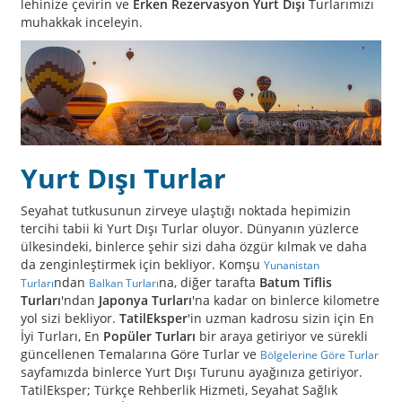
lehinize çevirin ve
Erken Rezervasyon Yurt Dışı
Turlarımızı
muhakkak inceleyin.
Yurt Dışı Turlar
Seyahat tutkusunun zirveye ulaştığı noktada hepimizin
tercihi tabii ki Yurt Dışı Turlar oluyor. Dünyanın yüzlerce
ülkesindeki, binlerce şehir sizi daha özgür kılmak ve daha
da zenginleştirmek için bekliyor. Komşu
Yunanistan
ndan
na, diğer tarafta
Batum Tiflis
Turları
Balkan Turları
Turları
'ndan
Japonya Turları
'na kadar on binlerce kilometre
yol sizi bekliyor.
TatilEksper
'in uzman kadrosu sizin için En
İyi Turları, En
Popüler Turları
bir araya getiriyor ve sürekli
güncellenen Temalarına Göre Turlar ve
Bölgelerine Göre Turlar
sayfamızda binlerce Yurt Dışı Turunu ayağınıza getiriyor.
TatilEksper; Türkçe Rehberlik Hizmeti, Seyahat Sağlık