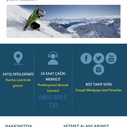
24 SAAT ÇAĞRI
SATIŞ OFİSLERİMİZ
MERKEZİ
Harita üzerinde
BİZİ TAKİP EDİN
Profesyonel destek
görün
Sosyal Medyaya özel fırsatlar
hizmeti
0850 303 0
733
HAKKIMIZDA
HİZMET ALANLARIMIZ