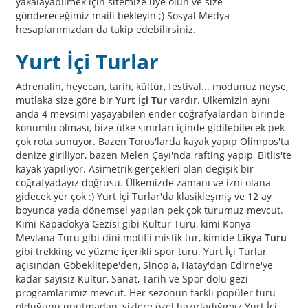
yakalayabilmek için sitemize üye olun ve size
göndereceğimiz maili bekleyin ;) Sosyal Medya
hesaplarımızdan da takip edebilirsiniz.
Yurt İçi Turlar
Adrenalin, heyecan, tarih, kültür, festival... modunuz neyse,
mutlaka size göre bir
Yurt İçi Tur
vardır. Ülkemizin aynı
anda 4 mevsimi yaşayabilen ender coğrafyalardan birinde
konumlu olması, bize ülke sınırları içinde gidilebilecek pek
çok rota sunuyor. Bazen Toros'larda kayak yapıp Olimpos'ta
denize giriliyor, bazen Melen Çayı'nda rafting yapıp, Bitlis'te
kayak yapılıyor. Asimetrik gerçekleri olan değişik bir
coğrafyadayız doğrusu. Ülkemizde zamanı ve izni olana
gidecek yer çok :) Yurt İçi Turlar'da klasikleşmiş ve 12 ay
boyunca yada dönemsel yapılan pek çok turumuz mevcut.
Kimi Kapadokya Gezisi gibi Kültür Turu, kimi Konya
Mevlana Turu gibi dini motifli mistik tur, kimide
Likya Turu
gibi trekking ve yüzme içerikli spor turu. Yurt İçi Turlar
açısından Göbeklitepe'den, Sinop'a, Hatay'dan Edirne'ye
kadar sayısız Kültür, Sanat, Tarih ve Spor dolu gezi
programlarımız mevcut. Her sezonun farklı popüler turu
olduğunu unutmadan, sizlere özel hazırladığımız Yurt İçi