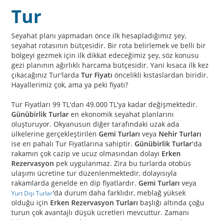
Tur
Seyahat planı yapmadan önce ilk hesapladığımız şey,
seyahat rotasının bütçesidir. Bir rota belirlemek ve belli bir
bölgeyi gezmek için ilk dikkat edeceğimiz şey, söz konusu
gezi planının ağırlıklı harcama bütçesidir. Yani kısaca ilk kez
çıkacağınız Tur'larda
Tur Fiyatı
öncelikli kıstaslardan biridir.
Hayallerimiz çok, ama ya peki fiyatı?
Tur Fiyatları 99 TL'dan 49.000 TL'ya kadar değişmektedir.
Günübirlik Turlar
en ekonomik seyahat planlarını
oluşturuyor. Okyanusun diğer tarafındaki uzak ada
ülkelerine gerçekleştirilen
Gemi Turları
veya
Nehir Turları
ise en pahalı Tur Fiyatlarına sahiptir.
Günübirlik Turlar
'da
rakamın çok cazip ve ucuz olmasından dolayı
Erken
Rezervasyon
pek uygulanmaz. Zira bu turlarda otobüs
ulaşımı ücretine tur düzenlenmektedir, dolayısıyla
rakamlarda genelde en dip fiyatlardır.
Gemi Turları
veya
'da durum daha farklıdır, meblağ yüksek
Yurt Dışı Turlar
olduğu için
Erken Rezervasyon Turları
başlığı altında çoğu
turun çok avantajlı düşük ücretleri mevcuttur. Zamanı