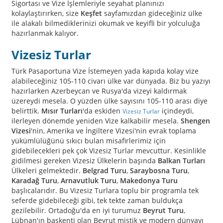
Sigortası ve Vize İşlemleriyle seyahat planınızı
kolaylaştırırken, size
Keşfet
sayfamızdan gideceğiniz ülke
ile alakalı bilmediklerinizi okumak ve keyifli bir yolculuğa
hazırlanmak kalıyor.
Vizesiz Turlar
Türk Pasaportuna Vize İstemeyen yada kapıda kolay vize
alabileceğiniz 105-110 civarı ülke var dünyada. Biz bu yazıyı
hazırlarken Azerbeycan ve Rusya'da vizeyi kaldırmak
üzereydi mesela. O yüzden ülke sayısını 105-110 arası diye
belirttik.
Mısır Turları
'da eskiden
içindeydi,
Vizesiz Turlar
ilerleyen dönemde yeniden Vize kalkabilir mesela.
Shengen
Vizesi
'nin, Amerika ve İngiltere Vizesi'nin evrak toplama
yükümlülüğünü sıkıcı bulan misafirlerimiz için
gidebilecekleri pek çok Vizesiz Turlar mevcuttur. Kesinlikle
gidilmesi gereken Vizesiz Ülkelerin başında
Balkan Turları
Ülkeleri gelmektedir.
Belgrad Turu
,
Saraybosna Turu
,
Karadağ Turu
,
Arnavutluk Turu
,
Makedonya Turu
başlıcalarıdır. Bu Vizesiz Turlara toplu bir programla tek
seferde gidebileceği gibi, tek tekte zaman buldukça
gezilebilir. Ortadoğu'da en iyi turumuz
Beyrut Turu
,
Lübnan'ın başkenti olan Beyrut mistik ve modern dünyayı