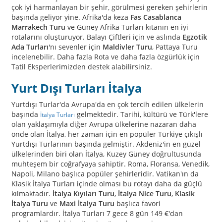
çok iyi harmanlayan bir şehir, görülmesi gereken şehirlerin
başında geliyor yine. Afrika'da keza
Fas Casablanca
Marrakech Turu
ve Güney Afrika Turları kıtanın en iyi
rotalarını oluşturuyor. Balayı Çiftleri için ve aslında
Egzotik
Ada Turları
'nı sevenler için
Maldivler Turu
, Pattaya Turu
incelenebilir. Daha fazla Rota ve daha fazla özgürlük için
Tatil Eksperlerimizden destek alabilirsiniz.
Yurt Dışı Turları İtalya
Yurtdışı Turlar'da Avrupa'da en çok tercih edilen ülkelerin
başında
gelmektedir. Tarihi, kültürü ve Türk'lere
İtalya Turları
olan yaklaşımıyla diğer Avrupa ülkelerine nazaran daha
önde olan İtalya, her zaman için en popüler Türkiye çıkışlı
Yurtdışı Turlarının başında gelmiştir. Akdeniz'in en güzel
ülkelerinden biri olan İtalya, Kuzey Güney doğrultusunda
muhteşem bir coğrafyaya sahiptir. Roma, Floransa, Venedik,
Napoli, Milano başlıca popüler şehirleridir. Vatikan'ın da
Klasik İtalya Turları içinde olması bu rotayı daha da güçlü
kılmaktadır.
İtalya Kıyıları Turu
,
İtalya Nice Turu
,
Klasik
İtalya Turu
ve
Maxi İtalya Turu
başlıca favori
programlardır. İtalya Turları 7 gece 8 gün 149 €'dan