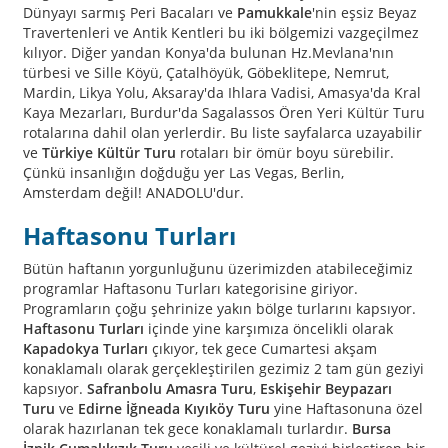
Dünyayı sarmış Peri Bacaları ve
Pamukkale
'nin eşsiz Beyaz
Travertenleri ve Antik Kentleri bu iki bölgemizi vazgeçilmez
kılıyor. Diğer yandan Konya'da bulunan Hz.Mevlana'nın
türbesi ve Sille Köyü, Çatalhöyük, Göbeklitepe, Nemrut,
Mardin, Likya Yolu, Aksaray'da Ihlara Vadisi, Amasya'da Kral
Kaya Mezarları, Burdur'da Sagalassos Ören Yeri Kültür Turu
rotalarına dahil olan yerlerdir. Bu liste sayfalarca uzayabilir
ve
Türkiye Kültür Turu
rotaları bir ömür boyu sürebilir.
Çünkü insanlığın doğduğu yer Las Vegas, Berlin,
Amsterdam değil! ANADOLU'dur.
Haftasonu Turları
Bütün haftanın yorgunluğunu üzerimizden atabileceğimiz
programlar Haftasonu Turları kategorisine giriyor.
Programların çoğu şehrinize yakın bölge turlarını kapsıyor.
Haftasonu Turları
içinde yine karşımıza öncelikli olarak
Kapadokya Turları
çıkıyor, tek gece Cumartesi akşam
konaklamalı olarak gerçekleştirilen gezimiz 2 tam gün geziyi
kapsıyor.
Safranbolu Amasra Turu
,
Eskişehir Beypazarı
Turu
ve
Edirne İğneada Kıyıköy Turu
yine Haftasonuna özel
olarak hazırlanan tek gece konaklamalı turlardır.
Bursa