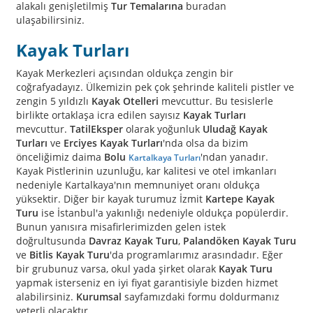
alakalı genişletilmiş
Tur Temalarına
buradan
ulaşabilirsiniz.
Kayak Turları
Kayak Merkezleri açısından oldukça zengin bir
coğrafyadayız. Ülkemizin pek çok şehrinde kaliteli pistler ve
zengin 5 yıldızlı
Kayak Otelleri
mevcuttur. Bu tesislerle
birlikte ortaklaşa icra edilen sayısız
Kayak Turları
mevcuttur.
TatilEksper
olarak yoğunluk
Uludağ Kayak
Turları
ve
Erciyes Kayak Turları
'nda olsa da bizim
önceliğimiz daima
Bolu
'ndan yanadır.
Kartalkaya Turları
Kayak Pistlerinin uzunluğu, kar kalitesi ve otel imkanları
nedeniyle Kartalkaya'nın memnuniyet oranı oldukça
yüksektir. Diğer bir kayak turumuz İzmit
Kartepe Kayak
Turu
ise İstanbul'a yakınlığı nedeniyle oldukça popülerdir.
Bunun yanısıra misafirlerimizden gelen istek
doğrultusunda
Davraz Kayak Turu
,
Palandöken Kayak Turu
ve
Bitlis Kayak Turu
'da programlarımız arasındadır. Eğer
bir grubunuz varsa, okul yada şirket olarak
Kayak Turu
yapmak isterseniz en iyi fiyat garantisiyle bizden hizmet
alabilirsiniz.
Kurumsal
sayfamızdaki formu doldurmanız
yeterli olacaktır.