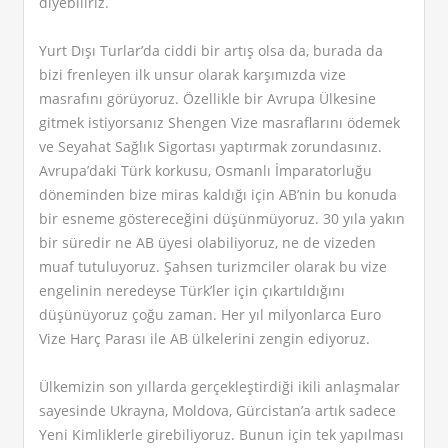
diyebiliriz.
Yurt Dışı Turlar’da ciddi bir artış olsa da, burada da
bizi frenleyen ilk unsur olarak karşımızda vize
masrafını görüyoruz. Özellikle bir Avrupa Ülkesine
gitmek istiyorsanız Shengen Vize masraflarını ödemek
ve Seyahat Sağlık Sigortası yaptırmak zorundasınız.
Avrupa’daki Türk korkusu, Osmanlı İmparatorluğu
döneminden bize miras kaldığı için AB’nin bu konuda
bir esneme göstereceğini düşünmüyoruz. 30 yıla yakın
bir süredir ne AB üyesi olabiliyoruz, ne de vizeden
muaf tutuluyoruz. Şahsen turizmciler olarak bu vize
engelinin neredeyse Türk’ler için çıkartıldığını
düşünüyoruz çoğu zaman. Her yıl milyonlarca Euro
Vize Harç Parası ile AB ülkelerini zengin ediyoruz.
Ülkemizin son yıllarda gerçekleştirdiği ikili anlaşmalar
sayesinde Ukrayna, Moldova, Gürcistan’a artık sadece
Yeni Kimliklerle girebiliyoruz. Bunun için tek yapılması