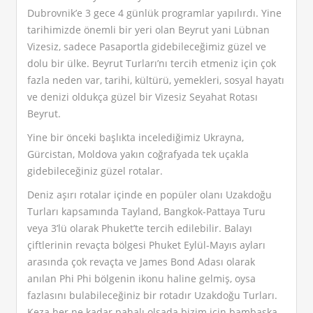
Dubrovnik’e 3 gece 4 günlük programlar yapılırdı. Yine
tarihimizde önemli bir yeri olan Beyrut yani Lübnan
Vizesiz, sadece Pasaportla gidebileceğimiz güzel ve
dolu bir ülke. Beyrut Turları’nı tercih etmeniz için çok
fazla neden var, tarihi, kültürü, yemekleri, sosyal hayatı
ve denizi oldukça güzel bir Vizesiz Seyahat Rotası
Beyrut.
Yine bir önceki başlıkta incelediğimiz Ukrayna,
Gürcistan, Moldova yakın coğrafyada tek uçakla
gidebileceğiniz güzel rotalar.
Deniz aşırı rotalar içinde en popüler olanı Uzakdoğu
Turları kapsamında Tayland, Bangkok-Pattaya Turu
veya 3’lü olarak Phuket’te tercih edilebilir. Balayı
çiftlerinin revaçta bölgesi Phuket Eylül-Mayıs ayları
arasında çok revaçta ve James Bond Adası olarak
anılan Phi Phi bölgenin ikonu haline gelmiş, oysa
fazlasını bulabileceğiniz bir rotadır Uzakdoğu Turları.
Keza her ne kadar pahalı olsada bizim için bambaşka