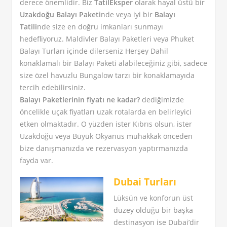
derece önemlidir. Biz
TatilEksper
olarak hayal üstü bir
Uzakdoğu Balayı Paketi
nde veya iyi bir
Balayı
Tatili
nde size en doğru imkanları sunmayı
hedefliyoruz. Maldivler Balayı Paketleri veya Phuket
Balayı Turları içinde dilerseniz Herşey Dahil
konaklamalı bir Balayı Paketi alabileceğiniz gibi, sadece
size özel havuzlu Bungalow tarzı bir konaklamayıda
tercih edebilirsiniz.
Balayı Paketlerinin fiyatı ne kadar?
dediğimizde
öncelikle uçak fiyatları uzak rotalarda en belirleyici
etken olmaktadır. O yüzden ister Kıbrıs olsun, ister
Uzakdoğu veya Büyük Okyanus muhakkak önceden
bize danışmanızda ve rezervasyon yaptırmanızda
fayda var.
Dubai Turları
Lüksün ve konforun üst
düzey olduğu bir başka
destinasyon ise Dubai’dir