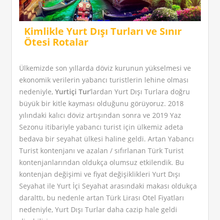
Kimlikle Yurt Dışı Turları ve Sınır
Ötesi Rotalar
Ülkemizde son yıllarda döviz kurunun yükselmesi ve
ekonomik verilerin yabancı turistlerin lehine olması
nedeniyle,
Yurtiçi Tur
’lardan Yurt Dışı Turlara doğru
büyük bir kitle kayması olduğunu görüyoruz. 2018
yılındaki kalıcı döviz artışından sonra ve 2019 Yaz
Sezonu itibariyle yabancı turist için ülkemiz adeta
bedava bir seyahat ülkesi haline geldi. Artan Yabancı
Turist kontenjanı ve azalan / sıfırlanan Türk Turist
kontenjanlarından oldukça olumsuz etkilendik. Bu
kontenjan değişimi ve fiyat değişiklikleri Yurt Dışı
Seyahat ile Yurt İçi Seyahat arasındaki makası oldukça
daralttı, bu nedenle artan Türk Lirası Otel Fiyatları
nedeniyle, Yurt Dışı Turlar daha cazip hale geldi