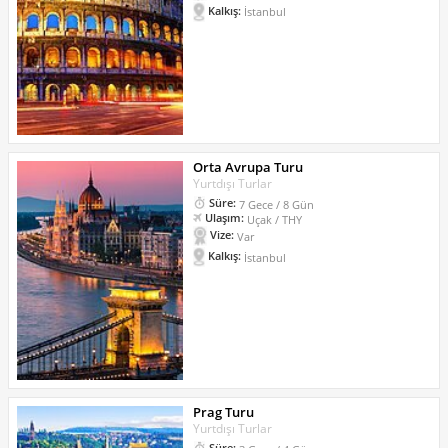
Kalkış:
İstanbul
Orta Avrupa Turu
Yurtdışı Turlar
Süre:
7 Gece / 8 Gün
Ulaşım:
Uçak / THY
Vize:
Var
Kalkış:
İstanbul
Prag Turu
Yurtdışı Turlar
Süre: