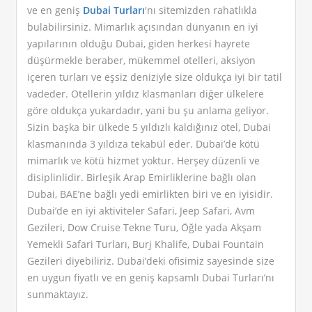
ve en geniş
Dubai Turları
'nı sitemizden rahatlıkla
bulabilirsiniz. Mimarlık açısından dünyanın en iyi
yapılarının olduğu Dubai, giden herkesi hayrete
düşürmekle beraber, mükemmel otelleri, aksiyon
içeren turları ve eşsiz deniziyle size oldukça iyi bir tatil
vadeder. Otellerin yıldız klasmanları diğer ülkelere
göre oldukça yukardadır, yani bu şu anlama geliyor.
Sizin başka bir ülkede 5 yıldızlı kaldığınız otel, Dubai
klasmanında 3 yıldıza tekabül eder. Dubai’de kötü
mimarlık ve kötü hizmet yoktur. Herşey düzenli ve
disiplinlidir. Birleşik Arap Emirliklerine bağlı olan
Dubai, BAE’ne bağlı yedi emirlikten biri ve en iyisidir.
Dubai’de en iyi aktiviteler Safari, Jeep Safari, Avm
Gezileri, Dow Cruise Tekne Turu, Öğle yada Akşam
Yemekli Safari Turları, Burj Khalife, Dubai Fountain
Gezileri diyebiliriz. Dubai’deki ofisimiz sayesinde size
en uygun fiyatlı ve en geniş kapsamlı Dubai Turları’nı
sunmaktayız.