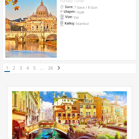
Yurtdışı Turlar
Süre:
7 Gece / 8 Gün
Ulaşım:
Uçak
Vize:
Var
Kalkış:
İstanbul
1
2
3
4
5
...
26