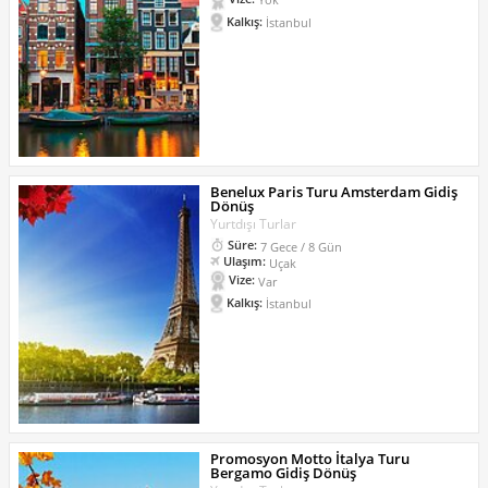
Kalkış:
İstanbul
Benelux Paris Turu Amsterdam Gidiş
Dönüş
Yurtdışı Turlar
Süre:
7 Gece / 8 Gün
Ulaşım:
Uçak
Vize:
Var
Kalkış:
İstanbul
Promosyon Motto İtalya Turu
Bergamo Gidiş Dönüş