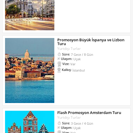
Promosyon Büyük İspanya ve Lizbon
Turu
Yurtdışı Turlar
Süre:
7 Gece / 8 Gün
Ulaşım:
Uçak
Vize:
Var
Kalkış:
İstanbul
Flash Promosyon Amsterdam Turu
Yurtdışı Turlar
Süre:
3 Gece / 4 Gün
Ulaşım:
Uçak
Vize:
Yok