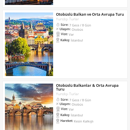
Otobüslü Balkan ve Orta Avrupa Turu
Yurtdışı Turlar
Süre:
7 Gece / 8 Gün
Ulaşım:
Otobüs
Vize:
Var
Kalkış:
İstanbul
Otobüslü Balkanlar & Orta Avrupa
Turu
Yurtdışı Turlar
Süre:
7 Gece / 8 Gün
Ulaşım:
Otobüs
Vize:
Var
Kalkış:
İstanbul
Hareket:
Kesin Kalkışlı