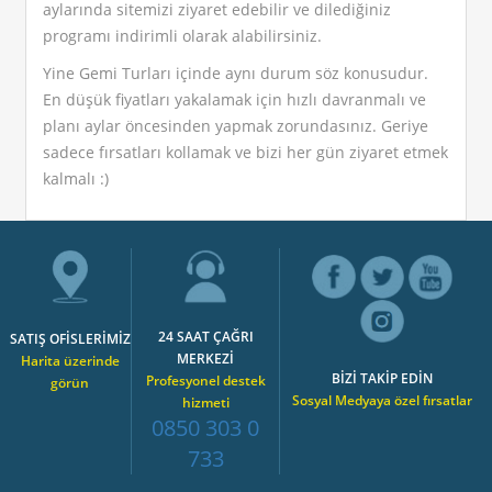
aylarında sitemizi ziyaret edebilir ve dilediğiniz
programı indirimli olarak alabilirsiniz.
Yine Gemi Turları içinde aynı durum söz konusudur.
En düşük fiyatları yakalamak için hızlı davranmalı ve
planı aylar öncesinden yapmak zorundasınız. Geriye
sadece fırsatları kollamak ve bizi her gün ziyaret etmek
kalmalı :)
24 SAAT ÇAĞRI
SATIŞ OFİSLERİMİZ
MERKEZİ
Harita üzerinde
BİZİ TAKİP EDİN
Profesyonel destek
görün
Sosyal Medyaya özel fırsatlar
hizmeti
0850 303 0
733