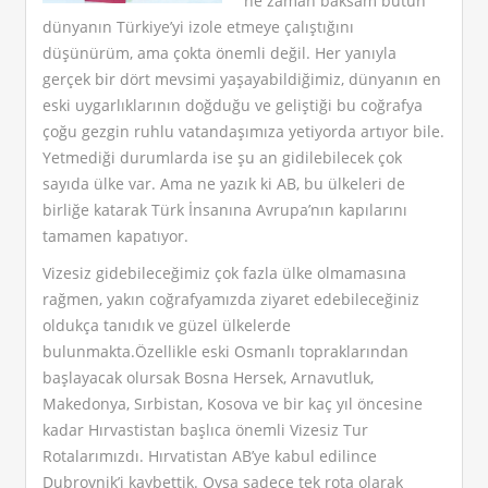
ne zaman baksam bütün
dünyanın Türkiye’yi izole etmeye çalıştığını
düşünürüm, ama çokta önemli değil. Her yanıyla
gerçek bir dört mevsimi yaşayabildiğimiz, dünyanın en
eski uygarlıklarının doğduğu ve geliştiği bu coğrafya
çoğu gezgin ruhlu vatandaşımıza yetiyorda artıyor bile.
Yetmediği durumlarda ise şu an gidilebilecek çok
sayıda ülke var. Ama ne yazık ki AB, bu ülkeleri de
birliğe katarak Türk İnsanına Avrupa’nın kapılarını
tamamen kapatıyor.
Vizesiz gidebileceğimiz çok fazla ülke olmamasına
rağmen, yakın coğrafyamızda ziyaret edebileceğiniz
oldukça tanıdık ve güzel ülkelerde
bulunmakta.Özellikle eski Osmanlı topraklarından
başlayacak olursak Bosna Hersek, Arnavutluk,
Makedonya, Sırbistan, Kosova ve bir kaç yıl öncesine
kadar Hırvastistan başlıca önemli Vizesiz Tur
Rotalarımızdı. Hırvatistan AB’ye kabul edilince
Dubrovnik’i kaybettik. Oysa sadece tek rota olarak