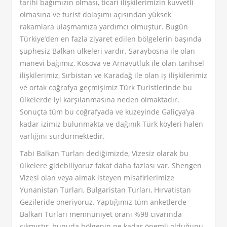
tarihi bağımızın olması, ticari ilişkilerimizin kuvvetli
olmasına ve turist dolaşımı açısından yüksek
rakamlara ulaşmamıza yardımcı olmuştur. Bugün
Türkiye’den en fazla ziyaret edilen bölgelerin başında
şüphesiz Balkan ülkeleri vardır. Saraybosna ile olan
manevi bağımız, Kosova ve Arnavutluk ile olan tarihsel
ilişkilerimiz, Sırbistan ve Karadağ ile olan iş ilişkilerimiz
ve ortak coğrafya geçmişimiz Türk Turistlerinde bu
ülkelerde iyi karşılanmasına neden olmaktadır.
Sonuçta tüm bu coğrafyada ve kuzeyinde Galiçya’ya
kadar izimiz bulunmakta ve dağınık Türk köyleri halen
varlığını sürdürmektedir.
Tabi Balkan Turları dediğimizde, Vizesiz olarak bu
ülkelere gidebiliyoruz fakat daha fazlası var. Shengen
Vizesi olan veya almak isteyen misafirlerimize
Yunanistan Turları, Bulgaristan Turları, Hırvatistan
Gezileride öneriyoruz. Yaptığımız tüm anketlerde
Balkan Turları memnuniyet oranı %98 civarında
çıkmıştır, bunuda bölgenin ne kadar önemli olduğunu