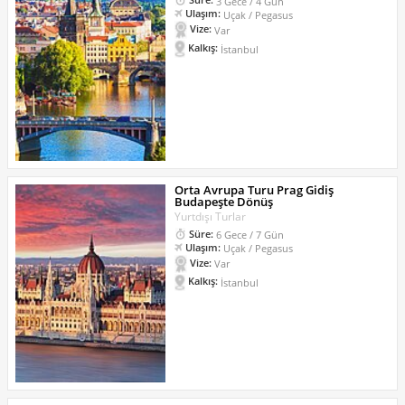
3 Gece / 4 Gün
Ulaşım:
Uçak / Pegasus
Vize:
Var
Kalkış:
İstanbul
Orta Avrupa Turu Prag Gidiş
Budapeşte Dönüş
Yurtdışı Turlar
Süre:
6 Gece / 7 Gün
Ulaşım:
Uçak / Pegasus
Vize:
Var
Kalkış:
İstanbul