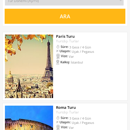
Paris Turu
Yurtdışı Turlar
Süre:
3 Gece / 4 Gün
Ulaşım:
Uçak / Pegasus
Vize:
Var
Kalkış:
İstanbul
Roma Turu
Yurtdışı Turlar
Süre:
3 Gece / 4 Gün
Ulaşım:
Uçak / Pegasus
Vize:
Var