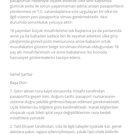
pasaportlar nedeniyle ziyaret edilecek ülke sınır kapısında
gümrük polisi ile sorun yaşanmaması adına; anılan pasaportların
yenilenmesi ve T.C. vatandaşlarına vize uygulayan bir ülke ise
ilgili vizenin yeni pasaportta olması gerekmektedir. Aksi
durumda sorumluluk yolcuya aittir.
18 yaşından küçük misafirlerimiz tek başlarına ya da yanlarında
anne ya da babadan sadece biri ile seyahat ederken ülke giriş-
çıkışlarında görevli polis memurunca anne-babanın ortak
muvafakatini gösterir belge sorulması ihtimali olduğundan 18
yaş altı misafirlerimizin ve anne-babalarının bu konuda
hassasiyet göstermelerini tavsiye ederiz.
Genel Şartlar
Başa Dön
1. Satın alınan tura kayıt esnasında; misafir tarafından
pasaportta geçen isim, doğum tarihi, pasaport numarasının
sisteme doğru şekilde girilmesi/beyan edilmesi gerekmektedir.
Uçak biletleri bu bilgilere göre kesilmektedir. Hatalı bilgilerden
oluşacak uçak bileti iptal veya değişikliklerinin ceza bedeli
misafirlere yansıtılır.
2. Tatil Eksper tarafından, oda ile ilgili talepler (yüksek kat, genel
alanlara yakın, sigara içilen/içilmeyen, yatak tipi) otele bildirilir.