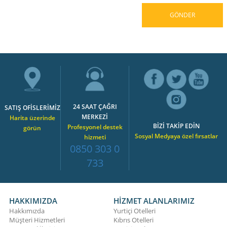
24 SAAT ÇAĞRI
SATIŞ OFİSLERİMİZ
MERKEZİ
Harita üzerinde
BİZİ TAKİP EDİN
Profesyonel destek
görün
Sosyal Medyaya özel fırsatlar
hizmeti
0850 303 0
733
HAKKIMIZDA
HİZMET ALANLARIMIZ
Hakkımızda
Yurtiçi Otelleri
Müşteri Hizmetleri
Kıbrıs Otelleri