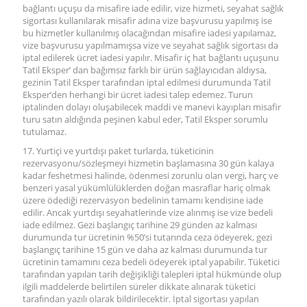
bağlantı uçuşu da misafire iade edilir, vize hizmeti, seyahat sağlık
sigortası kullanılarak misafir adına vize başvurusu yapılmış ise
bu hizmetler kullanılmış olacağından misafire iadesi yapılamaz,
vize başvurusu yapılmamışsa vize ve seyahat sağlık sigortası da
iptal edilerek ücret iadesi yapılır. Misafir iç hat bağlantı uçuşunu
Tatil Eksper’ dan bağımsız farklı bir ürün sağlayıcıdan aldıysa,
gezinin Tatil Eksper tarafından iptal edilmesi durumunda Tatil
Eksper’den herhangi bir ücret iadesi talep edemez. Turun
iptalinden dolayı oluşabilecek maddi ve manevi kayıpları misafir
turu satın aldığında peşinen kabul eder, Tatil Eksper sorumlu
tutulamaz.
17. Yurtiçi ve yurtdışı paket turlarda, tüketicinin
rezervasyonu/sözleşmeyi hizmetin başlamasına 30 gün kalaya
kadar feshetmesi halinde, ödenmesi zorunlu olan vergi, harç ve
benzeri yasal yükümlülüklerden doğan masraflar hariç olmak
üzere ödediği rezervasyon bedelinin tamamı kendisine iade
edilir. Ancak yurtdışı seyahatlerinde vize alınmış ise vize bedeli
iade edilmez. Gezi başlangıç tarihine 29 günden az kalması
durumunda tur ücretinin %50’si tutarında ceza ödeyerek, gezi
başlangıç tarihine 15 gün ve daha az kalması durumunda tur
ücretinin tamamını ceza bedeli ödeyerek iptal yapabilir. Tüketici
tarafından yapılan tarih değişikliği talepleri iptal hükmünde olup
ilgili maddelerde belirtilen süreler dikkate alınarak tüketici
tarafından yazılı olarak bildirilecektir. İptal sigortası yapılan