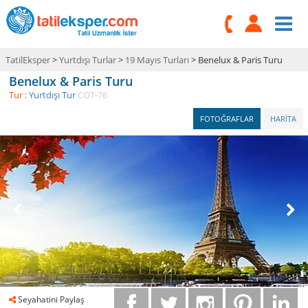
TatilEksper
>
Yurtdışı Turlar
>
19 Mayıs Turları
> Benelux & Paris Turu
Benelux & Paris Turu
Tur :
Yurtdışı Tur
COT-76
FOTOĞRAFLAR
HARİTA
Seyahatini Paylaş