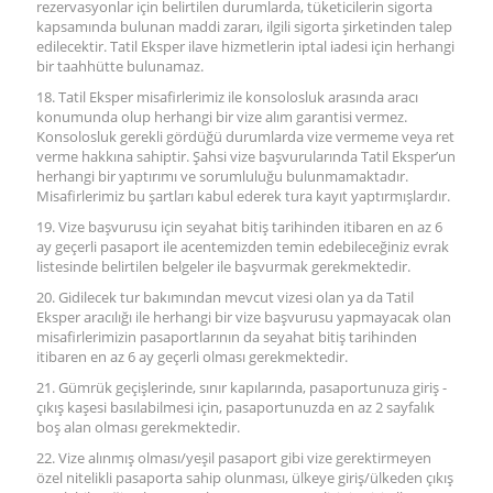
rezervasyonlar için belirtilen durumlarda, tüketicilerin sigorta
kapsamında bulunan maddi zararı, ilgili sigorta şirketinden talep
edilecektir. Tatil Eksper ilave hizmetlerin iptal iadesi için herhangi
bir taahhütte bulunamaz.
18. Tatil Eksper misafirlerimiz ile konsolosluk arasında aracı
konumunda olup herhangi bir vize alım garantisi vermez.
Konsolosluk gerekli gördüğü durumlarda vize vermeme veya ret
verme hakkına sahiptir. Şahsi vize başvurularında Tatil Eksper’un
herhangi bir yaptırımı ve sorumluluğu bulunmamaktadır.
Misafirlerimiz bu şartları kabul ederek tura kayıt yaptırmışlardır.
19. Vize başvurusu için seyahat bitiş tarihinden itibaren en az 6
ay geçerli pasaport ile acentemizden temin edebileceğiniz evrak
listesinde belirtilen belgeler ile başvurmak gerekmektedir.
20. Gidilecek tur bakımından mevcut vizesi olan ya da Tatil
Eksper aracılığı ile herhangi bir vize başvurusu yapmayacak olan
misafirlerimizin pasaportlarının da seyahat bitiş tarihinden
itibaren en az 6 ay geçerli olması gerekmektedir.
21. Gümrük geçişlerinde, sınır kapılarında, pasaportunuza giriş -
çıkış kaşesi basılabilmesi için, pasaportunuzda en az 2 sayfalık
boş alan olması gerekmektedir.
22. Vize alınmış olması/yeşil pasaport gibi vize gerektirmeyen
özel nitelikli pasaporta sahip olunması, ülkeye giriş/ülkeden çıkış