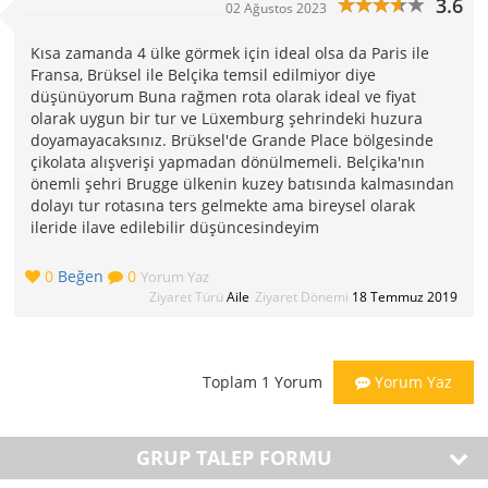
3.6
02 Ağustos 2023
Kısa zamanda 4 ülke görmek için ideal olsa da Paris ile
Fransa, Brüksel ile Belçika temsil edilmiyor diye
düşünüyorum Buna rağmen rota olarak ideal ve fiyat
olarak uygun bir tur ve Lüxemburg şehrindeki huzura
doyamayacaksınız. Brüksel'de Grande Place bölgesinde
çikolata alışverişi yapmadan dönülmemeli. Belçika'nın
önemli şehri Brugge ülkenin kuzey batısında kalmasından
dolayı tur rotasına ters gelmekte ama bireysel olarak
ileride ilave edilebilir düşüncesindeyim
0
Beğen
0
Yorum Yaz
Ziyaret Türü
Aile
Ziyaret Dönemi
18 Temmuz 2019
Toplam 1 Yorum
Yorum Yaz
GRUP TALEP FORMU