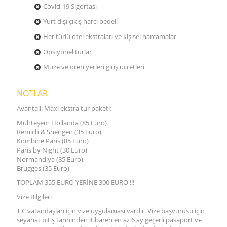
Covid-19 Sigortası
Yurt dışı çıkış harcı bedeli
Her türlü otel ekstraları ve kişisel harcamalar
Opsiyonel turlar
Müze ve ören yerleri giriş ücretleri
NOTLAR
Avantajlı Maxi ekstra tur paketi:
Muhteşem Hollanda (85 Euro)
Remich & Shengen (35 Euro)
Kombine Paris (85 Euro)
Paris by Night (30 Euro)
Normandiya (85 Euro)
Brugges (35 Euro)
TOPLAM 355 EURO YERİNE 300 EURO !!!
Vize Bilgileri
T.C vatandaşları için vize uygulaması vardır. Vize başvurusu için
seyahat bitiş tarihinden itibaren en az 6 ay geçerli pasaport ve