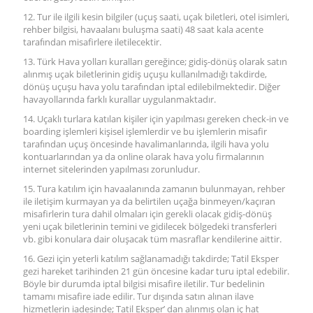
12. Tur ile ilgili kesin bilgiler (uçuş saati, uçak biletleri, otel isimleri,
rehber bilgisi, havaalanı buluşma saati) 48 saat kala acente
tarafından misafirlere iletilecektir.
13. Türk Hava yolları kuralları gereğince; gidiş-dönüş olarak satın
alınmış uçak biletlerinin gidiş uçuşu kullanılmadığı takdirde,
dönüş uçuşu hava yolu tarafından iptal edilebilmektedir. Diğer
havayollarında farklı kurallar uygulanmaktadır.
14. Uçaklı turlara katılan kişiler için yapılması gereken check-in ve
boarding işlemleri kişisel işlemlerdir ve bu işlemlerin misafir
tarafından uçuş öncesinde havalimanlarında, ilgili hava yolu
kontuarlarından ya da online olarak hava yolu firmalarının
internet sitelerinden yapılması zorunludur.
15. Tura katılım için havaalanında zamanın bulunmayan, rehber
ile iletişim kurmayan ya da belirtilen uçağa binmeyen/kaçıran
misafirlerin tura dahil olmaları için gerekli olacak gidiş-dönüş
yeni uçak biletlerinin temini ve gidilecek bölgedeki transferleri
vb. gibi konulara dair oluşacak tüm masraflar kendilerine aittir.
16. Gezi için yeterli katılım sağlanamadığı takdirde; Tatil Eksper
gezi hareket tarihinden 21 gün öncesine kadar turu iptal edebilir.
Böyle bir durumda iptal bilgisi misafire iletilir. Tur bedelinin
tamamı misafire iade edilir. Tur dışında satın alınan ilave
hizmetlerin iadesinde; Tatil Eksper’ dan alınmış olan iç hat