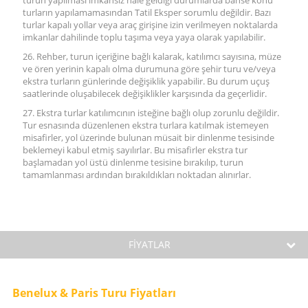
turun yapılması imkânsız hale geldiği durumlarda bahse konu
turların yapılamamasından Tatil Eksper sorumlu değildir. Bazı
turlar kapalı yollar veya araç girişine izin verilmeyen noktalarda
imkanlar dahilinde toplu taşıma veya yaya olarak yapılabilir.
26. Rehber, turun içeriğine bağlı kalarak, katılımcı sayısına, müze
ve ören yerinin kapalı olma durumuna göre şehir turu ve/veya
ekstra turların günlerinde değişiklik yapabilir. Bu durum uçuş
saatlerinde oluşabilecek değişiklikler karşısında da geçerlidir.
27. Ekstra turlar katılımcının isteğine bağlı olup zorunlu değildir.
Tur esnasında düzenlenen ekstra turlara katılmak istemeyen
misafirler, yol üzerinde bulunan müsait bir dinlenme tesisinde
beklemeyi kabul etmiş sayılırlar. Bu misafirler ekstra tur
başlamadan yol üstü dinlenme tesisine bırakılıp, turun
tamamlanması ardından bırakıldıkları noktadan alınırlar.
FİYATLAR
Benelux & Paris Turu Fiyatları