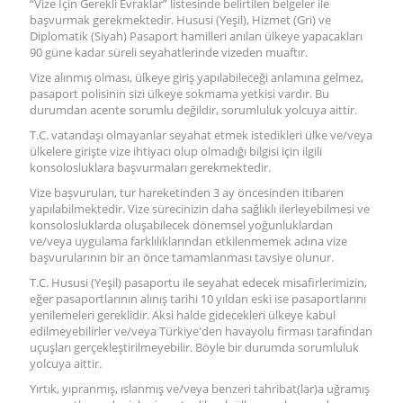
“Vize İçin Gerekli Evraklar” listesinde belirtilen belgeler ile
başvurmak gerekmektedir. Hususi (Yeşil), Hizmet (Gri) ve
Diplomatik (Siyah) Pasaport hamilleri anılan ülkeye yapacakları
90 güne kadar süreli seyahatlerinde vizeden muaftır.
Vize alınmış olması, ülkeye giriş yapılabileceği anlamına gelmez,
pasaport polisinin sizi ülkeye sokmama yetkisi vardır. Bu
durumdan acente sorumlu değildir, sorumluluk yolcuya aittir.
T.C. vatandaşı olmayanlar seyahat etmek istedikleri ülke ve/veya
ülkelere girişte vize ihtiyacı olup olmadığı bilgisi için ilgili
konsolosluklara başvurmaları gerekmektedir.
Vize başvuruları, tur hareketinden 3 ay öncesinden itibaren
yapılabilmektedir. Vize sürecinizin daha sağlıklı ilerleyebilmesi ve
konsolosluklarda oluşabilecek dönemsel yoğunluklardan
ve/veya uygulama farklılıklarından etkilenmemek adına vize
başvurularının bir an önce tamamlanması tavsiye olunur.
T.C. Hususi (Yeşil) pasaportu ile seyahat edecek misafirlerimizin,
eğer pasaportlarının alınış tarihi 10 yıldan eski ise pasaportlarını
yenilemeleri gereklidir. Aksi halde gidecekleri ülkeye kabul
edilmeyebilirler ve/veya Türkiye'den havayolu firması tarafından
uçuşları gerçekleştirilmeyebilir. Böyle bir durumda sorumluluk
yolcuya aittir.
Yırtık, yıpranmış, ıslanmış ve/veya benzeri tahribat(lar)a uğramış