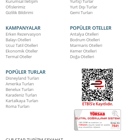
Kurumsal İletişim
Yurtiçi Turlar
Ofislerimiz
Yurt Dışı Turlar
Gizlilik Bildirimi
Gemi Turları
KAMPANYALAR
POPÜLER OTELLER
Erken Rezervasyon
Antalya Otelleri
Balayı Otelleri
Bodrum Otelleri
Ucuz Tatil Otelleri
Marmaris Otelleri
Ekonomik Oteller
Kemer Otelleri
Termal Oteller
Doğa Otelleri
POPÜLER TURLAR
Disneyland Turları
Amerika Turları
Benelux Turları
Karadeniz Turları
Kartalkaya Turları
Roma Turları
GLB STAR TURİZM SEYAHAT