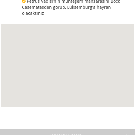
Petrus Vadisi’nin muhteşem manzarasını Bock
Casematesden görüp, Lüksemburg'a hayran
olacaksınız