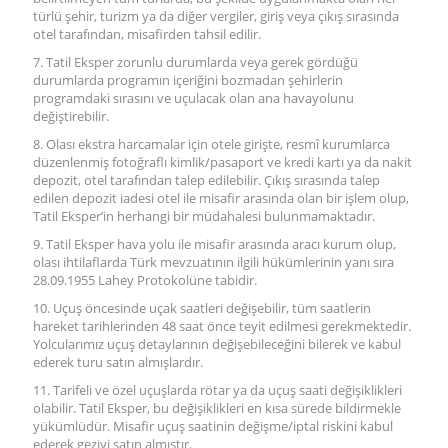
türlü şehir, turizm ya da diğer vergiler, giriş veya çıkış sırasında
otel tarafından, misafirden tahsil edilir.
7. Tatil Eksper zorunlu durumlarda veya gerek gördüğü
durumlarda programın içeriğini bozmadan şehirlerin
programdaki sırasını ve uçulacak olan ana havayolunu
değiştirebilir.
8. Olası ekstra harcamalar için otele girişte, resmî kurumlarca
düzenlenmiş fotoğraflı kimlik/pasaport ve kredi kartı ya da nakit
depozit, otel tarafından talep edilebilir. Çıkış sırasında talep
edilen depozit iadesi otel ile misafir arasında olan bir işlem olup,
Tatil Eksper’in herhangi bir müdahalesi bulunmamaktadır.
9. Tatil Eksper hava yolu ile misafir arasında aracı kurum olup,
olası ihtilaflarda Türk mevzuatının ilgili hükümlerinin yanı sıra
28.09.1955 Lahey Protokolüne tabidir.
10. Uçuş öncesinde uçak saatleri değişebilir, tüm saatlerin
hareket tarihlerinden 48 saat önce teyit edilmesi gerekmektedir.
Yolcularımız uçuş detaylarının değişebileceğini bilerek ve kabul
ederek turu satın almışlardır.
11. Tarifeli ve özel uçuşlarda rötar ya da uçuş saati değişiklikleri
olabilir. Tatil Eksper, bu değişiklikleri en kısa sürede bildirmekle
yükümlüdür. Misafir uçuş saatinin değişme/iptal riskini kabul
ederek geziyi satın almıştır.