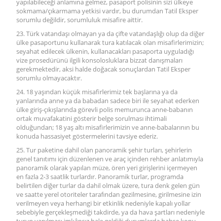
yapılabileceği anlamına gelmez, pasaport polisinin sizi ülkeye
sokmama/çıkarmama yetkisi vardır, bu durumdan Tatil Eksper
sorumlu değildir, sorumluluk misafire aittir.
23. Türk vatandaşı olmayan ya da çifte vatandaşlığı olup da diğer
ülke pasaportunu kullanarak tura katılacak olan misafirlerimizin;
seyahat edilecek ülkenin, kullanacakları pasaporta uyguladığı
vize prosedürünü ilgili konsolosluklara bizzat danışmaları
gerekmektedir, aksi halde doğacak sonuçlardan Tatil Eksper
sorumlu olmayacaktır.
24. 18 yaşından küçük misafirlerimiz tek başlarına ya da
yanlarında anne ya da babadan sadece biri ile seyahat ederken
ülke giriş-çıkışlarında görevli polis memurunca anne-babanın
ortak muvafakatini gösterir belge sorulması ihtimali
olduğundan; 18 yaş altı misafirlerimizin ve anne-babalarının bu
konuda hassasiyet göstermelerini tavsiye ederiz.
25. Tur paketine dahil olan panoramik şehir turları, şehirlerin
genel tanıtımı için düzenlenen ve araç içinden rehber anlatımıyla
panoramik olarak yapılan müze, ören yeri girişlerini içermeyen
en fazla 2-3 saatlik turlardır. Panoramik turlar, programda
belirtilen diğer turlar da dahil olmak üzere, tura denk gelen gün
ve saatte yerel otoriteler tarafından gezilmesine, girilmesine izin
verilmeyen veya herhangi bir etkinlik nedeniyle kapalı yollar
sebebiyle gerçekleşmediği takdirde, ya da hava şartları nedeniyle