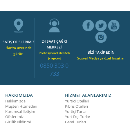
24 SAAT ÇAĞRI
SATIŞ OFİSLERİMİZ
MERKEZİ
Harita üzerinde
BİZİ TAKİP EDİN
Profesyonel destek
görün
Sosyal Medyaya özel fırsatlar
hizmeti
0850 303 0
733
HAKKIMIZDA
HİZMET ALANLARIMIZ
Hakkımızda
Yurtiçi Otelleri
Müşteri Hizmetleri
Kıbrıs Otelleri
Kurumsal İletişim
Yurtiçi Turlar
Ofislerimiz
Yurt Dışı Turlar
Gizlilik Bildirimi
Gemi Turları