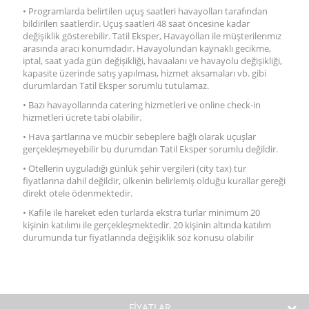
• Programlarda belirtilen uçuş saatleri havayolları tarafından
bildirilen saatlerdir. Uçuş saatleri 48 saat öncesine kadar
değişiklik gösterebilir. Tatil Eksper, Havayolları ile müşterilerımız
arasında aracı konumdadır. Havayolundan kaynaklı gecikme,
iptal, saat yada gün değişikliği, havaalanı ve havayolu değişikliği,
kapasite üzerinde satış yapılması, hizmet aksamaları vb. gibi
durumlardan Tatil Eksper sorumlu tutulamaz.
• Bazı havayollarında catering hizmetleri ve online check-in
hizmetleri ücrete tabi olabilir.
• Hava şartlarına ve mücbir sebeplere bağlı olarak uçuşlar
gerçekleşmeyebilir bu durumdan Tatil Eksper sorumlu değildir.
• Otellerin uyguladığı günlük şehir vergileri (city tax) tur
fiyatlarına dahil değildir, ülkenin belirlemiş olduğu kurallar gereği
direkt otele ödenmektedir.
• Kafile ile hareket eden turlarda ekstra turlar minimum 20
kişinin katılımı ile gerçekleşmektedir. 20 kişinin altında katılım
durumunda tur fiyatlarında değişiklik söz konusu olabilir
FİYATLAR