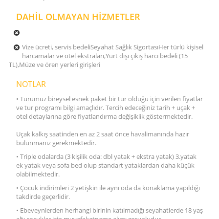
DAHİL OLMAYAN HİZMETLER
Vize ücreti, servis bedeliSeyahat Sağlık SigortasıHer türlü kişisel
harcamalar ve otel ekstraları,Yurt dışı çıkış harcı bedeli (15
TL),Müze ve ören yerleri girişleri
NOTLAR
• Turumuz bireysel esnek paket bir tur olduğu için verilen fiyatlar
ve tur programı bilgi amaçlıdır. Tercih edeceğiniz tarih + uçak +
otel detaylarına göre fiyatlandırma değişiklik göstermektedir.
Uçak kalkış saatinden en az 2 saat önce havalimanında hazır
bulunmanız gerekmektedir.
• Triple odalarda (3 kişilik oda: dbl yatak + ekstra yatak) 3.yatak
ek yatak veya sofa bed olup standart yataklardan daha küçük
olabilmektedir.
• Çocuk indirimleri 2 yetişkin ile aynı oda da konaklama yapıldığı
takdirde geçerlidir.
• Ebeveynlerden herhangi birinin katılmadığı seyahatlerde 18 yaş