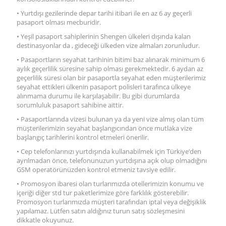
• Yurtdışı gezilerinde depar tarihi itibari ile en az 6 ay geçerli
pasaport olması mecburidir.
• Yeşil pasaport sahiplerinin Shengen ülkeleri dışında kalan
destinasyonlar da , gideceği ülkeden vize almaları zorunludur.
• Pasaportların seyahat tarihinin bitimi baz alınarak minimum 6
aylık geçerlilik süresine sahip olması gerekmektedir. 6 aydan az
geçerlilik süresi olan bir pasaportla seyahat eden müşterilerimiz
seyahat ettikleri ülkenin pasaport polisleri tarafınca ülkeye
alınmama durumu ile karşılaşabilir. Bu gibi durumlarda
sorumluluk pasaport sahibine aittir.
• Pasaportlarında vizesi bulunan ya da yeni vize almış olan tüm
müşterilerimizin seyahat başlangıcından önce mutlaka vize
başlangıç tarihlerini kontrol etmeleri önerilir.
• Cep telefonlarınızı yurtdışında kullanabilmek için Türkiye’den
ayrılmadan önce, telefonunuzun yurtdışına açık olup olmadığını
GSM operatörünüzden kontrol etmeniz tavsiye edilir.
• Promosyon ibaresi olan turlarımızda otellerimizin konumu ve
içeriği diğer std tur paketlerimize göre farklılık gösterebilir.
Promosyon turlarımızda müşteri tarafından iptal veya değişiklik
yapılamaz. Lütfen satın aldığınız turun satış sözleşmesini
dikkatle okuyunuz.