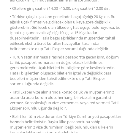
altı çocuklar için muvafakatname alımı zorunludur.
• Otellere giriş saatleri 14:00 –15:00, cıkış saatleri 12:00 dır.
• Türkiye çıkışlı uçakların genelinde bagaj ağırlığı 20 Kg dır. Bu
ağırlık uçak firması ve gidilecek olan ülkeye göre değişiklik
gösterebilir. Gidilecek olan ülkede iç hat uçuşu bulunuyorsa, bu
iç hat uçuşunda valiz ağırlığı 10 kg ila 15 Kg’a kadar
düşebilmektedir. Fazla bagaj ağırlıklarında müşteriden tahsil
edilecek ekstra ücret kuralları havayolları tarafından
belirlenmekte olup Tatil Eksper sorumluluğunda değildir.
• Turun satın alınması sırasında pasaportta geçen isim, doğum
tarihi, pasaport numarasının doğru olarak bildirilmesi
gerekmektedir. Uçak biletleri bu bilgilere göre kesilmektedir.
Hatalı bilgilerden oluşacak biletlerin iptal ve değişiklik ceza
bedelleri müşteriden tahsil edilmekte olup Tatil Eksper
sorumluluğunda değildir.
• Tatil Eksper vize alımlarında konsolosluk ve müşterilerimiz
arasında aracı kurum olup, herhangi bir vize alım garantisi
vermez. Konsolosluğun vize vermemesi veya red vermesi Tatil
Eksper sorumluluğunda değildir.
• Belirtilen tüm vize durumları Türkiye Cumhuriyeti pasaportları
bazında belirtilmiştir. Başka ülke pasaportuna sahip
müşterilerimiz vize durumlarını bağlı bulundukları ülkelerin
konsolosluklarından kontrol edebilirler.