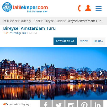
TatilEksper
>
Yurtdışı Turlar
>
Bireysel Turlar
> Bireysel Amsterdam Turu
Bireysel Amsterdam Turu
Tur :
Yurtdışı Tur
CAT-84
FOTOĞRAFLAR
VİDEO
HARİTA
Seyahatini Paylaş