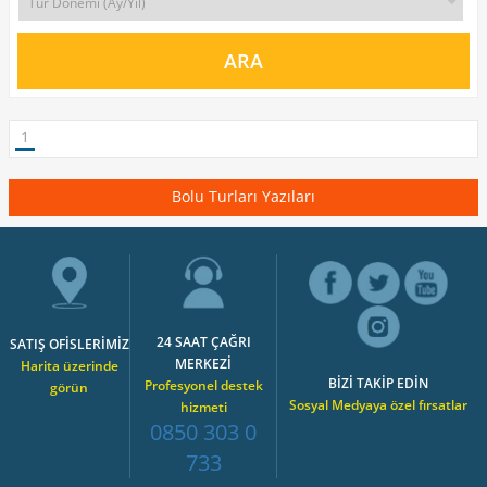
1
Bolu Turları Yazıları
24 SAAT ÇAĞRI
SATIŞ OFİSLERİMİZ
MERKEZİ
Harita üzerinde
BİZİ TAKİP EDİN
Profesyonel destek
görün
Sosyal Medyaya özel fırsatlar
hizmeti
0850 303 0
733