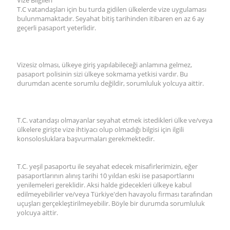
Vize Bilgileri
T.C vatandaşları için bu turda gidilen ülkelerde vize uygulaması
bulunmamaktadır. Seyahat bitiş tarihinden itibaren en az 6 ay
geçerli pasaport yeterlidir.
Vizesiz olması, ülkeye giriş yapılabileceği anlamına gelmez,
pasaport polisinin sizi ülkeye sokmama yetkisi vardır. Bu
durumdan acente sorumlu değildir, sorumluluk yolcuya aittir.
T.C. vatandaşı olmayanlar seyahat etmek istedikleri ülke ve/veya
ülkelere girişte vize ihtiyacı olup olmadığı bilgisi için ilgili
konsolosluklara başvurmaları gerekmektedir.
T.C. yeşil pasaportu ile seyahat edecek misafirlerimizin, eğer
pasaportlarının alınış tarihi 10 yıldan eski ise pasaportlarını
yenilemeleri gereklidir. Aksi halde gidecekleri ülkeye kabul
edilmeyebilirler ve/veya Türkiye'den havayolu firması tarafından
uçuşları gerçekleştirilmeyebilir. Böyle bir durumda sorumluluk
yolcuya aittir.