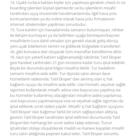
14. Uçaklı turlara katılan kişiler için yapılması gereken check-in ve
boarding işlemleri kişisel işlemlerdir ve bu işlemlerin misafir
tarafından uçuş öncesinde havalimanlarında, ilgili hava yolu
kontuarlarından ya da online olarak hava yolu firmalarının
internet sitelerinden yapılması zorunludur.
15. Tura katılım için havaalanında zamanın bulunmayan, rehber
ile iletişim kurmayan ya da belirtilen uçağa binmeyen/kaçıran
misafirlerin tura dahil olmaları için gerekli olacak gidiş-dönüş
yeni uçak biletlerinin temini ve gidilecek bölgedeki transferleri
vb. gibi konulara dair oluşacak tüm masraflar kendilerine aittir.
16. Gezi için yeterli katılım sağlanamadığı takdirde; Tatil Eksper
gezi hareket tarihinden 21 gün öncesine kadar turu iptal edebilir.
Böyle bir durumda iptal bilgisi misafire iletilir. Tur bedelinin
tamamı misafire iade edilir. Tur dışında satın alınan ilave
hizmetlerin iadesinde; Tatil Eksper’ dan alınmış olan iç hat
bağlantı uçuşu da misafire iade edilir, vize hizmeti, seyahat sağlık
sigortası kullanılarak misafir adına vize başvurusu yapılmış ise
bu hizmetler kullanılmış olacağından misafire iadesi yapılamaz,
vize başvurusu yapılmamışsa vize ve seyahat sağlık sigortası da
iptal edilerek ücret iadesi yapılır. Misafir iç hat bağlantı uçuşunu
Tatil Eksper’ dan bağımsız farklı bir ürün sağlayıcıdan aldıysa,
gezinin Tatil Eksper tarafından iptal edilmesi durumunda Tatil
Eksper’den herhangi bir ücret iadesi talep edemez. Turun
iptalinden dolayı oluşabilecek maddi ve manevi kayıpları misafir
turu satın aldığında peşinen kabul eder, Tatil Eksper sorumlu