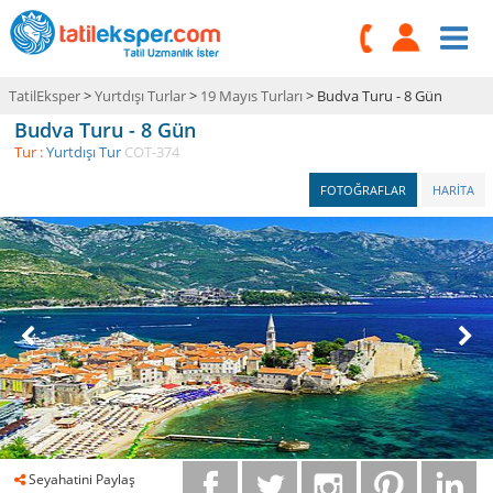
TatilEksper
>
Yurtdışı Turlar
>
19 Mayıs Turları
> Budva Turu - 8 Gün
Budva Turu - 8 Gün
Tur :
Yurtdışı Tur
COT-374
FOTOĞRAFLAR
HARİTA
Seyahatini Paylaş