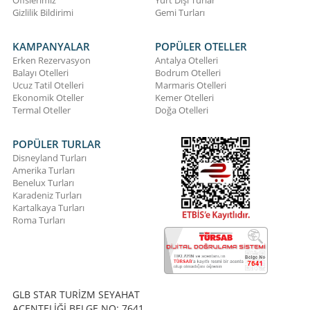
Ofislerimiz
Yurt Dışı Turlar
Gizlilik Bildirimi
Gemi Turları
KAMPANYALAR
POPÜLER OTELLER
Erken Rezervasyon
Antalya Otelleri
Balayı Otelleri
Bodrum Otelleri
Ucuz Tatil Otelleri
Marmaris Otelleri
Ekonomik Oteller
Kemer Otelleri
Termal Oteller
Doğa Otelleri
POPÜLER TURLAR
Disneyland Turları
Amerika Turları
Benelux Turları
Karadeniz Turları
Kartalkaya Turları
Roma Turları
GLB STAR TURİZM SEYAHAT
ACENTELİĞİ BELGE NO: 7641