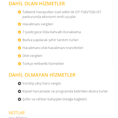
DAHİL OLAN HİZMETLER
Tailwind Havayolları özel seferi ile IST-TGD/TGD-IST
parkurunda ekonomi sınıfı uçuşlar
Havalimanı vergileri
7 (yedi) gece Oda Kahvaltı Konaklama
Budva yapılacak şehir tanıtım turları
Havalimanı-otel-havalimanı transferleri
Otel vergileri
Türkçe rehberlik hizmetleri
DAHİL OLMAYAN HİZMETLER
Yurtdışı çıkış harcı vergisi
Kişisel harcamalar ve programda belirtilen ekstra turlar
Şoför ve rehber bahşişleri (isteğe bağlıdır)
NOTLAR