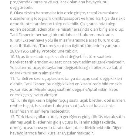
programdaki sırasını ve uçulacak olan ana havayolunu
değiştirebilir.
8. Olası ekstra harcamalar için otele girişte, resmî kurumlarca
düzenlenmiş fotoğraflı kimlik/pasaport ve kredi kartı ya da nakit
depozit, otel tarafından talep edilebilir. Çıkış sırasında talep
edilen depozit iadesi otel ile misafir arasında olan bir işlem olup,
Tatil Eksper’in herhangi bir müdahalesi bulunmamaktadır.
9. Tatil Eksper hava yolu ile misafir arasında aracı kurum olup,
olası ihtilaflarda Türk mevzuatının ilgili hükümlerinin yanı sıra
28.09.1955 Lahey Protokolüne tabidir.
10. Uçuş öncesinde uçak saatleri değişebilir, tüm saatlerin
hareket tarihlerinden 48 saat önce teyit edilmesi gerekmektedir.
Yolcularımız uçuş detaylarının değişebileceğini bilerek ve kabul
ederek turu satın almışlardır.
11. Tarifeli ve özel uçuşlarda rötar ya da uçuş saati değişiklikleri
olabilir. Tatil Eksper, bu değişiklikleri en kısa sürede bildirmekle
yükümlüdür. Misafir uçuş saatinin değişme/iptal riskini kabul
ederek geziyi satın almıştır.
12. Tur ile ilgili kesin bilgiler (uçuş saati, uçak biletleri, otel isimleri,
rehber bilgisi, havaalanı buluşma saati) 48 saat kala acente
tarafından misafirlere iletilecektir.
13. Türk Hava yolları kuralları gereğince; gidiş-dönüş olarak satın
alınmış uçak biletlerinin gidiş uçuşu kullanılmadığı takdirde,
dönüş uçuşu hava yolu tarafından iptal edilebilmektedir. Diğer
havayollarında farklı kurallar uygulanmaktadır.