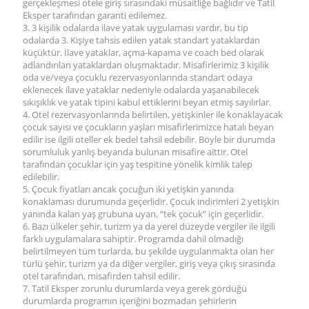
gerçekleşmesi otele giriş sırasındaki müsaitliğe bağlıdır ve Tatil
Eksper tarafından garanti edilemez.
3. 3 kişilik odalarda ilave yatak uygulaması vardır, bu tip
odalarda 3. Kişiye tahsis edilen yatak standart yataklardan
küçüktür. İlave yataklar, açma-kapama ve coach bed olarak
adlandırılan yataklardan oluşmaktadır. Misafirlerimiz 3 kişilik
oda ve/veya çocuklu rezervasyonlarında standart odaya
eklenecek ilave yataklar nedeniyle odalarda yaşanabilecek
sıkışıklık ve yatak tipini kabul ettiklerini beyan etmiş sayılırlar.
4. Otel rezervasyonlarında belirtilen, yetişkinler ile konaklayacak
çocuk sayısı ve çocukların yaşları misafirlerimizce hatalı beyan
edilir ise ilgili oteller ek bedel tahsil edebilir. Böyle bir durumda
sorumluluk yanlış beyanda bulunan misafire aittir. Otel
tarafından çocuklar için yaş tespitine yönelik kimlik talep
edilebilir.
5. Çocuk fiyatları ancak çocuğun iki yetişkin yanında
konaklaması durumunda geçerlidir. Çocuk indirimleri 2 yetişkin
yanında kalan yaş grubuna uyan, “tek çocuk” için geçerlidir.
6. Bazı ülkeler şehir, turizm ya da yerel düzeyde vergiler ile ilgili
farklı uygulamalara sahiptir. Programda dahil olmadığı
belirtilmeyen tüm turlarda, bu şekilde uygulanmakta olan her
türlü şehir, turizm ya da diğer vergiler, giriş veya çıkış sırasında
otel tarafından, misafirden tahsil edilir.
7. Tatil Eksper zorunlu durumlarda veya gerek gördüğü
durumlarda programın içeriğini bozmadan şehirlerin