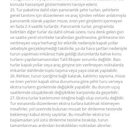
konuda hassasiyet göstermelerini tavsiye ederiz.
25. Tur paketine dahil olan panoramik şehir turları, şehirlerin
genel tanıtımı için düzenlenen ve araç içinden rehber anlatımıyla
panoramik olarak yapılan müze, ören yeri girişlerini içermeyen
en fazla 2-3 saatlik turlardır. Panoramik turlar, programda
belirtilen diğer turlar da dahil olmak üzere, tura denk gelen gün
ve saatte yerel otoriteler tarafından gezilmesine, girilmesine izin
verilmeyen veya herhangi bir etkinlik nedeniyle kapalı yollar
sebebiyle gerçekleşmediği takdirde, ya da hava şartları nedeniyle
turun yapılması imkânsız hale geldiği durumlarda bahse konu
turların yapılamamasından Tatil Eksper sorumlu değildir. Bazı
turlar kapalı yollar veya araç girişine izin verilmeyen noktalarda
imkanlar dahilinde toplu taşıma veya yaya olarak yapılabilir.
26. Rehber, turun içeriğine bağlı kalarak, katılımcı sayısına, müze
ve ören yerinin kapalı olma durumuna göre şehir turu ve/veya
ekstra turların günlerinde değişiklik yapabilir. Bu durum uçuş
saatlerinde oluşabilecek değişiklikler karşısında da geçerlidir.
27. Ekstra turlar katılımcının isteğine bağlı olup zorunlu değildir.
Tur esnasında düzenlenen ekstra turlara katılmak istemeyen
misafirler, yol üzerinde bulunan müsait bir dinlenme tesisinde
beklemeyi kabul etmiş sayılırlar. Bu misafirler ekstra tur
başlamadan yol üstü dinlenme tesisine bırakılıp, turun
tamamlanması ardından bırakıldıkları noktadan alınırlar.