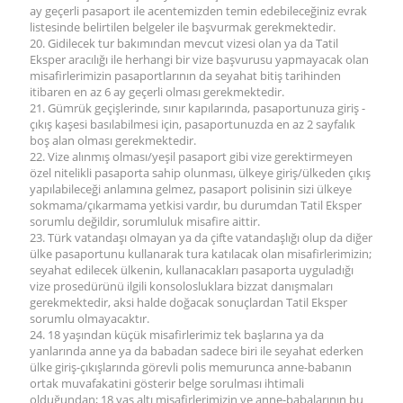
ay geçerli pasaport ile acentemizden temin edebileceğiniz evrak
listesinde belirtilen belgeler ile başvurmak gerekmektedir.
20. Gidilecek tur bakımından mevcut vizesi olan ya da Tatil
Eksper aracılığı ile herhangi bir vize başvurusu yapmayacak olan
misafirlerimizin pasaportlarının da seyahat bitiş tarihinden
itibaren en az 6 ay geçerli olması gerekmektedir.
21. Gümrük geçişlerinde, sınır kapılarında, pasaportunuza giriş -
çıkış kaşesi basılabilmesi için, pasaportunuzda en az 2 sayfalık
boş alan olması gerekmektedir.
22. Vize alınmış olması/yeşil pasaport gibi vize gerektirmeyen
özel nitelikli pasaporta sahip olunması, ülkeye giriş/ülkeden çıkış
yapılabileceği anlamına gelmez, pasaport polisinin sizi ülkeye
sokmama/çıkarmama yetkisi vardır, bu durumdan Tatil Eksper
sorumlu değildir, sorumluluk misafire aittir.
23. Türk vatandaşı olmayan ya da çifte vatandaşlığı olup da diğer
ülke pasaportunu kullanarak tura katılacak olan misafirlerimizin;
seyahat edilecek ülkenin, kullanacakları pasaporta uyguladığı
vize prosedürünü ilgili konsolosluklara bizzat danışmaları
gerekmektedir, aksi halde doğacak sonuçlardan Tatil Eksper
sorumlu olmayacaktır.
24. 18 yaşından küçük misafirlerimiz tek başlarına ya da
yanlarında anne ya da babadan sadece biri ile seyahat ederken
ülke giriş-çıkışlarında görevli polis memurunca anne-babanın
ortak muvafakatini gösterir belge sorulması ihtimali
olduğundan; 18 yaş altı misafirlerimizin ve anne-babalarının bu