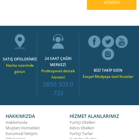
24 SAAT ÇAĞRI
SATIŞ OFİSLERİMİZ
MERKEZİ
Harita üzerinde
BİZİ TAKİP EDİN
Profesyonel destek
görün
Sosyal Medyaya özel fırsatlar
hizmeti
0850 303 0
733
HAKKIMIZDA
HİZMET ALANLARIMIZ
Hakkımızda
Yurtiçi Otelleri
Müşteri Hizmetleri
Kıbrıs Otelleri
Kurumsal İletişim
Yurtiçi Turlar