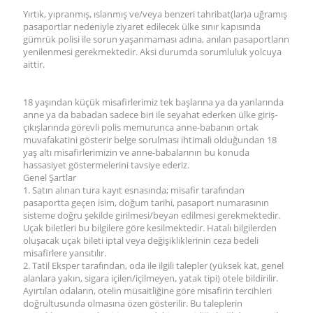
Yırtık, yıpranmış, ıslanmış ve/veya benzeri tahribat(lar)a uğramış
pasaportlar nedeniyle ziyaret edilecek ülke sınır kapısında
gümrük polisi ile sorun yaşanmaması adına, anılan pasaportların
yenilenmesi gerekmektedir. Aksi durumda sorumluluk yolcuya
aittir.
18 yaşından küçük misafirlerimiz tek başlarına ya da yanlarında
anne ya da babadan sadece biri ile seyahat ederken ülke giriş-
çıkışlarında görevli polis memurunca anne-babanın ortak
muvafakatini gösterir belge sorulması ihtimali olduğundan 18
yaş altı misafirlerimizin ve anne-babalarının bu konuda
hassasiyet göstermelerini tavsiye ederiz.
Genel Şartlar
1. Satın alınan tura kayıt esnasında; misafir tarafından
pasaportta geçen isim, doğum tarihi, pasaport numarasının
sisteme doğru şekilde girilmesi/beyan edilmesi gerekmektedir.
Uçak biletleri bu bilgilere göre kesilmektedir. Hatalı bilgilerden
oluşacak uçak bileti iptal veya değişikliklerinin ceza bedeli
misafirlere yansıtılır.
2. Tatil Eksper tarafından, oda ile ilgili talepler (yüksek kat, genel
alanlara yakın, sigara içilen/içilmeyen, yatak tipi) otele bildirilir.
Ayırtılan odaların, otelin müsaitliğine göre misafirin tercihleri
doğrultusunda olmasına özen gösterilir. Bu taleplerin