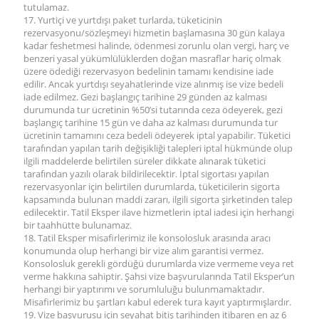
tutulamaz.
17. Yurtiçi ve yurtdışı paket turlarda, tüketicinin
rezervasyonu/sözleşmeyi hizmetin başlamasına 30 gün kalaya
kadar feshetmesi halinde, ödenmesi zorunlu olan vergi, harç ve
benzeri yasal yükümlülüklerden doğan masraflar hariç olmak
üzere ödediği rezervasyon bedelinin tamamı kendisine iade
edilir. Ancak yurtdışı seyahatlerinde vize alınmış ise vize bedeli
iade edilmez. Gezi başlangıç tarihine 29 günden az kalması
durumunda tur ücretinin %50’si tutarında ceza ödeyerek, gezi
başlangıç tarihine 15 gün ve daha az kalması durumunda tur
ücretinin tamamını ceza bedeli ödeyerek iptal yapabilir. Tüketici
tarafından yapılan tarih değişikliği talepleri iptal hükmünde olup
ilgili maddelerde belirtilen süreler dikkate alınarak tüketici
tarafından yazılı olarak bildirilecektir. İptal sigortası yapılan
rezervasyonlar için belirtilen durumlarda, tüketicilerin sigorta
kapsamında bulunan maddi zararı, ilgili sigorta şirketinden talep
edilecektir. Tatil Eksper ilave hizmetlerin iptal iadesi için herhangi
bir taahhütte bulunamaz.
18. Tatil Eksper misafirlerimiz ile konsolosluk arasında aracı
konumunda olup herhangi bir vize alım garantisi vermez.
Konsolosluk gerekli gördüğü durumlarda vize vermeme veya ret
verme hakkına sahiptir. Şahsi vize başvurularında Tatil Eksper’un
herhangi bir yaptırımı ve sorumluluğu bulunmamaktadır.
Misafirlerimiz bu şartları kabul ederek tura kayıt yaptırmışlardır.
19. Vize başvurusu için seyahat bitiş tarihinden itibaren en az 6