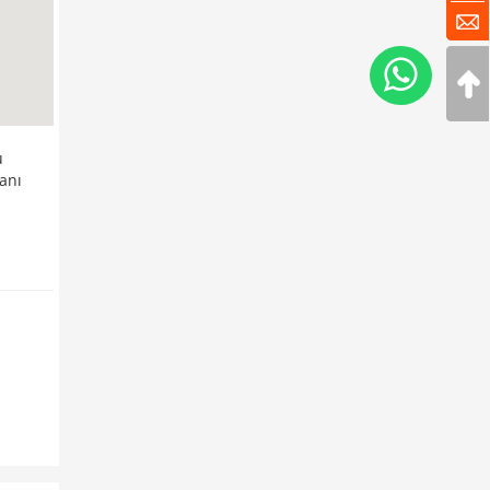
u
kanı