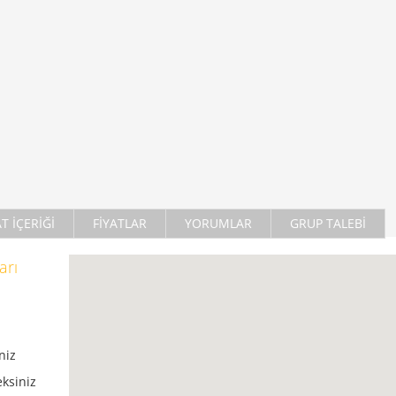
AT İÇERİĞİ
FİYATLAR
YORUMLAR
GRUP TALEBİ
arı
niz
ksiniz