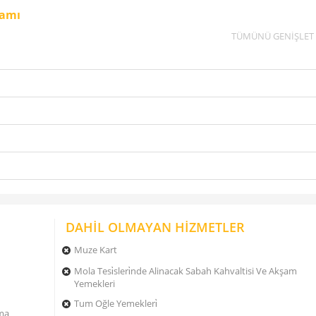
ramı
TÜMÜNÜ GENİŞLET
DAHİL OLMAYAN HİZMETLER
Muze Kart
Mola Tesi̇sleri̇nde Alinacak Sabah Kahvaltisi Ve Akşam
Yemekleri
Tum Oğle Yemekleri̇
ama