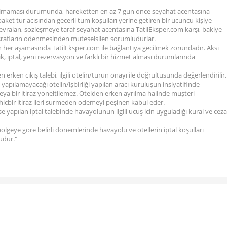
olmaması durumunda, hareketten en az 7 gun once seyahat acentasına
aket tur acısından gecerli tum koşulları yerine getiren bir ucuncu kişiye
vralan, sozleşmeye taraf seyahat acentasına TatilEksper.com karşı, bakiye
srafların odenmesinden muteselsilen sorumludurlar.
n her aşamasında TatilEksper.com ile bağlantıya gecilmek zorundadır. Aksi
k, iptal, yeni rezervasyon ve farklı bir hizmet alması durumlarında
erken cıkış talebi, ilgili otelin/turun onayı ile doğrultusunda değerlendirilir.
yapılamayacağı otelin/işbirliği yapılan aracı kuruluşun insiyatifinde
ya bir itiraz yoneltilemez. Otelden erken ayrılma halinde muşteri
icbir itiraz ileri surmeden odemeyi peşinen kabul eder.
se yapılan iptal talebinde havayolunun ilgili ucuş icin uyguladığı kural ve ceza
olgeye gore belirli donemlerinde havayolu ve otellerin iptal koşulları
udur."