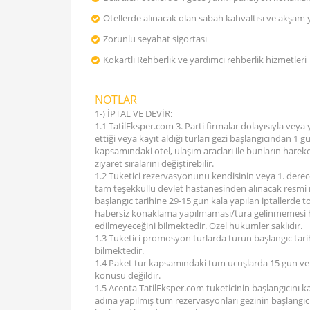
Otellerde alınacak olan sabah kahvaltısı ve akşam
Zorunlu seyahat sigortası
Kokartlı Rehberlik ve yardımcı rehberlik hizmetleri
NOTLAR
1-) İPTAL VE DEVİR:
1.1 TatilEksper.com 3. Parti firmalar dolayısıyla veya 
ettiği veya kayıt aldığı turları gezi başlangıcından 1
kapsamındaki otel, ulaşım aracları ile bunların hareke
ziyaret sıralarını değiştirebilir.
1.2 Tuketici rezervasyonunu kendisinin veya 1. derece
tam teşekkullu devlet hastanesinden alınacak resmi r
başlangıc tarihine 29-15 gun kala yapılan iptallerde 
habersiz konaklama yapılmaması/tura gelinmemesi ha
edilmeyeceğini bilmektedir. Ozel hukumler saklıdır.
1.3 Tuketici promosyon turlarda turun başlangıc tarihi
bilmektedir.
1.4 Paket tur kapsamındaki tum ucuşlarda 15 gun ve d
konusu değildir.
1.5 Acenta TatilEksper.com tuketicinin başlangıcını ka
adına yapılmış tum rezervasyonları gezinin başlangıcı