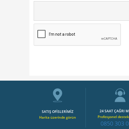
24 SAAT ÇAĞRI M
SATIŞ OFİSLERİMİZ
Profesyonel destek
Harita üzerinde görün
0850 303 0