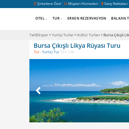
Şirketlere Özel
Müşteri Hizmetleri
Satış Noktaları
OTEL
TUR
ERKEN REZERVASYON
BALKAN 
TatilEksper
>
Yurtiçi Turlar
>
Kültür Turları
> Bursa Çıkışlı L
Bursa Çıkışlı Likya Rüyası Turu
Tur :
Yurtiçi Tur
TAT-138