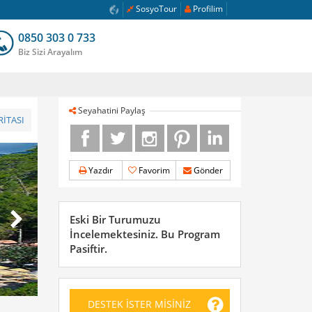
SosyoTour
Profilim
0850 303 0 733
Biz Sizi Arayalım
Seyahatini Paylaş
İTASI
Yazdır
Favorim
Gönder
Eski Bir Turumuzu
İncelemektesiniz. Bu Program
Pasiftir.
DESTEK İSTER MİSİNİZ