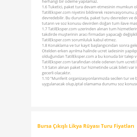
herhangi bir odeme yapılamaz.
1.6 Tuketici, paket tura devam etmesinin mumkun 
TatilEksper.com niyetini bildirerek rezervasyonunu, p
devredebilir. Bu durumda, paket turu devreden ve de
tutarın ve soz konusu devirden doğan tum ilave ma
1.7 TatilEksper.com uzerinden alınan tum hizmetleri
takdirde muşterinin aracı firmadan yapacağı değişikli
TatilEksper.com sorumluluk kabul etmez.
1.8 Konaklama ve tur kayıt başlangıcından sonra gelen 
Otelden erken ayrılma halinde ucret iadesinin yapılıp 
olduğundan TatilEksper.com a bu konuda bir talep ve
TatilEksper.com tarafından otele odenen tum ucreti h
1.9 Satın alınan paket tur hizmetinde ucak bileti var i
gecerli olacaktır.
1.10 "Munferit organizasyonlarımızda secilen tur ve b
uygulanacak olup,iptal olamama durumu soz konus
Bursa Çıkışlı Likya Rüyası Turu Fiyatları