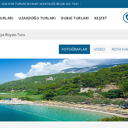
GLB STAR TURİZM SEYAHAT ACENTELİĞİ BELGE NO: 7641
TURLARI
UZAKDOĞU TURLARI
DUBAİ TURLARI
KEŞFET
ikya Rüyası Turu
FOTOĞRAFLAR
VİDEO
ROTA HAR