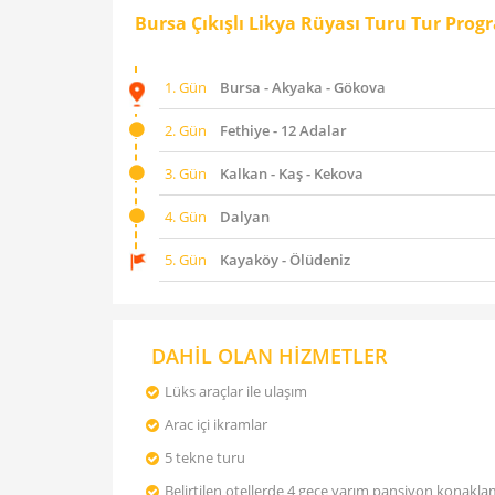
Bursa Çıkışlı Likya Rüyası Turu Tur Prog
1. Gün
Bursa - Akyaka - Gökova
2. Gün
Fethiye - 12 Adalar
3. Gün
Kalkan - Kaş - Kekova
4. Gün
Dalyan
5. Gün
Kayaköy - Ölüdeniz
DAHİL OLAN HİZMETLER
Lüks araçlar ile ulaşım
Arac içi ikramlar
5 tekne turu
Belirtilen otellerde 4 gece yarım pansiyon konakl