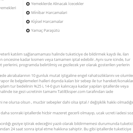
Yemeklerde Alinacak İcecekler
 yemekleri
Mi̇ni̇bar Harcamalari
Ki̇şi̇sel Harcamalar
Yamaç Paraşütü
yeterli katılım sağlanamaması halinde tuketiciye de bildirmek kaydı ile, ilan
 gun oncesine kadar kısmen veya tamamen iptal edebilir. Aynı sure icinde, tur
t yerlerini, programda belirtilmiş ve gezilecek yer olarak gosterilen yerlerin
de akrabalarının 10 gunluk mutat iştigaline engel rahatsızlıklarını ve olumle
apor ile belgelemeleri halleri dışında kalan bir sebep ile tur hareket/konakl
toplam tur bedelinin %25 i, 14-0 gun kalıncaya kadar yapılan iptallerde veya
linde ise gezi ucretinin tamamı TatilEksper.com tarafından iade
 ne olursa olsun , mucbir sebepler dahi olsa iptal / değişiklik hakkı olmadığı
aha sonraki iptallerde hicbir mazeret gecerli olmayıp, ucak ucreti iadesi so
cırdığı geziye iştirak edeceğini yazılı olarak bildirmemesi durumunda tuketic
ndan 24 saat sonra iptal etme hakkına sahiptir. Bu gibi iptallerde tuketiciye