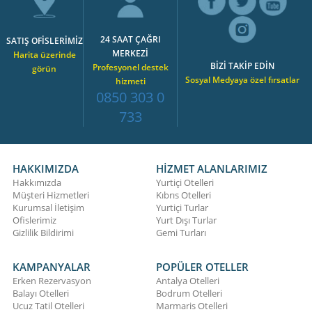
24 SAAT ÇAĞRI
SATIŞ OFİSLERİMİZ
MERKEZİ
Harita üzerinde
BİZİ TAKİP EDİN
Profesyonel destek
görün
Sosyal Medyaya özel fırsatlar
hizmeti
0850 303 0
733
HAKKIMIZDA
HİZMET ALANLARIMIZ
Hakkımızda
Yurtiçi Otelleri
Müşteri Hizmetleri
Kıbrıs Otelleri
Kurumsal İletişim
Yurtiçi Turlar
Ofislerimiz
Yurt Dışı Turlar
Gizlilik Bildirimi
Gemi Turları
KAMPANYALAR
POPÜLER OTELLER
Erken Rezervasyon
Antalya Otelleri
Balayı Otelleri
Bodrum Otelleri
Ucuz Tatil Otelleri
Marmaris Otelleri