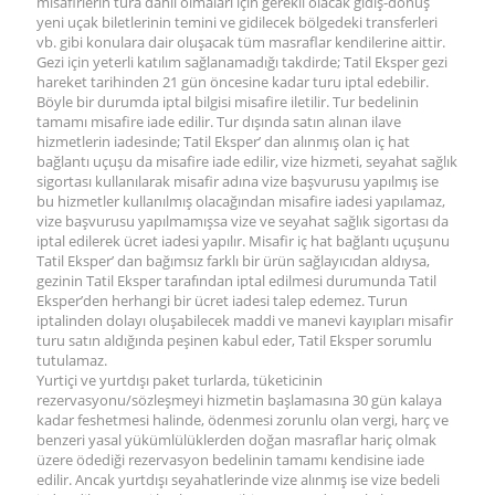
misafirlerin tura dahil olmaları için gerekli olacak gidiş-dönüş
yeni uçak biletlerinin temini ve gidilecek bölgedeki transferleri
vb. gibi konulara dair oluşacak tüm masraflar kendilerine aittir.
Gezi için yeterli katılım sağlanamadığı takdirde; Tatil Eksper gezi
hareket tarihinden 21 gün öncesine kadar turu iptal edebilir.
Böyle bir durumda iptal bilgisi misafire iletilir. Tur bedelinin
tamamı misafire iade edilir. Tur dışında satın alınan ilave
hizmetlerin iadesinde; Tatil Eksper’ dan alınmış olan iç hat
bağlantı uçuşu da misafire iade edilir, vize hizmeti, seyahat sağlık
sigortası kullanılarak misafir adına vize başvurusu yapılmış ise
bu hizmetler kullanılmış olacağından misafire iadesi yapılamaz,
vize başvurusu yapılmamışsa vize ve seyahat sağlık sigortası da
iptal edilerek ücret iadesi yapılır. Misafir iç hat bağlantı uçuşunu
Tatil Eksper’ dan bağımsız farklı bir ürün sağlayıcıdan aldıysa,
gezinin Tatil Eksper tarafından iptal edilmesi durumunda Tatil
Eksper’den herhangi bir ücret iadesi talep edemez. Turun
iptalinden dolayı oluşabilecek maddi ve manevi kayıpları misafir
turu satın aldığında peşinen kabul eder, Tatil Eksper sorumlu
tutulamaz.
Yurtiçi ve yurtdışı paket turlarda, tüketicinin
rezervasyonu/sözleşmeyi hizmetin başlamasına 30 gün kalaya
kadar feshetmesi halinde, ödenmesi zorunlu olan vergi, harç ve
benzeri yasal yükümlülüklerden doğan masraflar hariç olmak
üzere ödediği rezervasyon bedelinin tamamı kendisine iade
edilir. Ancak yurtdışı seyahatlerinde vize alınmış ise vize bedeli