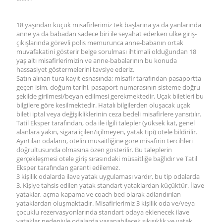
18 yaşından küçük misafirlerimiz tek başlarına ya da yanlarında
anne ya da babadan sadece biri ile seyahat ederken ülke giriş-
çıkışlarında görevli polis memurunca anne-babanın ortak
muvafakatini gösterir belge sorulması ihtimali olduğundan 18
yaş altı misafirlerimizin ve anne-babalarının bu konuda
hassasiyet göstermelerini tavsiye ederiz.
Satın alınan tura kayıt esnasında; misafir tarafından pasaportta
geçen isim, doğum tarihi, pasaport numarasının sisteme doğru
şekilde girilmesi/beyan edilmesi gerekmektedir. Uçak biletleri bu
bilgilere göre kesilmektedir. Hatalı bilgilerden oluşacak uçak
bileti iptal veya değişikliklerinin ceza bedeli misafirlere yansıtılır.
Tatil Eksper tarafından, oda ile ilgili talepler (yüksek kat, genel
alanlara yakın, sigara içilen/içilmeyen, yatak tipi) otele bildirilir.
Ayırtılan odaların, otelin müsaitliğine göre misafirin tercihleri
doğrultusunda olmasına özen gösterilir. Bu taleplerin
gerçekleşmesi otele giriş sırasındaki müsaitliğe bağlıdır ve Tatil
Eksper tarafından garanti edilemez.
3 kişilik odalarda ilave yatak uygulaması vardır, bu tip odalarda
3. Kişiye tahsis edilen yatak standart yataklardan küçüktür. İlave
yataklar, açma-kapama ve coach bed olarak adlandırılan
yataklardan oluşmaktadır. Misafirlerimiz 3 kişilik oda ve/veya
çocuklu rezervasyonlarında standart odaya eklenecek ilave
yataklar nedeniyle odalarda yaşanabilecek sıkışıklık ve yatak