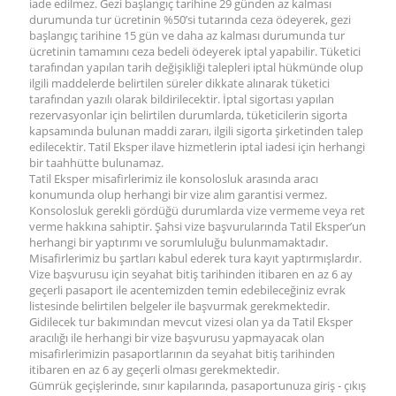
iade edilmez. Gezi başlangıç tarihine 29 günden az kalması
durumunda tur ücretinin %50’si tutarında ceza ödeyerek, gezi
başlangıç tarihine 15 gün ve daha az kalması durumunda tur
ücretinin tamamını ceza bedeli ödeyerek iptal yapabilir. Tüketici
tarafından yapılan tarih değişikliği talepleri iptal hükmünde olup
ilgili maddelerde belirtilen süreler dikkate alınarak tüketici
tarafından yazılı olarak bildirilecektir. İptal sigortası yapılan
rezervasyonlar için belirtilen durumlarda, tüketicilerin sigorta
kapsamında bulunan maddi zararı, ilgili sigorta şirketinden talep
edilecektir. Tatil Eksper ilave hizmetlerin iptal iadesi için herhangi
bir taahhütte bulunamaz.
Tatil Eksper misafirlerimiz ile konsolosluk arasında aracı
konumunda olup herhangi bir vize alım garantisi vermez.
Konsolosluk gerekli gördüğü durumlarda vize vermeme veya ret
verme hakkına sahiptir. Şahsi vize başvurularında Tatil Eksper’un
herhangi bir yaptırımı ve sorumluluğu bulunmamaktadır.
Misafirlerimiz bu şartları kabul ederek tura kayıt yaptırmışlardır.
Vize başvurusu için seyahat bitiş tarihinden itibaren en az 6 ay
geçerli pasaport ile acentemizden temin edebileceğiniz evrak
listesinde belirtilen belgeler ile başvurmak gerekmektedir.
Gidilecek tur bakımından mevcut vizesi olan ya da Tatil Eksper
aracılığı ile herhangi bir vize başvurusu yapmayacak olan
misafirlerimizin pasaportlarının da seyahat bitiş tarihinden
itibaren en az 6 ay geçerli olması gerekmektedir.
Gümrük geçişlerinde, sınır kapılarında, pasaportunuza giriş - çıkış