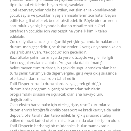
tipini kabul ettiklerini beyan etmiş sayılırlar.
Otel rezervasyonlarında belirtilen, yetişkinler ile konaklayacak
çocuk sayısı ve çocukların yaşları misafirlerimizce hatalı beyan
edilir ise ilgili oteller ek bedel tahsil edebilir. Böyle bir durumda
sorumluluk yanlış beyanda bulunan misafire aittir. Otel
tarafından çocuklar için yaş tespitine yönelik kimlik talep
edilebilir.
Çocuk fiyatları ancak çocuğun iki yetişkin yanında konaklaması
durumunda geçerlidir. Çocuk indirimleri 2 yetişkin yanında kalan
yaş grubuna uyan, “tek çocuk” için geçerlidir.
Bazı ülkeler şehir, turizm ya da yerel düzeyde vergiler ile ilgili
farklı uygulamalara sahiptir. Programda dahil olmadığı
belirtilmeyen tüm turlarda, bu şekilde uygulanmakta olan her
türlü şehir, turizm ya da diğer vergiler, giriş veya çıkış sırasında
otel tarafından, misafirden tahsil edilir.
Tatil Eksper zorunlu durumlarda veya gerek gördüğü
durumlarda programın içeriğini bozmadan şehirlerin
programdaki sırasını ve uçulacak olan ana havayolunu
değiştirebilir.
Olası ekstra harcamalar için otele girişte, resmî kurumlarca
düzenlenmiş fotoğraflı kimlik/pasaport ve kredi kartı ya da nakit
depozit, otel tarafından talep edilebilir. Çıkış sırasında talep
edilen depozit iadesi otel ile misafir arasında olan bir işlem olup,
Tatil Eksper’in herhangi bir müdahalesi bulunmamaktadır.