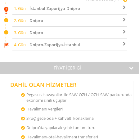
1. Gün
İstanbul-Zaporijya-Dnipro
2. Gün
Dnipro
3. Gün
Dnipro
4. Gün
Dnipro-Zaporijya-İstanbul
FİYAT İÇERİĞİ
DAHİL OLAN HİZMETLER
Pegasus Havayolları ile SAW-OZH / OZH-SAW parkurunda
ekonomi sınıfı uçuşlar
Havalimanı vergileri
3 (üç) gece oda + kahvaltı konaklama
Dnipro’da yapılacak şehir tanıtım turu
Havalimanı-otel-havalimanı transferleri