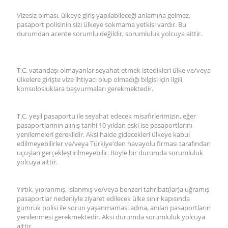
Vizesiz olması, ülkeye giriş yapılabileceği anlamına gelmez,
pasaport polisinin sizi ülkeye sokmama yetkisi vardır. Bu
durumdan acente sorumlu değildir, sorumluluk yolcuya aittir.
T.C. vatandaşı olmayanlar seyahat etmek istedikleri ülke ve/veya
ülkelere girişte vize ihtiyacı olup olmadığı bilgisi için ilgili
konsolosluklara başvurmaları gerekmektedir.
T.C. yeşil pasaportu ile seyahat edecek misafirlerimizin, eğer
pasaportlarının alınış tarihi 10 yıldan eski ise pasaportlarını
yenilemeleri gereklidir. Aksi halde gidecekleri ülkeye kabul
edilmeyebilirler ve/veya Türkiye'den havayolu firması tarafından
uçuşları gerçekleştirilmeyebilir. Böyle bir durumda sorumluluk
yolcuya aittir.
Yırtık, yıpranmış, ıslanmış ve/veya benzeri tahribat(lar)a uğramış
pasaportlar nedeniyle ziyaret edilecek ülke sınır kapısında
gümrük polisi ile sorun yaşanmaması adına, anılan pasaportların
yenilenmesi gerekmektedir. Aksi durumda sorumluluk yolcuya
aittir.