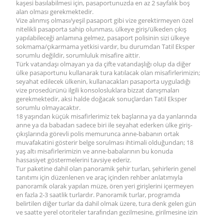
kaşesi basılabilmesi için, pasaportunuzda en az 2 sayfalık boş
alan olması gerekmektedir.
Vize alınmış olması/yeşil pasaport gibi vize gerektirmeyen özel
nitelikli pasaporta sahip olunması, ülkeye giriş/ülkeden çıkış
yapılabileceği anlamına gelmez, pasaport polisinin sizi ülkeye
sokmama/çıkarmama yetkisi vardır, bu durumdan Tatil Eksper
sorumlu değildir, sorumluluk misafire aittir.
Türk vatandaşı olmayan ya da çifte vatandaşlığı olup da diğer
ülke pasaportunu kullanarak tura katılacak olan misafirlerimizin;
seyahat edilecek ülkenin, kullanacakları pasaporta uyguladığı
vize prosedürünü ilgili konsolosluklara bizzat danışmaları
gerekmektedir, aksi halde doğacak sonuçlardan Tatil Eksper
sorumlu olmayacaktır.
18 yaşından küçük misafirlerimiz tek başlarına ya da yanlarında
anne ya da babadan sadece biri ile seyahat ederken ülke giriş-
çıkışlarında görevli polis memurunca anne-babanın ortak
muvafakatini gösterir belge sorulması ihtimali olduğundan; 18
yaş altı misafirlerimizin ve anne-babalarının bu konuda
hassasiyet göstermelerini tavsiye ederiz.
Tur paketine dahil olan panoramik şehir turları, şehirlerin genel
tanıtımı için düzenlenen ve araç içinden rehber anlatımıyla
panoramik olarak yapılan müze, ören yeri girişlerini içermeyen
en fazla 2-3 saatlik turlardır. Panoramik turlar, programda
belirtilen diğer turlar da dahil olmak üzere, tura denk gelen gün
ve saatte yerel otoriteler tarafından gezilmesine, girilmesine izin