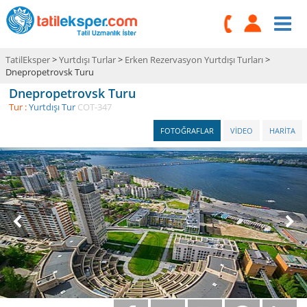
TatilEksper
>
Yurtdışı Turlar
>
Erken Rezervasyon Yurtdışı Turları
>
Dnepropetrovsk Turu
Dnepropetrovsk Turu
Tur :
Yurtdışı Tur
COT-347
FOTOĞRAFLAR
VİDEO
HARİTA