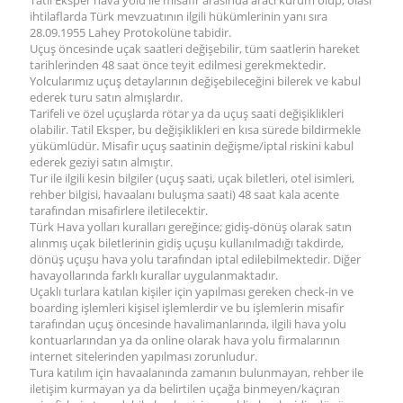
Tatil Eksper hava yolu ile misafir arasında aracı kurum olup, olası
ihtilaflarda Türk mevzuatının ilgili hükümlerinin yanı sıra
28.09.1955 Lahey Protokolüne tabidir.
Uçuş öncesinde uçak saatleri değişebilir, tüm saatlerin hareket
tarihlerinden 48 saat önce teyit edilmesi gerekmektedir.
Yolcularımız uçuş detaylarının değişebileceğini bilerek ve kabul
ederek turu satın almışlardır.
Tarifeli ve özel uçuşlarda rötar ya da uçuş saati değişiklikleri
olabilir. Tatil Eksper, bu değişiklikleri en kısa sürede bildirmekle
yükümlüdür. Misafir uçuş saatinin değişme/iptal riskini kabul
ederek geziyi satın almıştır.
Tur ile ilgili kesin bilgiler (uçuş saati, uçak biletleri, otel isimleri,
rehber bilgisi, havaalanı buluşma saati) 48 saat kala acente
tarafından misafirlere iletilecektir.
Türk Hava yolları kuralları gereğince; gidiş-dönüş olarak satın
alınmış uçak biletlerinin gidiş uçuşu kullanılmadığı takdirde,
dönüş uçuşu hava yolu tarafından iptal edilebilmektedir. Diğer
havayollarında farklı kurallar uygulanmaktadır.
Uçaklı turlara katılan kişiler için yapılması gereken check-in ve
boarding işlemleri kişisel işlemlerdir ve bu işlemlerin misafir
tarafından uçuş öncesinde havalimanlarında, ilgili hava yolu
kontuarlarından ya da online olarak hava yolu firmalarının
internet sitelerinden yapılması zorunludur.
Tura katılım için havaalanında zamanın bulunmayan, rehber ile
iletişim kurmayan ya da belirtilen uçağa binmeyen/kaçıran