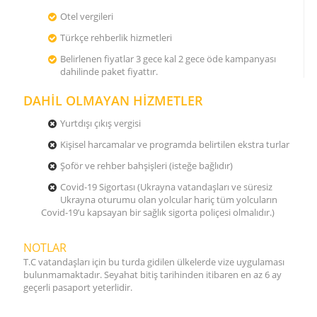
Otel vergileri
Türkçe rehberlik hizmetleri
Belirlenen fiyatlar 3 gece kal 2 gece öde kampanyası
dahilinde paket fiyattır.
DAHİL OLMAYAN HİZMETLER
Yurtdışı çıkış vergisi
Kişisel harcamalar ve programda belirtilen ekstra turlar
Şoför ve rehber bahşişleri (isteğe bağlıdır)
Covid-19 Sigortası (Ukrayna vatandaşları ve süresiz
Ukrayna oturumu olan yolcular hariç tüm yolcuların
Covid-19’u kapsayan bir sağlık sigorta poliçesi olmalıdır.)
NOTLAR
T.C vatandaşları için bu turda gidilen ülkelerde vize uygulaması
bulunmamaktadır. Seyahat bitiş tarihinden itibaren en az 6 ay
geçerli pasaport yeterlidir.