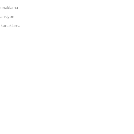
 konaklama
pansiyon
i konaklama