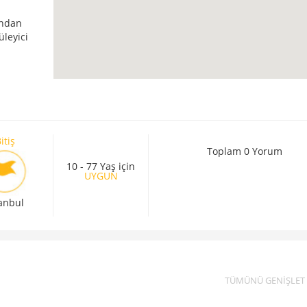
ından
üleyici
itiş
Toplam 0 Yorum
10 - 77 Yaş için
UYGUN
tanbul
TÜMÜNÜ GENİŞLET