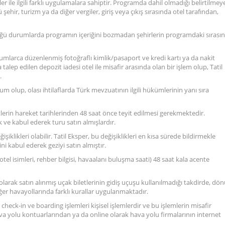
ler ile ilgili farklı uygulamalara sahiptir. Programda dahil olmadığı belirtilmey
hir, turizm ya da diğer vergiler, giriş veya çıkış sırasında otel tarafından,
ğü durumlarda programın içeriğini bozmadan şehirlerin programdaki sırasın
urumlarca düzenlenmiş fotoğraflı kimlik/pasaport ve kredi kartı ya da nakit
a talep edilen depozit iadesi otel ile misafir arasında olan bir işlem olup, Tatil
.
rum olup, olası ihtilaflarda Türk mevzuatının ilgili hükümlerinin yanı sıra
tlerin hareket tarihlerinden 48 saat önce teyit edilmesi gerekmektedir.
k ve kabul ederek turu satın almışlardır.
işiklikleri olabilir. Tatil Eksper, bu değişiklikleri en kısa sürede bildirmekle
i kabul ederek geziyi satın almıştır.
eri, otel isimleri, rehber bilgisi, havaalanı buluşma saati) 48 saat kala acente
 olarak satın alınmış uçak biletlerinin gidiş uçuşu kullanılmadığı takdirde, dö
ğer havayollarında farklı kurallar uygulanmaktadır.
n check-in ve boarding işlemleri kişisel işlemlerdir ve bu işlemlerin misafir
va yolu kontuarlarından ya da online olarak hava yolu firmalarının internet