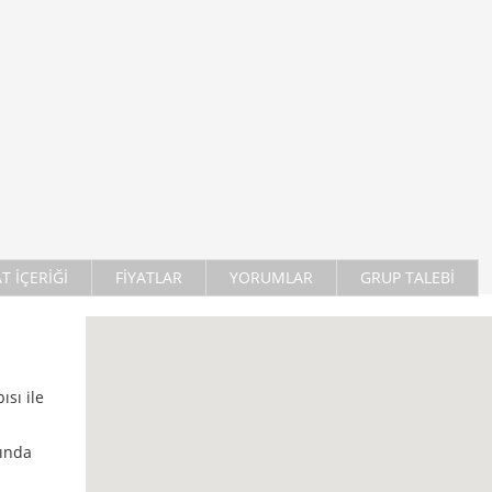
AT İÇERİĞİ
FİYATLAR
YORUMLAR
GRUP TALEBİ
sı ile
ında