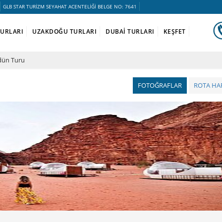
GLB STAR TURİZM SEYAHAT ACENTELİĞİ BELGE NO: 7641
TURLARI
UZAKDOĞU TURLARI
DUBAİ TURLARI
KEŞFET
dün Turu
FOTOĞRAFLAR
ROTA HAR