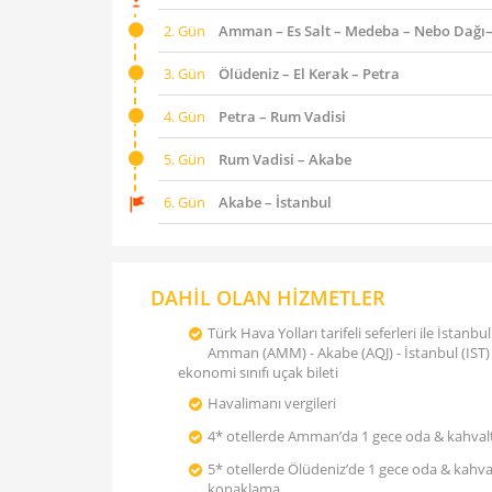
2. Gün
Amman – Es Salt – Medeba – Nebo Dağı–
3. Gün
Ölüdeniz – El Kerak – Petra
4. Gün
Petra – Rum Vadisi
5. Gün
Rum Vadisi – Akabe
6. Gün
Akabe – İstanbul
DAHİL OLAN HİZMETLER
Türk Hava Yolları tarifeli seferleri ile İstanbul
Amman (AMM) - Akabe (AQJ) - İstanbul (IST)
ekonomi sınıfı uçak bileti
Havalimanı vergileri
4* otellerde Amman’da 1 gece oda & kahval
5* otellerde Ölüdeniz’de 1 gece oda & kahva
konaklama