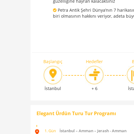
güzelliğine hayran kalacaksınız
Petra Antik Şehri Dünya’nın 7 harikas
biri olmasının hakkını veriyor, adeta büy
Başlangıç
Hedefler
B
İstanbul
+ 6
İs
Elegant Ürdün Turu Tur Programı
1. Gün
İstanbul – Amman – Jerash - Amman