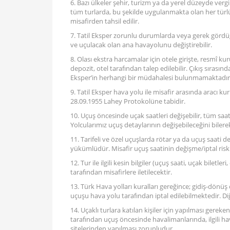
6. Bazı ülkeler şehir, turizm ya da yerel düzeyde vergi
tüm turlarda, bu şekilde uygulanmakta olan her türlü şe
misafirden tahsil edilir.
7. Tatil Eksper zorunlu durumlarda veya gerek gördü
ve uçulacak olan ana havayolunu değiştirebilir.
8. Olası ekstra harcamalar için otele girişte, resmî k
depozit, otel tarafından talep edilebilir. Çıkış sırasınd
Eksper’in herhangi bir müdahalesi bulunmamaktadır
9. Tatil Eksper hava yolu ile misafir arasında aracı ku
28.09.1955 Lahey Protokolüne tabidir.
10. Uçuş öncesinde uçak saatleri değişebilir, tüm saa
Yolcularımız uçuş detaylarının değişebileceğini bilere
11. Tarifeli ve özel uçuşlarda rötar ya da uçuş saati değ
yükümlüdür. Misafir uçuş saatinin değişme/iptal riskin
12. Tur ile ilgili kesin bilgiler (uçuş saati, uçak biletl
tarafından misafirlere iletilecektir.
13. Türk Hava yolları kuralları gereğince; gidiş-dönüş
uçuşu hava yolu tarafından iptal edilebilmektedir. Di
14. Uçaklı turlara katılan kişiler için yapılması gereke
tarafından uçuş öncesinde havalimanlarında, ilgili ha
sitelerinden yapılması zorunludur.