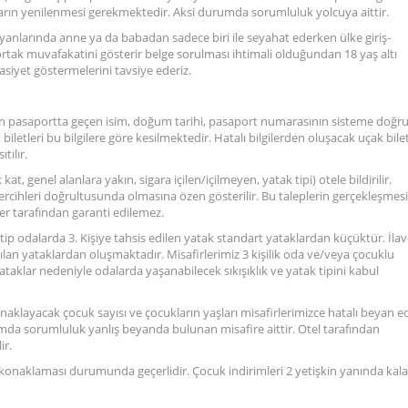
ların yenilenmesi gerekmektedir. Aksi durumda sorumluluk yolcuya aittir.
 yanlarında anne ya da babadan sadece biri ile seyahat ederken ülke giriş-
tak muvafakatini gösterir belge sorulması ihtimali olduğundan 18 yaş altı
siyet göstermelerini tavsiye ederiz.
ndan pasaportta geçen isim, doğum tarihi, pasaport numarasının sisteme doğr
iletleri bu bilgilere göre kesilmektedir. Hatalı bilgilerden oluşacak uçak bilet
tılır.
 kat, genel alanlara yakın, sigara içilen/içilmeyen, yatak tipi) otele bildirilir.
 tercihleri doğrultusunda olmasına özen gösterilir. Bu taleplerin gerçekleşmesi
sper tarafından garanti edilemez.
u tip odalarda 3. Kişiye tahsis edilen yatak standart yataklardan küçüktür. İla
an yataklardan oluşmaktadır. Misafirlerimiz 3 kişilik oda ve/veya çocuklu
aklar nedeniyle odalarda yaşanabilecek sıkışıklık ve yatak tipini kabul
konaklayacak çocuk sayısı ve çocukların yaşları misafirlerimizce hatalı beyan ed
durumda sorumluluk yanlış beyanda bulunan misafire aittir. Otel tarafından
ir.
a konaklaması durumunda geçerlidir. Çocuk indirimleri 2 yetişkin yanında kal