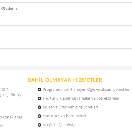
 Ölüdeniz
DAHİL OLMAYAN HİZMETLER
 (IST)-
Programda belirtilmeyen Öğle ve akşam yemekleri
 gidiş-dönüş
Her türlü kişisel harcamalar ve otel ekstraları
Müze ve Ören yeri giriş ücretleri
Yurt dışı çıkış harcı bedeli
tı konaklama
İsteğe bağlı bahşişler
ltı