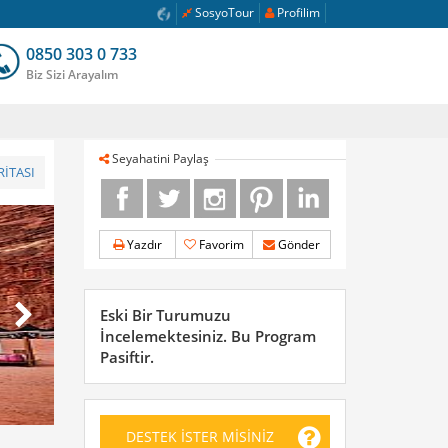
SosyoTour
Profilim
0850 303 0 733
Biz Sizi Arayalım
Seyahatini Paylaş
İTASI
Yazdır
Favorim
Gönder
Eski Bir Turumuzu
İncelemektesiniz. Bu Program
Pasiftir.
DESTEK İSTER MİSİNİZ