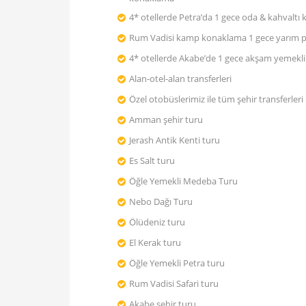
4* otellerde Petra’da 1 gece oda & kahvaltı
Rum Vadisi kamp konaklama 1 gece yarım 
4* otellerde Akabe’de 1 gece akşam yemekl
Alan-otel-alan transferleri
Özel otobüslerimiz ile tüm şehir transferleri
Amman şehir turu
Jerash Antik Kenti turu
Es Salt turu
Öğle Yemekli Medeba Turu
Nebo Dağı Turu
Ölüdeniz turu
El Kerak turu
Öğle Yemekli Petra turu
Rum Vadisi Safari turu
Akabe şehir turu