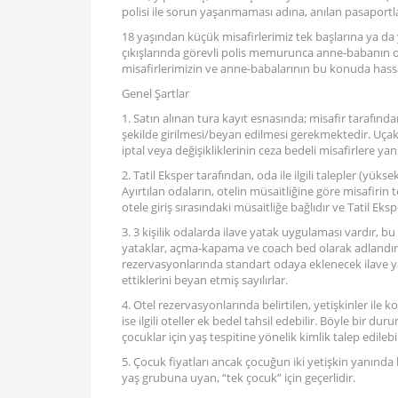
polisi ile sorun yaşanmaması adına, anılan pasaport
18 yaşından küçük misafirlerimiz tek başlarına ya da
çıkışlarında görevli polis memurunca anne-babanın or
misafirlerimizin ve anne-babalarının bu konuda hassa
Genel Şartlar
1. Satın alınan tura kayıt esnasında; misafir tarafı
şekilde girilmesi/beyan edilmesi gerekmektedir. Uçak b
iptal veya değişikliklerinin ceza bedeli misafirlere yansı
2. Tatil Eksper tarafından, oda ile ilgili talepler (yüksek
Ayırtılan odaların, otelin müsaitliğine göre misafirin
otele giriş sırasındaki müsaitliğe bağlıdır ve Tatil Ek
3. 3 kişilik odalarda ilave yatak uygulaması vardır, b
yataklar, açma-kapama ve coach bed olarak adlandırıl
rezervasyonlarında standart odaya eklenecek ilave yat
ettiklerini beyan etmiş sayılırlar.
4. Otel rezervasyonlarında belirtilen, yetişkinler ile 
ise ilgili oteller ek bedel tahsil edebilir. Böyle bir 
çocuklar için yaş tespitine yönelik kimlik talep edilebil
5. Çocuk fiyatları ancak çocuğun iki yetişkin yanınd
yaş grubuna uyan, “tek çocuk” için geçerlidir.