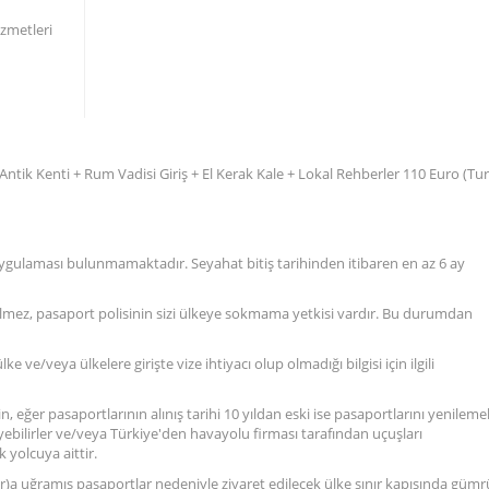
izmetleri
 Antik Kenti + Rum Vadisi Giriş + El Kerak Kale + Lokal Rehberler 110 Euro (Tur
 uygulaması bulunmamaktadır. Seyahat bitiş tarihinden itibaren en az 6 ay
gelmez, pasaport polisinin sizi ülkeye sokmama yetkisi vardır. Bu durumdan
 ve/veya ülkelere girişte vize ihtiyacı olup olmadığı bilgisi için ilgili
n, eğer pasaportlarının alınış tarihi 10 yıldan eski ise pasaportlarını yenilemel
eyebilirler ve/veya Türkiye'den havayolu firması tarafından uçuşları
 yolcuya aittir.
lar)a uğramış pasaportlar nedeniyle ziyaret edilecek ülke sınır kapısında güm