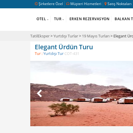
Şirketlere Özel
Müşteri Hizmetleri
Satış Noktaları
OTEL
TUR
ERKEN REZERVASYON
BALKAN 
TatilEksper
>
Yurtdışı Turlar
>
19 Mayıs Turları
> Elegant Ür
Elegant Ürdün Turu
Tur :
Yurtdışı Tur
COT-431