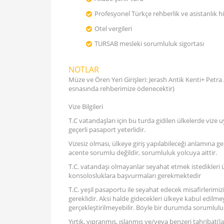
Profesyonel Türkçe rehberlik ve asistanlık h
Otel vergileri
TURSAB mesleki sorumluluk sigortası
NOTLAR
Müze ve Ören Yeri Girişleri: Jerash Antik Kenti+ Petra
esnasında rehberimize ödenecektir)
Vize Bilgileri
T.C vatandaşları için bu turda gidilen ülkelerde vize
geçerli pasaport yeterlidir.
Vizesiz olması, ülkeye giriş yapılabileceği anlamına 
acente sorumlu değildir, sorumluluk yolcuya aittir.
T.C. vatandaşı olmayanlar seyahat etmek istedikleri ülke
konsolosluklara başvurmaları gerekmektedir
T.C. yeşil pasaportu ile seyahat edecek misafirlerimizi
gereklidir. Aksi halde gidecekleri ülkeye kabul edilm
gerçekleştirilmeyebilir. Böyle bir durumda sorumluluk
Yırtık, yıpranmış, ıslanmış ve/veya benzeri tahribat(