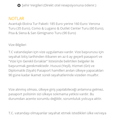
Şehir Vergileri (Direkt otel resepsiyonuna ödenir.)
NOTLAR
Avantajlı Ekstra Tur Paketi: 185 Euro yerine 160 Euro: Verona
Turu (35 Euro), Como & Lugano & Outlet Center Turu (60 Euro),
Pisa & Siena & San Gimignano Turu (90 Euro)
Vize Bilgileri
T.C vatandaşları için vize uygulaması vardır. Vize başvurusu için
seyahat bitiş tarihinden itibaren en az 6 ay geçerli pasaport ve
“Vize İçin Gerekli Evraklar” listesinde belirtilen belgeler ile
başvurmak gerekmektedir. Hususi (Yeşil), Hizmet (Gri) ve
Diplomatik (Siyah) Pasaport hamilleri anılan ülkeye yapacakları
90 güne kadar ikamet süreli seyahatlerinde vizeden muaftır.
Vize alınmış olması, ülkeye giriş yapılabileceği anlamına gelmez,
pasaport polisinin sizi ülkeye sokmama yetkisi vardır. Bu
durumdan acente sorumlu değildir, sorumluluk yolcuya aittir.
T.C. vatandaşı olmayanlar seyahat etmek istedikleri ülke ve/veya