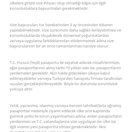
ülkelere girişte vize ihtiyacı olup olmadığı bilgisi için ilgili
konsolosluklara başvurmaları gerekmektedir.
Vize başvuruları, tur hareketinden 3 ay öncesinden itibaren
yapılabilmektedir. Vize sürecinizin daha sağlıklı ilerleyebilmesi ve
konsolosluklarda oluşabilecek dönemsel yoğunluklardan
ve/veya uygulama farklılıklarından etkilenmemek adına vize
başvurularının bir an önce tamamlanması tavsiye olunur.
T.C. Hususi (Yeşil) pasaportu ile seyahat edecek misafirlerimizin,
eğer pasaportlarının alınış tarihi 10 yıldan eski ise, pasaportlarını
yenilemeleri gereklidir. Aksi halde gidecekleri ülkeye kabul
edilmeyebilirler ve/veya Türkiye'den havayolu firması tarafından
uçuşları gerçekleştirilmeyebilir. Böyle bir durumda sorumluluk
yolcuya aittir.
Yırtık, yıpranmış, ıslanmış ve/veya benzeri tahribat(lar)a uğramış
pasaportlar nedeniyle ziyaret edilecek ülke sınır kapısında
gümrük polisi ile sorun yaşanmaması adına; anılan pasaportların
yenilenmesi ve T.C. vatandaşlarına vize uygulayan bir ülke ise
ilgili vizenin yeni pasaportta olması gerekmektedir. Aksi