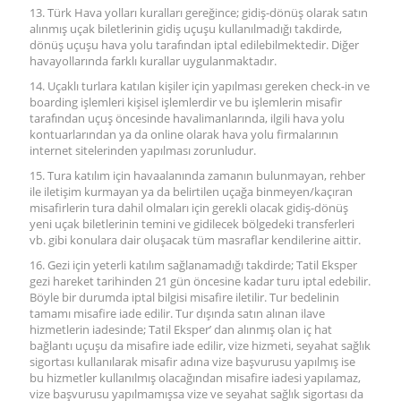
13. Türk Hava yolları kuralları gereğince; gidiş-dönüş olarak satın
alınmış uçak biletlerinin gidiş uçuşu kullanılmadığı takdirde,
dönüş uçuşu hava yolu tarafından iptal edilebilmektedir. Diğer
havayollarında farklı kurallar uygulanmaktadır.
14. Uçaklı turlara katılan kişiler için yapılması gereken check-in ve
boarding işlemleri kişisel işlemlerdir ve bu işlemlerin misafir
tarafından uçuş öncesinde havalimanlarında, ilgili hava yolu
kontuarlarından ya da online olarak hava yolu firmalarının
internet sitelerinden yapılması zorunludur.
15. Tura katılım için havaalanında zamanın bulunmayan, rehber
ile iletişim kurmayan ya da belirtilen uçağa binmeyen/kaçıran
misafirlerin tura dahil olmaları için gerekli olacak gidiş-dönüş
yeni uçak biletlerinin temini ve gidilecek bölgedeki transferleri
vb. gibi konulara dair oluşacak tüm masraflar kendilerine aittir.
16. Gezi için yeterli katılım sağlanamadığı takdirde; Tatil Eksper
gezi hareket tarihinden 21 gün öncesine kadar turu iptal edebilir.
Böyle bir durumda iptal bilgisi misafire iletilir. Tur bedelinin
tamamı misafire iade edilir. Tur dışında satın alınan ilave
hizmetlerin iadesinde; Tatil Eksper’ dan alınmış olan iç hat
bağlantı uçuşu da misafire iade edilir, vize hizmeti, seyahat sağlık
sigortası kullanılarak misafir adına vize başvurusu yapılmış ise
bu hizmetler kullanılmış olacağından misafire iadesi yapılamaz,
vize başvurusu yapılmamışsa vize ve seyahat sağlık sigortası da