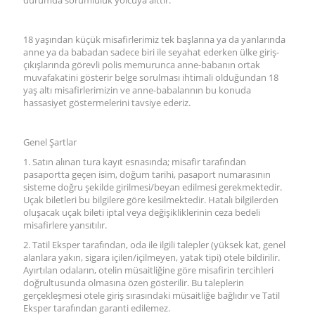
durumda sorumluluk yolcuya aittir.
18 yaşından küçük misafirlerimiz tek başlarına ya da yanlarında
anne ya da babadan sadece biri ile seyahat ederken ülke giriş-
çıkışlarında görevli polis memurunca anne-babanın ortak
muvafakatini gösterir belge sorulması ihtimali olduğundan 18
yaş altı misafirlerimizin ve anne-babalarının bu konuda
hassasiyet göstermelerini tavsiye ederiz.
Genel Şartlar
1. Satın alınan tura kayıt esnasında; misafir tarafından
pasaportta geçen isim, doğum tarihi, pasaport numarasının
sisteme doğru şekilde girilmesi/beyan edilmesi gerekmektedir.
Uçak biletleri bu bilgilere göre kesilmektedir. Hatalı bilgilerden
oluşacak uçak bileti iptal veya değişikliklerinin ceza bedeli
misafirlere yansıtılır.
2. Tatil Eksper tarafından, oda ile ilgili talepler (yüksek kat, genel
alanlara yakın, sigara içilen/içilmeyen, yatak tipi) otele bildirilir.
Ayırtılan odaların, otelin müsaitliğine göre misafirin tercihleri
doğrultusunda olmasına özen gösterilir. Bu taleplerin
gerçekleşmesi otele giriş sırasındaki müsaitliğe bağlıdır ve Tatil
Eksper tarafından garanti edilemez.