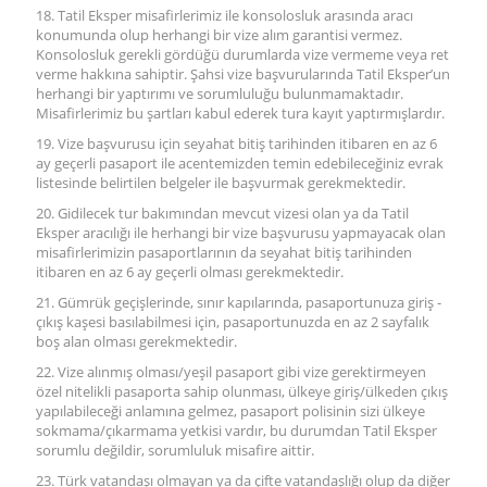
18. Tatil Eksper misafirlerimiz ile konsolosluk arasında aracı
konumunda olup herhangi bir vize alım garantisi vermez.
Konsolosluk gerekli gördüğü durumlarda vize vermeme veya ret
verme hakkına sahiptir. Şahsi vize başvurularında Tatil Eksper’un
herhangi bir yaptırımı ve sorumluluğu bulunmamaktadır.
Misafirlerimiz bu şartları kabul ederek tura kayıt yaptırmışlardır.
19. Vize başvurusu için seyahat bitiş tarihinden itibaren en az 6
ay geçerli pasaport ile acentemizden temin edebileceğiniz evrak
listesinde belirtilen belgeler ile başvurmak gerekmektedir.
20. Gidilecek tur bakımından mevcut vizesi olan ya da Tatil
Eksper aracılığı ile herhangi bir vize başvurusu yapmayacak olan
misafirlerimizin pasaportlarının da seyahat bitiş tarihinden
itibaren en az 6 ay geçerli olması gerekmektedir.
21. Gümrük geçişlerinde, sınır kapılarında, pasaportunuza giriş -
çıkış kaşesi basılabilmesi için, pasaportunuzda en az 2 sayfalık
boş alan olması gerekmektedir.
22. Vize alınmış olması/yeşil pasaport gibi vize gerektirmeyen
özel nitelikli pasaporta sahip olunması, ülkeye giriş/ülkeden çıkış
yapılabileceği anlamına gelmez, pasaport polisinin sizi ülkeye
sokmama/çıkarmama yetkisi vardır, bu durumdan Tatil Eksper
sorumlu değildir, sorumluluk misafire aittir.
23. Türk vatandaşı olmayan ya da çifte vatandaşlığı olup da diğer