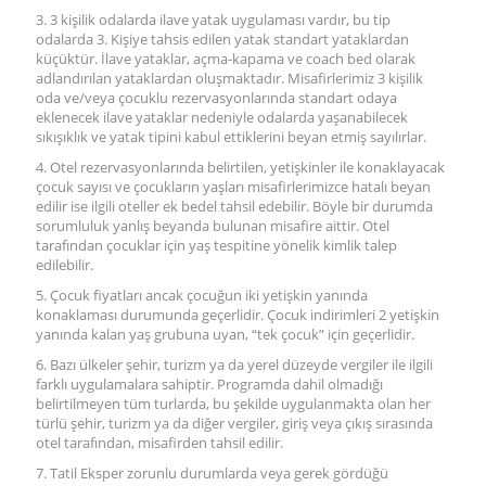
3. 3 kişilik odalarda ilave yatak uygulaması vardır, bu tip
odalarda 3. Kişiye tahsis edilen yatak standart yataklardan
küçüktür. İlave yataklar, açma-kapama ve coach bed olarak
adlandırılan yataklardan oluşmaktadır. Misafirlerimiz 3 kişilik
oda ve/veya çocuklu rezervasyonlarında standart odaya
eklenecek ilave yataklar nedeniyle odalarda yaşanabilecek
sıkışıklık ve yatak tipini kabul ettiklerini beyan etmiş sayılırlar.
4. Otel rezervasyonlarında belirtilen, yetişkinler ile konaklayacak
çocuk sayısı ve çocukların yaşları misafirlerimizce hatalı beyan
edilir ise ilgili oteller ek bedel tahsil edebilir. Böyle bir durumda
sorumluluk yanlış beyanda bulunan misafire aittir. Otel
tarafından çocuklar için yaş tespitine yönelik kimlik talep
edilebilir.
5. Çocuk fiyatları ancak çocuğun iki yetişkin yanında
konaklaması durumunda geçerlidir. Çocuk indirimleri 2 yetişkin
yanında kalan yaş grubuna uyan, “tek çocuk” için geçerlidir.
6. Bazı ülkeler şehir, turizm ya da yerel düzeyde vergiler ile ilgili
farklı uygulamalara sahiptir. Programda dahil olmadığı
belirtilmeyen tüm turlarda, bu şekilde uygulanmakta olan her
türlü şehir, turizm ya da diğer vergiler, giriş veya çıkış sırasında
otel tarafından, misafirden tahsil edilir.
7. Tatil Eksper zorunlu durumlarda veya gerek gördüğü