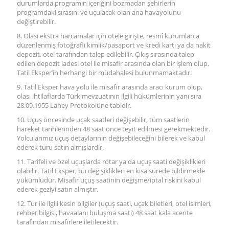
durumlarda programın içeriğini bozmadan şehirlerin
programdaki sırasını ve uçulacak olan ana havayolunu
değiştirebilir.
8. Olası ekstra harcamalar için otele girişte, resmî kurumlarca
düzenlenmiş fotoğraflı kimlik/pasaport ve kredi kartı ya da nakit
depozit, otel tarafından talep edilebilir. Çıkış sırasında talep
edilen depozit iadesi otel ile misafir arasında olan bir işlem olup,
Tatil Eksper’in herhangi bir müdahalesi bulunmamaktadır.
9. Tatil Eksper hava yolu ile misafir arasında aracı kurum olup,
olası ihtilaflarda Türk mevzuatının ilgili hükümlerinin yanı sıra
28.09.1955 Lahey Protokolüne tabidir.
10. Uçuş öncesinde uçak saatleri değişebilir, tüm saatlerin
hareket tarihlerinden 48 saat önce teyit edilmesi gerekmektedir.
Yolcularımız uçuş detaylarının değişebileceğini bilerek ve kabul
ederek turu satın almışlardır.
11. Tarifeli ve özel uçuşlarda rötar ya da uçuş saati değişiklikleri
olabilir. Tatil Eksper, bu değişiklikleri en kısa sürede bildirmekle
yükümlüdür. Misafir uçuş saatinin değişme/iptal riskini kabul
ederek geziyi satın almıştır.
12. Tur ile ilgili kesin bilgiler (uçuş saati, uçak biletleri, otel isimleri,
rehber bilgisi, havaalanı buluşma saati) 48 saat kala acente
tarafından misafirlere iletilecektir.