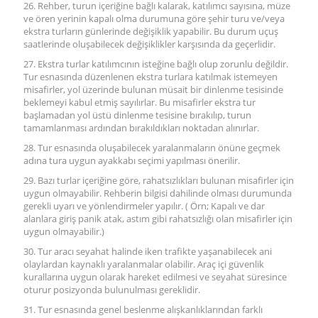
26. Rehber, turun içeriğine bağlı kalarak, katılımcı sayısına, müze
ve ören yerinin kapalı olma durumuna göre şehir turu ve/veya
ekstra turların günlerinde değişiklik yapabilir. Bu durum uçuş
saatlerinde oluşabilecek değişiklikler karşısında da geçerlidir.
27. Ekstra turlar katılımcının isteğine bağlı olup zorunlu değildir.
Tur esnasında düzenlenen ekstra turlara katılmak istemeyen
misafirler, yol üzerinde bulunan müsait bir dinlenme tesisinde
beklemeyi kabul etmiş sayılırlar. Bu misafirler ekstra tur
başlamadan yol üstü dinlenme tesisine bırakılıp, turun
tamamlanması ardından bırakıldıkları noktadan alınırlar.
28. Tur esnasında oluşabilecek yaralanmaların önüne geçmek
adına tura uygun ayakkabı seçimi yapılması önerilir.
29. Bazı turlar içeriğine göre, rahatsızlıkları bulunan misafirler için
uygun olmayabilir. Rehberin bilgisi dahilinde olması durumunda
gerekli uyarı ve yönlendirmeler yapılır. ( Örn; Kapalı ve dar
alanlara giriş panik atak, astım gibi rahatsızlığı olan misafirler için
uygun olmayabilir.)
30. Tur aracı seyahat halinde iken trafikte yaşanabilecek ani
olaylardan kaynaklı yaralanmalar olabilir. Araç içi güvenlik
kurallarına uygun olarak hareket edilmesi ve seyahat süresince
oturur posizyonda bulunulması gereklidir.
31. Tur esnasında genel beslenme alışkanlıklarından farklı