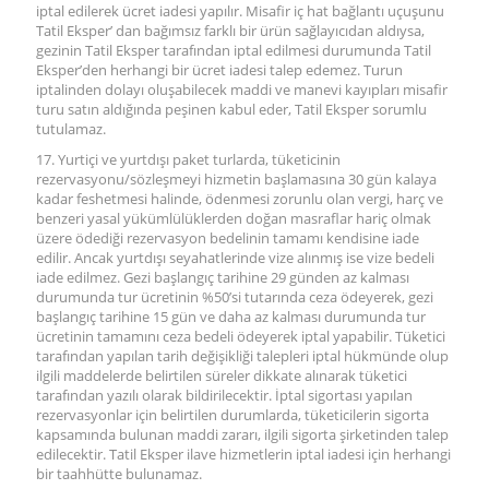
iptal edilerek ücret iadesi yapılır. Misafir iç hat bağlantı uçuşunu
Tatil Eksper’ dan bağımsız farklı bir ürün sağlayıcıdan aldıysa,
gezinin Tatil Eksper tarafından iptal edilmesi durumunda Tatil
Eksper’den herhangi bir ücret iadesi talep edemez. Turun
iptalinden dolayı oluşabilecek maddi ve manevi kayıpları misafir
turu satın aldığında peşinen kabul eder, Tatil Eksper sorumlu
tutulamaz.
17. Yurtiçi ve yurtdışı paket turlarda, tüketicinin
rezervasyonu/sözleşmeyi hizmetin başlamasına 30 gün kalaya
kadar feshetmesi halinde, ödenmesi zorunlu olan vergi, harç ve
benzeri yasal yükümlülüklerden doğan masraflar hariç olmak
üzere ödediği rezervasyon bedelinin tamamı kendisine iade
edilir. Ancak yurtdışı seyahatlerinde vize alınmış ise vize bedeli
iade edilmez. Gezi başlangıç tarihine 29 günden az kalması
durumunda tur ücretinin %50’si tutarında ceza ödeyerek, gezi
başlangıç tarihine 15 gün ve daha az kalması durumunda tur
ücretinin tamamını ceza bedeli ödeyerek iptal yapabilir. Tüketici
tarafından yapılan tarih değişikliği talepleri iptal hükmünde olup
ilgili maddelerde belirtilen süreler dikkate alınarak tüketici
tarafından yazılı olarak bildirilecektir. İptal sigortası yapılan
rezervasyonlar için belirtilen durumlarda, tüketicilerin sigorta
kapsamında bulunan maddi zararı, ilgili sigorta şirketinden talep
edilecektir. Tatil Eksper ilave hizmetlerin iptal iadesi için herhangi
bir taahhütte bulunamaz.