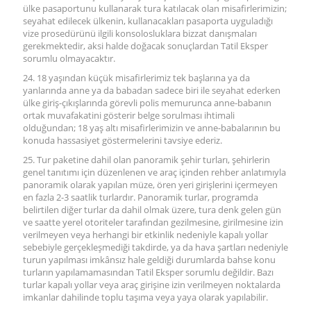
ülke pasaportunu kullanarak tura katılacak olan misafirlerimizin;
seyahat edilecek ülkenin, kullanacakları pasaporta uyguladığı
vize prosedürünü ilgili konsolosluklara bizzat danışmaları
gerekmektedir, aksi halde doğacak sonuçlardan Tatil Eksper
sorumlu olmayacaktır.
24. 18 yaşından küçük misafirlerimiz tek başlarına ya da
yanlarında anne ya da babadan sadece biri ile seyahat ederken
ülke giriş-çıkışlarında görevli polis memurunca anne-babanın
ortak muvafakatini gösterir belge sorulması ihtimali
olduğundan; 18 yaş altı misafirlerimizin ve anne-babalarının bu
konuda hassasiyet göstermelerini tavsiye ederiz.
25. Tur paketine dahil olan panoramik şehir turları, şehirlerin
genel tanıtımı için düzenlenen ve araç içinden rehber anlatımıyla
panoramik olarak yapılan müze, ören yeri girişlerini içermeyen
en fazla 2-3 saatlik turlardır. Panoramik turlar, programda
belirtilen diğer turlar da dahil olmak üzere, tura denk gelen gün
ve saatte yerel otoriteler tarafından gezilmesine, girilmesine izin
verilmeyen veya herhangi bir etkinlik nedeniyle kapalı yollar
sebebiyle gerçekleşmediği takdirde, ya da hava şartları nedeniyle
turun yapılması imkânsız hale geldiği durumlarda bahse konu
turların yapılamamasından Tatil Eksper sorumlu değildir. Bazı
turlar kapalı yollar veya araç girişine izin verilmeyen noktalarda
imkanlar dahilinde toplu taşıma veya yaya olarak yapılabilir.