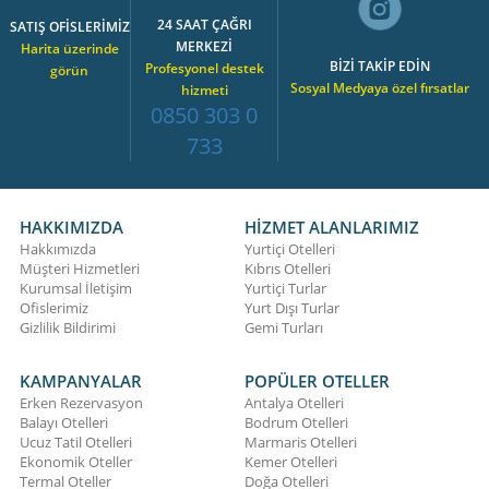
24 SAAT ÇAĞRI
SATIŞ OFİSLERİMİZ
MERKEZİ
Harita üzerinde
BİZİ TAKİP EDİN
Profesyonel destek
görün
Sosyal Medyaya özel fırsatlar
hizmeti
0850 303 0
733
HAKKIMIZDA
HİZMET ALANLARIMIZ
Hakkımızda
Yurtiçi Otelleri
Müşteri Hizmetleri
Kıbrıs Otelleri
Kurumsal İletişim
Yurtiçi Turlar
Ofislerimiz
Yurt Dışı Turlar
Gizlilik Bildirimi
Gemi Turları
KAMPANYALAR
POPÜLER OTELLER
Erken Rezervasyon
Antalya Otelleri
Balayı Otelleri
Bodrum Otelleri
Ucuz Tatil Otelleri
Marmaris Otelleri
Ekonomik Oteller
Kemer Otelleri
Termal Oteller
Doğa Otelleri