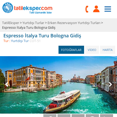
TatilEksper
>
Yurtdışı Turlar
>
Erken Rezervasyon Yurtdışı Turları
>
Espresso İtalya Turu Bologna Gidiş
Espresso İtalya Turu Bologna Gidiş
Tur :
Yurtdışı Tur
COT-51
FOTOĞRAFLAR
VİDEO
HARİTA