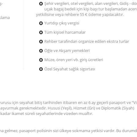
ş-
Şehir vergileri, otel vergileri, alan vergileri, Gidiş - d
uçak bagaj bedeli için kişi başı tur başlamadan acen
yetkilisine veya rehbere 55 € ödeme yapılacaktır.
aklama
Yurtdışı çıkış vergisi
Tüm kişisel harcamalar
Rehber tarafından organize edilen ekstra turlar
Öğle ve Akşam yemekleri
Müze, ören yeri vb. giriş ücretleri
Özel Seyahat sağlık sigortası
vurusu için seyahat bitiş tarihinden itibaren en az 6 ay geçerli pasaport ve “V
le başvurmak gerekmektedir. Hususi (Yeşil), Hizmet (Gri) ve Diplomatik (Siyah)
 kadar ikamet süreli seyahatlerinde vizeden muaftır.
mına gelmez, pasaport polisinin sizi ülkeye sokmama yetkisi vardır. Bu durum