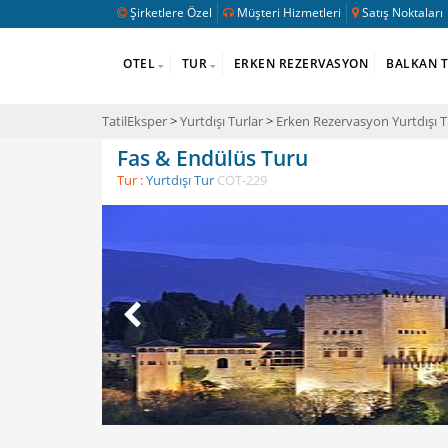
Şirketlere Özel
Müşteri Hizmetleri
Satış Noktaları
OTEL
TUR
ERKEN REZERVASYON
BALKAN 
TatilEksper
>
Yurtdışı Turlar
>
Erken Rezervasyon Yurtdışı T
Fas & Endülüs Turu
Tur :
Yurtdışı Tur
COT-229