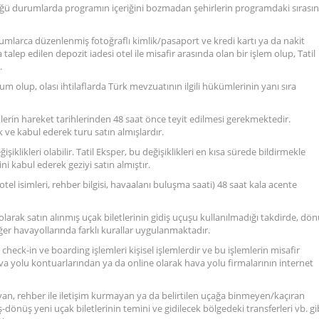
ğü durumlarda programın içeriğini bozmadan şehirlerin programdaki sırasın
urumlarca düzenlenmiş fotoğraflı kimlik/pasaport ve kredi kartı ya da nakit
a talep edilen depozit iadesi otel ile misafir arasında olan bir işlem olup, Tatil
.
rum olup, olası ihtilaflarda Türk mevzuatının ilgili hükümlerinin yanı sıra
tlerin hareket tarihlerinden 48 saat önce teyit edilmesi gerekmektedir.
k ve kabul ederek turu satın almışlardır.
işiklikleri olabilir. Tatil Eksper, bu değişiklikleri en kısa sürede bildirmekle
i kabul ederek geziyi satın almıştır.
eri, otel isimleri, rehber bilgisi, havaalanı buluşma saati) 48 saat kala acente
 olarak satın alınmış uçak biletlerinin gidiş uçuşu kullanılmadığı takdirde, dö
ğer havayollarında farklı kurallar uygulanmaktadır.
n check-in ve boarding işlemleri kişisel işlemlerdir ve bu işlemlerin misafir
va yolu kontuarlarından ya da online olarak hava yolu firmalarının internet
an, rehber ile iletişim kurmayan ya da belirtilen uçağa binmeyen/kaçıran
iş-dönüş yeni uçak biletlerinin temini ve gidilecek bölgedeki transferleri vb. gi