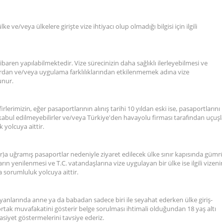
 ve/veya ülkelere girişte vize ihtiyacı olup olmadığı bilgisi için ilgili
baren yapılabilmektedir. Vize sürecinizin daha sağlıklı ilerleyebilmesi ve
dan ve/veya uygulama farklılıklarından etkilenmemek adına vize
unur.
lerimizin, eğer pasaportlarının alınış tarihi 10 yıldan eski ise, pasaportlarını
e kabul edilmeyebilirler ve/veya Türkiye'den havayolu firması tarafından uçuşl
 yolcuya aittir.
lar)a uğramış pasaportlar nedeniyle ziyaret edilecek ülke sınır kapısında güm
ın yenilenmesi ve T.C. vatandaşlarına vize uygulayan bir ülke ise ilgili vizeni
sorumluluk yolcuya aittir.
 yanlarında anne ya da babadan sadece biri ile seyahat ederken ülke giriş-
tak muvafakatini gösterir belge sorulması ihtimali olduğundan 18 yaş altı
siyet göstermelerini tavsiye ederiz.