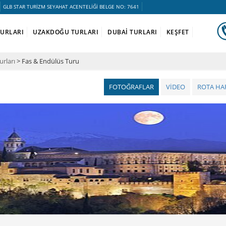
GLB STAR TURİZM SEYAHAT ACENTELİĞİ BELGE NO: 7641
TURLARI
UZAKDOĞU TURLARI
DUBAİ TURLARI
KEŞFET
urları
> Fas & Endülüs Turu
FOTOĞRAFLAR
VİDEO
ROTA HAR