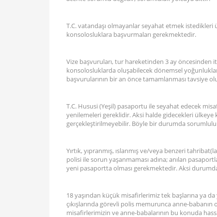
T.C. vatandaşı olmayanlar seyahat etmek istedikleri ülke
konsolosluklara başvurmaları gerekmektedir.
Vize başvuruları, tur hareketinden 3 ay öncesinden iti
konsolosluklarda oluşabilecek dönemsel yoğunluklar
başvurularının bir an önce tamamlanması tavsiye ol
T.C. Hususi (Yeşil) pasaportu ile seyahat edecek misafir
yenilemeleri gereklidir. Aksi halde gidecekleri ülkey
gerçekleştirilmeyebilir. Böyle bir durumda sorumluluk
Yırtık, yıpranmış, ıslanmış ve/veya benzeri tahribat(
polisi ile sorun yaşanmaması adına; anılan pasaportlar
yeni pasaportta olması gerekmektedir. Aksi durumda 
18 yaşından küçük misafirlerimiz tek başlarına ya da
çıkışlarında görevli polis memurunca anne-babanın or
misafirlerimizin ve anne-babalarının bu konuda hassa