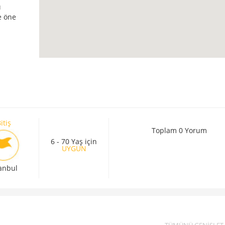
ı
e öne
itiş
Toplam 0 Yorum
6 - 70 Yaş için
UYGUN
tanbul
TÜMÜNÜ GENİŞLET