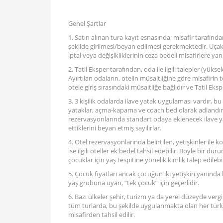
Genel Şartlar
1. Satın alınan tura kayıt esnasında; misafir tarafı
şekilde girilmesi/beyan edilmesi gerekmektedir. Uçak b
iptal veya değişikliklerinin ceza bedeli misafirlere yansı
2. Tatil Eksper tarafından, oda ile ilgili talepler (yüksek
Ayırtılan odaların, otelin müsaitliğine göre misafirin
otele giriş sırasındaki müsaitliğe bağlıdır ve Tatil Ek
3. 3 kişilik odalarda ilave yatak uygulaması vardır, b
yataklar, açma-kapama ve coach bed olarak adlandırıl
rezervasyonlarında standart odaya eklenecek ilave yat
ettiklerini beyan etmiş sayılırlar.
4. Otel rezervasyonlarında belirtilen, yetişkinler ile 
ise ilgili oteller ek bedel tahsil edebilir. Böyle bir 
çocuklar için yaş tespitine yönelik kimlik talep edilebil
5. Çocuk fiyatları ancak çocuğun iki yetişkin yanınd
yaş grubuna uyan, “tek çocuk” için geçerlidir.
6. Bazı ülkeler şehir, turizm ya da yerel düzeyde vergi
tüm turlarda, bu şekilde uygulanmakta olan her türlü şe
misafirden tahsil edilir.