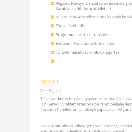
Pegasus Havayoları özel seferi ile Sevilla gidi
Kazablanka dönüş uçak biletleri
8 Gece 3* ve 4* otellerde oda kahvaltı kon
Türkçe Rehberlik
Programda belirtilen transferler
Endülüs – Fas arası feribot biletleri
TÜRSAB meselki sorumluluk sigortası
NOTLAR
Vize Bilgileri
T.C vatandaşları için vize uygulaması vardır. Vize baş
İçin Gerekli Evraklar” listesinde belirtilen belgeler i
Pasaport hamilleri anılan ülkeye yapacakları 90 güne
Vize alınmış olması, ülkeye giriş yapılabileceği anla
acente sorumlu değildir, sorumluluk yolcuya aittir.