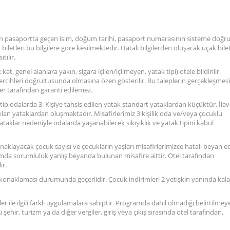
ndan pasaportta geçen isim, doğum tarihi, pasaport numarasının sisteme doğr
iletleri bu bilgilere göre kesilmektedir. Hatalı bilgilerden oluşacak uçak bilet
tılır.
 kat, genel alanlara yakın, sigara içilen/içilmeyen, yatak tipi) otele bildirilir.
 tercihleri doğrultusunda olmasına özen gösterilir. Bu taleplerin gerçekleşmesi
sper tarafından garanti edilemez.
u tip odalarda 3. Kişiye tahsis edilen yatak standart yataklardan küçüktür. İla
an yataklardan oluşmaktadır. Misafirlerimiz 3 kişilik oda ve/veya çocuklu
aklar nedeniyle odalarda yaşanabilecek sıkışıklık ve yatak tipini kabul
konaklayacak çocuk sayısı ve çocukların yaşları misafirlerimizce hatalı beyan ed
durumda sorumluluk yanlış beyanda bulunan misafire aittir. Otel tarafından
ir.
a konaklaması durumunda geçerlidir. Çocuk indirimleri 2 yetişkin yanında kal
ler ile ilgili farklı uygulamalara sahiptir. Programda dahil olmadığı belirtilmey
hir, turizm ya da diğer vergiler, giriş veya çıkış sırasında otel tarafından,