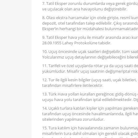
7. Tatil Eksper zorunlu durumlarda veya gerek gördü
ve uçulacak olan ana havayolunu değiştirebilir.
8. Olası ekstra harcamalar için otele girişte, resmî k
depozit, otel tarafından talep edilebilir. Çıkış sırasınd
Eksper’in herhangi bir müdahalesi bulunmamaktadır
9. Tatil Eksper hava yolu ile misafir arasında aracı ku
28.09.1955 Lahey Protokolüne tabidir.
10. Uçuş öncesinde uçak saatleri değişebilir, tüm saa
Yolcularımız uçuş detaylarının değişebileceğini bilere
11. Tarifeli ve özel uçuşlarda rötar ya da uçuş saati değ
yükümlüdür. Misafir uçuş saatinin değişme/iptal riskin
12. Tur ile ilgili kesin bilgiler (uçuş saati, uçak biletl
tarafından misafirlere iletilecektir.
13. Türk Hava yolları kuralları gereğince; gidiş-dönüş
uçuşu hava yolu tarafından iptal edilebilmektedir. Di
14. Uçaklı turlara katılan kişiler için yapılması gereke
tarafından uçuş öncesinde havalimanlarında, ilgili ha
sitelerinden yapılması zorunludur.
15. Tura katılım için havaalanında zamanın bulunmay
misafirlerin tura dahil olmaları için gerekli olacak gid