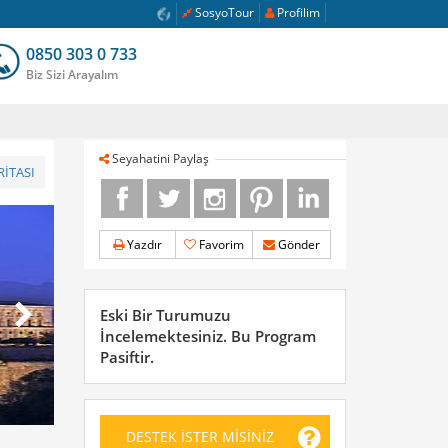
SosyoTour
Profilim
0850 303 0 733
Biz Sizi Arayalım
Seyahatini Paylaş
İTASI
Yazdır
Favorim
Gönder
Eski Bir Turumuzu
İncelemektesiniz. Bu Program
Pasiftir.
DESTEK İSTER MİSİNİZ