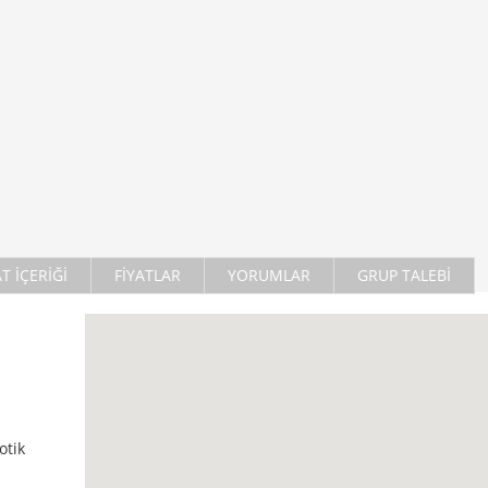
AT İÇERİĞİ
FİYATLAR
YORUMLAR
GRUP TALEBİ
otik