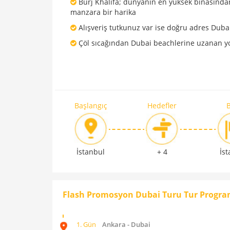
Burj Khalifa; dünyanın en yüksek binasında
manzara bir harika
Alışveriş tutkunuz var ise doğru adres Duba
Çöl sıcağından Dubai beachlerine uzanan y
Başlangıç
Hedefler
B
İstanbul
+ 4
İs
Flash Promosyon Dubai Turu Tur Progra
1. Gün
Ankara - Dubai