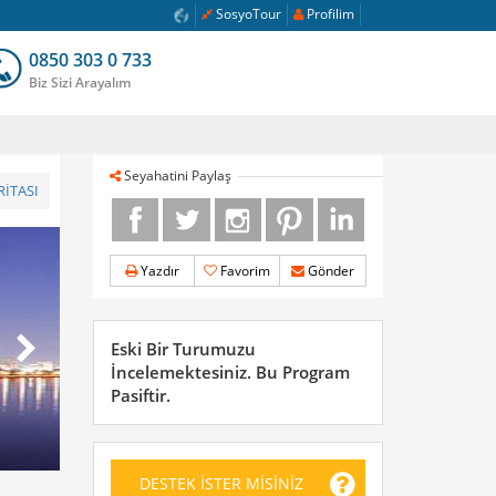
SosyoTour
Profilim
0850 303 0 733
Biz Sizi Arayalım
Seyahatini Paylaş
İTASI
Yazdır
Favorim
Gönder
Eski Bir Turumuzu
İncelemektesiniz. Bu Program
Pasiftir.
DESTEK İSTER MİSİNİZ