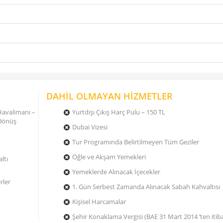
DAHİL OLMAYAN HİZMETLER
Havalimanı –
Yurtdışı Çıkış Harç Pulu – 150 TL
 Dönüş
Dubai Vizesi
Tur Programında Belirtilmeyen Tüm Geziler
Öğle ve Akşam Yemekleri
ltı
Yemeklerde Alınacak İçecekler
rler
1. Gün Serbest Zamanda Alınacak Sabah Kahvaltısı
Kişisel Harcamalar
Şehir Konaklama Vergisi (BAE 31 Mart 2014 ‘ten itib