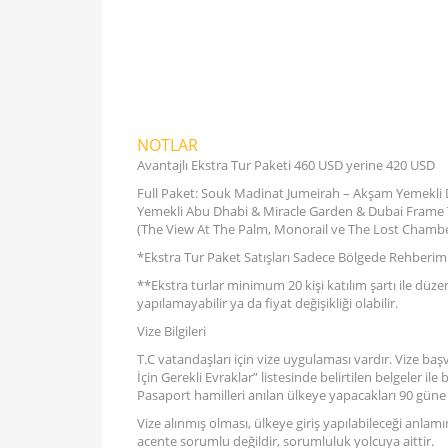
NOTLAR
Avantajlı Ekstra Tur Paketi 460 USD yerine 420 USD
Full Paket: Souk Madinat Jumeirah – Akşam Yemekli Dh
Yemekli Abu Dhabi & Miracle Garden & Dubai Frame T
(The View At The Palm, Monorail ve The Lost Chamber
*Ekstra Tur Paket Satışları Sadece Bölgede Rehberimi
**Ekstra turlar minimum 20 kişi katılım şartı ile düz
yapılamayabilir ya da fiyat değişikliği olabilir.
Vize Bilgileri
T.C vatandaşları için vize uygulaması vardır. Vize baş
İçin Gerekli Evraklar” listesinde belirtilen belgeler i
Pasaport hamilleri anılan ülkeye yapacakları 90 güne
Vize alınmış olması, ülkeye giriş yapılabileceği anla
acente sorumlu değildir, sorumluluk yolcuya aittir.