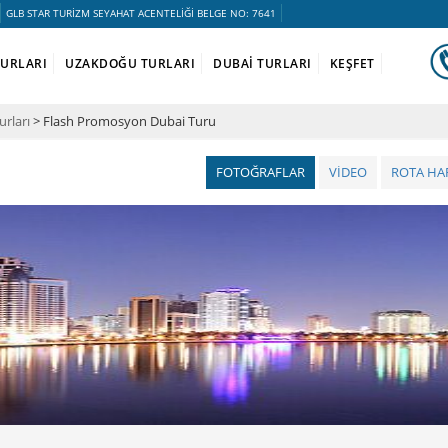
GLB STAR TURİZM SEYAHAT ACENTELİĞİ BELGE NO: 7641
TURLARI
UZAKDOĞU TURLARI
DUBAİ TURLARI
KEŞFET
urları
> Flash Promosyon Dubai Turu
FOTOĞRAFLAR
VİDEO
ROTA HAR