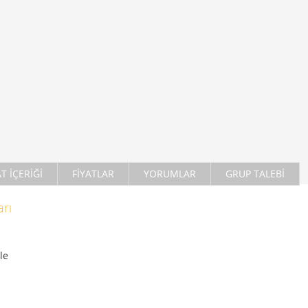
AT İÇERİĞİ
FİYATLAR
YORUMLAR
GRUP TALEBİ
rı
le