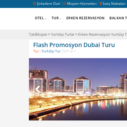
Şirketlere Özel
Müşteri Hizmetleri
Satış Noktaları
OTEL
TUR
ERKEN REZERVASYON
BALKAN 
TatilEksper
>
Yurtdışı Turlar
>
Erken Rezervasyon Yurtdışı T
Flash Promosyon Dubai Turu
Tur :
Yurtdışı Tur
COT-311