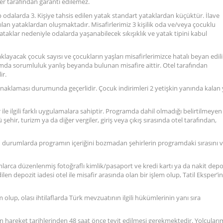
sper tarafından garanti edilemez.
ip odalarda 3. Kişiye tahsis edilen yatak standart yataklardan küçüktür. İlave
an yataklardan oluşmaktadır. Misafirlerimiz 3 kişilik oda ve/veya çocuklu
aklar nedeniyle odalarda yaşanabilecek sıkışıklık ve yatak tipini kabul
aklayacak çocuk sayısı ve çocukların yaşları misafirlerimizce hatalı beyan edili
durumda sorumluluk yanlış beyanda bulunan misafire aittir. Otel tarafından
ir.
onaklaması durumunda geçerlidir. Çocuk indirimleri 2 yetişkin yanında kalan
 ile ilgili farklı uygulamalara sahiptir. Programda dahil olmadığı belirtilmeyen
hir, turizm ya da diğer vergiler, giriş veya çıkış sırasında otel tarafından,
 durumlarda programın içeriğini bozmadan şehirlerin programdaki sırasını 
mlarca düzenlenmiş fotoğraflı kimlik/pasaport ve kredi kartı ya da nakit depo
dilen depozit iadesi otel ile misafir arasında olan bir işlem olup, Tatil Eksper’in
 olup, olası ihtilaflarda Türk mevzuatının ilgili hükümlerinin yanı sıra
in hareket tarihlerinden 48 saat önce teyit edilmesi gerekmektedir. Yolcuları