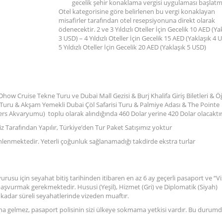
gecelik şehir konaklama vergisi uygulaması başlatmı
Otel kategorisine göre belirlenen bu vergi konaklayan
misafirler tarafından otel resepsiyonuna direkt olarak
ödenecektir. 2 ve 3 Yıldızlı Oteller İçin Gecelik 10 AED (Ya
3 USD) – 4 Yıldızlı Oteller İçin Gecelik 15 AED (Yaklaşık 4 
5 Yıldızlı Oteller İçin Gecelik 20 AED (Yaklaşık 5 USD)
ow Cruise Tekne Turu ve Dubai Mall Gezisi & Burj Khalifa Giriş Biletleri & Ö
uru & Akşam Yemekli Dubai Çöl Safarisi Turu & Palmiye Adası & The Pointe
s Akvaryumu) toplu olarak alındığında 460 Dolar yerine 420 Dolar olacaktır
z Tarafından Yapılır, Türkiye’den Tur Paket Satışımız yoktur
enlenmektedir. Yeterli çoğunluk sağlanamadığı takdirde ekstra turlar
vurusu için seyahat bitiş tarihinden itibaren en az 6 ay geçerli pasaport ve “V
le başvurmak gerekmektedir. Hususi (Yeşil), Hizmet (Gri) ve Diplomatik (Siyah)
 kadar süreli seyahatlerinde vizeden muaftır.
mına gelmez, pasaport polisinin sizi ülkeye sokmama yetkisi vardır. Bu durum