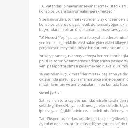
T.C. vatandaşı olmayanlar seyahat etmek istedikleri ülke
konsolosluklara başvurmaları gerekmektedir
Vize başvuruları, tur hareketinden 3 ay öncesinden iti
konsolosluklarda oluşabilecek dönemsel yoğunluklar
başvurularının bir an önce tamamlanması tavsiye ol
T.C.Hususi (Yeşil) pasaportu ile seyahat edecek misafir
yenilemeleri gereklidir. Aksi halde gidecekleri ülkey
gerçekleştirilmeyebilir. Böyle bir durumda sorumluluk
Yırtık, yıpranmış, ıslanmış ve/veya benzeri tahribat(
polisi ile sorun yaşanmaması adına; anılan pasaportlar
yeni pasaportta olması gerekmektedir. Aksi durumda
18 yaşından küçük misafirlerimiz tek başlarına ya da
çıkışlarında görevli polis memurunca anne-babanın or
misafirlerimizin ve anne-babalarının bu konuda hassa
Genel Şartlar
Satın alınan tura kayıt esnasında; misafir tarafında
şekilde girilmesi/beyan edilmesi gerekmektedir. Uçak b
iptal veya değişikliklerinin ceza bedeli misafirlere yansı
Tatil Eksper tarafından, oda ile ilgili talepler (yüksek k
Ayırtılan odaların, otelin müsaitliğine göre misafirin