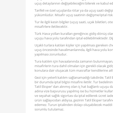
uçuş detaylarının değişebileceğini bilerek ve kabul ed
Tarifeli ve özel uçuşlarda rötar ya da uçuş saati değişik
yükümlüdür. Misafir uçuş saatinin değişme/iptal riskin
Tur ile ilgili kesin bilgiler (uçuş saati, uçak biletleri,
misafirlere iletilecektir.
Türk Hava yolları kuralları gereğince; gidiş-dönüş ola
uçuşu hava yolu tarafından iptal edilebilmektedir. Di
Uçaklı turlara katılan kişiler için yapılması gereken ch
uçuş öncesinde havalimanlarında, ilgili hava yolu kon
yapılması zorunludur.
Tura katılım için havaalanında zamanın bulunmayan, 
misafirlerin tura dahil olmaları için gerekli olacak gid
konulara dair oluşacak tüm masraflar kendilerine aitt
Gezi için yeterli katılım sağlanamadığı takdirde; Tati
bir durumda iptal bilgisi misafire iletilir. Tur bedelin
Tatil Eksper’ dan alınmış olan iç hat bağlantı uçuşu da 
adına vize başvurusu yapılmış ise bu hizmetler kulla
ve seyahat sağlık sigortası da iptal edilerek ücret iade
ürün sağlayıcıdan aldıysa, gezinin Tatil Eksper taraf
edemez. Turun iptalinden dolayı oluşabilecek maddi v
sorumlu tutulamaz.