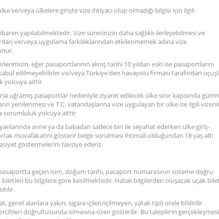
 ve/veya ülkelere girişte vize ihtiyacı olup olmadığı bilgisi için ilgili
baren yapılabilmektedir. Vize sürecinizin daha sağlıklı ilerleyebilmesi ve
dan ve/veya uygulama farklılıklarından etkilenmemek adına vize
unur.
lerimizin, eğer pasaportlarının alınış tarihi 10 yıldan eski ise pasaportlarını
e kabul edilmeyebilirler ve/veya Türkiye'den havayolu firması tarafından uçuşl
 yolcuya aittir
lar)a uğramış pasaportlar nedeniyle ziyaret edilecek ülke sınır kapısında güm
ın yenilenmesi ve T.C. vatandaşlarına vize uygulayan bir ülke ise ilgili vizeni
 sorumluluk yolcuya aittir
 yanlarında anne ya da babadan sadece biri ile seyahat ederken ülke giriş-
tak muvafakatini gösterir belge sorulması ihtimali olduğundan 18 yaş altı
siyet göstermelerini tavsiye ederiz.
n pasaportta geçen isim, doğum tarihi, pasaport numarasının sisteme doğru
iletleri bu bilgilere göre kesilmektedir. Hatalı bilgilerden oluşacak uçak bilet
tılır.
at, genel alanlara yakın, sigara içilen/içilmeyen, yatak tipi) otele bildirilir.
 tercihleri doğrultusunda olmasına özen gösterilir. Bu taleplerin gerçekleşmesi