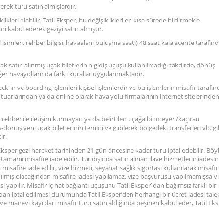
erek turu satın almışlardır.
likleri olabilir. Tatil Eksper, bu değişiklikleri en kısa sürede bildirmekle
i kabul ederek geziyi satın almıştır.
 otel isimleri, rehber bilgisi, havaalanı buluşma saati) 48 saat kala acente tarafın
rak satın alınmış uçak biletlerinin gidiş uçuşu kullanılmadığı takdirde, dönüş
ğer havayollarında farklı kurallar uygulanmaktadır.
eck-in ve boarding işlemleri kişisel işlemlerdir ve bu işlemlerin misafir tarafı
tuarlarından ya da online olarak hava yolu firmalarının internet sitelerinden
rehber ile iletişim kurmayan ya da belirtilen uçağa binmeyen/kaçıran
iş-dönüş yeni uçak biletlerinin temini ve gidilecek bölgedeki transferleri vb. gi
ir.
l Eksper gezi hareket tarihinden 21 gün öncesine kadar turu iptal edebilir. Böy
in tamamı misafire iade edilir. Tur dışında satın alınan ilave hizmetlerin iadesi
misafire iade edilir, vize hizmeti, seyahat sağlık sigortası kullanılarak misafir
nılmış olacağından misafire iadesi yapılamaz, vize başvurusu yapılmamışsa v
si yapılır. Misafir iç hat bağlantı uçuşunu Tatil Eksper’ dan bağımsız farklı bir
ından iptal edilmesi durumunda Tatil Eksper’den herhangi bir ücret iadesi tale
e manevi kayıpları misafir turu satın aldığında peşinen kabul eder, Tatil Ek