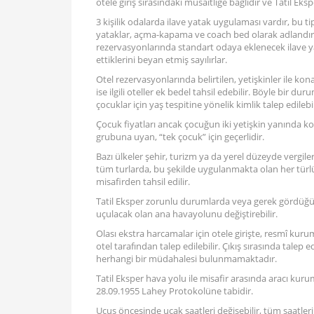
otele giriş sırasındaki müsaitliğe bağlıdır ve Tatil Ek
3 kişilik odalarda ilave yatak uygulaması vardır, bu t
yataklar, açma-kapama ve coach bed olarak adlandırıl
rezervasyonlarında standart odaya eklenecek ilave yat
ettiklerini beyan etmiş sayılırlar.
Otel rezervasyonlarında belirtilen, yetişkinler ile kon
ise ilgili oteller ek bedel tahsil edebilir. Böyle bir 
çocuklar için yaş tespitine yönelik kimlik talep edilebil
Çocuk fiyatları ancak çocuğun iki yetişkin yanında k
grubuna uyan, “tek çocuk” için geçerlidir.
Bazı ülkeler şehir, turizm ya da yerel düzeyde vergiler
tüm turlarda, bu şekilde uygulanmakta olan her türlü şe
misafirden tahsil edilir.
Tatil Eksper zorunlu durumlarda veya gerek gördüğü
uçulacak olan ana havayolunu değiştirebilir.
Olası ekstra harcamalar için otele girişte, resmî kuru
otel tarafından talep edilebilir. Çıkış sırasında talep e
herhangi bir müdahalesi bulunmamaktadır.
Tatil Eksper hava yolu ile misafir arasında aracı kurum
28.09.1955 Lahey Protokolüne tabidir.
Uçuş öncesinde uçak saatleri değişebilir, tüm saatler