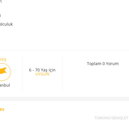
n
i
olculuk
itiş
Toplam 0 Yorum
6 - 70 Yaş için
UYGUN
tanbul
mı
TÜMÜNÜ GENİŞLET