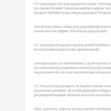
T.C vatandaşları için vize uygulaması vardır. Vize baş
İçin Gerekli Evraklar” listesinde belirtilen belgeler i
Pasaport hamilleri anılan ülkeye yapacakları 90 güne
Vize alınmış olması, ülkeye giriş yapılabileceği anla
acente sorumlu değildir, sorumluluk yolcuya aittir.
T.C. vatandaşı olmayanlar seyahat etmek istedikleri ülke
konsolosluklara başvurmaları gerekmektedir.
Vize başvuruları, tur hareketinden 3 ay öncesinden iti
konsolosluklarda oluşabilecek dönemsel yoğunluklar
başvurularının bir an önce tamamlanması tavsiye ol
T.C. Hususi (Yeşil) pasaportu ile seyahat edecek misafir
yenilemeleri gereklidir. Aksi halde gidecekleri ülkey
gerçekleştirilmeyebilir. Böyle bir durumda sorumluluk
Yırtık, yıpranmış, ıslanmış ve/veya benzeri tahribat(