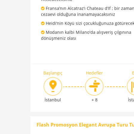
Fransa’nın Alcatraz‘ı Chateau d’If ; bir zama
cezaevi olduğuna inanamayacaksınız
Heidi‘nin Köyü sizi çocukluğunuza götürece
Modanın kalbi Milano'da alışveriş çılgınına
dönüşmeniz olası
Başlangıç
Hedefler
B
İstanbul
+ 8
İs
Flash Promosyon Elegant Avrupa Turu T