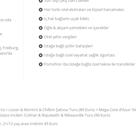
Yurt dışı çıkış harcı bedeli
Her türlü otel ekstraları ve kişisel harcamalar,
İç hat bağlantı uçak bileti,
ece oda
Öğle & akşam yemekleri ve içecekler
ve
Otel şehir vergileri
İsteğe bağlı şoför bahşişleri
, Freiburg,
gano’da
İsteğe bağlı özel seyahat sağlık sigortası
Portofino ‘da (isteğe bağlı) özel tekne ile transferler
ro) + Lozan & Montrö & Chillon Şatosu Turu (80 Euro) + Mega Cote d’Azur: N
sace İncileri: Colmar & Riquewihr & Ribeauville Turu (90 Euro)
z, 2+/12 yaş arası İndirim 45 Euro