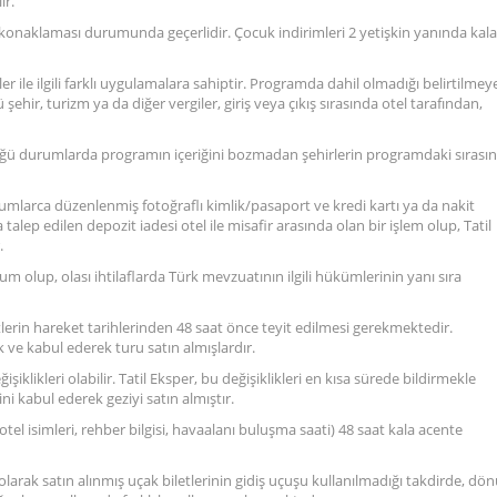
ir.
a konaklaması durumunda geçerlidir. Çocuk indirimleri 2 yetişkin yanında kal
ler ile ilgili farklı uygulamalara sahiptir. Programda dahil olmadığı belirtilmey
hir, turizm ya da diğer vergiler, giriş veya çıkış sırasında otel tarafından,
ğü durumlarda programın içeriğini bozmadan şehirlerin programdaki sırasın
urumlarca düzenlenmiş fotoğraflı kimlik/pasaport ve kredi kartı ya da nakit
a talep edilen depozit iadesi otel ile misafir arasında olan bir işlem olup, Tatil
.
rum olup, olası ihtilaflarda Türk mevzuatının ilgili hükümlerinin yanı sıra
tlerin hareket tarihlerinden 48 saat önce teyit edilmesi gerekmektedir.
k ve kabul ederek turu satın almışlardır.
işiklikleri olabilir. Tatil Eksper, bu değişiklikleri en kısa sürede bildirmekle
i kabul ederek geziyi satın almıştır.
eri, otel isimleri, rehber bilgisi, havaalanı buluşma saati) 48 saat kala acente
 olarak satın alınmış uçak biletlerinin gidiş uçuşu kullanılmadığı takdirde, dö