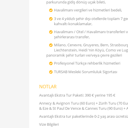
parkurunda gidiş dönüş uçak bileti,
Havalimanı vergileri ve hizmetleri bedeli,
3 ve 4 yıldızlı şehir dışı otellerde toplam 7 g
kahvaltı konaklamalar,
Havalimanı / Otel / Havalimanı transferleri 
şehirlerarası transfer,
Milano, Cenevre, Gruyeres, Bern, Strasbourg
Liechtenstein, Heidi ‘nin Köyü, Como ve Lu
panoramik şehir turları ve/veya çevre gezileri
Profesyonel Türkçe rehberlik hizmetleri
TURSAB Mesleki Sorumluluk Sigortası
NOTLAR
Avantajlı Ekstra Tur Paketi: 390 € yerine 195 €
Annecy & Avignon Turu (60 Euro) + Zürih Turu (70 Eu
& Eze & St Paul De Vence & Cannes Turu (90 Euro) + Al
Avantajlı Ekstra tur paketlerinde 0-2 yaş arası ücretsi
Vize Bilgileri