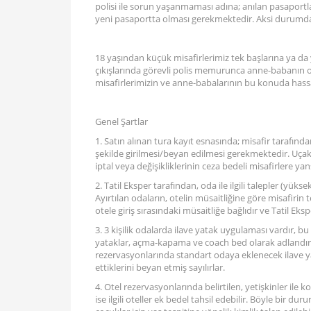
polisi ile sorun yaşanmaması adına; anılan pasaportlar
yeni pasaportta olması gerekmektedir. Aksi durumda 
18 yaşından küçük misafirlerimiz tek başlarına ya da
çıkışlarında görevli polis memurunca anne-babanın or
misafirlerimizin ve anne-babalarının bu konuda hassa
Genel Şartlar
1. Satın alınan tura kayıt esnasında; misafir tarafı
şekilde girilmesi/beyan edilmesi gerekmektedir. Uçak b
iptal veya değişikliklerinin ceza bedeli misafirlere yansı
2. Tatil Eksper tarafından, oda ile ilgili talepler (yüksek
Ayırtılan odaların, otelin müsaitliğine göre misafirin
otele giriş sırasındaki müsaitliğe bağlıdır ve Tatil Ek
3. 3 kişilik odalarda ilave yatak uygulaması vardır, b
yataklar, açma-kapama ve coach bed olarak adlandırıl
rezervasyonlarında standart odaya eklenecek ilave yat
ettiklerini beyan etmiş sayılırlar.
4. Otel rezervasyonlarında belirtilen, yetişkinler ile 
ise ilgili oteller ek bedel tahsil edebilir. Böyle bir 