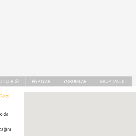
AT İÇERİĞİ
FİYATLAR
YORUMLAR
GRUP TALEBİ
Gezi
o'da
cağını