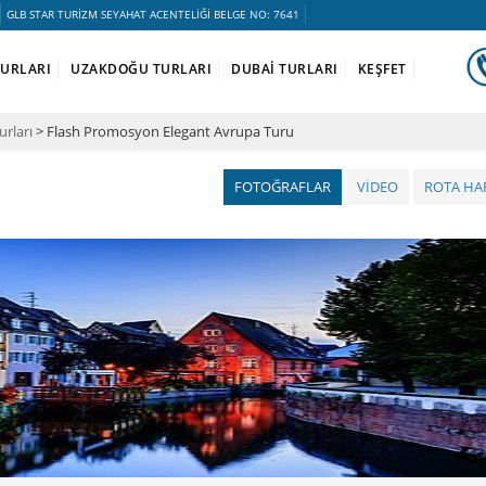
GLB STAR TURİZM SEYAHAT ACENTELİĞİ BELGE NO: 7641
TURLARI
UZAKDOĞU TURLARI
DUBAİ TURLARI
KEŞFET
urları
> Flash Promosyon Elegant Avrupa Turu
FOTOĞRAFLAR
VİDEO
ROTA HAR