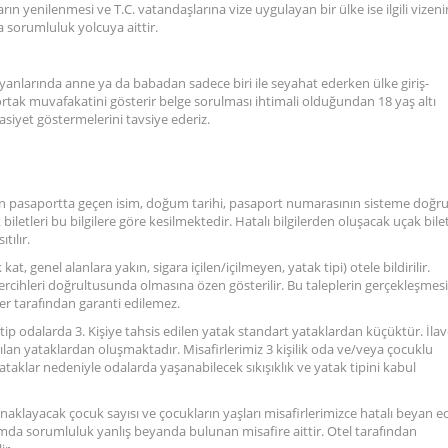
ın yenilenmesi ve T.C. vatandaşlarına vize uygulayan bir ülke ise ilgili vizeni
sorumluluk yolcuya aittir.
 yanlarında anne ya da babadan sadece biri ile seyahat ederken ülke giriş-
tak muvafakatini gösterir belge sorulması ihtimali olduğundan 18 yaş altı
siyet göstermelerini tavsiye ederiz.
ndan pasaportta geçen isim, doğum tarihi, pasaport numarasının sisteme doğr
iletleri bu bilgilere göre kesilmektedir. Hatalı bilgilerden oluşacak uçak bilet
tılır.
 kat, genel alanlara yakın, sigara içilen/içilmeyen, yatak tipi) otele bildirilir.
 tercihleri doğrultusunda olmasına özen gösterilir. Bu taleplerin gerçekleşmesi
sper tarafından garanti edilemez.
u tip odalarda 3. Kişiye tahsis edilen yatak standart yataklardan küçüktür. İla
an yataklardan oluşmaktadır. Misafirlerimiz 3 kişilik oda ve/veya çocuklu
aklar nedeniyle odalarda yaşanabilecek sıkışıklık ve yatak tipini kabul
konaklayacak çocuk sayısı ve çocukların yaşları misafirlerimizce hatalı beyan ed
durumda sorumluluk yanlış beyanda bulunan misafire aittir. Otel tarafından