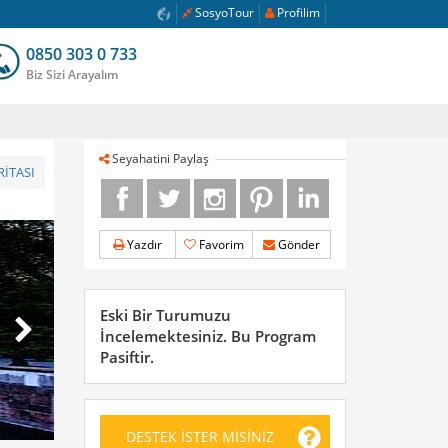
SosyoTour
Profilim
0850 303 0 733
Biz Sizi Arayalım
Seyahatini Paylaş
İTASI
Yazdır
Favorim
Gönder
Eski Bir Turumuzu
İncelemektesiniz. Bu Program
Pasiftir.
DESTEK İSTER MİSİNİZ