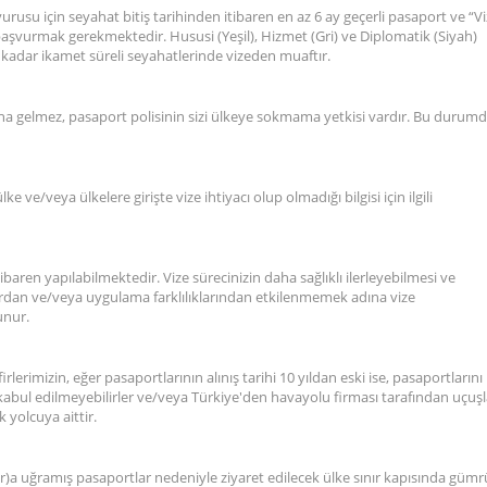
vurusu için seyahat bitiş tarihinden itibaren en az 6 ay geçerli pasaport ve “V
le başvurmak gerekmektedir. Hususi (Yeşil), Hizmet (Gri) ve Diplomatik (Siyah)
 kadar ikamet süreli seyahatlerinde vizeden muaftır.
mına gelmez, pasaport polisinin sizi ülkeye sokmama yetkisi vardır. Bu durum
 ve/veya ülkelere girişte vize ihtiyacı olup olmadığı bilgisi için ilgili
baren yapılabilmektedir. Vize sürecinizin daha sağlıklı ilerleyebilmesi ve
dan ve/veya uygulama farklılıklarından etkilenmemek adına vize
unur.
lerimizin, eğer pasaportlarının alınış tarihi 10 yıldan eski ise, pasaportlarını
e kabul edilmeyebilirler ve/veya Türkiye'den havayolu firması tarafından uçuşl
 yolcuya aittir.
lar)a uğramış pasaportlar nedeniyle ziyaret edilecek ülke sınır kapısında güm