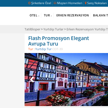
Şirketlere Özel
Müşteri Hizmetleri
Satış Noktaları
OTEL
TUR
ERKEN REZERVASYON
BALKAN 
TatilEksper
>
Yurtdışı Turlar
>
Erken Rezervasyon Yurtdışı T
Flash Promosyon Elegant
Avrupa Turu
Tur :
Yurtdışı Tur
COT-39