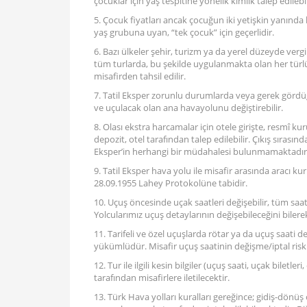
çocuklar için yaş tespitine yönelik kimlik talep edilebil
5. Çocuk fiyatları ancak çocuğun iki yetişkin yanınd
yaş grubuna uyan, “tek çocuk” için geçerlidir.
6. Bazı ülkeler şehir, turizm ya da yerel düzeyde vergi
tüm turlarda, bu şekilde uygulanmakta olan her türlü şe
misafirden tahsil edilir.
7. Tatil Eksper zorunlu durumlarda veya gerek gördü
ve uçulacak olan ana havayolunu değiştirebilir.
8. Olası ekstra harcamalar için otele girişte, resmî k
depozit, otel tarafından talep edilebilir. Çıkış sırasınd
Eksper’in herhangi bir müdahalesi bulunmamaktadır
9. Tatil Eksper hava yolu ile misafir arasında aracı ku
28.09.1955 Lahey Protokolüne tabidir.
10. Uçuş öncesinde uçak saatleri değişebilir, tüm saa
Yolcularımız uçuş detaylarının değişebileceğini bilere
11. Tarifeli ve özel uçuşlarda rötar ya da uçuş saati değ
yükümlüdür. Misafir uçuş saatinin değişme/iptal riskin
12. Tur ile ilgili kesin bilgiler (uçuş saati, uçak biletl
tarafından misafirlere iletilecektir.
13. Türk Hava yolları kuralları gereğince; gidiş-dönüş