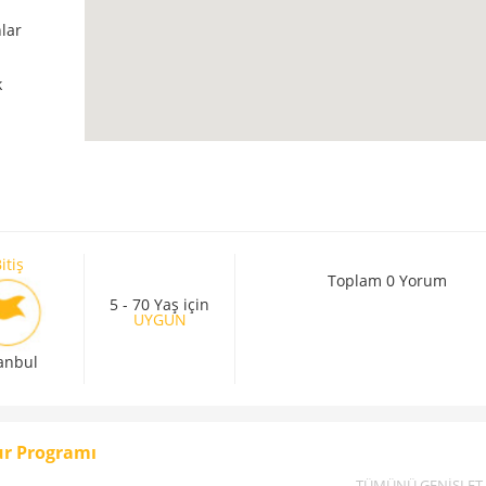
nlar
k
itiş
Toplam 0 Yorum
5 - 70 Yaş için
UYGUN
tanbul
ur Programı
TÜMÜNÜ GENİŞLET