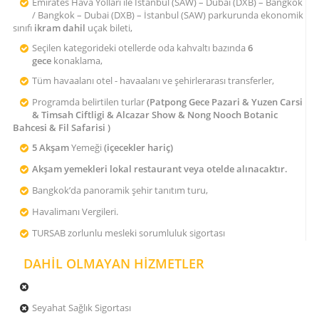
Emirates Hava Yolları ile İstanbul (SAW) – Dubai (DXB) – Bangkok
/ Bangkok – Dubai (DXB) – İstanbul (SAW) parkurunda ekonomik
sınıfı
ikram dahil
uçak bileti,
Seçilen kategorideki otellerde oda kahvaltı bazında
6
gece
konaklama,
Tüm havaalanı otel - havaalanı ve şehirlerarası transferler,
Programda belirtilen turlar
(Patpong Gece Pazari & Yuzen Carsi
& Timsah Ciftligi & Alcazar Show & Nong Nooch Botanic
Bahcesi & Fil Safarisi )
5 Akşam
Yemeği
(içecekler hariç)
Akşam yemekleri lokal restaurant veya otelde alınacaktır.
Bangkok’da panoramik şehir tanıtım turu,
Havalimanı Vergileri.
TURSAB zorlunlu mesleki sorumluluk sigortası
DAHİL OLMAYAN HİZMETLER
Seyahat Sağlık Sigortası