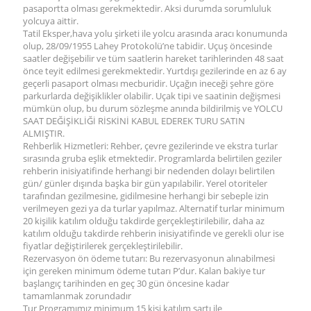
pasaportta olması gerekmektedir. Aksi durumda sorumluluk
yolcuya aittir.
Tatil Eksper,hava yolu şirketi ile yolcu arasında aracı konumunda
olup, 28/09/1955 Lahey Protokolü’ne tabidir. Uçuş öncesinde
saatler değişebilir ve tüm saatlerin hareket tarihlerinden 48 saat
önce teyit edilmesi gerekmektedir. Yurtdışı gezilerinde en az 6 ay
geçerli pasaport olması mecburidir. Uçağın ineceği şehre göre
parkurlarda değişiklikler olabilir. Uçak tipi ve saatinin değişmesi
mümkün olup, bu durum sözleşme anında bildirilmiş ve YOLCU
SAAT DEĞİŞİKLİĞİ RİSKİNİ KABUL EDEREK TURU SATIN
ALMIŞTIR.
Rehberlik Hizmetleri: Rehber, çevre gezilerinde ve ekstra turlar
sırasında gruba eşlik etmektedir. Programlarda belirtilen geziler
rehberin inisiyatifinde herhangi bir nedenden dolayı belirtilen
gün/ günler dışında başka bir gün yapılabilir. Yerel otoriteler
tarafından gezilmesine, gidilmesine herhangi bir sebeple izin
verilmeyen gezi ya da turlar yapılmaz. Alternatif turlar minimum
20 kişilik katılım olduğu takdirde gerçekleştirilebilir, daha az
katılım olduğu takdirde rehberin inisiyatifinde ve gerekli olur ise
fiyatlar değiştirilerek gerçekleştirilebilir.
Rezervasyon ön ödeme tutarı: Bu rezervasyonun alınabilmesi
için gereken minimum ödeme tutarı P’dur. Kalan bakiye tur
başlangıç tarihinden en geç 30 gün öncesine kadar
tamamlanmak zorundadır
Tur Programımız minimum 15 kişi katılım şartı ile