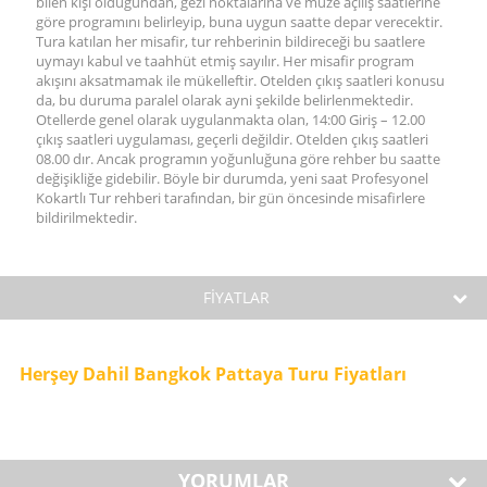
bilen kişi olduğundan, gezi noktalarına ve müze açılış saatlerine
göre programını belirleyip, buna uygun saatte depar verecektir.
Tura katılan her misafir, tur rehberinin bildireceği bu saatlere
uymayı kabul ve taahhüt etmiş sayılır. Her misafir program
akışını aksatmamak ile mükelleftir. Otelden çıkış saatleri konusu
da, bu duruma paralel olarak ayni şekilde belirlenmektedir.
Otellerde genel olarak uygulanmakta olan, 14:00 Giriş – 12.00
çıkış saatleri uygulaması, geçerli değildir. Otelden çıkış saatleri
08.00 dır. Ancak programın yoğunluğuna göre rehber bu saatte
değişikliğe gidebilir. Böyle bir durumda, yeni saat Profesyonel
Kokartlı Tur rehberi tarafından, bir gün öncesinde misafirlere
bildirilmektedir.
FİYATLAR
Herşey Dahil Bangkok Pattaya Turu Fiyatları
YORUMLAR