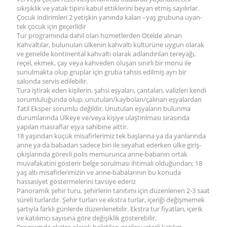
sıkışıklık ve yatak tipini kabul ettiklerini beyan etmiş sayılırlar.
Çocuk indirimleri 2 yetişkin yanında kalan –yaş grubuna uyan-
tek çocuk için geçerlidir
Tur programında dahil olan hizmetlerden Otelde alınan
Kahvaltılar, bulunulan ülkenin kahvaltı kültürüne uygun olarak
ve genelde kontinental kahvaltı olarak adlandırılan tereyağı,
reçel, ekmek, çay veya kahveden oluşan sınırlı bir mönü ile
sunulmakta olup gruplar için gruba tahsis edilmiş ayrı bir
salonda servis edilebilir.
Tura iştirak eden kişilerin, şahsi eşyaları, çantaları, valizleri kendi
sorumluluğunda olup, unutulan/kaybolan/çalınan eşyalardan
Tatil Eksper sorumlu değildir. Unutulan eşyaların bulunma
durumlarında Ülkeye ve/veya kişiye ulaştırılması sırasında
yapılan masraflar eşya sahibine aittir.
18 yaşından küçük misafirlerimiz tek başlarına ya da yanlarında
anne ya da babadan sadece biri ile seyahat ederken ülke giriş-
çıkışlarında görevli polis memurunca anne-babanın ortak
muvafakatini gösterir belge sorulması ihtimali olduğundan; 18
yaş altı misafirlerimizin ve anne-babalarının bu konuda
hassasiyet göstermelerini tavsiye ederiz
Panoramik şehir turu, şehirlerin tanıtımı için düzenlenen 2-3 saat
süreli turlardır. Şehir turları ve ekstra turlar, içeriği değişmemek
şartıyla farklı günlerde düzenlenebilir. Ekstra tur fiyatları, içerik
ve katılımcı sayısına göre değişiklik gösterebilir.