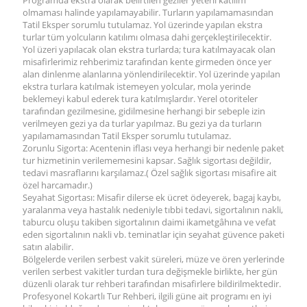
Programda ekstra olarak belirtilen geziler yeterli katılım
olmaması halinde yapılamayabilir. Turların yapılamamasından
Tatil Eksper sorumlu tutulamaz. Yol üzerinde yapılan ekstra
turlar tüm yolcuların katılımı olmasa dahi gerçekleştirilecektir.
Yol üzeri yapılacak olan ekstra turlarda; tura katılmayacak olan
misafirlerimiz rehberimiz tarafından kente girmeden önce yer
alan dinlenme alanlarına yönlendirilecektir. Yol üzerinde yapılan
ekstra turlara katılmak istemeyen yolcular, mola yerinde
beklemeyi kabul ederek tura katılmışlardır. Yerel otoriteler
tarafından gezilmesine, gidilmesine herhangi bir sebeple izin
verilmeyen gezi ya da turlar yapılmaz. Bu gezi ya da turların
yapılamamasından Tatil Eksper sorumlu tutulamaz.
Zorunlu Sigorta: Acentenin iflası veya herhangi bir nedenle paket
tur hizmetinin verilememesini kapsar. Sağlık sigortası değildir,
tedavi masraflarını karşılamaz.( Özel sağlık sigortası misafire ait
özel harcamadır.)
Seyahat Sigortası: Misafir dilerse ek ücret ödeyerek, bagaj kaybı,
yaralanma veya hastalık nedeniyle tıbbi tedavi, sigortalının nakli,
taburcu oluşu takiben sigortalının daimi ikametgâhına ve vefat
eden sigortalının nakli vb. teminatlar için seyahat güvence paketi
satın alabilir.
Bölgelerde verilen serbest vakit süreleri, müze ve ören yerlerinde
verilen serbest vakitler turdan tura değişmekle birlikte, her gün
düzenli olarak tur rehberi tarafından misafirlere bildirilmektedir.
Profesyonel Kokartlı Tur Rehberi, ilgili güne ait programı en iyi