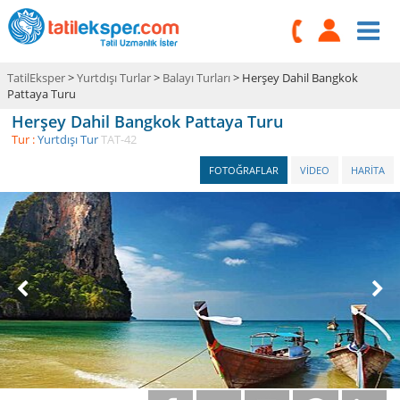
TatilEksper
>
Yurtdışı Turlar
>
Balayı Turları
> Herşey Dahil Bangkok
Pattaya Turu
Herşey Dahil Bangkok Pattaya Turu
Tur :
Yurtdışı Tur
TAT-42
FOTOĞRAFLAR
VİDEO
HARİTA