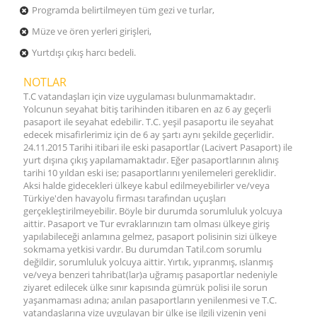
Programda belirtilmeyen tüm gezi ve turlar,
Müze ve ören yerleri girişleri,
Yurtdışı çıkış harcı bedeli.
NOTLAR
T.C vatandaşları için vize uygulaması bulunmamaktadır.
Yolcunun seyahat bitiş tarihinden itibaren en az 6 ay geçerli
pasaport ile seyahat edebilir. T.C. yeşil pasaportu ile seyahat
edecek misafirlerimiz için de 6 ay şartı aynı şekilde geçerlidir.
24.11.2015 Tarihi itibari ile eski pasaportlar (Lacivert Pasaport) ile
yurt dışına çıkış yapılamamaktadır. Eğer pasaportlarının alınış
tarihi 10 yıldan eski ise; pasaportlarını yenilemeleri gereklidir.
Aksi halde gidecekleri ülkeye kabul edilmeyebilirler ve/veya
Türkiye'den havayolu firması tarafından uçuşları
gerçekleştirilmeyebilir. Böyle bir durumda sorumluluk yolcuya
aittir. Pasaport ve Tur evraklarınızın tam olması ülkeye giriş
yapılabileceği anlamına gelmez, pasaport polisinin sizi ülkeye
sokmama yetkisi vardır. Bu durumdan Tatil.com sorumlu
değildir, sorumluluk yolcuya aittir. Yırtık, yıpranmış, ıslanmış
ve/veya benzeri tahribat(lar)a uğramış pasaportlar nedeniyle
ziyaret edilecek ülke sınır kapısında gümrük polisi ile sorun
yaşanmaması adına; anılan pasaportların yenilenmesi ve T.C.
vatandaşlarına vize uygulayan bir ülke ise ilgili vizenin yeni