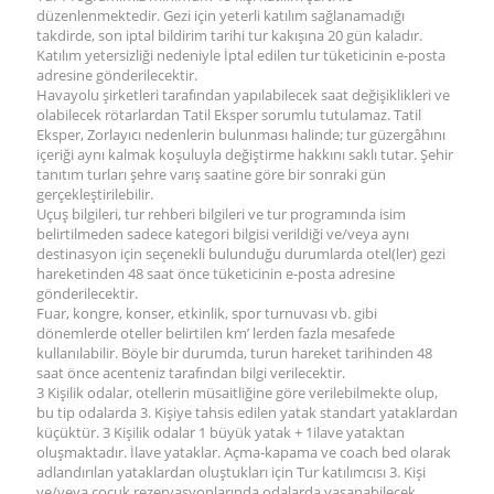
düzenlenmektedir. Gezi için yeterli katılım sağlanamadığı
takdirde, son iptal bildirim tarihi tur kakışına 20 gün kaladır.
Katılım yetersizliği nedeniyle İptal edilen tur tüketicinin e-posta
adresine gönderilecektir.
Havayolu şirketleri tarafından yapılabilecek saat değişiklikleri ve
olabilecek rötarlardan Tatil Eksper sorumlu tutulamaz. Tatil
Eksper, Zorlayıcı nedenlerin bulunması halinde; tur güzergâhını
içeriği aynı kalmak koşuluyla değiştirme hakkını saklı tutar. Şehir
tanıtım turları şehre varış saatine göre bir sonraki gün
gerçekleştirilebilir.
Uçuş bilgileri, tur rehberi bilgileri ve tur programında isim
belirtilmeden sadece kategori bilgisi verildiği ve/veya aynı
destinasyon için seçenekli bulunduğu durumlarda otel(ler) gezi
hareketinden 48 saat önce tüketicinin e-posta adresine
gönderilecektir.
Fuar, kongre, konser, etkinlik, spor turnuvası vb. gibi
dönemlerde oteller belirtilen km’ lerden fazla mesafede
kullanılabilir. Böyle bir durumda, turun hareket tarihinden 48
saat önce acenteniz tarafından bilgi verilecektir.
3 Kişilik odalar, otellerin müsaitliğine göre verilebilmekte olup,
bu tip odalarda 3. Kişiye tahsis edilen yatak standart yataklardan
küçüktür. 3 Kişilik odalar 1 büyük yatak + 1ilave yataktan
oluşmaktadır. İlave yataklar. Açma-kapama ve coach bed olarak
adlandırılan yataklardan oluştukları için Tur katılımcısı 3. Kişi
ve/veya çocuk rezervasyonlarında odalarda yaşanabilecek