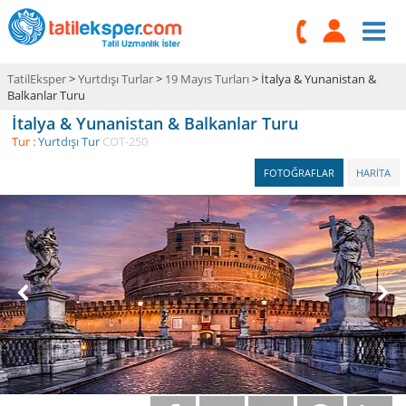
TatilEksper
>
Yurtdışı Turlar
>
19 Mayıs Turları
> İtalya & Yunanistan &
Balkanlar Turu
İtalya & Yunanistan & Balkanlar Turu
Tur :
Yurtdışı Tur
COT-250
FOTOĞRAFLAR
HARİTA