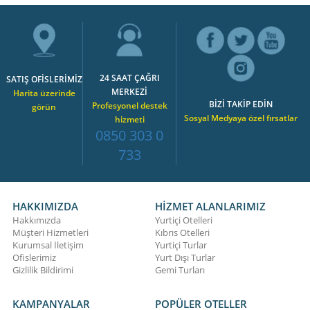
24 SAAT ÇAĞRI
SATIŞ OFİSLERİMİZ
MERKEZİ
Harita üzerinde
BİZİ TAKİP EDİN
Profesyonel destek
görün
Sosyal Medyaya özel fırsatlar
hizmeti
0850 303 0
733
HAKKIMIZDA
HİZMET ALANLARIMIZ
Hakkımızda
Yurtiçi Otelleri
Müşteri Hizmetleri
Kıbrıs Otelleri
Kurumsal İletişim
Yurtiçi Turlar
Ofislerimiz
Yurt Dışı Turlar
Gizlilik Bildirimi
Gemi Turları
KAMPANYALAR
POPÜLER OTELLER