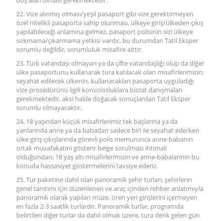
boş alan olması gerekmektedir.
22. Vize alınmış olması/yeşil pasaport gibi vize gerektirmeyen
özel nitelikli pasaporta sahip olunması, ülkeye giriş/ülkeden çıkış
yapılabileceği anlamına gelmez, pasaport polisinin sizi ülkeye
sokmama/çıkarmama yetkisi vardır, bu durumdan Tatil Eksper
sorumlu değildir, sorumluluk misafire aittir.
23. Türk vatandaşı olmayan ya da çifte vatandaşlığı olup da diğer
ülke pasaportunu kullanarak tura katılacak olan misafirlerimizin;
seyahat edilecek ülkenin, kullanacakları pasaporta uyguladığı
vize prosedürünü ilgili konsolosluklara bizzat danışmaları
gerekmektedir, aksi halde doğacak sonuçlardan Tatil Eksper
sorumlu olmayacaktır.
24. 18 yaşından küçük misafirlerimiz tek başlarına ya da
yanlarında anne ya da babadan sadece biri ile seyahat ederken
ülke giriş-çıkışlarında görevli polis memurunca anne-babanın
ortak muvafakatini gösterir belge sorulması ihtimali
olduğundan; 18 yaş altı misafirlerimizin ve anne-babalarının bu
konuda hassasiyet göstermelerini tavsiye ederiz.
25. Tur paketine dahil olan panoramik şehir turları, şehirlerin
genel tanıtımı için düzenlenen ve araç içinden rehber anlatımıyla
panoramik olarak yapılan müze, ören yeri girişlerini içermeyen
en fazla 2-3 saatlik turlardır. Panoramik turlar, programda
belirtilen diğer turlar da dahil olmak üzere, tura denk gelen gün