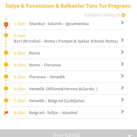
İtalya & Yunanistan & Balkanlar Turu Tur Programı
TÜMÜNÜ GENİŞLET
1. Gün
İstanbul - Selanik – Igoumenitsa
2. Gün
Bari (Brindisi) – Roma ( Pompei & Işıklar Altında Roma)
3. Gün
Roma
4. Gün
Roma – Floransa
5. Gün
Floransa – Venedik
6. Gün
Venedik- (Milano&Verona;&Garda; )
7. Gün
Venedik – Belgrad (Ljubljana)
8. Gün
Belgrad - Sofya – İstanbul
FİYAT İÇERİĞİ