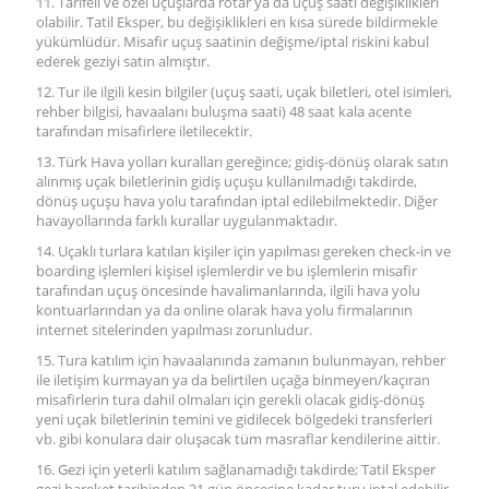
11. Tarifeli ve özel uçuşlarda rötar ya da uçuş saati değişiklikleri
olabilir. Tatil Eksper, bu değişiklikleri en kısa sürede bildirmekle
yükümlüdür. Misafir uçuş saatinin değişme/iptal riskini kabul
ederek geziyi satın almıştır.
12. Tur ile ilgili kesin bilgiler (uçuş saati, uçak biletleri, otel isimleri,
rehber bilgisi, havaalanı buluşma saati) 48 saat kala acente
tarafından misafirlere iletilecektir.
13. Türk Hava yolları kuralları gereğince; gidiş-dönüş olarak satın
alınmış uçak biletlerinin gidiş uçuşu kullanılmadığı takdirde,
dönüş uçuşu hava yolu tarafından iptal edilebilmektedir. Diğer
havayollarında farklı kurallar uygulanmaktadır.
14. Uçaklı turlara katılan kişiler için yapılması gereken check-in ve
boarding işlemleri kişisel işlemlerdir ve bu işlemlerin misafir
tarafından uçuş öncesinde havalimanlarında, ilgili hava yolu
kontuarlarından ya da online olarak hava yolu firmalarının
internet sitelerinden yapılması zorunludur.
15. Tura katılım için havaalanında zamanın bulunmayan, rehber
ile iletişim kurmayan ya da belirtilen uçağa binmeyen/kaçıran
misafirlerin tura dahil olmaları için gerekli olacak gidiş-dönüş
yeni uçak biletlerinin temini ve gidilecek bölgedeki transferleri
vb. gibi konulara dair oluşacak tüm masraflar kendilerine aittir.
16. Gezi için yeterli katılım sağlanamadığı takdirde; Tatil Eksper