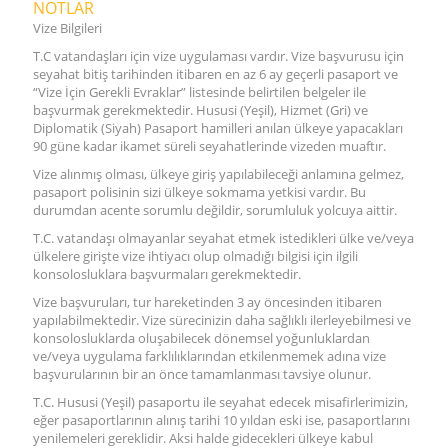
NOTLAR
Vize Bilgileri
T.C vatandaşları için vize uygulaması vardır. Vize başvurusu için
seyahat bitiş tarihinden itibaren en az 6 ay geçerli pasaport ve
“Vize İçin Gerekli Evraklar” listesinde belirtilen belgeler ile
başvurmak gerekmektedir. Hususi (Yeşil), Hizmet (Gri) ve
Diplomatik (Siyah) Pasaport hamilleri anılan ülkeye yapacakları
90 güne kadar ikamet süreli seyahatlerinde vizeden muaftır.
Vize alınmış olması, ülkeye giriş yapılabileceği anlamına gelmez,
pasaport polisinin sizi ülkeye sokmama yetkisi vardır. Bu
durumdan acente sorumlu değildir, sorumluluk yolcuya aittir.
T.C. vatandaşı olmayanlar seyahat etmek istedikleri ülke ve/veya
ülkelere girişte vize ihtiyacı olup olmadığı bilgisi için ilgili
konsolosluklara başvurmaları gerekmektedir.
Vize başvuruları, tur hareketinden 3 ay öncesinden itibaren
yapılabilmektedir. Vize sürecinizin daha sağlıklı ilerleyebilmesi ve
konsolosluklarda oluşabilecek dönemsel yoğunluklardan
ve/veya uygulama farklılıklarından etkilenmemek adına vize
başvurularının bir an önce tamamlanması tavsiye olunur.
T.C. Hususi (Yeşil) pasaportu ile seyahat edecek misafirlerimizin,
eğer pasaportlarının alınış tarihi 10 yıldan eski ise, pasaportlarını
yenilemeleri gereklidir. Aksi halde gidecekleri ülkeye kabul