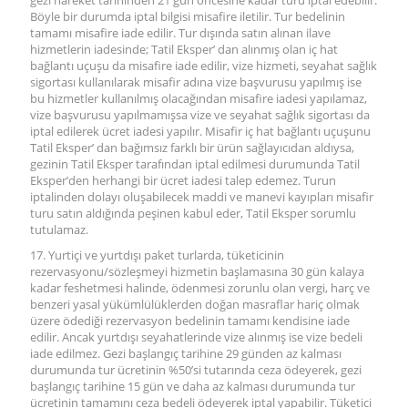
gezi hareket tarihinden 21 gün öncesine kadar turu iptal edebilir.
Böyle bir durumda iptal bilgisi misafire iletilir. Tur bedelinin
tamamı misafire iade edilir. Tur dışında satın alınan ilave
hizmetlerin iadesinde; Tatil Eksper’ dan alınmış olan iç hat
bağlantı uçuşu da misafire iade edilir, vize hizmeti, seyahat sağlık
sigortası kullanılarak misafir adına vize başvurusu yapılmış ise
bu hizmetler kullanılmış olacağından misafire iadesi yapılamaz,
vize başvurusu yapılmamışsa vize ve seyahat sağlık sigortası da
iptal edilerek ücret iadesi yapılır. Misafir iç hat bağlantı uçuşunu
Tatil Eksper’ dan bağımsız farklı bir ürün sağlayıcıdan aldıysa,
gezinin Tatil Eksper tarafından iptal edilmesi durumunda Tatil
Eksper’den herhangi bir ücret iadesi talep edemez. Turun
iptalinden dolayı oluşabilecek maddi ve manevi kayıpları misafir
turu satın aldığında peşinen kabul eder, Tatil Eksper sorumlu
tutulamaz.
17. Yurtiçi ve yurtdışı paket turlarda, tüketicinin
rezervasyonu/sözleşmeyi hizmetin başlamasına 30 gün kalaya
kadar feshetmesi halinde, ödenmesi zorunlu olan vergi, harç ve
benzeri yasal yükümlülüklerden doğan masraflar hariç olmak
üzere ödediği rezervasyon bedelinin tamamı kendisine iade
edilir. Ancak yurtdışı seyahatlerinde vize alınmış ise vize bedeli
iade edilmez. Gezi başlangıç tarihine 29 günden az kalması
durumunda tur ücretinin %50’si tutarında ceza ödeyerek, gezi
başlangıç tarihine 15 gün ve daha az kalması durumunda tur
ücretinin tamamını ceza bedeli ödeyerek iptal yapabilir. Tüketici