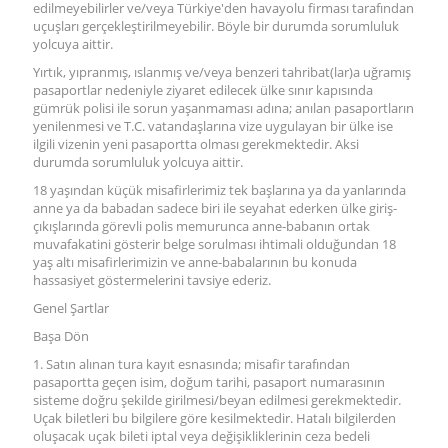
edilmeyebilirler ve/veya Türkiye'den havayolu firması tarafından
uçuşları gerçekleştirilmeyebilir. Böyle bir durumda sorumluluk
yolcuya aittir.
Yırtık, yıpranmış, ıslanmış ve/veya benzeri tahribat(lar)a uğramış
pasaportlar nedeniyle ziyaret edilecek ülke sınır kapısında
gümrük polisi ile sorun yaşanmaması adına; anılan pasaportların
yenilenmesi ve T.C. vatandaşlarına vize uygulayan bir ülke ise
ilgili vizenin yeni pasaportta olması gerekmektedir. Aksi
durumda sorumluluk yolcuya aittir.
18 yaşından küçük misafirlerimiz tek başlarına ya da yanlarında
anne ya da babadan sadece biri ile seyahat ederken ülke giriş-
çıkışlarında görevli polis memurunca anne-babanın ortak
muvafakatini gösterir belge sorulması ihtimali olduğundan 18
yaş altı misafirlerimizin ve anne-babalarının bu konuda
hassasiyet göstermelerini tavsiye ederiz.
Genel Şartlar
Başa Dön
1. Satın alınan tura kayıt esnasında; misafir tarafından
pasaportta geçen isim, doğum tarihi, pasaport numarasının
sisteme doğru şekilde girilmesi/beyan edilmesi gerekmektedir.
Uçak biletleri bu bilgilere göre kesilmektedir. Hatalı bilgilerden
oluşacak uçak bileti iptal veya değişikliklerinin ceza bedeli