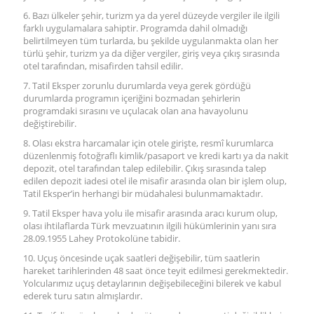
6. Bazı ülkeler şehir, turizm ya da yerel düzeyde vergiler ile ilgili
farklı uygulamalara sahiptir. Programda dahil olmadığı
belirtilmeyen tüm turlarda, bu şekilde uygulanmakta olan her
türlü şehir, turizm ya da diğer vergiler, giriş veya çıkış sırasında
otel tarafından, misafirden tahsil edilir.
7. Tatil Eksper zorunlu durumlarda veya gerek gördüğü
durumlarda programın içeriğini bozmadan şehirlerin
programdaki sırasını ve uçulacak olan ana havayolunu
değiştirebilir.
8. Olası ekstra harcamalar için otele girişte, resmî kurumlarca
düzenlenmiş fotoğraflı kimlik/pasaport ve kredi kartı ya da nakit
depozit, otel tarafından talep edilebilir. Çıkış sırasında talep
edilen depozit iadesi otel ile misafir arasında olan bir işlem olup,
Tatil Eksper’in herhangi bir müdahalesi bulunmamaktadır.
9. Tatil Eksper hava yolu ile misafir arasında aracı kurum olup,
olası ihtilaflarda Türk mevzuatının ilgili hükümlerinin yanı sıra
28.09.1955 Lahey Protokolüne tabidir.
10. Uçuş öncesinde uçak saatleri değişebilir, tüm saatlerin
hareket tarihlerinden 48 saat önce teyit edilmesi gerekmektedir.
Yolcularımız uçuş detaylarının değişebileceğini bilerek ve kabul
ederek turu satın almışlardır.