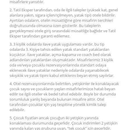
misafirlere yansıtılır.
2. Tatil Eksper tarafından, oda ile ilgili talepler (yüksek kat, genel
alanlara yakın, sigara içilen/içilmeyen, yatak tipi) otele bildirilir.
Ayırtılan odaların, otelin müsaitliğine göre misafirin tercihleri
doğrultusunda olmasına özen gösterilir. Bu taleplerin
gerçekleşmesi otele giriş sırasındaki müsaitliğe bağlıdır ve Tatil
Eksper tarafından garanti edilemez.
3. 3 kişilik odalarda ilave yatak uygulaması vardır, bu tip
odalarda 3. Kişiye tahsis edilen yatak standart yataklardan
küçüktür. İlave yataklar, açma-kapama ve coach bed olarak
adlandırılan yataklardan oluşmaktadır. Misafirlerimiz 3 kişilik
oda ve/veya çocuklu rezervasyonlarında standart odaya
eklenecek ilave yataklar nedeniyle odalarda yaşanabilecek
sıkışıklık ve yatak tipini kabul ettiklerini beyan etmiş sayılırlar.
4. Otel rezervasyonlarında belirtilen, yetişkinler ile konaklayacak
çocuk sayısı ve çocukların yaşları misafirlerimizce hatalı beyan
edilir ise ilgili oteller ek bedel tahsil edebilir. Böyle bir durumda
sorumluluk yanlış beyanda bulunan misafire aittir. Otel
tarafından çocuklar için yaş tespitine yönelik kimlik talep
edilebilir.
5. Çocuk fiyatları ancak çocuğun iki yetişkin yanında
konaklaması durumunda geçerlidir. Çocuk indirimleri 2 yetişkin
yanında kalan yaş grubuna uyan, “tek çocuk” için geçerlidir.