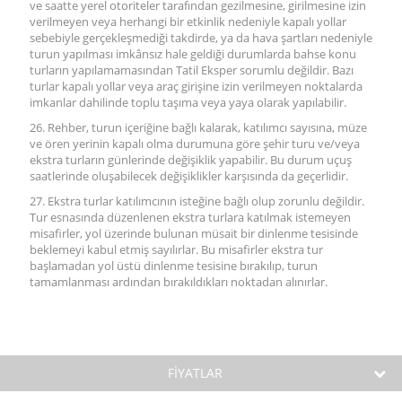
ve saatte yerel otoriteler tarafından gezilmesine, girilmesine izin
verilmeyen veya herhangi bir etkinlik nedeniyle kapalı yollar
sebebiyle gerçekleşmediği takdirde, ya da hava şartları nedeniyle
turun yapılması imkânsız hale geldiği durumlarda bahse konu
turların yapılamamasından Tatil Eksper sorumlu değildir. Bazı
turlar kapalı yollar veya araç girişine izin verilmeyen noktalarda
imkanlar dahilinde toplu taşıma veya yaya olarak yapılabilir.
26. Rehber, turun içeriğine bağlı kalarak, katılımcı sayısına, müze
ve ören yerinin kapalı olma durumuna göre şehir turu ve/veya
ekstra turların günlerinde değişiklik yapabilir. Bu durum uçuş
saatlerinde oluşabilecek değişiklikler karşısında da geçerlidir.
27. Ekstra turlar katılımcının isteğine bağlı olup zorunlu değildir.
Tur esnasında düzenlenen ekstra turlara katılmak istemeyen
misafirler, yol üzerinde bulunan müsait bir dinlenme tesisinde
beklemeyi kabul etmiş sayılırlar. Bu misafirler ekstra tur
başlamadan yol üstü dinlenme tesisine bırakılıp, turun
tamamlanması ardından bırakıldıkları noktadan alınırlar.
FİYATLAR