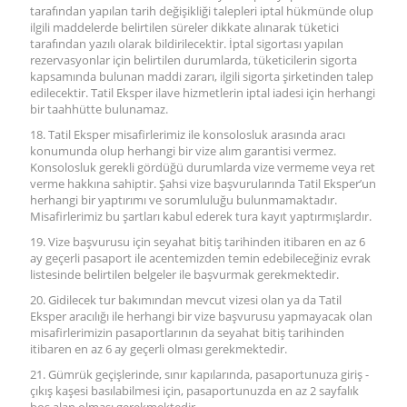
tarafından yapılan tarih değişikliği talepleri iptal hükmünde olup
ilgili maddelerde belirtilen süreler dikkate alınarak tüketici
tarafından yazılı olarak bildirilecektir. İptal sigortası yapılan
rezervasyonlar için belirtilen durumlarda, tüketicilerin sigorta
kapsamında bulunan maddi zararı, ilgili sigorta şirketinden talep
edilecektir. Tatil Eksper ilave hizmetlerin iptal iadesi için herhangi
bir taahhütte bulunamaz.
18. Tatil Eksper misafirlerimiz ile konsolosluk arasında aracı
konumunda olup herhangi bir vize alım garantisi vermez.
Konsolosluk gerekli gördüğü durumlarda vize vermeme veya ret
verme hakkına sahiptir. Şahsi vize başvurularında Tatil Eksper’un
herhangi bir yaptırımı ve sorumluluğu bulunmamaktadır.
Misafirlerimiz bu şartları kabul ederek tura kayıt yaptırmışlardır.
19. Vize başvurusu için seyahat bitiş tarihinden itibaren en az 6
ay geçerli pasaport ile acentemizden temin edebileceğiniz evrak
listesinde belirtilen belgeler ile başvurmak gerekmektedir.
20. Gidilecek tur bakımından mevcut vizesi olan ya da Tatil
Eksper aracılığı ile herhangi bir vize başvurusu yapmayacak olan
misafirlerimizin pasaportlarının da seyahat bitiş tarihinden
itibaren en az 6 ay geçerli olması gerekmektedir.
21. Gümrük geçişlerinde, sınır kapılarında, pasaportunuza giriş -
çıkış kaşesi basılabilmesi için, pasaportunuzda en az 2 sayfalık