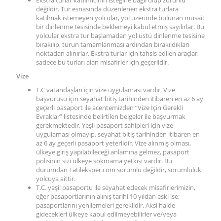
Ekstra turlar katılımcının isteğine bağlı olup zorunlu
değildir. Tur esnasında düzenlenen ekstra turlara
katılmak istemeyen yolcular, yol üzerinde bulunan müsait
bir dinlenme tesisinde beklemeyi kabul etmiş sayılırlar. Bu
yolcular ekstra tur başlamadan yol üstü dinlenme tesisine
bırakılıp, turun tamamlanması ardından bırakıldıkları
noktadan alınırlar. Ekstra turlar için tahsis edilen araçlar,
sadece bu turları alan misafirler için geçerlidir.
Vize
T.C vatandaşları için vize uygulaması vardır. Vize
başvurusu için seyahat bitiş tarihinden itibaren en az 6 ay
geçerli pasaport ile acentemizden “Vize İçin Gerekli
Evraklar” listesinde belirtilen belgeler ile başvurmak
gerekmektedir. Yeşil pasaport sahipleri için vize
uygulaması olmayıp, seyahat bitiş tarihinden itibaren en
az 6 ay geçerli pasaport yeterlidir. Vize alınmış olması,
ülkeye giriş yapılabileceği anlamına gelmez, pasaport
polisinin sizi ülkeye sokmama yetkisi vardır. Bu
durumdan Tatileksper.com sorumlu değildir, sorumluluk
yolcuya aittir.
T.C. yeşil pasaportu ile seyahat edecek misafirlerimizin,
eğer pasaportlarının alınış tarihi 10 yıldan eski ise;
pasaportlarını yenilemeleri gereklidir. Aksi halde
gidecekleri ülkeye kabul edilmeyebilirler ve/veya