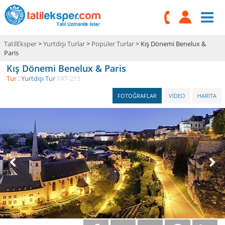
TatilEksper
>
Yurtdışı Turlar
>
Popüler Turlar
> Kış Dönemi Benelux &
Paris
Kış Dönemi Benelux & Paris
Tur :
Yurtdışı Tur
TAT-215
FOTOĞRAFLAR
VİDEO
HARİTA