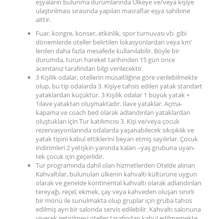
eşyaların bulunma durumlarında Ülkeye ve/veya kişiye
ulaştırılması sırasında yapılan masraflar eşya sahibine
aittir.
Fuar, kongre, konser, etkinlik, spor turnuvası vb. gibi
dönemlerde oteller belirtilen lokasyonlardan veya km’
lerden daha fazla mesafede kullanılabilir. Böyle bir
durumda, turun hareket tarihinden 15 gün önce
acentanız tarafından bilgi verilecektir.
3 Kişilik odalar, otellerin müsaitliğine göre verilebilmekte
olup, bu tip odalarda 3. Kişiye tahsis edilen yatak standart
yataklardan küçüktür. 3 Kişilik odalar 1 büyük yatak +
1ilave yataktan oluşmaktadır. İlave yataklar. Açma-
kapama ve coach bed olarak adlandırılan yataklardan
oluştukları için Tur katılımcısı 3. Kişi ve/veya çocuk
rezervasyonlarında odalarda yaşanabilecek sıkışıklık ve
yatak tipini kabul ettiklerini beyan etmiş sayılırlar. Çocuk
indirimleri 2 yetişkin yanında kalan –yaş grubuna uyan-
tek çocuk için geçerlidir.
Tur programında dahil olan hizmetlerden Otelde alınan
Kahvaltılar, bulunulan ülkenin kahvaltı kültürüne uygun
olarak ve genelde kontinental kahvaltı olarak adlandırılan
tereyağı, reçel, ekmek, çay veya kahveden oluşan sınırlı
bir mönü ile sunulmakta olup gruplar için gruba tahsis
edilmiş ayrı bir salonda servis edilebilir. Kahvaltı salonuna
yiyecek getirilmesi oteller tarafından kabul edilmemekte