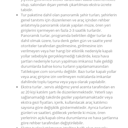
olup, salondan dışarı yemek çıkartılması ekstra ücrete
tabidir.
Tur paketine dahil olan panoramik şehir turları, şehirlerin
genel tanıtımı için düzenlenen ve araç içinden rehber
anlatımıyla panoramik olarak yapılan müze, ören yeri
girişlerini içermeyen en fazla 2-3 saatlik turlardır.
Panoramik turlar, programda belirtilen diğer turlar da
dahil olmak üzere, tura denk gelen gün ve saatte yerel
otoriteler tarafından gezilmesine, girilmesine izin
verilmeyen veya her hangi bir etkinlik nedeniyle kapalı
yollar sebebiyle gerçekleşmediği takdirde, keza hava
şartları nedeniyle turun yapılması imkansız hale geldiği
durumlarda bahse konu turların yapılamamasından
Tatileksper.com sorumlu değildir. Bazı turlar kapalı yollar
veya araç girişine izin verilmeyen noktalarda imkanlar
dahilinde toplu taşıma veya yaya olarak yapılabilir.
Ekstra turlar , servis aldığımız yerel acenta tarafından en
az 20 kişi katılım şartı ile düzenlenmektedir. Yeterli sayı
sağlanamadığı takdirde geziler yapılamamaktadır veya
ekstra gezi fiyatları, içerik, kullanılacak araç katılımcı
sayısına göre değişiklik göstermektedir. Ayrıca turların
günleri ve saatleri, gidilecek yerlerde ki müze, ören
yerlerinin açık/kapalı olma durumlarına ve hava şartlarına
göre rehber tarafından değiştirilebilir.