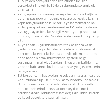
Türkiye'den havayolu firması tarafından uçuşları
gerçekleştirilmeyebilir. Böyle bir durumda sorumluluk
yolcuya aittir.
Yırtık, yıpranmış, ıslanmış ve/veya benzeri tahribat(lar)a
uğramış pasaportlar nedeniyle ziyaret edilecek ülke sınır
kapısında gümrük polisi ile sorun yaşanmaması adına ;
anılan pasaportların yenilenmesi ve T.C. vatandaşlarına
vize uygulayan bir ülke ise ilgili vizenin yeni pasaportta
olması gerekmektedir. Aksi durumda sorumluluk yolcuya
aittir.
18 yaşından küçük misafirlerimiz tek başlarına ya da
yanlarında anne ya da babadan sadece biri ile seyahat
ederken ülke giriş-çıkışlarında görevli polis memurunca
anne-babanın ortak muvafakatini gösterir belge
sorulması ihtimali olduğundan; 18 yaş altı misafirlerimizin
ve anne-babalarının bu konuda hassasiyet göstermelerini
tavsiye ederiz.
Tatileksper.com, havayolları ile yolcularımız arasında aracı
konumunda olup, 28.09.1955 Lahey Protokolüne tabidir.
Uçuş öncesinde uçuş detayları değişebilir, tüm saatlerin
hareket tarihlerinden 48 saat önce teyid edilmesi
gerekmektedir. Yolcularımız saat değişikliği riskini bilerek
ve kabul ederek turu satın almıştır.