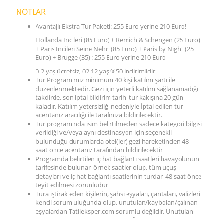
NOTLAR
Avantajlı Ekstra Tur Paketi: 255 Euro yerine 210 Euro!
Hollanda İncileri (85 Euro) + Remich & Schengen (25 Euro)
+ Paris İncileri Seine Nehri (85 Euro) + Paris by Night (25
Euro) + Brugge (35) : 255 Euro yerine 210 Euro
0-2 yaş ücretsiz, 02-12 yaş %50 indirimlidir
Tur Programımız minimum 40 kişi katılım şartı ile
düzenlenmektedir. Gezi için yeterli katılım sağlanamadığı
takdirde, son iptal bildirim tarihi tur kakışına 20 gün
kaladır. Katılım yetersizliği nedeniyle İptal edilen tur
acentanız aracılığı ile tarafınıza bildirilecektir.
Tur programında isim belirtilmeden sadece kategori bilgisi
verildiği ve/veya aynı destinasyon için seçenekli
bulunduğu durumlarda otel(ler) gezi hareketinden 48
saat önce acentanız tarafından bildirilecektir
Programda belirtilen iç hat bağlantı saatleri havayolunun
tarifesinde bulunan örnek saatler olup, tüm uçuş
detayları ve iç hat bağlantı saatlerinin turdan 48 saat önce
teyit edilmesi zorunludur.
Tura iştirak eden kişilerin, şahsi eşyaları, çantaları, valizleri
kendi sorumluluğunda olup, unutulan/kaybolan/çalınan
eşyalardan Tatileksper.com sorumlu değildir. Unutulan