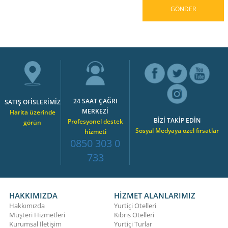
24 SAAT ÇAĞRI
SATIŞ OFİSLERİMİZ
MERKEZİ
Harita üzerinde
BİZİ TAKİP EDİN
Profesyonel destek
görün
Sosyal Medyaya özel fırsatlar
hizmeti
0850 303 0
733
HAKKIMIZDA
HİZMET ALANLARIMIZ
Hakkımızda
Yurtiçi Otelleri
Müşteri Hizmetleri
Kıbrıs Otelleri
Kurumsal İletişim
Yurtiçi Turlar