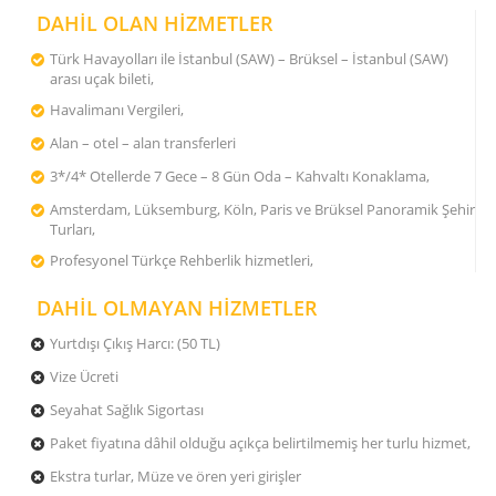
DAHİL OLAN HİZMETLER
Türk Havayolları ile İstanbul (SAW) – Brüksel – İstanbul (SAW)
arası uçak bileti,
Havalimanı Vergileri,
Alan – otel – alan transferleri
3*/4* Otellerde 7 Gece – 8 Gün Oda – Kahvaltı Konaklama,
Amsterdam, Lüksemburg, Köln, Paris ve Brüksel Panoramik Şehir
Turları,
Profesyonel Türkçe Rehberlik hizmetleri,
DAHİL OLMAYAN HİZMETLER
Yurtdışı Çıkış Harcı: (50 TL)
Vize Ücreti
Seyahat Sağlık Sigortası
Paket fiyatına dâhil olduğu açıkça belirtilmemiş her turlu hizmet,
Ekstra turlar, Müze ve ören yeri girişler