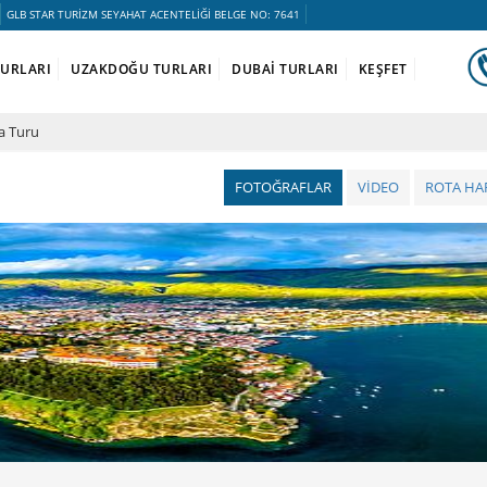
GLB STAR TURİZM SEYAHAT ACENTELİĞİ BELGE NO: 7641
TURLARI
UZAKDOĞU TURLARI
DUBAİ TURLARI
KEŞFET
a Turu
FOTOĞRAFLAR
VİDEO
ROTA HAR