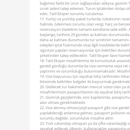
bağımsız farklı bir ürün sağlayıcıdan aldıysa, gezinin
ücret iadesi talep edemez. Turun iptalinden dolayı o
eder, Tatil Eksper sorumlu tutulamaz.
17. Yurtiçi ve yurtdışı paket turlarda, tüketicinin 
halinde, ödenmesi zorunlu olan vergi, harç ve benze
rezervasyon bedelinin tamamı kendisine iade edilir. A
başlangıç tarihine 29 günden az kalması durumunda tu
daha az kalması durumunda tur ücretinin tamamını ceza
talepleri iptal hükmünde olup ilgili maddelerde belirtil
sigortası yapılan rezervasyonlar için belirtilen durum
şirketinden talep edilecektir. Tatil Eksper ilave hizme
18. Tatil Eksper misafirlerimiz ile konsolosluk aras
gerekli gördüğü durumlarda vize vermeme veya ret ve
yaptırımı ve sorumluluğu bulunmamaktadır. Misafirler
19. Vize başvurusu için seyahat bitiş tarihinden itib
listesinde belirtilen belgeler ile başvurmak gerekmek
20. Gidilecek tur bakımından mevcut vizesi olan ya da
misafirlerimizin pasaportlarının da seyahat bitiş tari
21. Gümrük geçişlerinde, sınır kapılarında, pasaportun
alan olması gerekmektedir.
22. Vize alınmış olması/yeşil pasaport gibi vize gerek
yapılabileceği anlamına gelmez, pasaport polisinin 
sorumlu değildir, sorumluluk misafire aittir.
23. Türk vatandaşı olmayan ya da çifte vatandaşlığı o
seyahat edilecek ülkenin, kullanacakları pasaporta uy