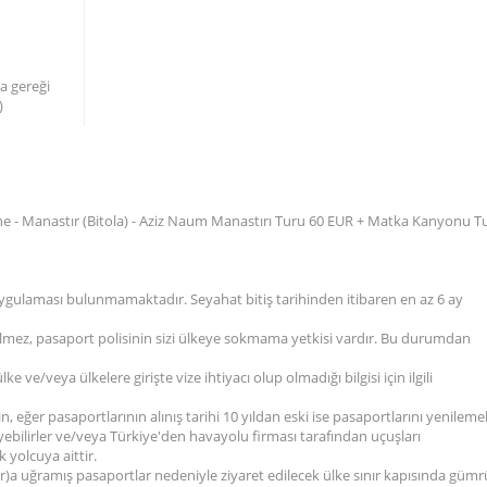
a gereği
)
 - Manastır (Bitola) - Aziz Naum Manastırı Turu 60 EUR + Matka Kanyonu T
 uygulaması bulunmamaktadır. Seyahat bitiş tarihinden itibaren en az 6 ay
gelmez, pasaport polisinin sizi ülkeye sokmama yetkisi vardır. Bu durumdan
 ve/veya ülkelere girişte vize ihtiyacı olup olmadığı bilgisi için ilgili
n, eğer pasaportlarının alınış tarihi 10 yıldan eski ise pasaportlarını yenilemel
eyebilirler ve/veya Türkiye'den havayolu firması tarafından uçuşları
 yolcuya aittir.
lar)a uğramış pasaportlar nedeniyle ziyaret edilecek ülke sınır kapısında güm