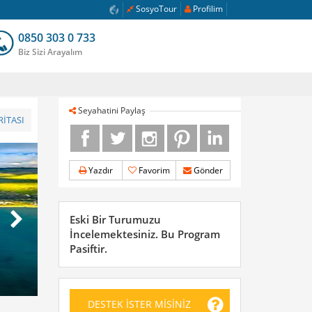
SosyoTour
Profilim
0850 303 0 733
Biz Sizi Arayalım
Seyahatini Paylaş
İTASI
Yazdır
Favorim
Gönder
Eski Bir Turumuzu
İncelemektesiniz. Bu Program
Pasiftir.
DESTEK İSTER MİSİNİZ