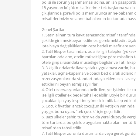
polisi ile sorun yaşanmaması adına, anılan pasaport
18 yaşından küçük misafirlerimiz tek başlarına ya da
çıkışlarında görevli polis memurunca anne-babanın or
misafirlerimizin ve anne-babalarının bu konuda hassa
Genel Şartlar
1. Satın alınan tura kayıt esnasında; misafir tarafı
şekilde girilmesi/beyan edilmesi gerekmektedir. Uçak b
iptal veya değişikliklerinin ceza bedeli misafirlere yansı
2. Tatil Eksper tarafından, oda ile ilgili talepler (yüksek
Ayırtılan odaların, otelin müsaitliğine göre misafirin
otele giriş sırasındaki müsaitliğe bağlıdır ve Tatil Ek
3. 3 kişilik odalarda ilave yatak uygulaması vardır, b
yataklar, açma-kapama ve coach bed olarak adlandırıl
rezervasyonlarında standart odaya eklenecek ilave yat
ettiklerini beyan etmiş sayılırlar.
4. Otel rezervasyonlarında belirtilen, yetişkinler ile 
ise ilgili oteller ek bedel tahsil edebilir. Böyle bir 
çocuklar için yaş tespitine yönelik kimlik talep edilebil
5. Çocuk fiyatları ancak çocuğun iki yetişkin yanınd
yaş grubuna uyan, “tek çocuk” için geçerlidir.
6. Bazı ülkeler şehir, turizm ya da yerel düzeyde vergi
tüm turlarda, bu şekilde uygulanmakta olan her türlü şe
misafirden tahsil edilir.
7. Tatil Eksper zorunlu durumlarda veya gerek gördü