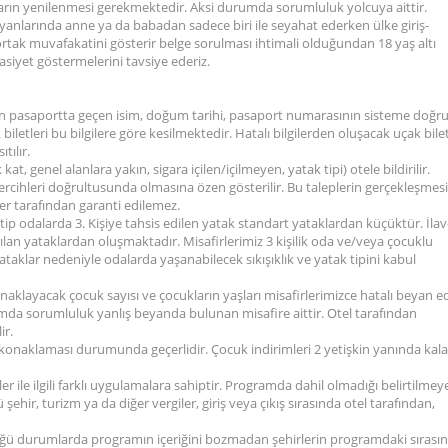
ların yenilenmesi gerekmektedir. Aksi durumda sorumluluk yolcuya aittir.
 yanlarında anne ya da babadan sadece biri ile seyahat ederken ülke giriş-
tak muvafakatini gösterir belge sorulması ihtimali olduğundan 18 yaş altı
siyet göstermelerini tavsiye ederiz.
ndan pasaportta geçen isim, doğum tarihi, pasaport numarasının sisteme doğr
iletleri bu bilgilere göre kesilmektedir. Hatalı bilgilerden oluşacak uçak bilet
tılır.
 kat, genel alanlara yakın, sigara içilen/içilmeyen, yatak tipi) otele bildirilir.
 tercihleri doğrultusunda olmasına özen gösterilir. Bu taleplerin gerçekleşmesi
sper tarafından garanti edilemez.
u tip odalarda 3. Kişiye tahsis edilen yatak standart yataklardan küçüktür. İla
an yataklardan oluşmaktadır. Misafirlerimiz 3 kişilik oda ve/veya çocuklu
aklar nedeniyle odalarda yaşanabilecek sıkışıklık ve yatak tipini kabul
konaklayacak çocuk sayısı ve çocukların yaşları misafirlerimizce hatalı beyan ed
durumda sorumluluk yanlış beyanda bulunan misafire aittir. Otel tarafından
ir.
a konaklaması durumunda geçerlidir. Çocuk indirimleri 2 yetişkin yanında kal
ler ile ilgili farklı uygulamalara sahiptir. Programda dahil olmadığı belirtilmey
hir, turizm ya da diğer vergiler, giriş veya çıkış sırasında otel tarafından,
ğü durumlarda programın içeriğini bozmadan şehirlerin programdaki sırasın