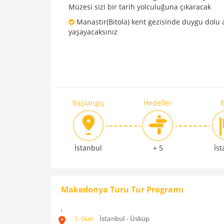
Müzesi sizi bir tarih yolculuğuna çıkaracak
Manastır(Bitola) kent gezisinde duygu dolu 
yaşayacaksınız
Başlangıç
Hedefler
B
İstanbul
+ 5
İs
Makedonya Turu Tur Programı
1. Gün
İstanbul - Üsküp