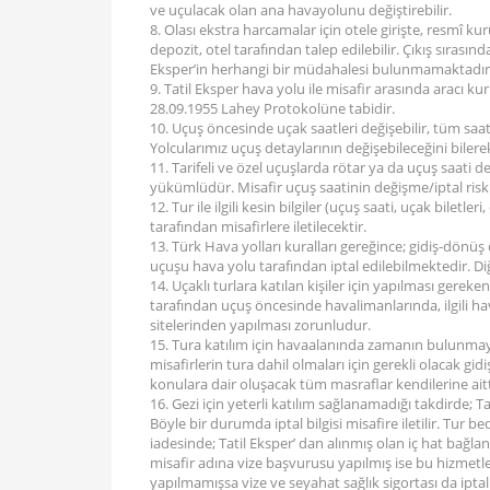
ve uçulacak olan ana havayolunu değiştirebilir.
8. Olası ekstra harcamalar için otele girişte, resmî k
depozit, otel tarafından talep edilebilir. Çıkış sırasınd
Eksper’in herhangi bir müdahalesi bulunmamaktadır
9. Tatil Eksper hava yolu ile misafir arasında aracı ku
28.09.1955 Lahey Protokolüne tabidir.
10. Uçuş öncesinde uçak saatleri değişebilir, tüm saa
Yolcularımız uçuş detaylarının değişebileceğini bilere
11. Tarifeli ve özel uçuşlarda rötar ya da uçuş saati değ
yükümlüdür. Misafir uçuş saatinin değişme/iptal riskin
12. Tur ile ilgili kesin bilgiler (uçuş saati, uçak biletl
tarafından misafirlere iletilecektir.
13. Türk Hava yolları kuralları gereğince; gidiş-dönüş
uçuşu hava yolu tarafından iptal edilebilmektedir. Di
14. Uçaklı turlara katılan kişiler için yapılması gereke
tarafından uçuş öncesinde havalimanlarında, ilgili ha
sitelerinden yapılması zorunludur.
15. Tura katılım için havaalanında zamanın bulunmay
misafirlerin tura dahil olmaları için gerekli olacak gid
konulara dair oluşacak tüm masraflar kendilerine aitt
16. Gezi için yeterli katılım sağlanamadığı takdirde; T
Böyle bir durumda iptal bilgisi misafire iletilir. Tur b
iadesinde; Tatil Eksper’ dan alınmış olan iç hat bağlant
misafir adına vize başvurusu yapılmış ise bu hizmetl
yapılmamışsa vize ve seyahat sağlık sigortası da iptal 