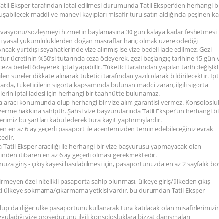
 Tatil Eksper tarafından iptal edilmesi durumunda Tatil Eksper’den herhangi b
luşabilecek maddi ve manevi kayıpları misafir turu satın aldığında peşinen k
rezervasyonu/sözleşmeyi hizmetin başlamasına 30 gün kalaya kadar feshetmesi
ri yasal yükümlülüklerden doğan masraflar hariç olmak üzere ödediği
ncak yurtdışı seyahatlerinde vize alınmış ise vize bedeli iade edilmez. Gezi
r ücretinin %50’si tutarında ceza ödeyerek, gezi başlangıç tarihine 15 gün 
 bedeli ödeyerek iptal yapabilir. Tüketici tarafından yapılan tarih değişikli
en süreler dikkate alınarak tüketici tarafından yazılı olarak bildirilecektir. İpt
larda, tüketicilerin sigorta kapsamında bulunan maddi zararı, ilgili sigorta
tlerin iptal iadesi için herhangi bir taahhütte bulunamaz.
ında aracı konumunda olup herhangi bir vize alım garantisi vermez. Konsoloslu
rme hakkına sahiptir. Şahsi vize başvurularında Tatil Eksper’un herhangi bi
imiz bu şartları kabul ederek tura kayıt yaptırmışlardır.
aren en az 6 ay geçerli pasaport ile acentemizden temin edebileceğiniz evrak
tedir.
 Tatil Eksper aracılığı ile herhangi bir vize başvurusu yapmayacak olan
hinden itibaren en az 6 ay geçerli olması gerekmektedir.
uza giriş - çıkış kaşesi basılabilmesi için, pasaportunuzda en az 2 sayfalık bo
tirmeyen özel nitelikli pasaporta sahip olunması, ülkeye giriş/ülkeden çıkış
sizi ülkeye sokmama/çıkarmama yetkisi vardır, bu durumdan Tatil Eksper
lup da diğer ülke pasaportunu kullanarak tura katılacak olan misafirlerimizin
guladığı vize prosedürünü ilgili konsolosluklara bizzat danışmaları