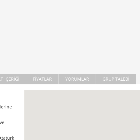
AT İÇERİĞİ
FİYATLAR
YORUMLAR
GRUP TALEBİ
lerine
ve
Atatürk