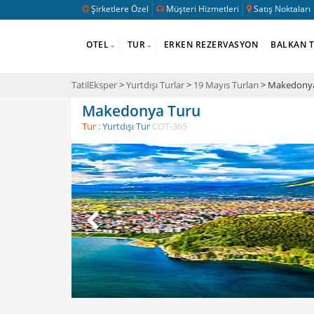
Şirketlere Özel
Müşteri Hizmetleri
Satış Noktaları
OTEL
TUR
ERKEN REZERVASYON
BALKAN 
TatilEksper
>
Yurtdışı Turlar
>
19 Mayıs Turları
> Makedony
Makedonya Turu
Tur :
Yurtdışı Tur
COT-365