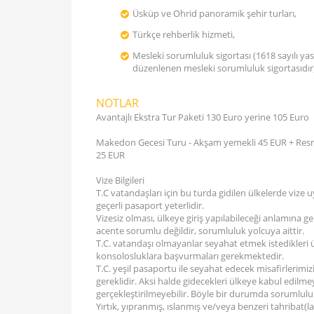
Üsküp ve Ohrid panoramik şehir turları,
Türkçe rehberlik hizmeti,
Mesleki sorumluluk sigortası (1618 sayılı yas
düzenlenen mesleki sorumluluk sigortasıdır
NOTLAR
Avantajlı Ekstra Tur Paketi 130 Euro yerine 105 Euro
Makedon Gecesi Turu - Akşam yemekli 45 EUR + Resne
25 EUR
Vize Bilgileri
T.C vatandaşları için bu turda gidilen ülkelerde vize
geçerli pasaport yeterlidir.
Vizesiz olması, ülkeye giriş yapılabileceği anlamına 
acente sorumlu değildir, sorumluluk yolcuya aittir.
T.C. vatandaşı olmayanlar seyahat etmek istedikleri ülke
konsolosluklara başvurmaları gerekmektedir.
T.C. yeşil pasaportu ile seyahat edecek misafirlerimizi
gereklidir. Aksi halde gidecekleri ülkeye kabul edilm
gerçekleştirilmeyebilir. Böyle bir durumda sorumluluk
Yırtık, yıpranmış, ıslanmış ve/veya benzeri tahribat(