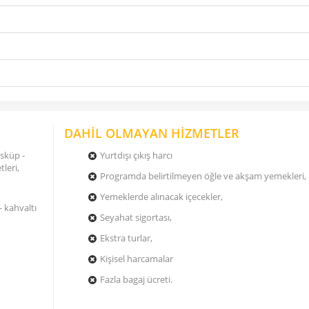
DAHİL OLMAYAN HİZMETLER
Üsküp -
Yurtdışı çıkış harcı
leri,
Programda belirtilmeyen öğle ve akşam yemekleri,
Yemeklerde alınacak içecekler,
- kahvaltı
Seyahat sigortası,
Ekstra turlar,
Kişisel harcamalar
Fazla bagaj ücreti.