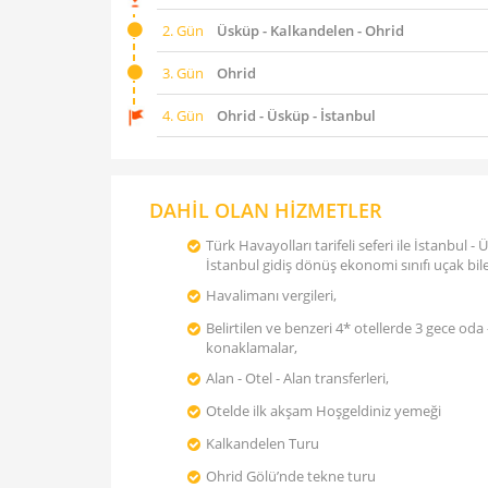
2. Gün
Üsküp - Kalkandelen - Ohrid
3. Gün
Ohrid
4. Gün
Ohrid - Üsküp - İstanbul
DAHİL OLAN HİZMETLER
Türk Havayolları tarifeli seferi ile İstanbul - 
İstanbul gidiş dönüş ekonomi sınıfı uçak bilet
Havalimanı vergileri,
Belirtilen ve benzeri 4* otellerde 3 gece oda 
konaklamalar,
Alan - Otel - Alan transferleri,
Otelde ilk akşam Hoşgeldiniz yemeği
Kalkandelen Turu
Ohrid Gölü’nde tekne turu