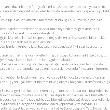
urumlarca düzenlenmiş fotoğraflı kimlik/pasaport ve kredi kartı ya da nakit
a talep edilen depozit iadesi otel ile misafir arasında olan bir işlem olup, Tatil
.
rum olup, olası ihtilaflarda Türk mevzuatının ilgili hükümlerinin yanı sıra
tlerin hareket tarihlerinden 48 saat önce teyit edilmesi gerekmektedir.
k ve kabul ederek turu satın almışlardır.
işiklikleri olabilir. Tatil Eksper, bu değişiklikleri en kısa sürede bildirmekle
i kabul ederek geziyi satın almıştır.
eri, otel isimleri, rehber bilgisi, havaalanı buluşma saati) 48 saat kala acente
 olarak satın alınmış uçak biletlerinin gidiş uçuşu kullanılmadığı takdirde, dö
ğer havayollarında farklı kurallar uygulanmaktadır.
n check-in ve boarding işlemleri kişisel işlemlerdir ve bu işlemlerin misafir
va yolu kontuarlarından ya da online olarak hava yolu firmalarının internet
an, rehber ile iletişim kurmayan ya da belirtilen uçağa binmeyen/kaçıran
iş-dönüş yeni uçak biletlerinin temini ve gidilecek bölgedeki transferleri vb. gi
ir.
atil Eksper gezi hareket tarihinden 21 gün öncesine kadar turu iptal edebilir.
edelinin tamamı misafire iade edilir. Tur dışında satın alınan ilave hizmetlerin
ı uçuşu da misafire iade edilir, vize hizmeti, seyahat sağlık sigortası kullanıl
er kullanılmış olacağından misafire iadesi yapılamaz, vize başvurusu
edilerek ücret iadesi yapılır. Misafir iç hat bağlantı uçuşunu Tatil Eksper’ dan