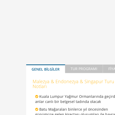
TUR PROGRAMI
FİY
GENEL BİLGİLER
Malezya & Endonezya & Singapur Turu
Notları
Kuala Lumpur Yağmur Ormanlarında geçirdi
anlar canlı bir belgesel tadında olacak
Batu Mağaraları binlerce yıl öncesinden
günümüze gelen kireçtaşı oluşumları ile hayr