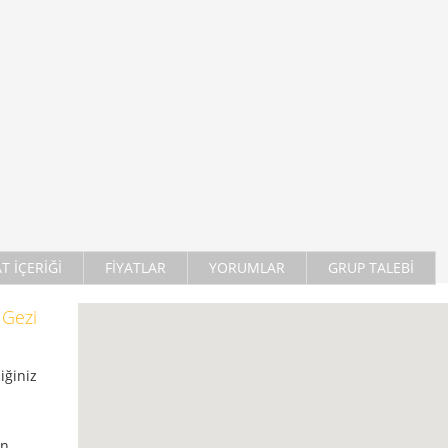
AT İÇERİĞİ
FİYATLAR
YORUMLAR
GRUP TALEBİ
 Gezi
ğiniz
an