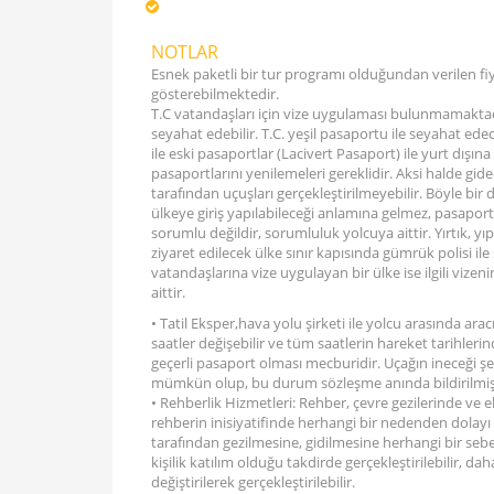
NOTLAR
Esnek paketli bir tur programı olduğundan verilen fiy
gösterebilmektedir.
T.C vatandaşları için vize uygulaması bulunmamaktadır
seyahat edebilir. T.C. yeşil pasaportu ile seyahat edece
ile eski pasaportlar (Lacivert Pasaport) ile yurt dışına
pasaportlarını yenilemeleri gereklidir. Aksi halde gi
tarafından uçuşları gerçekleştirilmeyebilir. Böyle bi
ülkeye giriş yapılabileceği anlamına gelmez, pasapor
sorumlu değildir, sorumluluk yolcuya aittir. Yırtık, 
ziyaret edilecek ülke sınır kapısında gümrük polisi i
vatandaşlarına vize uygulayan bir ülke ise ilgili vi
aittir.
• Tatil Eksper,hava yolu şirketi ile yolcu arasında 
saatler değişebilir ve tüm saatlerin hareket tarihleri
geçerli pasaport olması mecburidir. Uçağın ineceği şeh
mümkün olup, bu durum sözleşme anında bildirilm
• Rehberlik Hizmetleri: Rehber, çevre gezilerinde ve e
rehberin inisiyatifinde herhangi bir nedenden dolayı be
tarafından gezilmesine, gidilmesine herhangi bir sebe
kişilik katılım olduğu takdirde gerçekleştirilebilir, da
değiştirilerek gerçekleştirilebilir.