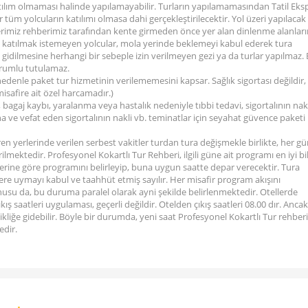
katılım olmaması halinde yapılamayabilir. Turların yapılamamasından Tatil Eks
tüm yolcuların katılımı olmasa dahi gerçekleştirilecektir. Yol üzeri yapılacak
lerimiz rehberimiz tarafından kente girmeden önce yer alan dinlenme alanlar
ara katılmak istemeyen yolcular, mola yerinde beklemeyi kabul ederek tura
e, gidilmesine herhangi bir sebeple izin verilmeyen gezi ya da turlar yapılmaz.
orumlu tutulamaz.
nedenle paket tur hizmetinin verilememesini kapsar. Sağlık sigortası değildir,
misafire ait özel harcamadır.)
 bagaj kaybı, yaralanma veya hastalık nedeniyle tıbbi tedavi, sigortalının nakl
 ve vefat eden sigortalının nakli vb. teminatlar için seyahat güvence paketi
ren yerlerinde verilen serbest vakitler turdan tura değişmekle birlikte, her g
rilmektedir. Profesyonel Kokartlı Tur Rehberi, ilgili güne ait programı en iyi bi
lerine göre programını belirleyip, buna uygun saatte depar verecektir. Tura
tlere uymayı kabul ve taahhüt etmiş sayılır. Her misafir program akışını
nusu da, bu duruma paralel olarak ayni şekilde belirlenmektedir. Otellerde
ış saatleri uygulaması, geçerli değildir. Otelden çıkış saatleri 08.00 dır. Ancak
iğe gidebilir. Böyle bir durumda, yeni saat Profesyonel Kokartlı Tur rehberi
edir.