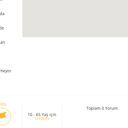
nda
nde
nan
nmeyin
itiş
Toplam 0 Yorum
10 - 65 Yaş için
UYGUN