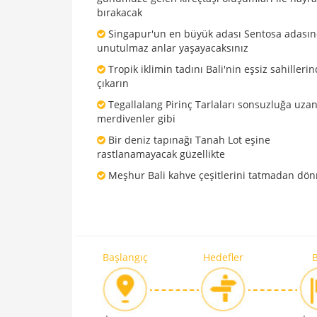
bırakacak
Singapur'un en büyük adası Sentosa adası
unutulmaz anlar yaşayacaksınız
Tropik iklimin tadını Bali'nin eşsiz sahilleri
çıkarın
Tegallalang Pirinç Tarlaları sonsuzluğa uza
merdivenler gibi
Bir deniz tapınağı Tanah Lot eşine
rastlanamayacak güzellikte
Meşhur Bali kahve çeşitlerini tatmadan dö
Başlangıç
Hedefler
B