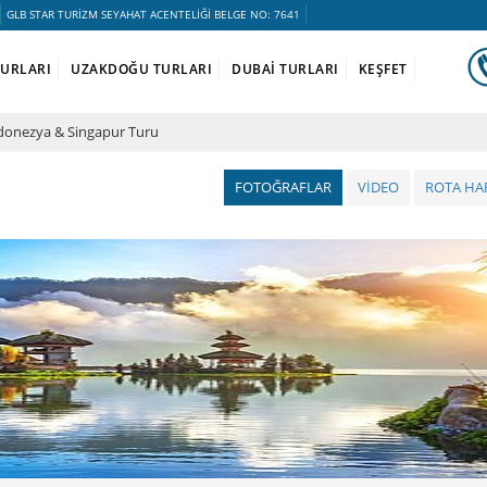
GLB STAR TURİZM SEYAHAT ACENTELİĞİ BELGE NO: 7641
TURLARI
UZAKDOĞU TURLARI
DUBAİ TURLARI
KEŞFET
donezya & Singapur Turu
FOTOĞRAFLAR
VİDEO
ROTA HAR