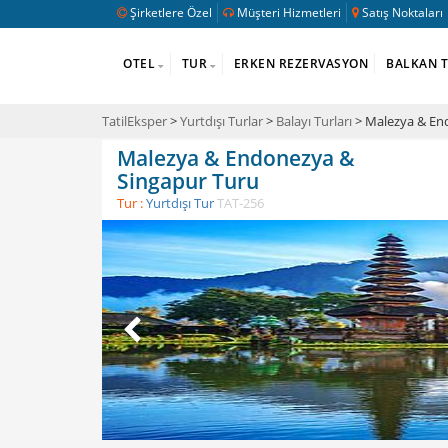
Şirketlere Özel
Müşteri Hizmetleri
Satış Noktaları
OTEL
TUR
ERKEN REZERVASYON
BALKAN 
TatilEksper
>
Yurtdışı Turlar
>
Balayı Turları
> Malezya & En
Malezya & Endonezya &
Singapur Turu
Tur :
Yurtdışı Tur
TAT-256