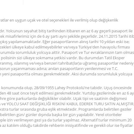
atlar en uygun uçak ve otel seçenekleri ile verilmiş olup değişkenlik
. Yolcunun seyahat bitiş tarihinden itibaren en az 6 ay geçerli pasaport ile
k misafirlerimiz için de 6 ay şartı aynı şekilde geçerlidir. 24.11.2015 Tarihi iti
 çıkış yapılamamaktadır. Eğer pasaportlarının alınış tarihi 10 yıldan eski ise;
decekleri ülkeye kabul edilmeyebilirler ve/veya Türkiye'den havayolu firması
r durumda sorumluluk yolcuya aittir. Pasaport ve Tur evraklarınızın tam olmas
t polisinin sizi ülkeye sokmama yetkisi vardır. Bu durumdan Tatil Eksper
yıpranmış, ıslanmış ve/veya benzeri tahribat(lar)a uğramış pasaportlar nedeniy
le sorun yaşanmaması adına; anılan pasaportların yenilenmesi ve T.C.
zenin yeni pasaportta olması gerekmektedir. Aksi durumda sorumluluk yolcuya
aracı konumunda olup, 28/09/1955 Lahey Protokolü’ne tabidir. Uçuş öncesinde
nden 48 saat önce teyit edilmesi gerekmektedir. Yurtdışı gezilerinde en az 6 ay
re göre parkurlarda değişiklikler olabilir. Uçak tipi ve saatinin değişmesi
iş ve YOLCU SAAT DEĞİŞİKLİĞİ RİSKİNİ KABUL EDEREK TURU SATIN ALMIŞTIR
kstra turlar sırasında gruba eşlik etmektedir. Programlarda belirtilen geziler
lirtilen gün/ günler dışında başka bir gün yapılabilir. Yerel otoriteler
ple izin verilmeyen gezi ya da turlar yapılmaz. Alternatif turlar minimum 20
ha az katılım olduğu takdirde rehberin inisiyatifinde ve gerekli olur ise fiyatlar