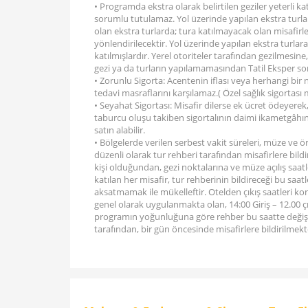
• Programda ekstra olarak belirtilen geziler yeterli 
sorumlu tutulamaz. Yol üzerinde yapılan ekstra turlar 
olan ekstra turlarda; tura katılmayacak olan misafir
yönlendirilecektir. Yol üzerinde yapılan ekstra turl
katılmışlardır. Yerel otoriteler tarafından gezilmesin
gezi ya da turların yapılamamasından Tatil Eksper s
• Zorunlu Sigorta: Acentenin iflası veya herhangi bir 
tedavi masraflarını karşılamaz.( Özel sağlık sigortası 
• Seyahat Sigortası: Misafir dilerse ek ücret ödeyerek,
taburcu oluşu takiben sigortalının daimi ikametgâhına
satın alabilir.
• Bölgelerde verilen serbest vakit süreleri, müze ve ö
düzenli olarak tur rehberi tarafından misafirlere bildi
kişi olduğundan, gezi noktalarına ve müze açılış saat
katılan her misafir, tur rehberinin bildireceği bu saa
aksatmamak ile mükelleftir. Otelden çıkış saatleri ko
genel olarak uygulanmakta olan, 14:00 Giriş – 12.00 çık
programın yoğunluğuna göre rehber bu saatte değişikl
tarafından, bir gün öncesinde misafirlere bildirilmekt