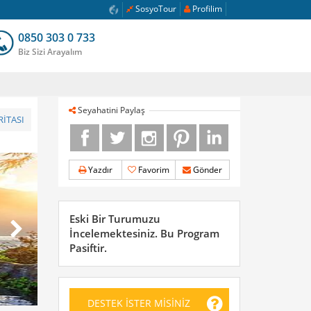
SosyoTour
Profilim
0850 303 0 733
Biz Sizi Arayalım
Seyahatini Paylaş
İTASI
Yazdır
Favorim
Gönder
Eski Bir Turumuzu
İncelemektesiniz. Bu Program
Pasiftir.
DESTEK İSTER MİSİNİZ