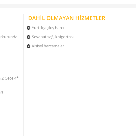
DAHİL OLMAYAN HİZMETLER
Yurtdışı çıkış harcı
parkurunda
Seyahat sağlık sigortası
Kişisel harcamalar
a 2 Gece 4*
rı