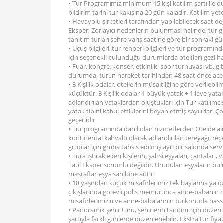
• Tur Programımız minimum 15 kişi katılım şartı ile dü
bildirim tarihi tur kakışına 20 gün kaladır. Katılım yet
• Havayolu şirketleri tarafından yapılabilecek saat değ
Eksper, Zorlayıcı nedenlerin bulunması halinde; tur gü
tanıtım turları şehre varış saatine göre bir sonraki gün
• Uçuş bilgileri, tur rehberi bilgileri ve tur programı
için seçenekli bulunduğu durumlarda otel(ler) gezi h
• Fuar, kongre, konser, etkinlik, spor turnuvası vb. gi
durumda, turun hareket tarihinden 48 saat önce acente
• 3 Kişilik odalar, otellerin müsaitliğine göre verileb
küçüktür. 3 Kişilik odalar 1 büyük yatak + 1ilave ya
adlandırılan yataklardan oluştukları için Tur katılımc
yatak tipini kabul ettiklerini beyan etmiş sayılırlar.
geçerlidir
• Tur programında dahil olan hizmetlerden Otelde al
kontinental kahvaltı olarak adlandırılan tereyağı, re
gruplar için gruba tahsis edilmiş ayrı bir salonda servis
• Tura iştirak eden kişilerin, şahsi eşyaları, çantala
Tatil Eksper sorumlu değildir. Unutulan eşyaların bu
masraflar eşya sahibine aittir.
• 18 yaşından küçük misafirlerimiz tek başlarına ya d
çıkışlarında görevli polis memurunca anne-babanın or
misafirlerimizin ve anne-babalarının bu konuda hassa
• Panoramik şehir turu, şehirlerin tanıtımı için düzenl
şartıyla farklı günlerde düzenlenebilir. Ekstra tur fiyatl