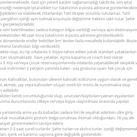
zenlenmektedir. Gezi için yeterli katılım sağlanamadığı takdirde, son iptal
ersizliği nedeniyle İptal edilen tur tüketicinin e-posta adresine gönderilecektir
işiklikleri ve olabilecek rötarlardan Tatil Eksper sorumlu tutulamaz. Tatil
zergâhını içeriği aynı kalmak koşuluyla değiştirme hakkını saklı tutar. Şehir
 gerçekleştirilebilir.
nda isim belirtilmeden sadece kategori bilgisi verildiği ve/veya aynı destinasyo
areketinden 48 saat önce tüketicinin e-posta adresine gönderilecektir.
bi dönemlerde oteller belirtilen km’ lerden fazla mesafede kullanılabilir. Böyle
niz tarafından bilgi verilecektir.
ilmekte olup, bu tip odalarda 3. Kişiye tahsis edilen yatak standart yataklardan
taktan oluşmaktadır. İlave yataklar. Açma-kapama ve coach bed olarak
ısı 3. Kişi ve/veya çocuk rezervasyonlarında odalarda yaşanabilecek sıkışıklık 
 Çocuk indirimleri 2 yetişkin yanında kalan –yaş grubuna uyan- tek çocuk için
ınan Kahvaltılar, bulunulan ülkenin kahvaltı kültürüne uygun olarak ve gene
çel, ekmek, çay veya kahveden oluşan sınırlı bir mönü ile sunulmakta olup
 edilebilir.
rı, valizleri kendi sorumluluğunda olup, unutulan/kaybolan/çalınan eşyalardan
lunma durumlarında Ülkeye ve/veya kişiye ulaştırılması sırasında yapılan
a yanlarında anne ya da babadan sadece biri ile seyahat ederken ülke giriş-
tak muvafakatini gösterir belge sorulması ihtimali olduğundan; 18 yaş altı
siyet göstermelerini tavsiye ederiz
enen 2-3 saat süreli turlardır. Şehir turları ve ekstra turlar, içeriği değişmeme
arı, içerik ve katılımcı sayısına göre değişiklik gösterebilir.