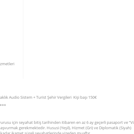
izmetleri
lık Audio Sistem + Turist Şehir Vergileri Kişi başı 150€
r***
vurusu için seyahat bitiş tarihinden itibaren en az 6 ay geçerli pasaport ve “V
le başvurmak gerekmektedir. Hususi (Yeşil), Hizmet (Gri) ve Diplomatik (Siyah)
 kadar ikamet süreli seyahatlerinde vizeden muaftır.