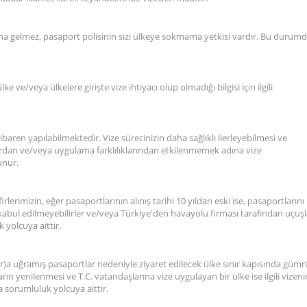
mına gelmez, pasaport polisinin sizi ülkeye sokmama yetkisi vardır. Bu durum
 ve/veya ülkelere girişte vize ihtiyacı olup olmadığı bilgisi için ilgili
baren yapılabilmektedir. Vize sürecinizin daha sağlıklı ilerleyebilmesi ve
dan ve/veya uygulama farklılıklarından etkilenmemek adına vize
unur.
lerimizin, eğer pasaportlarının alınış tarihi 10 yıldan eski ise, pasaportlarını
e kabul edilmeyebilirler ve/veya Türkiye'den havayolu firması tarafından uçuşl
 yolcuya aittir.
lar)a uğramış pasaportlar nedeniyle ziyaret edilecek ülke sınır kapısında güm
ın yenilenmesi ve T.C. vatandaşlarına vize uygulayan bir ülke ise ilgili vizeni
sorumluluk yolcuya aittir.