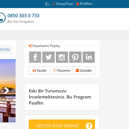
SosyoTour
Profilim
0850 303 0 733
Biz Sizi Arayalım
Seyahatini Paylaş
İTASI
Yazdır
Favorim
Gönder
Eski Bir Turumuzu
İncelemektesiniz. Bu Program
Pasiftir.
DESTEK İSTER MİSİNİZ