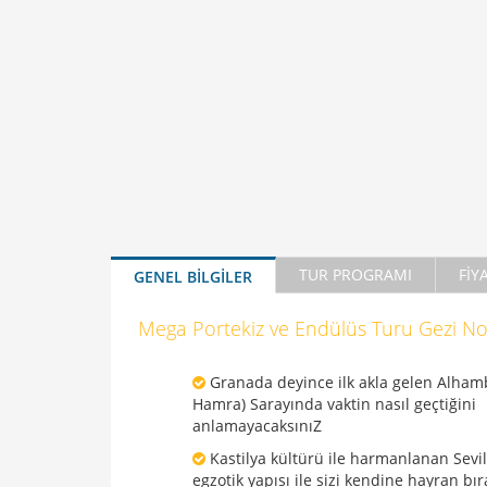
TUR PROGRAMI
FİY
GENEL BİLGİLER
Mega Portekiz ve Endülüs Turu Gezi Not
Granada deyince ilk akla gelen Alhamb
Hamra) Sarayında vaktin nasıl geçtiğini
anlamayacaksınıZ
‌Kastilya kültürü ile harmanlanan Sevil
egzotik yapısı ile sizi kendine hayran bı