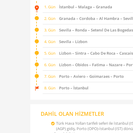
1. Gün
İstanbul – Malaga – Granada
2. Gün
Granada – Cordoba – Al Hambra – Sevıl
3. Gün
Sevılla – Ronda – Setenıl De Las Bogedas 
4. Gün
Sevılla – Lizbon
5. Gün
Lizbon – Sintra – Cabo De Roca – Cascais 
6. Gün
Lizbon – Obidos – Fatima – Nazare – Por
7. Gün
Porto – Aviero – Goimaraes – Porto
8. Gün
Porto – İstanbul
DAHİL OLAN HİZMETLER
Türk Hava Yolları tarifeli seferi ile İstanbul 
(AGP) gidiş, Porto (OPO)-İstanbul (IST) dö