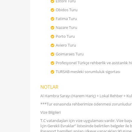
Estoril Turu
Obidos Turu
Fatima Turu
Nazare Turu
Porto Turu
Aviero Turu
Goimaraes Turu
Profesyonel Türkçe rehberlik ve asistanlık h
TURSAB mesleki sorumluluk sigortası
NOTLAR
Al Hambra Sarayı (Harem Hariç) + Lokal Rehber + Kulak
***Tur esnasında rehberimize ödenmesi zorunludu
Vize Bilgileri
T.C vatandaşları için vize uygulaması vardır. Vize baş
İçin Gerekli Evraklar” listesinde belirtilen belgeler i
Pasaport hamilleri anılan ülkeye yapacakları 90 güne