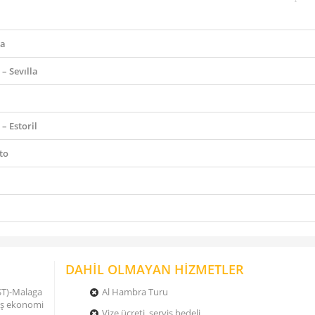
la
– Sevılla
– Estoril
to
DAHİL OLMAYAN HİZMETLER
(IST)-Malaga
Al Hambra Turu
nüş ekonomi
Vize ücreti, servis bedeli