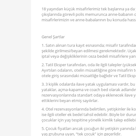
18 yaşından küçük misafirlerimiz tek başlarına ya da
çıkışlarında görevli polis memurunca anne-babanın or
misafirlerimizin ve anne-babalarının bu konuda hassa
Genel Şartlar
1. Satın alınan tura kayıt esnasında; misafir tarafı
şekilde girilmesi/beyan edilmesi gerekmektedir. Uçak b
iptal veya değişikliklerinin ceza bedeli misafirlere yansı
2. Tatil Eksper tarafından, oda ile ilgili talepler (yüksek
Ayırtılan odaların, otelin müsaitliğine göre misafirin
otele giriş sırasındaki müsaitliğe bağlıdır ve Tatil Ek
3. 3 kişilik odalarda ilave yatak uygulaması vardır, b
yataklar, açma-kapama ve coach bed olarak adlandırıl
rezervasyonlarında standart odaya eklenecek ilave yat
ettiklerini beyan etmiş sayılırlar.
4. Otel rezervasyonlarında belirtilen, yetişkinler ile 
ise ilgili oteller ek bedel tahsil edebilir. Böyle bir 
çocuklar için yaş tespitine yönelik kimlik talep edilebil
5. Çocuk fiyatları ancak çocuğun iki yetişkin yanınd
yaş grubuna uyan, “tek çocuk” için geçerlidir.