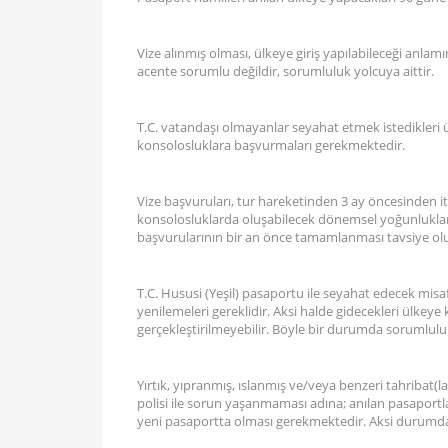
Vize alınmış olması, ülkeye giriş yapılabileceği anla
acente sorumlu değildir, sorumluluk yolcuya aittir.
T.C. vatandaşı olmayanlar seyahat etmek istedikleri ülke
konsolosluklara başvurmaları gerekmektedir.
Vize başvuruları, tur hareketinden 3 ay öncesinden iti
konsolosluklarda oluşabilecek dönemsel yoğunluklar
başvurularının bir an önce tamamlanması tavsiye ol
T.C. Hususi (Yeşil) pasaportu ile seyahat edecek misafir
yenilemeleri gereklidir. Aksi halde gidecekleri ülkey
gerçekleştirilmeyebilir. Böyle bir durumda sorumluluk
Yırtık, yıpranmış, ıslanmış ve/veya benzeri tahribat(
polisi ile sorun yaşanmaması adına; anılan pasaportlar
yeni pasaportta olması gerekmektedir. Aksi durumda 