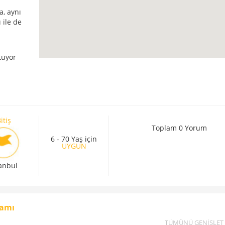
a, aynı
 ile de
utuyor
itiş
Toplam 0 Yorum
6 - 70 Yaş için
UYGUN
tanbul
ramı
TÜMÜNÜ GENİŞLET