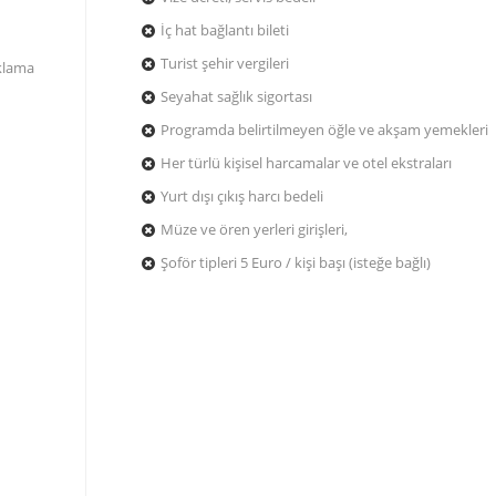
İç hat bağlantı bileti
Turist şehir vergileri
aklama
Seyahat sağlık sigortası
Programda belirtilmeyen öğle ve akşam yemekleri
Her türlü kişisel harcamalar ve otel ekstraları
Yurt dışı çıkış harcı bedeli
Müze ve ören yerleri girişleri,
Şoför tipleri 5 Euro / kişi başı (isteğe bağlı)