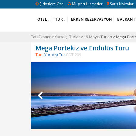
Şirketlere Özel
Müşteri Hizmetleri
Satış Noktaları
OTEL
TUR
ERKEN REZERVASYON
BALKAN 
TatilEksper
>
Yurtdışı Turlar
>
19 Mayıs Turları
> Mega Porte
Mega Portekiz ve Endülüs Turu
Tur :
Yurtdışı Tur
COT-209