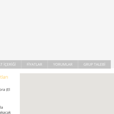
AT İÇERİĞİ
FİYATLAR
YORUMLAR
GRUP TALEBİ
ları
ra (El
la
rakacak