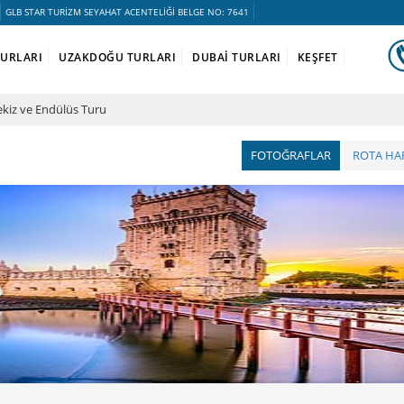
GLB STAR TURİZM SEYAHAT ACENTELİĞİ BELGE NO: 7641
TURLARI
UZAKDOĞU TURLARI
DUBAİ TURLARI
KEŞFET
kiz ve Endülüs Turu
FOTOĞRAFLAR
ROTA HAR