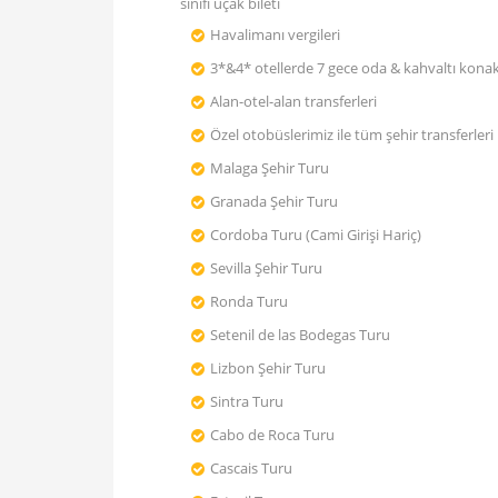
sınıfı uçak bileti
Havalimanı vergileri
3*&4* otellerde 7 gece oda & kahvaltı kon
Alan-otel-alan transferleri
Özel otobüslerimiz ile tüm şehir transferleri
Malaga Şehir Turu
Granada Şehir Turu
Cordoba Turu (Cami Girişi Hariç)
Sevilla Şehir Turu
Ronda Turu
Setenil de las Bodegas Turu
Lizbon Şehir Turu
Sintra Turu
Cabo de Roca Turu
Cascais Turu