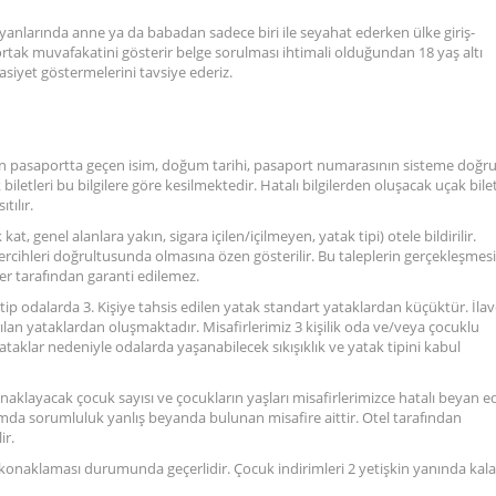
 yanlarında anne ya da babadan sadece biri ile seyahat ederken ülke giriş-
tak muvafakatini gösterir belge sorulması ihtimali olduğundan 18 yaş altı
siyet göstermelerini tavsiye ederiz.
ndan pasaportta geçen isim, doğum tarihi, pasaport numarasının sisteme doğr
iletleri bu bilgilere göre kesilmektedir. Hatalı bilgilerden oluşacak uçak bilet
tılır.
 kat, genel alanlara yakın, sigara içilen/içilmeyen, yatak tipi) otele bildirilir.
 tercihleri doğrultusunda olmasına özen gösterilir. Bu taleplerin gerçekleşmesi
sper tarafından garanti edilemez.
u tip odalarda 3. Kişiye tahsis edilen yatak standart yataklardan küçüktür. İla
an yataklardan oluşmaktadır. Misafirlerimiz 3 kişilik oda ve/veya çocuklu
aklar nedeniyle odalarda yaşanabilecek sıkışıklık ve yatak tipini kabul
konaklayacak çocuk sayısı ve çocukların yaşları misafirlerimizce hatalı beyan ed
durumda sorumluluk yanlış beyanda bulunan misafire aittir. Otel tarafından
ir.
a konaklaması durumunda geçerlidir. Çocuk indirimleri 2 yetişkin yanında kal