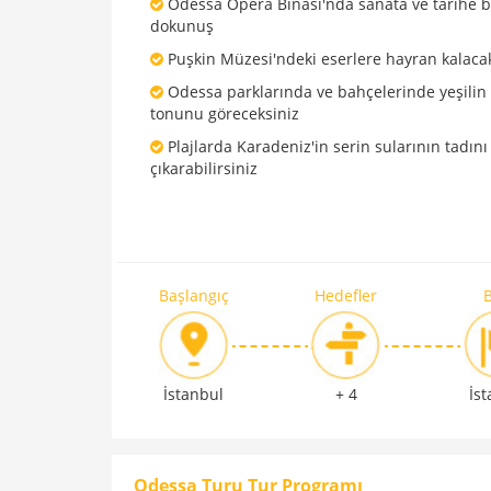
Odessa Opera Binası'nda sanata ve tarihe b
dokunuş
Puşkin Müzesi'ndeki eserlere hayran kalaca
Odessa parklarında ve bahçelerinde yeşilin
tonunu göreceksiniz
Plajlarda Karadeniz'in serin sularının tadını
çıkarabilirsiniz
Başlangıç
Hedefler
B
İstanbul
+ 4
İs
Odessa Turu Tur Programı