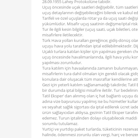
28.09.1955 Lahey Protokolüne tabidir.
Uçuş öncesinde uçak saatleri değişebilir, tüm saatler
uçuş detaylarının değişebileceğini bilerek ve kabul ed
Tarifeli ve özel uçuşlarda rötar ya da uçuş saati değişik
yükümlüdür. Misafir uçuş saatinin değişme/iptal riskin
Tur ile ilgili kesin bilgiler (uçuş saati, uçak biletleri,
misafirlere iletilecektir.
Türk Hava yolları kuralları gereğince; gidiş-dönüş ola
uçuşu hava yolu tarafından iptal edilebilmektedir. Di
Uçaklı turlara katılan kişiler için yapılması gereken ch
uçuş öncesinde havalimanlarında, ilgili hava yolu kon
yapılması zorunludur.
Tura katılım için havaalanında zamanın bulunmayan, 
misafirlerin tura dahil olmaları için gerekli olacak gid
konulara dair oluşacak tüm masraflar kendilerine aitt
Gezi için yeterli katılım sağlanamadığı takdirde; Tati
bir durumda iptal bilgisi misafire iletilir. Tur bedelin
Tatil Eksper’ dan alınmış olan iç hat bağlantı uçuşu da 
adına vize başvurusu yapılmış ise bu hizmetler kulla
ve seyahat sağlık sigortası da iptal edilerek ücret iade
ürün sağlayıcıdan aldıysa, gezinin Tatil Eksper taraf
edemez. Turun iptalinden dolayı oluşabilecek maddi v
sorumlu tutulamaz.
Yurtiçi ve yurtdışı paket turlarda, tüketicinin reze
halinde, ödenmesi zorunlu olan vergi, harç ve benze