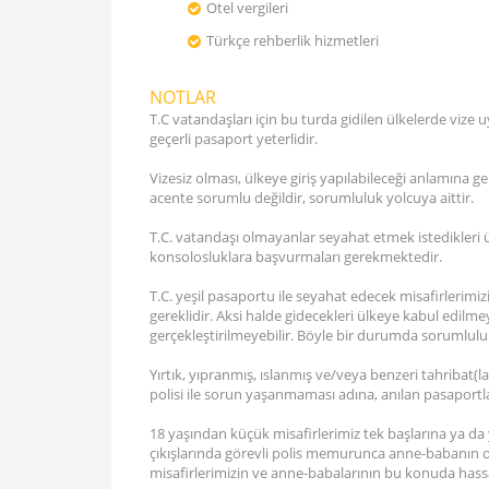
Otel vergileri
Türkçe rehberlik hizmetleri
NOTLAR
T.C vatandaşları için bu turda gidilen ülkelerde vize
geçerli pasaport yeterlidir.
Vizesiz olması, ülkeye giriş yapılabileceği anlamına 
acente sorumlu değildir, sorumluluk yolcuya aittir.
T.C. vatandaşı olmayanlar seyahat etmek istedikleri ülke
konsolosluklara başvurmaları gerekmektedir.
T.C. yeşil pasaportu ile seyahat edecek misafirlerimizi
gereklidir. Aksi halde gidecekleri ülkeye kabul edilm
gerçekleştirilmeyebilir. Böyle bir durumda sorumluluk
Yırtık, yıpranmış, ıslanmış ve/veya benzeri tahribat(
polisi ile sorun yaşanmaması adına, anılan pasaport
18 yaşından küçük misafirlerimiz tek başlarına ya da
çıkışlarında görevli polis memurunca anne-babanın or
misafirlerimizin ve anne-babalarının bu konuda hassa