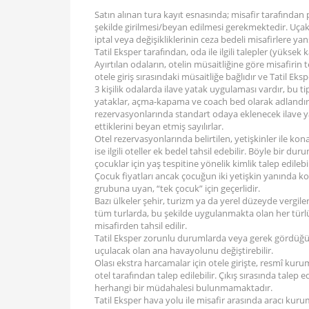
Satın alınan tura kayıt esnasında; misafir tarafında
şekilde girilmesi/beyan edilmesi gerekmektedir. Uçak b
iptal veya değişikliklerinin ceza bedeli misafirlere yansı
Tatil Eksper tarafından, oda ile ilgili talepler (yüksek k
Ayırtılan odaların, otelin müsaitliğine göre misafirin
otele giriş sırasındaki müsaitliğe bağlıdır ve Tatil Ek
3 kişilik odalarda ilave yatak uygulaması vardır, bu t
yataklar, açma-kapama ve coach bed olarak adlandırıl
rezervasyonlarında standart odaya eklenecek ilave yat
ettiklerini beyan etmiş sayılırlar.
Otel rezervasyonlarında belirtilen, yetişkinler ile kon
ise ilgili oteller ek bedel tahsil edebilir. Böyle bir 
çocuklar için yaş tespitine yönelik kimlik talep edilebil
Çocuk fiyatları ancak çocuğun iki yetişkin yanında k
grubuna uyan, “tek çocuk” için geçerlidir.
Bazı ülkeler şehir, turizm ya da yerel düzeyde vergiler
tüm turlarda, bu şekilde uygulanmakta olan her türlü şe
misafirden tahsil edilir.
Tatil Eksper zorunlu durumlarda veya gerek gördüğü
uçulacak olan ana havayolunu değiştirebilir.
Olası ekstra harcamalar için otele girişte, resmî kuru
otel tarafından talep edilebilir. Çıkış sırasında talep e
herhangi bir müdahalesi bulunmamaktadır.
Tatil Eksper hava yolu ile misafir arasında aracı kurum