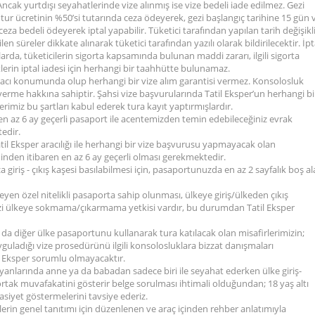
ncak yurtdışı seyahatlerinde vize alınmış ise vize bedeli iade edilmez. Gezi
r ücretinin %50’si tutarında ceza ödeyerek, gezi başlangıç tarihine 15 gün 
 bedeli ödeyerek iptal yapabilir. Tüketici tarafından yapılan tarih değişikli
en süreler dikkate alınarak tüketici tarafından yazılı olarak bildirilecektir. İpt
larda, tüketicilerin sigorta kapsamında bulunan maddi zararı, ilgili sigorta
tlerin iptal iadesi için herhangi bir taahhütte bulunamaz.
 aracı konumunda olup herhangi bir vize alım garantisi vermez. Konsolosluk
rme hakkına sahiptir. Şahsi vize başvurularında Tatil Eksper’un herhangi bi
imiz bu şartları kabul ederek tura kayıt yaptırmışlardır.
 en az 6 ay geçerli pasaport ile acentemizden temin edebileceğiniz evrak
tedir.
il Eksper aracılığı ile herhangi bir vize başvurusu yapmayacak olan
hinden itibaren en az 6 ay geçerli olması gerekmektedir.
giriş - çıkış kaşesi basılabilmesi için, pasaportunuzda en az 2 sayfalık boş a
eyen özel nitelikli pasaporta sahip olunması, ülkeye giriş/ülkeden çıkış
sizi ülkeye sokmama/çıkarmama yetkisi vardır, bu durumdan Tatil Eksper
da diğer ülke pasaportunu kullanarak tura katılacak olan misafirlerimizin;
guladığı vize prosedürünü ilgili konsolosluklara bizzat danışmaları
l Eksper sorumlu olmayacaktır.
 yanlarında anne ya da babadan sadece biri ile seyahat ederken ülke giriş-
tak muvafakatini gösterir belge sorulması ihtimali olduğundan; 18 yaş altı
siyet göstermelerini tavsiye ederiz.
lerin genel tanıtımı için düzenlenen ve araç içinden rehber anlatımıyla