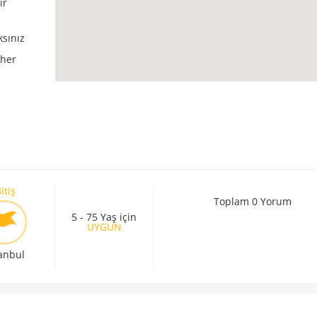
ir
ksınız
 her
itiş
Toplam 0 Yorum
5 - 75 Yaş için
UYGUN
tanbul