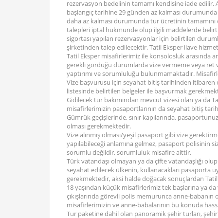
rezervasyon bedelinin tamamı kendisine iade edilir. A
başlangıç tarihine 29 günden az kalması durumunda tu
daha az kalması durumunda tur ücretinin tamamını ceza
talepleri iptal hükmünde olup ilgili maddelerde belirtil
sigortası yapılan rezervasyonlar için belirtilen durum
şirketinden talep edilecektir. Tatil Eksper ilave hizme
Tatil Eksper misafirlerimiz ile konsolosluk arasında
gerekli gördüğü durumlarda vize vermeme veya ret ve
yaptırımı ve sorumluluğu bulunmamaktadır. Misafirler
Vize başvurusu için seyahat bitiş tarihinden itibaren
listesinde belirtilen belgeler ile başvurmak gerekmek
Gidilecek tur bakımından mevcut vizesi olan ya da Tat
misafirlerimizin pasaportlarının da seyahat bitiş tari
Gümrük geçişlerinde, sınır kapılarında, pasaportunuza 
olması gerekmektedir.
Vize alınmış olması/yeşil pasaport gibi vize gerektirm
yapılabileceği anlamına gelmez, pasaport polisinin 
sorumlu değildir, sorumluluk misafire aittir.
Türk vatandaşı olmayan ya da çifte vatandaşlığı olup 
seyahat edilecek ülkenin, kullanacakları pasaporta uy
gerekmektedir, aksi halde doğacak sonuçlardan Tati
18 yaşından küçük misafirlerimiz tek başlarına ya da
çıkışlarında görevli polis memurunca anne-babanın or
misafirlerimizin ve anne-babalarının bu konuda hassa
Tur paketine dahil olan panoramik şehir turları, şehir