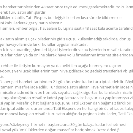
in hareket tarihlerinden 48 saat önce teyit edilmesi gerekmektedir. Yolcuları
erek turu satın almışlardır.
likleri olabilir. Tatil Eksper, bu değişiklikleri en kısa sürede bildirmekle
i kabul ederek geziyi satın almıştır.
 otel isimleri, rehber bilgisi, havaalanı buluşma saati) 48 saat kala acente tarafın
rak satın alınmış uçak biletlerinin gidiş uçuşu kullanılmadığı takdirde, dönüş
ğer havayollarında farklı kurallar uygulanmaktadır.
eck-in ve boarding işlemleri kişisel işlemlerdir ve bu işlemlerin misafir tarafı
tuarlarından ya da online olarak hava yolu firmalarının internet sitelerinden
rehber ile iletişim kurmayan ya da belirtilen uçağa binmeyen/kaçıran
iş-dönüş yeni uçak biletlerinin temini ve gidilecek bölgedeki transferleri vb. gi
ir.
l Eksper gezi hareket tarihinden 21 gün öncesine kadar turu iptal edebilir. Böy
in tamamı misafire iade edilir. Tur dışında satın alınan ilave hizmetlerin iadesi
misafire iade edilir, vize hizmeti, seyahat sağlık sigortası kullanılarak misafir
nılmış olacağından misafire iadesi yapılamaz, vize başvurusu yapılmamışsa v
si yapılır. Misafir iç hat bağlantı uçuşunu Tatil Eksper’ dan bağımsız farklı bir
ından iptal edilmesi durumunda Tatil Eksper’den herhangi bir ücret iadesi tale
e manevi kayıpları misafir turu satın aldığında peşinen kabul eder, Tatil Ek
rvasyonu/sözleşmeyi hizmetin başlamasına 30 gün kalaya kadar feshetmesi
ri yasal yükümlülüklerden doğan masraflar hariç olmak üzere ödediği