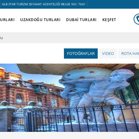
GLB STAR TURİZM SEYAHAT ACENTELİĞİ BELGE NO: 7641
TURLARI
UZAKDOĞU TURLARI
DUBAİ TURLARI
KEŞFET
ru
FOTOĞRAFLAR
VİDEO
ROTA HAR