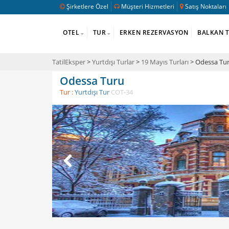
Şirketlere Özel
Müşteri Hizmetleri
Satış Noktaları
OTEL
TUR
ERKEN REZERVASYON
BALKAN 
TatilEksper
>
Yurtdışı Turlar
>
19 Mayıs Turları
> Odessa Tu
Odessa Turu
Tur :
Yurtdışı Tur
COT-34