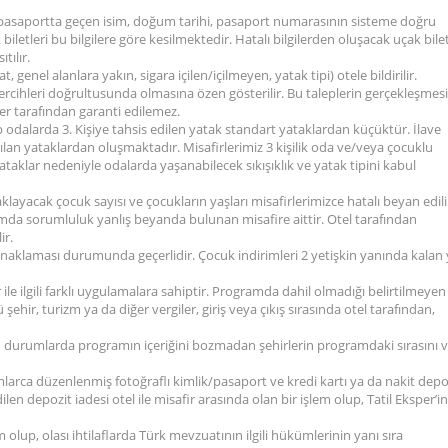
n pasaportta geçen isim, doğum tarihi, pasaport numarasının sisteme doğru
iletleri bu bilgilere göre kesilmektedir. Hatalı bilgilerden oluşacak uçak bilet
tılır.
at, genel alanlara yakın, sigara içilen/içilmeyen, yatak tipi) otele bildirilir.
 tercihleri doğrultusunda olmasına özen gösterilir. Bu taleplerin gerçekleşmesi
sper tarafından garanti edilemez.
ip odalarda 3. Kişiye tahsis edilen yatak standart yataklardan küçüktür. İlave
an yataklardan oluşmaktadır. Misafirlerimiz 3 kişilik oda ve/veya çocuklu
aklar nedeniyle odalarda yaşanabilecek sıkışıklık ve yatak tipini kabul
aklayacak çocuk sayısı ve çocukların yaşları misafirlerimizce hatalı beyan edili
durumda sorumluluk yanlış beyanda bulunan misafire aittir. Otel tarafından
ir.
onaklaması durumunda geçerlidir. Çocuk indirimleri 2 yetişkin yanında kalan
 ile ilgili farklı uygulamalara sahiptir. Programda dahil olmadığı belirtilmeyen
hir, turizm ya da diğer vergiler, giriş veya çıkış sırasında otel tarafından,
 durumlarda programın içeriğini bozmadan şehirlerin programdaki sırasını 
mlarca düzenlenmiş fotoğraflı kimlik/pasaport ve kredi kartı ya da nakit depo
dilen depozit iadesi otel ile misafir arasında olan bir işlem olup, Tatil Eksper’in
 olup, olası ihtilaflarda Türk mevzuatının ilgili hükümlerinin yanı sıra