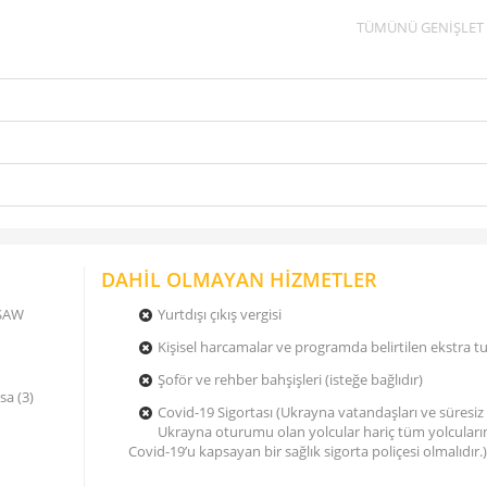
TÜMÜNÜ GENİŞLET
DAHİL OLMAYAN HİZMETLER
 SAW
Yurtdışı çıkış vergisi
Kişisel harcamalar ve programda belirtilen ekstra tu
Şoför ve rehber bahşişleri (isteğe bağlıdır)
sa (3)
Covid-19 Sigortası (Ukrayna vatandaşları ve süresiz
Ukrayna oturumu olan yolcular hariç tüm yolcuları
Covid-19’u kapsayan bir sağlık sigorta poliçesi olmalıdır.)