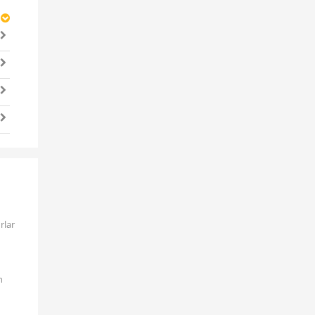
rlar
n