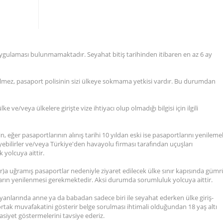
 uygulaması bulunmamaktadır. Seyahat bitiş tarihinden itibaren en az 6 ay
gelmez, pasaport polisinin sizi ülkeye sokmama yetkisi vardır. Bu durumdan
 ve/veya ülkelere girişte vize ihtiyacı olup olmadığı bilgisi için ilgili
n, eğer pasaportlarının alınış tarihi 10 yıldan eski ise pasaportlarını yenilemel
eyebilirler ve/veya Türkiye'den havayolu firması tarafından uçuşları
 yolcuya aittir.
lar)a uğramış pasaportlar nedeniyle ziyaret edilecek ülke sınır kapısında güm
ların yenilenmesi gerekmektedir. Aksi durumda sorumluluk yolcuya aittir.
 yanlarında anne ya da babadan sadece biri ile seyahat ederken ülke giriş-
tak muvafakatini gösterir belge sorulması ihtimali olduğundan 18 yaş altı
siyet göstermelerini tavsiye ederiz.