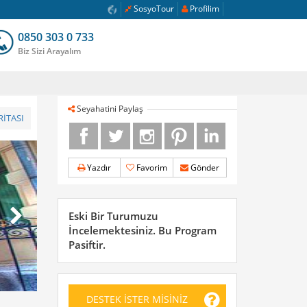
SosyoTour
Profilim
0850 303 0 733
Biz Sizi Arayalım
Seyahatini Paylaş
İTASI
Yazdır
Favorim
Gönder
Eski Bir Turumuzu
İncelemektesiniz. Bu Program
Pasiftir.
DESTEK İSTER MİSİNİZ