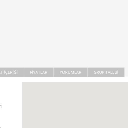
AT İÇERİĞİ
FİYATLAR
YORUMLAR
GRUP TALEBİ
i