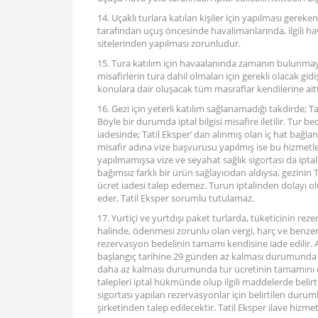
14. Uçaklı turlara katılan kişiler için yapılması gereke
tarafından uçuş öncesinde havalimanlarında, ilgili ha
sitelerinden yapılması zorunludur.
15. Tura katılım için havaalanında zamanın bulunmay
misafirlerin tura dahil olmaları için gerekli olacak gid
konulara dair oluşacak tüm masraflar kendilerine aitt
16. Gezi için yeterli katılım sağlanamadığı takdirde; T
Böyle bir durumda iptal bilgisi misafire iletilir. Tur b
iadesinde; Tatil Eksper’ dan alınmış olan iç hat bağlant
misafir adına vize başvurusu yapılmış ise bu hizmetl
yapılmamışsa vize ve seyahat sağlık sigortası da iptal 
bağımsız farklı bir ürün sağlayıcıdan aldıysa, gezinin
ücret iadesi talep edemez. Turun iptalinden dolayı o
eder, Tatil Eksper sorumlu tutulamaz.
17. Yurtiçi ve yurtdışı paket turlarda, tüketicinin 
halinde, ödenmesi zorunlu olan vergi, harç ve benze
rezervasyon bedelinin tamamı kendisine iade edilir. A
başlangıç tarihine 29 günden az kalması durumunda tu
daha az kalması durumunda tur ücretinin tamamını ceza
talepleri iptal hükmünde olup ilgili maddelerde belirtil
sigortası yapılan rezervasyonlar için belirtilen durum
şirketinden talep edilecektir. Tatil Eksper ilave hizme