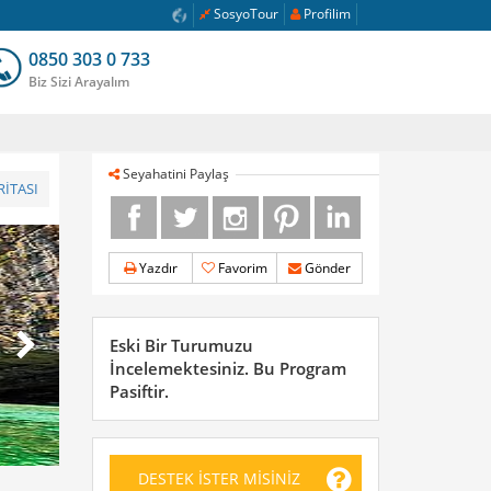
SosyoTour
Profilim
0850 303 0 733
Biz Sizi Arayalım
Seyahatini Paylaş
İTASI
Yazdır
Favorim
Gönder
Eski Bir Turumuzu
İncelemektesiniz. Bu Program
Pasiftir.
DESTEK İSTER MİSİNİZ