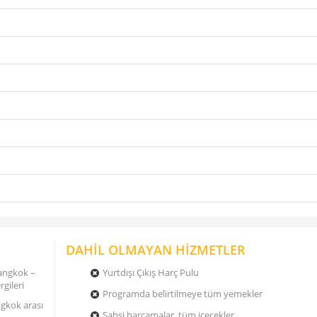
DAHİL OLMAYAN HİZMETLER
Bangkok –
Yurtdışı Çıkış Harç Pulu
rgileri
Programda belirtilmeye tüm yemekler
ngkok arası
Şahsi harcamalar, tüm içecekler