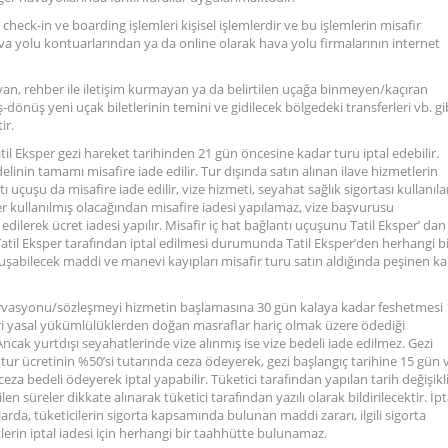
n check-in ve boarding işlemleri kişisel işlemlerdir ve bu işlemlerin misafir
va yolu kontuarlarından ya da online olarak hava yolu firmalarının internet
an, rehber ile iletişim kurmayan ya da belirtilen uçağa binmeyen/kaçıran
iş-dönüş yeni uçak biletlerinin temini ve gidilecek bölgedeki transferleri vb. gi
ir.
atil Eksper gezi hareket tarihinden 21 gün öncesine kadar turu iptal edebilir.
edelinin tamamı misafire iade edilir. Tur dışında satın alınan ilave hizmetlerin
ı uçuşu da misafire iade edilir, vize hizmeti, seyahat sağlık sigortası kullanıl
er kullanılmış olacağından misafire iadesi yapılamaz, vize başvurusu
edilerek ücret iadesi yapılır. Misafir iç hat bağlantı uçuşunu Tatil Eksper’ dan
 Tatil Eksper tarafından iptal edilmesi durumunda Tatil Eksper’den herhangi b
luşabilecek maddi ve manevi kayıpları misafir turu satın aldığında peşinen k
rezervasyonu/sözleşmeyi hizmetin başlamasına 30 gün kalaya kadar feshetmesi
ri yasal yükümlülüklerden doğan masraflar hariç olmak üzere ödediği
ncak yurtdışı seyahatlerinde vize alınmış ise vize bedeli iade edilmez. Gezi
r ücretinin %50’si tutarında ceza ödeyerek, gezi başlangıç tarihine 15 gün 
 bedeli ödeyerek iptal yapabilir. Tüketici tarafından yapılan tarih değişikli
en süreler dikkate alınarak tüketici tarafından yazılı olarak bildirilecektir. İpt
larda, tüketicilerin sigorta kapsamında bulunan maddi zararı, ilgili sigorta
tlerin iptal iadesi için herhangi bir taahhütte bulunamaz.