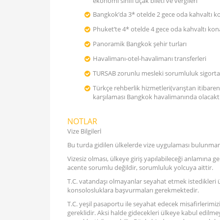
ekonomi sınıfı uçak bileti ve vergileri
Bangkok’da 3* otelde 2 gece oda kahvaltı 
Phuket’te 4* otelde 4 gece oda kahvaltı ko
Panoramik Bangkok şehir turları
Havalimanı-otel-havalimanı transferleri
TURSAB zorunlu mesleki sorumluluk sigorta
Türkçe rehberlik hizmetleri(varıştan itibaren
karşılaması Bangkok havalimanında olacaktı
NOTLAR
Vize Bilgilerİ
Bu turda gidilen ülkelerde vize uygulaması bulunmamak
Vizesiz olması, ülkeye giriş yapılabileceği anlamına 
acente sorumlu değildir, sorumluluk yolcuya aittir.
T.C. vatandaşı olmayanlar seyahat etmek istedikleri ülke
konsolosluklara başvurmaları gerekmektedir.
T.C. yeşil pasaportu ile seyahat edecek misafirlerimizi
gereklidir. Aksi halde gidecekleri ülkeye kabul edilm