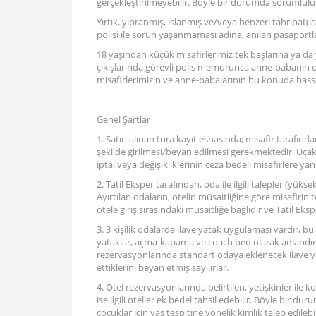
gerçekleştirilmeyebilir. Böyle bir durumda sorumluluk
Yırtık, yıpranmış, ıslanmış ve/veya benzeri tahribat(
polisi ile sorun yaşanmaması adına, anılan pasaport
18 yaşından küçük misafirlerimiz tek başlarına ya da
çıkışlarında görevli polis memurunca anne-babanın or
misafirlerimizin ve anne-babalarının bu konuda hassa
Genel Şartlar
1. Satın alınan tura kayıt esnasında; misafir tarafı
şekilde girilmesi/beyan edilmesi gerekmektedir. Uçak b
iptal veya değişikliklerinin ceza bedeli misafirlere yansı
2. Tatil Eksper tarafından, oda ile ilgili talepler (yüksek
Ayırtılan odaların, otelin müsaitliğine göre misafirin
otele giriş sırasındaki müsaitliğe bağlıdır ve Tatil Ek
3. 3 kişilik odalarda ilave yatak uygulaması vardır, b
yataklar, açma-kapama ve coach bed olarak adlandırıl
rezervasyonlarında standart odaya eklenecek ilave yat
ettiklerini beyan etmiş sayılırlar.
4. Otel rezervasyonlarında belirtilen, yetişkinler ile 
ise ilgili oteller ek bedel tahsil edebilir. Böyle bir 
çocuklar için yaş tespitine yönelik kimlik talep edilebil