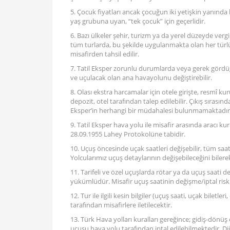
5. Çocuk fiyatları ancak çocuğun iki yetişkin yanınd
yaş grubuna uyan, “tek çocuk” için geçerlidir.
6. Bazı ülkeler şehir, turizm ya da yerel düzeyde vergi
tüm turlarda, bu şekilde uygulanmakta olan her türlü şe
misafirden tahsil edilir.
7. Tatil Eksper zorunlu durumlarda veya gerek gördü
ve uçulacak olan ana havayolunu değiştirebilir.
8. Olası ekstra harcamalar için otele girişte, resmî k
depozit, otel tarafından talep edilebilir. Çıkış sırasınd
Eksper’in herhangi bir müdahalesi bulunmamaktadır
9. Tatil Eksper hava yolu ile misafir arasında aracı ku
28.09.1955 Lahey Protokolüne tabidir.
10. Uçuş öncesinde uçak saatleri değişebilir, tüm saa
Yolcularımız uçuş detaylarının değişebileceğini bilere
11. Tarifeli ve özel uçuşlarda rötar ya da uçuş saati değ
yükümlüdür. Misafir uçuş saatinin değişme/iptal riskin
12. Tur ile ilgili kesin bilgiler (uçuş saati, uçak biletl
tarafından misafirlere iletilecektir.
13. Türk Hava yolları kuralları gereğince; gidiş-dönüş
uçuşu hava yolu tarafından iptal edilebilmektedir. Di