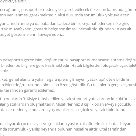
 yolcuya aittir.
lar)a uğramış pasaportlar nedeniyle ziyaret edilecek ülke sınır kapısında güm
ların yenilenmesi gerekmektedir. Aksi durumda sorumluluk yolcuya aittir.
 yanlarında anne ya da babadan sadece biri ile seyahat ederken ülke giriş-
tak muvafakatini gösterir belge sorulması ihtimali olduğundan 18 yaş altı
siyet göstermelerini tavsiye ederiz.
ndan pasaportta geçen isim, doğum tarihi, pasaport numarasının sisteme doğr
iletleri bu bilgilere göre kesilmektedir. Hatalı bilgilerden oluşacak uçak bilet
tılır.
 kat, genel alanlara yakın, sigara içilen/içilmeyen, yatak tipi) otele bildirilir.
 tercihleri doğrultusunda olmasına özen gösterilir. Bu taleplerin gerçekleşmesi
sper tarafından garanti edilemez.
u tip odalarda 3. Kişiye tahsis edilen yatak standart yataklardan küçüktür. İla
an yataklardan oluşmaktadır. Misafirlerimiz 3 kişilik oda ve/veya çocuklu
aklar nedeniyle odalarda yaşanabilecek sıkışıklık ve yatak tipini kabul
konaklayacak çocuk sayısı ve çocukların yaşları misafirlerimizce hatalı beyan ed
durumda sorumluluk yanlış beyanda bulunan misafire aittir. Otel tarafından
ir.