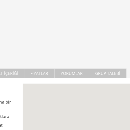
AT İÇERİĞİ
FİYATLAR
YORUMLAR
GRUP TALEBİ
na bir
klara
at