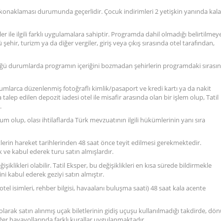
a konaklaması durumunda geçerlidir. Çocuk indirimleri 2 yetişkin yanında kal
ler ile ilgili farklı uygulamalara sahiptir. Programda dahil olmadığı belirtilmey
hir, turizm ya da diğer vergiler, giriş veya çıkış sırasında otel tarafından,
ğü durumlarda programın içeriğini bozmadan şehirlerin programdaki sırasın
urumlarca düzenlenmiş fotoğraflı kimlik/pasaport ve kredi kartı ya da nakit
a talep edilen depozit iadesi otel ile misafir arasında olan bir işlem olup, Tatil
.
rum olup, olası ihtilaflarda Türk mevzuatının ilgili hükümlerinin yanı sıra
tlerin hareket tarihlerinden 48 saat önce teyit edilmesi gerekmektedir.
k ve kabul ederek turu satın almışlardır.
işiklikleri olabilir. Tatil Eksper, bu değişiklikleri en kısa sürede bildirmekle
i kabul ederek geziyi satın almıştır.
eri, otel isimleri, rehber bilgisi, havaalanı buluşma saati) 48 saat kala acente
 olarak satın alınmış uçak biletlerinin gidiş uçuşu kullanılmadığı takdirde, dö
ğer havayollarında farklı kurallar uygulanmaktadır.