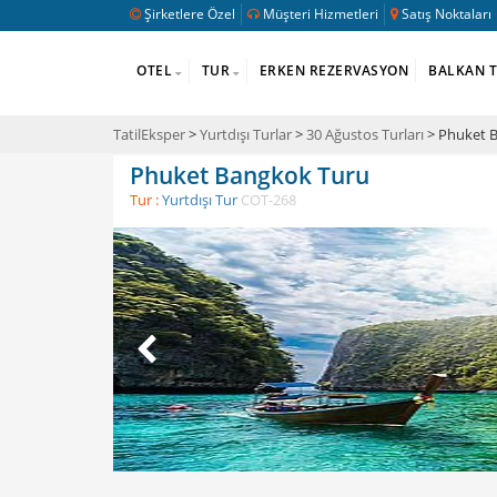
Şirketlere Özel
Müşteri Hizmetleri
Satış Noktaları
OTEL
TUR
ERKEN REZERVASYON
BALKAN 
TatilEksper
>
Yurtdışı Turlar
>
30 Ağustos Turları
> Phuket 
Phuket Bangkok Turu
Tur :
Yurtdışı Tur
COT-268