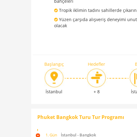
bahçeleri
Tropik iklimin tadını sahillerde çıkarın
Yüzen çarşıda alışveriş deneyimi unu
olacak
Başlangıç
Hedefler
B
İstanbul
+ 8
İs
Phuket Bangkok Turu Tur Programı
1. Gün
İstanbul - Bangkok