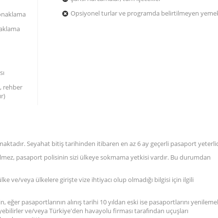
Opsiyonel turlar ve programda belirtilmeyen yeme
konaklama
naklama
sı
, rehber
r)
tadır. Seyahat bitiş tarihinden itibaren en az 6 ay geçerli pasaport yeterlid
gelmez, pasaport polisinin sizi ülkeye sokmama yetkisi vardır. Bu durumdan
 ve/veya ülkelere girişte vize ihtiyacı olup olmadığı bilgisi için ilgili
n, eğer pasaportlarının alınış tarihi 10 yıldan eski ise pasaportlarını yenilemel
eyebilirler ve/veya Türkiye'den havayolu firması tarafından uçuşları