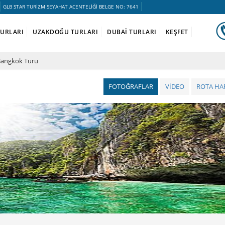
GLB STAR TURİZM SEYAHAT ACENTELİĞİ BELGE NO: 7641
TURLARI
UZAKDOĞU TURLARI
DUBAİ TURLARI
KEŞFET
Bangkok Turu
FOTOĞRAFLAR
VİDEO
ROTA HAR