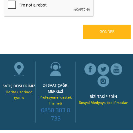
24 SAAT ÇAĞRI
SATIŞ OFİSLERİMİZ
MERKEZİ
Harita üzerinde
BİZİ TAKİP EDİN
Profesyonel destek
görün
Sosyal Medyaya özel fırsatlar
hizmeti
0850 303 0
733