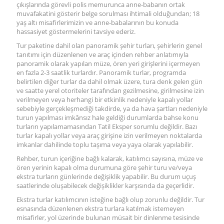
çıkışlarında görevli polis memurunca anne-babanın ortak
muvafakatini gösterir belge sorulması ihtimali olduğundan; 18
yaş altı misafirlerimizin ve anne-babalarının bu konuda
hassasiyet göstermelerini tavsiye ederiz.
Tur paketine dahil olan panoramik şehir turları, şehirlerin genel
tanıtımı için düzenlenen ve araç içinden rehber anlatımıyla
panoramik olarak yapılan müze, ören yeri girişlerini içermeyen
en fazla 2-3 saatlik turlardır. Panoramik turlar, programda
belirtilen diğer turlar da dahil olmak üzere, tura denk gelen gün
ve saatte yerel otoriteler tarafından gezilmesine, girilmesine izin
verilmeyen veya herhangi bir etkinlik nedeniyle kapalı yollar
sebebiyle gerçekleşmediği takdirde, ya da hava şartları nedeniyle
turun yapılması imkânsız hale geldiği durumlarda bahse konu
turların yapılamamasından Tatil Eksper sorumlu değildir. Bazı
turlar kapalı yollar veya araç girişine izin verilmeyen noktalarda
imkanlar dahilinde toplu taşıma veya yaya olarak yapılabilir.
Rehber, turun içeriğine bağlı kalarak, katılımcı sayısına, müze ve
ören yerinin kapalı olma durumuna göre şehir turu ve/veya
ekstra turların günlerinde değişiklik yapabilir. Bu durum uçuş
saatlerinde oluşabilecek değişiklikler karşısında da geçerlidir.
Ekstra turlar katılımcının isteğine bağlı olup zorunlu değildir. Tur
esnasında düzenlenen ekstra turlara katılmak istemeyen
misafirler, yol üzerinde bulunan müsait bir dinlenme tesisinde