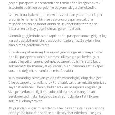
geçerli pasaport ile acentemizden temin edebileceğiniz evrak
listesinde belirtilen belgeler ile başvurmak gerekmektedir.
Gidilecek tur bakımından mevcut vizesi olan ya da Tatil Eksper
aracılığı ile herhangi bir vize başvurusu yapmayacak olan
misafirlerimizin pasaportlarının da seyahat bitiş tarihinden
itibaren en az 6 ay geçerli olması gerekmektedir.
Gümrük geçişlerinde, sınır kapılarında, pasaportunuza giriş - çıkış
kaşesi basılabilmesi için, pasaportunuzda en az 2 sayfalık boş
alan olması gerekmektedir.
Vize alınmış olması/yeşil pasaport gibi vize gerektirmeyen özel
nitelikli pasaporta sahip olunması, ülkeye giriş/ülkeden çıkış
yapılabileceği anlamına gelmez, pasaport polisinin sizi ülkeye
sokmama/çıkarmama yetkisi vardır, bu durumdan Tatil Eksper
sorumlu değildir, sorumluluk misafire aittir.
Türk vatandaşı olmayan ya da çifte vatandaşlığı olup da diğer
ülke pasaportunu kullanarak tura katılacak olan misafirlerimizin;
seyahat edilecek ülkenin, kullanacakları pasaporta uyguladığı
vize prosedürünü ilgili konsolosluklara bizzat danışmaları
gerekmektedir, aksi halde doğacak sonuçlardan Tatil Eksper
sorumlu olmayacaktır.
18 yaşından küçük misafirlerimiz tek başlarına ya da yanlarında
anne ya da babadan sadece biri ile seyahat ederken ülke giriş-