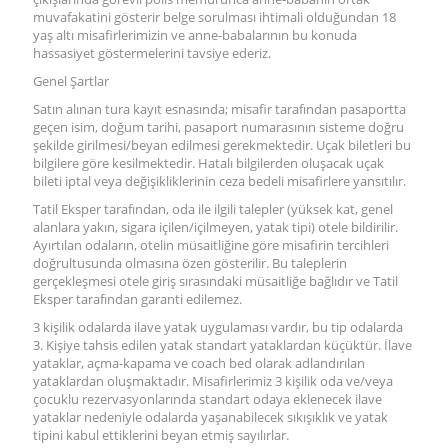
muvafakatini gösterir belge sorulması ihtimali olduğundan 18
yaş altı misafirlerimizin ve anne-babalarının bu konuda
hassasiyet göstermelerini tavsiye ederiz.
Genel Şartlar
Satın alınan tura kayıt esnasında; misafir tarafından pasaportta
geçen isim, doğum tarihi, pasaport numarasının sisteme doğru
şekilde girilmesi/beyan edilmesi gerekmektedir. Uçak biletleri bu
bilgilere göre kesilmektedir. Hatalı bilgilerden oluşacak uçak
bileti iptal veya değişikliklerinin ceza bedeli misafirlere yansıtılır.
Tatil Eksper tarafından, oda ile ilgili talepler (yüksek kat, genel
alanlara yakın, sigara içilen/içilmeyen, yatak tipi) otele bildirilir.
Ayırtılan odaların, otelin müsaitliğine göre misafirin tercihleri
doğrultusunda olmasına özen gösterilir. Bu taleplerin
gerçekleşmesi otele giriş sırasındaki müsaitliğe bağlıdır ve Tatil
Eksper tarafından garanti edilemez.
3 kişilik odalarda ilave yatak uygulaması vardır, bu tip odalarda
3. Kişiye tahsis edilen yatak standart yataklardan küçüktür. İlave
yataklar, açma-kapama ve coach bed olarak adlandırılan
yataklardan oluşmaktadır. Misafirlerimiz 3 kişilik oda ve/veya
çocuklu rezervasyonlarında standart odaya eklenecek ilave
yataklar nedeniyle odalarda yaşanabilecek sıkışıklık ve yatak
tipini kabul ettiklerini beyan etmiş sayılırlar.