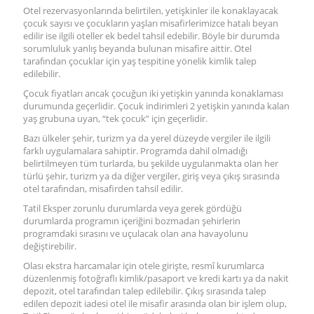
Otel rezervasyonlarında belirtilen, yetişkinler ile konaklayacak
çocuk sayısı ve çocukların yaşları misafirlerimizce hatalı beyan
edilir ise ilgili oteller ek bedel tahsil edebilir. Böyle bir durumda
sorumluluk yanlış beyanda bulunan misafire aittir. Otel
tarafından çocuklar için yaş tespitine yönelik kimlik talep
edilebilir.
Çocuk fiyatları ancak çocuğun iki yetişkin yanında konaklaması
durumunda geçerlidir. Çocuk indirimleri 2 yetişkin yanında kalan
yaş grubuna uyan, “tek çocuk” için geçerlidir.
Bazı ülkeler şehir, turizm ya da yerel düzeyde vergiler ile ilgili
farklı uygulamalara sahiptir. Programda dahil olmadığı
belirtilmeyen tüm turlarda, bu şekilde uygulanmakta olan her
türlü şehir, turizm ya da diğer vergiler, giriş veya çıkış sırasında
otel tarafından, misafirden tahsil edilir.
Tatil Eksper zorunlu durumlarda veya gerek gördüğü
durumlarda programın içeriğini bozmadan şehirlerin
programdaki sırasını ve uçulacak olan ana havayolunu
değiştirebilir.
Olası ekstra harcamalar için otele girişte, resmî kurumlarca
düzenlenmiş fotoğraflı kimlik/pasaport ve kredi kartı ya da nakit
depozit, otel tarafından talep edilebilir. Çıkış sırasında talep
edilen depozit iadesi otel ile misafir arasında olan bir işlem olup,