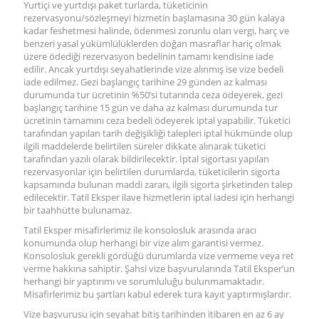
Yurtiçi ve yurtdışı paket turlarda, tüketicinin
rezervasyonu/sözleşmeyi hizmetin başlamasına 30 gün kalaya
kadar feshetmesi halinde, ödenmesi zorunlu olan vergi, harç ve
benzeri yasal yükümlülüklerden doğan masraflar hariç olmak
üzere ödediği rezervasyon bedelinin tamamı kendisine iade
edilir. Ancak yurtdışı seyahatlerinde vize alınmış ise vize bedeli
iade edilmez. Gezi başlangıç tarihine 29 günden az kalması
durumunda tur ücretinin %50’si tutarında ceza ödeyerek, gezi
başlangıç tarihine 15 gün ve daha az kalması durumunda tur
ücretinin tamamını ceza bedeli ödeyerek iptal yapabilir. Tüketici
tarafından yapılan tarih değişikliği talepleri iptal hükmünde olup
ilgili maddelerde belirtilen süreler dikkate alınarak tüketici
tarafından yazılı olarak bildirilecektir. İptal sigortası yapılan
rezervasyonlar için belirtilen durumlarda, tüketicilerin sigorta
kapsamında bulunan maddi zararı, ilgili sigorta şirketinden talep
edilecektir. Tatil Eksper ilave hizmetlerin iptal iadesi için herhangi
bir taahhütte bulunamaz.
Tatil Eksper misafirlerimiz ile konsolosluk arasında aracı
konumunda olup herhangi bir vize alım garantisi vermez.
Konsolosluk gerekli gördüğü durumlarda vize vermeme veya ret
verme hakkına sahiptir. Şahsi vize başvurularında Tatil Eksper’un
herhangi bir yaptırımı ve sorumluluğu bulunmamaktadır.
Misafirlerimiz bu şartları kabul ederek tura kayıt yaptırmışlardır.
Vize başvurusu için seyahat bitiş tarihinden itibaren en az 6 ay