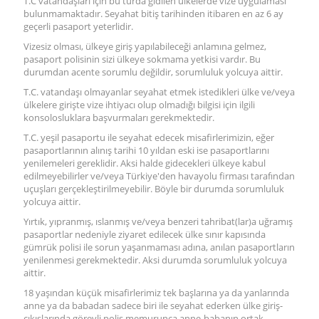
T.C vatandaşları için bu turda gidilen ülkelerde vize uygulaması
bulunmamaktadır. Seyahat bitiş tarihinden itibaren en az 6 ay
geçerli pasaport yeterlidir.
Vizesiz olması, ülkeye giriş yapılabileceği anlamına gelmez,
pasaport polisinin sizi ülkeye sokmama yetkisi vardır. Bu
durumdan acente sorumlu değildir, sorumluluk yolcuya aittir.
T.C. vatandaşı olmayanlar seyahat etmek istedikleri ülke ve/veya
ülkelere girişte vize ihtiyacı olup olmadığı bilgisi için ilgili
konsolosluklara başvurmaları gerekmektedir.
T.C. yeşil pasaportu ile seyahat edecek misafirlerimizin, eğer
pasaportlarının alınış tarihi 10 yıldan eski ise pasaportlarını
yenilemeleri gereklidir. Aksi halde gidecekleri ülkeye kabul
edilmeyebilirler ve/veya Türkiye'den havayolu firması tarafından
uçuşları gerçekleştirilmeyebilir. Böyle bir durumda sorumluluk
yolcuya aittir.
Yırtık, yıpranmış, ıslanmış ve/veya benzeri tahribat(lar)a uğramış
pasaportlar nedeniyle ziyaret edilecek ülke sınır kapısında
gümrük polisi ile sorun yaşanmaması adına, anılan pasaportların
yenilenmesi gerekmektedir. Aksi durumda sorumluluk yolcuya
aittir.
18 yaşından küçük misafirlerimiz tek başlarına ya da yanlarında
anne ya da babadan sadece biri ile seyahat ederken ülke giriş-
çıkışlarında görevli polis memurunca anne-babanın ortak