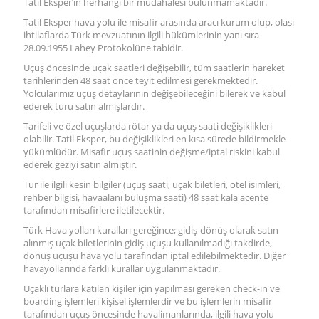
Tatil Eksper’in herhangi bir müdahalesi bulunmamaktadır.
Tatil Eksper hava yolu ile misafir arasında aracı kurum olup, olası
ihtilaflarda Türk mevzuatının ilgili hükümlerinin yanı sıra
28.09.1955 Lahey Protokolüne tabidir.
Uçuş öncesinde uçak saatleri değişebilir, tüm saatlerin hareket
tarihlerinden 48 saat önce teyit edilmesi gerekmektedir.
Yolcularımız uçuş detaylarının değişebileceğini bilerek ve kabul
ederek turu satın almışlardır.
Tarifeli ve özel uçuşlarda rötar ya da uçuş saati değişiklikleri
olabilir. Tatil Eksper, bu değişiklikleri en kısa sürede bildirmekle
yükümlüdür. Misafir uçuş saatinin değişme/iptal riskini kabul
ederek geziyi satın almıştır.
Tur ile ilgili kesin bilgiler (uçuş saati, uçak biletleri, otel isimleri,
rehber bilgisi, havaalanı buluşma saati) 48 saat kala acente
tarafından misafirlere iletilecektir.
Türk Hava yolları kuralları gereğince; gidiş-dönüş olarak satın
alınmış uçak biletlerinin gidiş uçuşu kullanılmadığı takdirde,
dönüş uçuşu hava yolu tarafından iptal edilebilmektedir. Diğer
havayollarında farklı kurallar uygulanmaktadır.
Uçaklı turlara katılan kişiler için yapılması gereken check-in ve
boarding işlemleri kişisel işlemlerdir ve bu işlemlerin misafir
tarafından uçuş öncesinde havalimanlarında, ilgili hava yolu