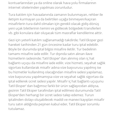
kontuarlarından ya da online olarak hava yolu firmalarının
internet sitelerinden yapılması zorunludur.
Tura katılım için havaalanında zamanın bulunmayan, rehber ile
iletişim kurmayan ya da belirtilen uçağa binmeyen/kaçıran
misafirlerin tura dahil olmaları için gerekli olacak gidiş-dönüş
yeni uçak biletlerinin temini ve gidilecek bölgedeki transferleri
vb. gibi konulara dair oluşacak tüm masraflar kendilerine aittir.
Gezi için yeterli katılım sağlanamadığı takdirde; Tatil Eksper gezi
hareket tarihinden 21 gün öncesine kadar turu iptal edebilir.
Böyle bir durumda iptal bilgisi misafire iletilir. Tur bedelinin
tamamı misafire iade edilir. Tur dışında satın alınan ilave
hizmetlerin iadesinde; Tatil Eksper’ dan alınmış olan iç hat
bağlantı uçuşu da misafire iade edilir, vize hizmeti, seyahat sağlık
sigortası kullanılarak misafir adına vize başvurusu yapılmış ise
bu hizmetler kullanılmış olacağından misafire iadesi yapılamaz,
vize başvurusu yapılmamışsa vize ve seyahat sağlık sigortası da
iptal edilerek ücret iadesi yapılır. Misafir iç hat bağlantı uçuşunu
Tatil Eksper’ dan bağımsız farklı bir ürün sağlayıcıdan aldıysa,
gezinin Tatil Eksper tarafından iptal edilmesi durumunda Tatil
Eksper’den herhangi bir ücret iadesi talep edemez. Turun
iptalinden dolayı oluşabilecek maddi ve manevi kayıpları misafir
turu satın aldığında peşinen kabul eder, Tatil Eksper sorumlu
tutulamaz.