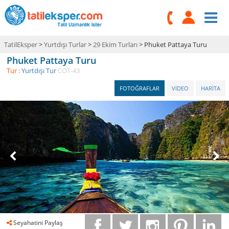
TatilEksper
>
Yurtdışı Turlar
>
29 Ekim Turları
> Phuket Pattaya Turu
Phuket Pattaya Turu
Tur :
Yurtdışı Tur
COT-43
FOTOĞRAFLAR
VİDEO
HARİTA
Seyahatini Paylaş