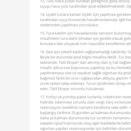
13. Türk Hava yolları kuralları gereğince; gidiş-dönüş
uçuşu hava yolu tarafından iptal edilebilmektedir. Di
14. Uçaklı turlara katılan kişiler için yapılması gereke
tarafından uçuş öncesinde havalimanlarında, ilgili ha
sitelerinden yapılması zorunludur.
15. Tura katılım için havaalanında zamanın bulunmay
misafirlerin tura dahil olmaları için gerekli olacak gid
konulara dair oluşacak tüm masraflar kendilerine aitt
16. Gezi için yeterli katılım sağlanamadığı takdirde; T
Böyle bir durumda iptal bilgisi misafire iletilir. Tur b
iadesinde; Tatil Eksper’ dan alınmış olan iç hat bağlant
misafir adına vize başvurusu yapılmış ise bu hizmetl
yapılmamışsa vize ve seyahat sağlık sigortası da iptal 
bağımsız farklı bir ürün sağlayıcıdan aldıysa, gezinin
ücret iadesi talep edemez. Turun iptalinden dolayı o
eder, Tatil Eksper sorumlu tutulamaz.
17. Yurtiçi ve yurtdışı paket turlarda, tüketicinin 
halinde, ödenmesi zorunlu olan vergi, harç ve benze
rezervasyon bedelinin tamamı kendisine iade edilir. A
başlangıç tarihine 29 günden az kalması durumunda tu
daha az kalması durumunda tur ücretinin tamamını ceza
talepleri iptal hükmünde olup ilgili maddelerde belirtil
sigortası yapılan rezervasyonlar için belirtilen durum