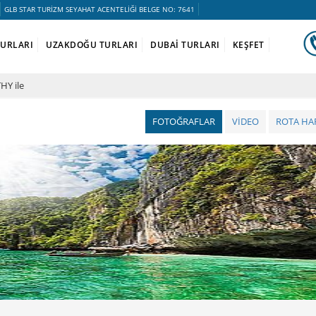
GLB STAR TURİZM SEYAHAT ACENTELİĞİ BELGE NO: 7641
TURLARI
UZAKDOĞU TURLARI
DUBAİ TURLARI
KEŞFET
HY ile
FOTOĞRAFLAR
VİDEO
ROTA HAR