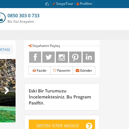
SosyoTour
Profilim
0850 303 0 733
Biz Sizi Arayalım
Seyahatini Paylaş
İTASI
Yazdır
Favorim
Gönder
Eski Bir Turumuzu
İncelemektesiniz. Bu Program
Pasiftir.
DESTEK İSTER MİSİNİZ