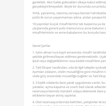
gereklidir. Aksi halde gidecekleri ülkeye kabul edilm
gerçekleştirilmeyebilir. Böyle bir durumda sorumluluk
Yırtık, yıpranmış, ıslanmış ve/veya benzeri tahribat(
polisi ile sorun yaşanmaması adına, anılan pasaport
18 yaşından küçük misafirlerimiz tek başlarına ya da
çıkışlarında görevli polis memurunca anne-babanın or
misafirlerimizin ve anne-babalarının bu konuda hassa
Genel Şartlar
1. Satın alınan tura kayıt esnasında; misafir tarafı
şekilde girilmesi/beyan edilmesi gerekmektedir. Uçak b
iptal veya değişikliklerinin ceza bedeli misafirlere yansı
2. Tatil Eksper tarafından, oda ile ilgili talepler (yüksek
Ayırtılan odaların, otelin müsaitliğine göre misafirin
otele giriş sırasındaki müsaitliğe bağlıdır ve Tatil Ek
3. 3 kişilik odalarda ilave yatak uygulaması vardır, b
yataklar, açma-kapama ve coach bed olarak adlandırıl
rezervasyonlarında standart odaya eklenecek ilave yat
ettiklerini beyan etmiş sayılırlar.
4. Otel rezervasyonlarında belirtilen, yetişkinler ile 