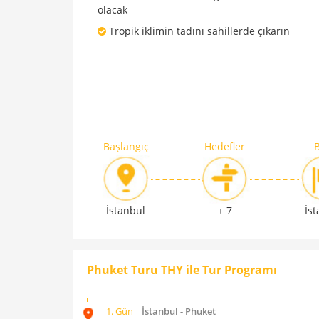
olacak
Tropik iklimin tadını sahillerde çıkarın
Başlangıç
Hedefler
B
İstanbul
+ 7
İs
Phuket Turu THY ile Tur Programı
1. Gün
İstanbul - Phuket