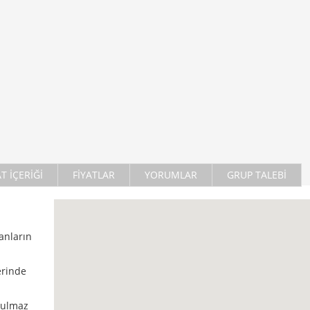
AT İÇERİĞİ
FİYATLAR
YORUMLAR
GRUP TALEBİ
anların
erinde
utulmaz