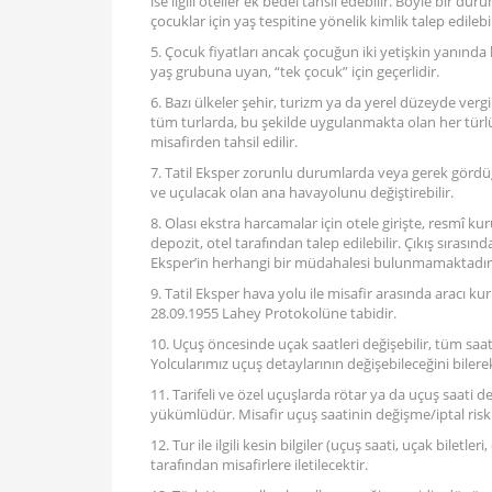
ise ilgili oteller ek bedel tahsil edebilir. Böyle bir 
çocuklar için yaş tespitine yönelik kimlik talep edilebil
5. Çocuk fiyatları ancak çocuğun iki yetişkin yanınd
yaş grubuna uyan, “tek çocuk” için geçerlidir.
6. Bazı ülkeler şehir, turizm ya da yerel düzeyde vergi
tüm turlarda, bu şekilde uygulanmakta olan her türlü şe
misafirden tahsil edilir.
7. Tatil Eksper zorunlu durumlarda veya gerek gördü
ve uçulacak olan ana havayolunu değiştirebilir.
8. Olası ekstra harcamalar için otele girişte, resmî k
depozit, otel tarafından talep edilebilir. Çıkış sırasınd
Eksper’in herhangi bir müdahalesi bulunmamaktadır
9. Tatil Eksper hava yolu ile misafir arasında aracı ku
28.09.1955 Lahey Protokolüne tabidir.
10. Uçuş öncesinde uçak saatleri değişebilir, tüm saa
Yolcularımız uçuş detaylarının değişebileceğini bilere
11. Tarifeli ve özel uçuşlarda rötar ya da uçuş saati değ
yükümlüdür. Misafir uçuş saatinin değişme/iptal riskin
12. Tur ile ilgili kesin bilgiler (uçuş saati, uçak biletl
tarafından misafirlere iletilecektir.