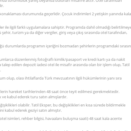
durumda sorumluluk yanlış beyanda bulunan misafire aittir. Otel tarafından
ir.
a konaklaması durumunda geçerlidir. Çocuk indirimleri 2 yetişkin yanında kal
ler ile ilgili farklı uygulamalara sahiptir. Programda dahil olmadığı belirtilmey
hir, turizm ya da diğer vergiler, giriş veya çıkış sırasında otel tarafından,
ğü durumlarda programın içeriğini bozmadan şehirlerin programdaki sırasın
urumlarca düzenlenmiş fotoğraflı kimlik/pasaport ve kredi kartı ya da nakit
a talep edilen depozit iadesi otel ile misafir arasında olan bir işlem olup, Tatil
.
rum olup, olası ihtilaflarda Türk mevzuatının ilgili hükümlerinin yanı sıra
tlerin hareket tarihlerinden 48 saat önce teyit edilmesi gerekmektedir.
k ve kabul ederek turu satın almışlardır.
işiklikleri olabilir. Tatil Eksper, bu değişiklikleri en kısa sürede bildirmekle
i kabul ederek geziyi satın almıştır.
eri, otel isimleri, rehber bilgisi, havaalanı buluşma saati) 48 saat kala acente