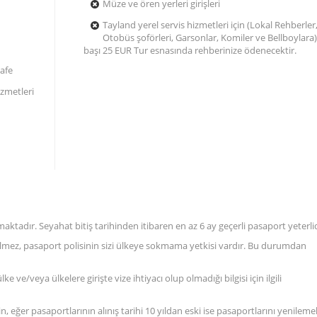
Müze ve ören yerleri girişleri
Tayland yerel servis hizmetleri için (Lokal Rehberler
Otobüs şoförleri, Garsonlar, Komiler ve Bellboylara) 
başı 25 EUR Tur esnasında rehberinize ödenecektir.
afe
izmetleri
tadır. Seyahat bitiş tarihinden itibaren en az 6 ay geçerli pasaport yeterlid
gelmez, pasaport polisinin sizi ülkeye sokmama yetkisi vardır. Bu durumdan
 ve/veya ülkelere girişte vize ihtiyacı olup olmadığı bilgisi için ilgili
n, eğer pasaportlarının alınış tarihi 10 yıldan eski ise pasaportlarını yenilemel