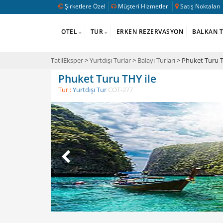
Şirketlere Özel
Müşteri Hizmetleri
Satış Noktaları
OTEL
TUR
ERKEN REZERVASYON
BALKAN 
TatilEksper
>
Yurtdışı Turlar
>
Balayı Turları
> Phuket Turu T
Phuket Turu THY ile
Tur :
Yurtdışı Tur
COT-277