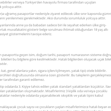
eyebilirler ve/veya Türkiye'den havayolu firması tarafından uçuşları
 yolcuya aittir.
lar)a uğramış pasaportlar nedeniyle ziyaret edilecek ülke sınır kapısında güm
ların yenilenmesi gerekmektedir. Aksi durumda sorumluluk yolcuya aittir.
 yanlarında anne ya da babadan sadece biri ile seyahat ederken ülke giriş-
tak muvafakatini gösterir belge sorulması ihtimali olduğundan 18 yaş altı
siyet göstermelerini tavsiye ederiz.
ndan pasaportta geçen isim, doğum tarihi, pasaport numarasının sisteme doğr
iletleri bu bilgilere göre kesilmektedir. Hatalı bilgilerden oluşacak uçak bilet
tılır.
 kat, genel alanlara yakın, sigara içilen/içilmeyen, yatak tipi) otele bildirilir.
 tercihleri doğrultusunda olmasına özen gösterilir. Bu taleplerin gerçekleşmesi
sper tarafından garanti edilemez.
u tip odalarda 3. Kişiye tahsis edilen yatak standart yataklardan küçüktür. İla
an yataklardan oluşmaktadır. Misafirlerimiz 3 kişilik oda ve/veya çocuklu
aklar nedeniyle odalarda yaşanabilecek sıkışıklık ve yatak tipini kabul
konaklayacak çocuk sayısı ve çocukların yaşları misafirlerimizce hatalı beyan ed