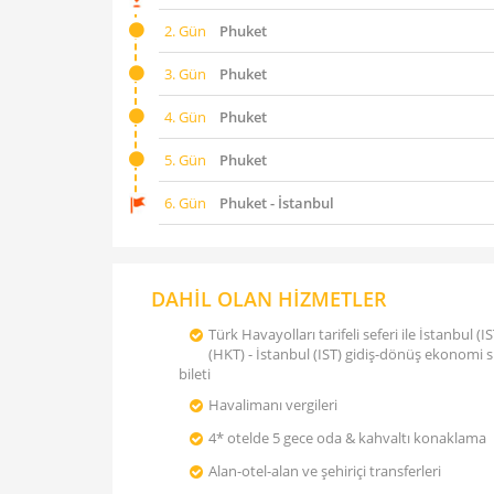
2. Gün
Phuket
3. Gün
Phuket
4. Gün
Phuket
5. Gün
Phuket
6. Gün
Phuket - İstanbul
DAHİL OLAN HİZMETLER
Türk Havayolları tarifeli seferi ile İstanbul (I
(HKT) - İstanbul (IST) gidiş-dönüş ekonomi sı
bileti
Havalimanı vergileri
4* otelde 5 gece oda & kahvaltı konaklama
Alan-otel-alan ve şehiriçi transferleri