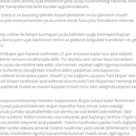
 olarak satın alınmış uçak biletlerinin gidiş uçuşu kullanılmadığı takdirde, dö
ğer havayollarında farklı kurallar uygulanmaktadır.
n check-in ve boarding işlemleri kişisel işlemlerdir ve bu işlemlerin misafir
va yolu kontuarlarından ya da online olarak hava yolu firmalarının internet
an, rehber ile iletişim kurmayan ya da belirtilen uçağa binmeyen/kaçıran
iş-dönüş yeni uçak biletlerinin temini ve gidilecek bölgedeki transferleri vb. gi
ir.
atil Eksper gezi hareket tarihinden 21 gün öncesine kadar turu iptal edebilir.
edelinin tamamı misafire iade edilir. Tur dışında satın alınan ilave hizmetlerin
ı uçuşu da misafire iade edilir, vize hizmeti, seyahat sağlık sigortası kullanıl
er kullanılmış olacağından misafire iadesi yapılamaz, vize başvurusu
edilerek ücret iadesi yapılır. Misafir iç hat bağlantı uçuşunu Tatil Eksper’ dan
 Tatil Eksper tarafından iptal edilmesi durumunda Tatil Eksper’den herhangi b
luşabilecek maddi ve manevi kayıpları misafir turu satın aldığında peşinen k
rezervasyonu/sözleşmeyi hizmetin başlamasına 30 gün kalaya kadar feshetmesi
ri yasal yükümlülüklerden doğan masraflar hariç olmak üzere ödediği
ncak yurtdışı seyahatlerinde vize alınmış ise vize bedeli iade edilmez. Gezi
r ücretinin %50’si tutarında ceza ödeyerek, gezi başlangıç tarihine 15 gün 
 bedeli ödeyerek iptal yapabilir. Tüketici tarafından yapılan tarih değişikli
en süreler dikkate alınarak tüketici tarafından yazılı olarak bildirilecektir. İpt
larda, tüketicilerin sigorta kapsamında bulunan maddi zararı, ilgili sigorta