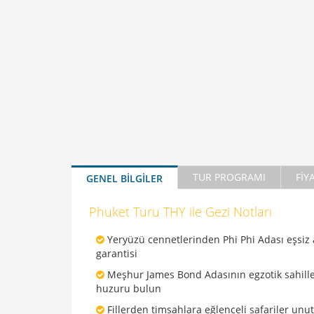
TUR PROGRAMI
FİY
GENEL BİLGİLER
Phuket Turu THY ile Gezi Notları
Yeryüzü cennetlerinden Phi Phi Adası eşsiz 
garantisi
Meşhur James Bond Adasının egzotik sahill
huzuru bulun
Fillerden timsahlara eğlenceli safariler un