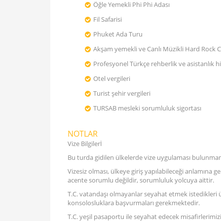
Öğle Yemekli Phi Phi Adası
Fil Safarisi
Phuket Ada Turu
Akşam yemekli ve Canlı Müzikli Hard Rock C
Profesyonel Türkçe rehberlik ve asistanlık h
Otel vergileri
Turist şehir vergileri
TURSAB mesleki sorumluluk sigortası
NOTLAR
Vize Bilgilerİ
Bu turda gidilen ülkelerde vize uygulaması bulunmamak
Vizesiz olması, ülkeye giriş yapılabileceği anlamına 
acente sorumlu değildir, sorumluluk yolcuya aittir.
T.C. vatandaşı olmayanlar seyahat etmek istedikleri ülke
konsolosluklara başvurmaları gerekmektedir.
T.C. yeşil pasaportu ile seyahat edecek misafirlerimizi