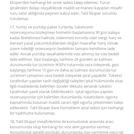
Eksper’den herhangi bir ücret iadesi talep edemez. Turun
iptalinden dolayı oluşabilecek maddi ve manevi kayıpları misafir
turu satın aldığında peşinen kabul eder, Tatil Eksper sorumlu
tutulamaz.
17. Yurtiçi ve yurtdışı paket turlarda, tüketicinin
rezervasyonu/sözleşmeyi hizmetin başlamasına 30 gün kalaya
kadar feshetmesi halinde, ödenmesi zorunlu olan vergi, harç ve
benzeri yasal yükümlülüklerden doğan masraflar hariç olmak
üzere ödediği rezervasyon bedelinin tamamı kendisine iade
edilir. Ancak yurtdışı seyahatlerinde vize alınmış ise vize bedeli
iade edilmez. Gezi başlangıç tarihine 29 günden az kalması
durumunda tur ücretinin %50’si tutarında ceza ödeyerek, gezi
başlangıç tarihine 15 gün ve daha az kalması durumunda tur
ücretinin tamamını ceza bedeli ödeyerek iptal yapabilir. Tüketici
tarafından yapılan tarih değişikliği talepleri iptal hükmünde olup
ilgili maddelerde belirtilen süreler dikkate alınarak tüketici
tarafından yazılı olarak bildirilecektir. İptal sigortası yapılan
rezervasyonlar için belirtilen durumlarda, tüketicilerin sigorta
kapsamında bulunan maddi zararı, ilgili sigorta şirketinden talep
edilecektir. Tatil Eksper ilave hizmetlerin iptal iadesi için herhangi
bir taahhütte bulunamaz.
18. Tatil Eksper misafirlerimiz ile konsolosluk arasında aracı
konumunda olup herhangi bir vize alım garantisi vermez.
Konsolosluk gerekli gördüğü durumlarda vize vermeme veya ret