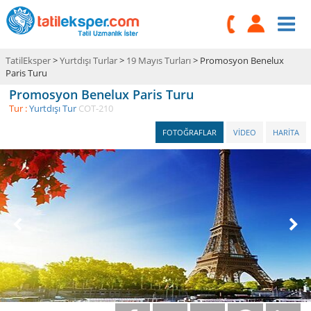
TatilEksper
>
Yurtdışı Turlar
>
19 Mayıs Turları
> Promosyon Benelux
Paris Turu
Promosyon Benelux Paris Turu
Tur :
Yurtdışı Tur
COT-210
FOTOĞRAFLAR
VİDEO
HARİTA