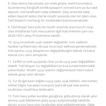
8. Olası ekstra harcamalar için otele girişte, resmî kurumlarca
düzenlenmiş fotoğraflı kimlik/pasaport ve kredi kartı ya da nakit
depozit, otel tarafından talep edilebilir. Çıkış sırasında talep
edilen depozit iadesi otel ile misafir arasında olan bir işlem olup,
Tatil Eksper’in herhangi bir müdahalesi bulunmamaktadır.
9. Tatil Eksper hava yolu ile misafir arasında aracı kurum olup,
olası ihtilaflarda Türk mevzuatının ilgili hükümlerinin yanı sıra
28.09.1955 Lahey Protokolüne tabidir.
10. Uçuş öncesinde uçak saatleri değişebilir, tüm saatlerin
hareket tarihlerinden 48 saat önce teyit edilmesi gerekmektedir.
Yolcularımız uçuş detaylarının değişebileceğini bilerek ve kabul
ederek turu satın almışlardır.
11. Tarifeli ve özel uçuşlarda rötar ya da uçuş saati değişiklikleri
olabilir. Tatil Eksper, bu değişiklikleri en kısa sürede bildirmekle
yükümlüdür. Misafir uçuş saatinin değişme/iptal riskini kabul
ederek geziyi satın almıştır.
12. Tur ile ilgili kesin bilgiler (uçuş saati, uçak biletleri, otel isimleri,
rehber bilgisi, havaalanı buluşma saati) 48 saat kala acente
tarafından misafirlere iletilecektir.
13. Türk Hava yolları kuralları gereğince; gidiş-dönüş olarak satın
alınmış uçak biletlerinin gidiş uçuşu kullanılmadığı takdirde,
dönüş uçuşu hava yolu tarafından iptal edilebilmektedir. Diğer