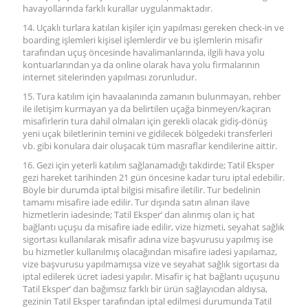
havayollarında farklı kurallar uygulanmaktadır.
14. Uçaklı turlara katılan kişiler için yapılması gereken check-in ve
boarding işlemleri kişisel işlemlerdir ve bu işlemlerin misafir
tarafından uçuş öncesinde havalimanlarında, ilgili hava yolu
kontuarlarından ya da online olarak hava yolu firmalarının
internet sitelerinden yapılması zorunludur.
15. Tura katılım için havaalanında zamanın bulunmayan, rehber
ile iletişim kurmayan ya da belirtilen uçağa binmeyen/kaçıran
misafirlerin tura dahil olmaları için gerekli olacak gidiş-dönüş
yeni uçak biletlerinin temini ve gidilecek bölgedeki transferleri
vb. gibi konulara dair oluşacak tüm masraflar kendilerine aittir.
16. Gezi için yeterli katılım sağlanamadığı takdirde; Tatil Eksper
gezi hareket tarihinden 21 gün öncesine kadar turu iptal edebilir.
Böyle bir durumda iptal bilgisi misafire iletilir. Tur bedelinin
tamamı misafire iade edilir. Tur dışında satın alınan ilave
hizmetlerin iadesinde; Tatil Eksper’ dan alınmış olan iç hat
bağlantı uçuşu da misafire iade edilir, vize hizmeti, seyahat sağlık
sigortası kullanılarak misafir adına vize başvurusu yapılmış ise
bu hizmetler kullanılmış olacağından misafire iadesi yapılamaz,
vize başvurusu yapılmamışsa vize ve seyahat sağlık sigortası da
iptal edilerek ücret iadesi yapılır. Misafir iç hat bağlantı uçuşunu
Tatil Eksper’ dan bağımsız farklı bir ürün sağlayıcıdan aldıysa,
gezinin Tatil Eksper tarafından iptal edilmesi durumunda Tatil