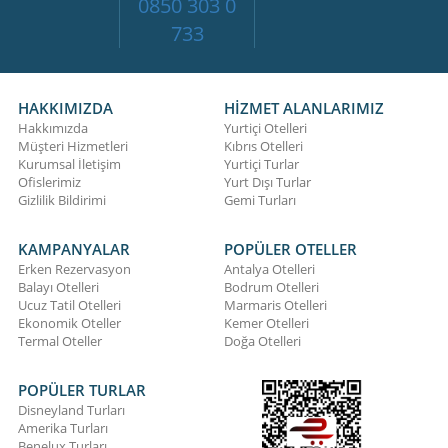
0850 303 0
733
HAKKIMIZDA
HİZMET ALANLARIMIZ
Hakkımızda
Yurtiçi Otelleri
Müşteri Hizmetleri
Kıbrıs Otelleri
Kurumsal İletişim
Yurtiçi Turlar
Ofislerimiz
Yurt Dışı Turlar
Gizlilik Bildirimi
Gemi Turları
KAMPANYALAR
POPÜLER OTELLER
Erken Rezervasyon
Antalya Otelleri
Balayı Otelleri
Bodrum Otelleri
Ucuz Tatil Otelleri
Marmaris Otelleri
Ekonomik Oteller
Kemer Otelleri
Termal Oteller
Doğa Otelleri
POPÜLER TURLAR
Disneyland Turları
Amerika Turları
Benelux Turları