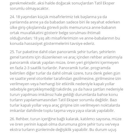
gerekmektedir, aksi halde doğacak sonuçlardan Tatil Eksper
sorumlu olmayacaktır.
24. 18 yaşından küçük misafirlerimiz tek başlarına ya da
yanlarında anne ya da babadan sadece biri ile seyahat ederken
ülke giriş-çıkışlarında görevli polis memurunca anne-babanın
ortak muvafakatini gösterir belge sorulması ihtimali
olduğundan; 18 yaş altı misafirlerimizin ve anne-babalarının bu
konuda hassasiyet göstermelerini tavsiye ederiz.
25. Tur paketine dahil olan panoramik şehir turları, şehirlerin
genel tanıtımı için düzenlenen ve araç içinden rehber anlatımıyla
panoramik olarak yapılan müze, ören yeri girişlerini içermeyen
en fazla 2-3 saatlik turlardır. Panoramik turlar, programda
belirtilen diğer turlar da dahil olmak üzere, tura denk gelen gün
ve saatte yerel otoriteler tarafından gezilmesine, girilmesine izin
verilmeyen veya herhangi bir etkinlik nedeniyle kapalı yollar
sebebiyle gerçekleşmediği takdirde, ya da hava şartları nedeniyle
turun yapılması imkânsız hale geldiği durumlarda bahse konu
turların yapılamamasından Tatil Eksper sorumlu değildir. Bazı
turlar kapalı yollar veya araç girişine izin verilmeyen noktalarda
imkanlar dahilinde toplu taşıma veya yaya olarak yapılabilir.
26. Rehber, turun içeriğine bağlı kalarak, katılımcı sayısına, müze
ve ören yerinin kapalı olma durumuna göre şehir turu ve/veya
ekstra turların günlerinde değişiklik yapabilir. Bu durum uçuş