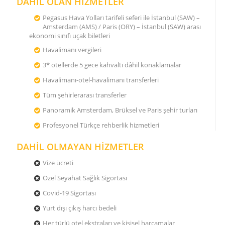
DAHİL OLAN HİZMETLER
Pegasus Hava Yolları tarifeli seferi ile İstanbul (SAW) –
Amsterdam (AMS) / Paris (ORY) – İstanbul (SAW) arası
ekonomi sınıfı uçak biletleri
Havalimanı vergileri
3* otellerde 5 gece kahvaltı dâhil konaklamalar
Havalimanı-otel-havalimanı transferleri
Tüm şehirlerarası transferler
Panoramik Amsterdam, Brüksel ve Paris şehir turları
Profesyonel Türkçe rehberlik hizmetleri
DAHİL OLMAYAN HİZMETLER
Vize ücreti
Özel Seyahat Sağlık Sigortası
Covid-19 Sigortası
Yurt dışı çıkış harcı bedeli
Her türlü otel ekstraları ve kişisel harcamalar