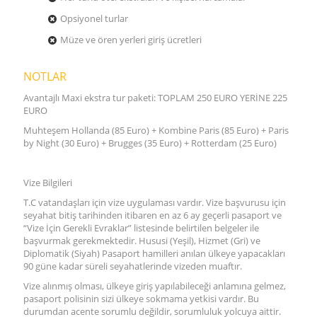
Opsiyonel turlar
Müze ve ören yerleri giriş ücretleri
NOTLAR
Avantajlı Maxi ekstra tur paketi: TOPLAM 250 EURO YERİNE 225
EURO
Muhteşem Hollanda (85 Euro) + Kombine Paris (85 Euro) + Paris
by Night (30 Euro) + Brugges (35 Euro) + Rotterdam (25 Euro)
Vize Bilgileri
T.C vatandaşları için vize uygulaması vardır. Vize başvurusu için
seyahat bitiş tarihinden itibaren en az 6 ay geçerli pasaport ve
“Vize İçin Gerekli Evraklar” listesinde belirtilen belgeler ile
başvurmak gerekmektedir. Hususi (Yeşil), Hizmet (Gri) ve
Diplomatik (Siyah) Pasaport hamilleri anılan ülkeye yapacakları
90 güne kadar süreli seyahatlerinde vizeden muaftır.
Vize alınmış olması, ülkeye giriş yapılabileceği anlamına gelmez,
pasaport polisinin sizi ülkeye sokmama yetkisi vardır. Bu
durumdan acente sorumlu değildir, sorumluluk yolcuya aittir.