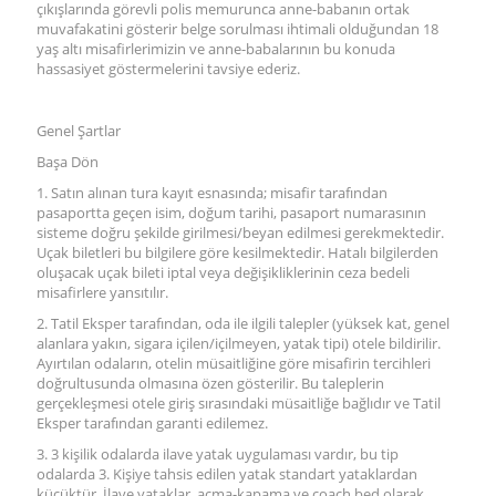
çıkışlarında görevli polis memurunca anne-babanın ortak
muvafakatini gösterir belge sorulması ihtimali olduğundan 18
yaş altı misafirlerimizin ve anne-babalarının bu konuda
hassasiyet göstermelerini tavsiye ederiz.
Genel Şartlar
Başa Dön
1. Satın alınan tura kayıt esnasında; misafir tarafından
pasaportta geçen isim, doğum tarihi, pasaport numarasının
sisteme doğru şekilde girilmesi/beyan edilmesi gerekmektedir.
Uçak biletleri bu bilgilere göre kesilmektedir. Hatalı bilgilerden
oluşacak uçak bileti iptal veya değişikliklerinin ceza bedeli
misafirlere yansıtılır.
2. Tatil Eksper tarafından, oda ile ilgili talepler (yüksek kat, genel
alanlara yakın, sigara içilen/içilmeyen, yatak tipi) otele bildirilir.
Ayırtılan odaların, otelin müsaitliğine göre misafirin tercihleri
doğrultusunda olmasına özen gösterilir. Bu taleplerin
gerçekleşmesi otele giriş sırasındaki müsaitliğe bağlıdır ve Tatil
Eksper tarafından garanti edilemez.
3. 3 kişilik odalarda ilave yatak uygulaması vardır, bu tip
odalarda 3. Kişiye tahsis edilen yatak standart yataklardan
küçüktür. İlave yataklar, açma-kapama ve coach bed olarak