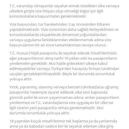
T.C. vatandaşı olmayanlar seyahat etmek istedikleri ülke ve/veya
ülkelere girişte vize ihtiyacı olup olmadığı bilgisi için ilgili
konsolosluklara başvurmaları gerekmektedir.
Vize başvuruları, tur hareketinden 3 ay öncesinden itibaren
yapılabilmektedir. Vize sürecinizin daha sağlıklı ilerleyebilmesi ve
konsolosluklarda oluşabilecek dönemsel yoğunluklardan
ve/veya uygulama farklılıklarından etkilenmemek adına vize
başvurularının bir an önce tamamlanması tavsiye olunur.
T.C. Hususi (Yeşil) pasaportu ile seyahat edecek misafirlerimizin,
eğer pasaportlarının alınış tarihi 10 yıldan eski ise pasaportlarını
yenilemeleri gereklidir. Aksi halde gidecekleri ülkeye kabul
edilmeyebilirler ve/veya Türkiye'den havayolu firması tarafından
uçuşları gerçekleştirilmeyebilir. Böyle bir durumda sorumluluk
yolcuya aittir.
Yırtık, yıpranmış, ıslanmış ve/veya benzeri tahribat(lar)a uğramış
pasaportlar nedeniyle ziyaret edilecek ülke sınır kapısında
gümrük polisi ile sorun yaşanmaması adına; anılan pasaportların
yenilenmesi ve T.C. vatandaşlarına vize uygulayan bir ülke ise
ilgili vizenin yeni pasaportta olması gerekmektedir. Aksi
durumda sorumluluk yolcuya aittir.
18 yaşından küçük misafirlerimiz tek başlarına ya da yanlarında
anne ya da babadan sadece biri ile seyahat ederken ülke giriş-