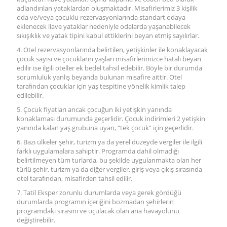
adlandırılan yataklardan oluşmaktadır. Misafirlerimiz 3 kişilik
oda ve/veya çocuklu rezervasyonlarında standart odaya
eklenecek ilave yataklar nedeniyle odalarda yaşanabilecek
sıkışıklık ve yatak tipini kabul ettiklerini beyan etmiş sayılırlar.
4. Otel rezervasyonlarında belirtilen, yetişkinler ile konaklayacak
çocuk sayısı ve çocukların yaşları misafirlerimizce hatalı beyan
edilir ise ilgili oteller ek bedel tahsil edebilir. Böyle bir durumda
sorumluluk yanlış beyanda bulunan misafire aittir. Otel
tarafından çocuklar için yaş tespitine yönelik kimlik talep
edilebilir.
5. Çocuk fiyatları ancak çocuğun iki yetişkin yanında
konaklaması durumunda geçerlidir. Çocuk indirimleri 2 yetişkin
yanında kalan yaş grubuna uyan, “tek çocuk” için geçerlidir.
6. Bazı ülkeler şehir, turizm ya da yerel düzeyde vergiler ile ilgili
farklı uygulamalara sahiptir. Programda dahil olmadığı
belirtilmeyen tüm turlarda, bu şekilde uygulanmakta olan her
türlü şehir, turizm ya da diğer vergiler, giriş veya çıkış sırasında
otel tarafından, misafirden tahsil edilir.
7. Tatil Eksper zorunlu durumlarda veya gerek gördüğü
durumlarda programın içeriğini bozmadan şehirlerin
programdaki sırasını ve uçulacak olan ana havayolunu
değiştirebilir.