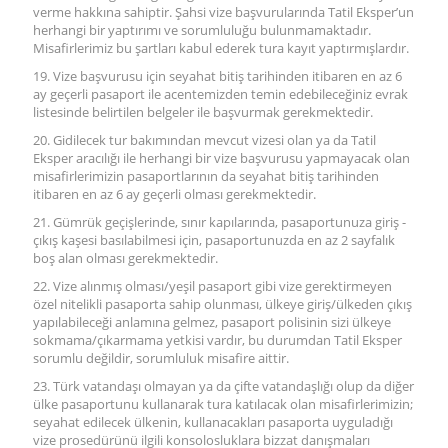
verme hakkına sahiptir. Şahsi vize başvurularında Tatil Eksper’un
herhangi bir yaptırımı ve sorumluluğu bulunmamaktadır.
Misafirlerimiz bu şartları kabul ederek tura kayıt yaptırmışlardır.
19. Vize başvurusu için seyahat bitiş tarihinden itibaren en az 6
ay geçerli pasaport ile acentemizden temin edebileceğiniz evrak
listesinde belirtilen belgeler ile başvurmak gerekmektedir.
20. Gidilecek tur bakımından mevcut vizesi olan ya da Tatil
Eksper aracılığı ile herhangi bir vize başvurusu yapmayacak olan
misafirlerimizin pasaportlarının da seyahat bitiş tarihinden
itibaren en az 6 ay geçerli olması gerekmektedir.
21. Gümrük geçişlerinde, sınır kapılarında, pasaportunuza giriş -
çıkış kaşesi basılabilmesi için, pasaportunuzda en az 2 sayfalık
boş alan olması gerekmektedir.
22. Vize alınmış olması/yeşil pasaport gibi vize gerektirmeyen
özel nitelikli pasaporta sahip olunması, ülkeye giriş/ülkeden çıkış
yapılabileceği anlamına gelmez, pasaport polisinin sizi ülkeye
sokmama/çıkarmama yetkisi vardır, bu durumdan Tatil Eksper
sorumlu değildir, sorumluluk misafire aittir.
23. Türk vatandaşı olmayan ya da çifte vatandaşlığı olup da diğer
ülke pasaportunu kullanarak tura katılacak olan misafirlerimizin;
seyahat edilecek ülkenin, kullanacakları pasaporta uyguladığı
vize prosedürünü ilgili konsolosluklara bizzat danışmaları