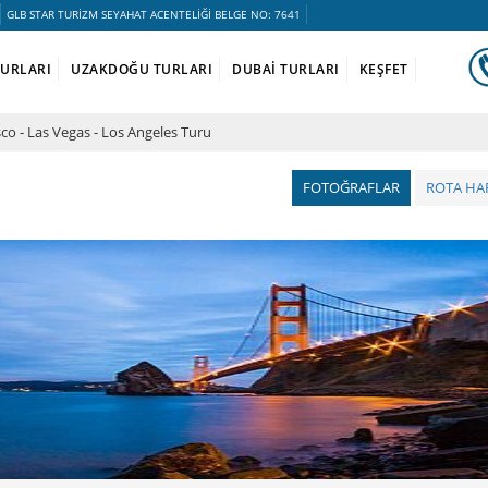
GLB STAR TURİZM SEYAHAT ACENTELİĞİ BELGE NO: 7641
TURLARI
UZAKDOĞU TURLARI
DUBAİ TURLARI
KEŞFET
co - Las Vegas - Los Angeles Turu
FOTOĞRAFLAR
ROTA HAR