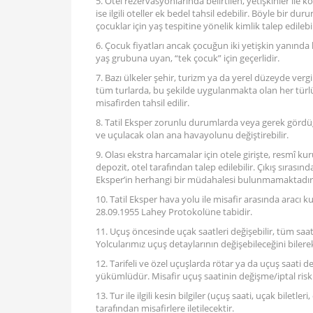
5. Otel rezervasyonlarında belirtilen, yetişkinler ile 
ise ilgili oteller ek bedel tahsil edebilir. Böyle bir 
çocuklar için yaş tespitine yönelik kimlik talep edilebil
6. Çocuk fiyatları ancak çocuğun iki yetişkin yanınd
yaş grubuna uyan, “tek çocuk” için geçerlidir.
7. Bazı ülkeler şehir, turizm ya da yerel düzeyde vergi
tüm turlarda, bu şekilde uygulanmakta olan her türlü şe
misafirden tahsil edilir.
8. Tatil Eksper zorunlu durumlarda veya gerek gördü
ve uçulacak olan ana havayolunu değiştirebilir.
9. Olası ekstra harcamalar için otele girişte, resmî k
depozit, otel tarafından talep edilebilir. Çıkış sırasınd
Eksper’in herhangi bir müdahalesi bulunmamaktadır
10. Tatil Eksper hava yolu ile misafir arasında aracı k
28.09.1955 Lahey Protokolüne tabidir.
11. Uçuş öncesinde uçak saatleri değişebilir, tüm saa
Yolcularımız uçuş detaylarının değişebileceğini bilere
12. Tarifeli ve özel uçuşlarda rötar ya da uçuş saati değ
yükümlüdür. Misafir uçuş saatinin değişme/iptal riskin
13. Tur ile ilgili kesin bilgiler (uçuş saati, uçak biletl
tarafından misafirlere iletilecektir.