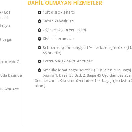
DAHİL OLMAYAN HİZMETLER
o / Los
Yurt dışı çıkış harcı
k bileti
Sabah kahvaltıları
f uçak
Öğle ve akşam yemekleri
Kişisel harcamalar
t bagaj
Rehber ve şoför bahşişleri (Amerika'da günlük kişi b
5$ önerilir)
Ekstra olarak belirtilen turlar
re otelde 2
Amerika iç hat bagaj ücretleri (23 Kilo sınırı ile Bagaj
e oda bazında
başına 1. bagaj 35 Usd, 2. Bagaj 45 Usd'dan başlaya
ücretler alınır. Kilo sınırı üzerindeki her bagaj için ekstra
alınır.)
LA Downtown