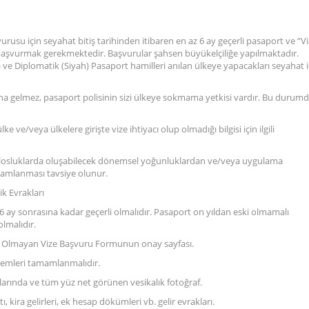
vurusu için seyahat bitiş tarihinden itibaren en az 6 ay geçerli pasaport ve “V
 ile başvurmak gerekmektedir. Başvurular şahsen büyükelçiliğe yapılmaktadır.
ve Diplomatik (Siyah) Pasaport hamilleri anılan ülkeye yapacakları seyahat i
mına gelmez, pasaport polisinin sizi ülkeye sokmama yetkisi vardır. Bu durum
 ve/veya ülkelere girişte vize ihtiyacı olup olmadığı bilgisi için ilgili
onsolosluklarda oluşabilecek dönemsel yoğunluklardan ve/veya uygulama
mamlanması tavsiye olunur.
ik Evrakları
 6 ay sonrasına kadar geçerli olmalıdır. Pasaport on yıldan eski olmamalı
lmalıdır.
 Olmayan Vize Başvuru Formunun onay sayfası.
şlemleri tamamlanmalıdır.
arında ve tüm yüz net görünen vesikalık fotoğraf.
 kira gelirleri, ek hesap dökümleri vb. gelir evrakları.