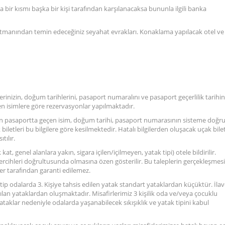
bir kısmı başka bir kişi tarafından karşılanacaksa bununla ilgili banka
artmanından temin edeceğiniz seyahat evrakları. Konaklama yapılacak otel ve
erinizin, doğum tarihlerini, pasaport numaralını ve pasaport geçerlilik tarihin
len isimlere göre rezervasyonlar yapılmaktadır.
ndan pasaportta geçen isim, doğum tarihi, pasaport numarasının sisteme doğr
iletleri bu bilgilere göre kesilmektedir. Hatalı bilgilerden oluşacak uçak bilet
tılır.
 kat, genel alanlara yakın, sigara içilen/içilmeyen, yatak tipi) otele bildirilir.
 tercihleri doğrultusunda olmasına özen gösterilir. Bu taleplerin gerçekleşmesi
sper tarafından garanti edilemez.
u tip odalarda 3. Kişiye tahsis edilen yatak standart yataklardan küçüktür. İla
an yataklardan oluşmaktadır. Misafirlerimiz 3 kişilik oda ve/veya çocuklu
aklar nedeniyle odalarda yaşanabilecek sıkışıklık ve yatak tipini kabul