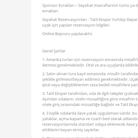
Sponsor Evrakları – Seyahat masraflarının tümü ya da 
evrakları.
Seyahat Rezervasyonları - Tatil Eksper Yurtdışı Dep
uçak için yapılan rezervasyon bilgileri.
Online Başvuru yapılacaktır.
Genel Şartlar
1. Amerika turları için rezervasyon esnasında misafirl
iletmesi gerekmektedir. Otel ve ara uçuşlarda bildiri
2. Satın alınan tura kayıt esnasında; misafir tarafı
şekilde girilmesi/beyan edilmesi gerekmektedir. Uçak b
iptal veya değişikliklerinin ceza bedeli misafirlere yansı
3. Tatil Eksper tarafından, oda ile ilgili talepler (yüksek
Ayırtılan odaların, otelin müsaitliğine göre misafirin
otele giriş sırasındaki müsaitliğe bağlıdır ve Tatil Ek
4. 3 kişilik odalarda ilave yatak uygulaması vardır, b
yataklar, açma-kapama ve coach bed olarak adlandırıl
rezervasyonlarında standart odaya eklenecek ilave yat
ettiklerini beyan etmiş sayılırlar.