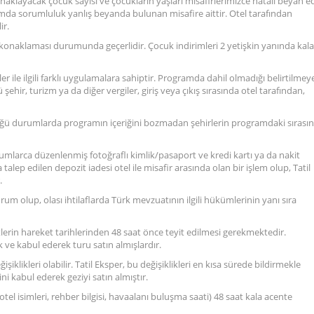
konaklayacak çocuk sayısı ve çocukların yaşları misafirlerimizce hatalı beyan ed
durumda sorumluluk yanlış beyanda bulunan misafire aittir. Otel tarafından
ir.
a konaklaması durumunda geçerlidir. Çocuk indirimleri 2 yetişkin yanında kal
ler ile ilgili farklı uygulamalara sahiptir. Programda dahil olmadığı belirtilmey
hir, turizm ya da diğer vergiler, giriş veya çıkış sırasında otel tarafından,
ğü durumlarda programın içeriğini bozmadan şehirlerin programdaki sırasın
urumlarca düzenlenmiş fotoğraflı kimlik/pasaport ve kredi kartı ya da nakit
a talep edilen depozit iadesi otel ile misafir arasında olan bir işlem olup, Tatil
.
urum olup, olası ihtilaflarda Türk mevzuatının ilgili hükümlerinin yanı sıra
tlerin hareket tarihlerinden 48 saat önce teyit edilmesi gerekmektedir.
k ve kabul ederek turu satın almışlardır.
işiklikleri olabilir. Tatil Eksper, bu değişiklikleri en kısa sürede bildirmekle
i kabul ederek geziyi satın almıştır.
eri, otel isimleri, rehber bilgisi, havaalanı buluşma saati) 48 saat kala acente