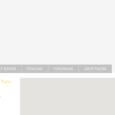
AT İÇERİĞİ
FİYATLAR
YORUMLAR
GRUP TALEBİ
s Turu
ı