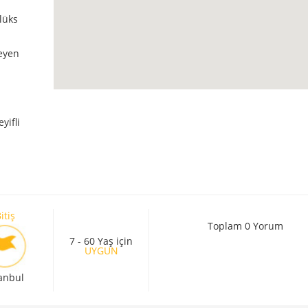
lüks
leyen
yifli
itiş
Toplam 0 Yorum
7 - 60 Yaş için
UYGUN
tanbul