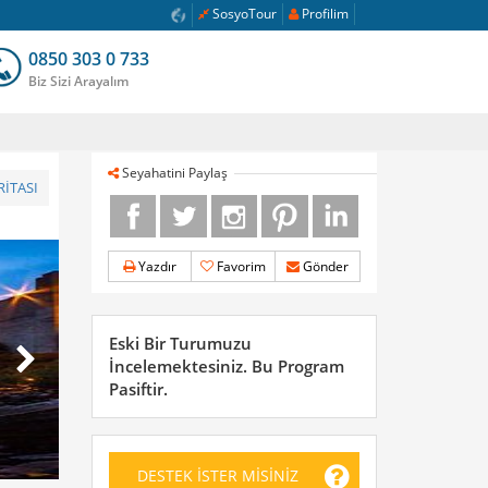
SosyoTour
Profilim
0850 303 0 733
Biz Sizi Arayalım
Seyahatini Paylaş
İTASI
Yazdır
Favorim
Gönder
Eski Bir Turumuzu
İncelemektesiniz. Bu Program
Pasiftir.
DESTEK İSTER MİSİNİZ