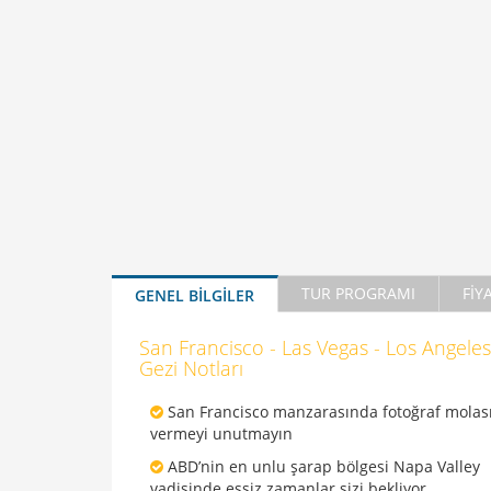
TUR PROGRAMI
FİY
GENEL BİLGİLER
San Francisco - Las Vegas - Los Angele
Gezi Notları
San Francisco manzarasında fotoğraf molas
vermeyi unutmayın
ABD’nin en unlu şarap bölgesi Napa Valley
vadisinde eşsiz zamanlar sizi bekliyor