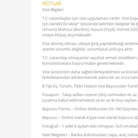
NOTLAR
Vize Bilgileri
T.C vatandaşları için vize uygulaması vardır. Vize baş
İçin Gerekli Evraklar” listesinde belirtilen belgeler
Umuma Mahsus (Bordro), Hususi (Yeşil), Hizmet (Gri) 
vizeye ihtiyaç duymaktadır.
Vize alınmış olması, ülkeye giriş yapılabileceği anla
acente sorumlu değildir, sorumluluk yolcuya aittir.
T.C. vatandaşı olmayanlar seyahat etmek istedikleri ülke
konsolosluklara başvurmaları gerekmektedir.
Vize sürecinizin daha sağlıklı ilerleyebilmesi ve k
farklılıklarından etkilenmemek adına bir an önce ta
B Tipi (İş, Turizm, Tıbbi Tedavi) Vize Başvuruları Turist
Pasaport - Talep edilen vizenin bitiş tarihinden en az
(uzatma kabul edilmemekte) ve en az iki boş sayfası o
Başvuru Formu – Online doldurulan DS-160 Göçmen
Başvuru – Online olarak kişiye özel olarak başvuru i
Fotoğraf – 1 adet 6 aydan eski olmayan, 5x5 cm ebatl
Gelir Belgeleri – Banka dokümanları, tapu, araç ruhsatı,