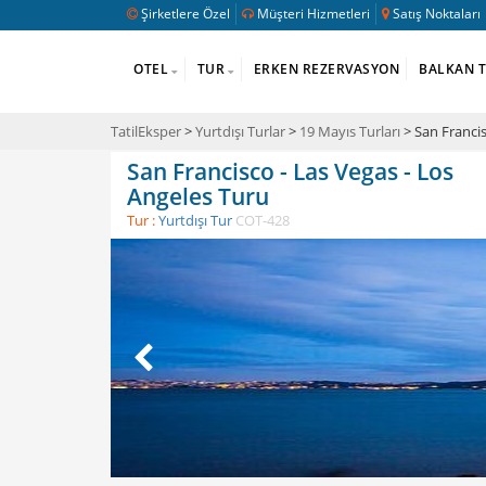
Şirketlere Özel
Müşteri Hizmetleri
Satış Noktaları
OTEL
TUR
ERKEN REZERVASYON
BALKAN 
TatilEksper
>
Yurtdışı Turlar
>
19 Mayıs Turları
> San Francis
San Francisco - Las Vegas - Los
Angeles Turu
Tur :
Yurtdışı Tur
COT-428