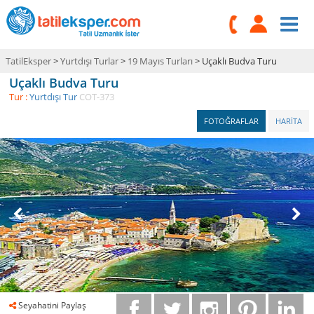
TatilEksper
>
Yurtdışı Turlar
>
19 Mayıs Turları
> Uçaklı Budva Turu
Uçaklı Budva Turu
Tur :
Yurtdışı Tur
COT-373
FOTOĞRAFLAR
HARİTA
Seyahatini Paylaş