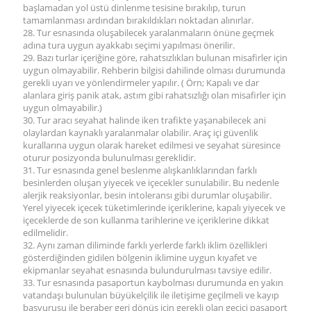
başlamadan yol üstü dinlenme tesisine bırakılıp, turun
tamamlanması ardından bırakıldıkları noktadan alınırlar.
28. Tur esnasında oluşabilecek yaralanmaların önüne geçmek
adına tura uygun ayakkabı seçimi yapılması önerilir.
29. Bazı turlar içeriğine göre, rahatsızlıkları bulunan misafirler için
uygun olmayabilir. Rehberin bilgisi dahilinde olması durumunda
gerekli uyarı ve yönlendirmeler yapılır. ( Örn; Kapalı ve dar
alanlara giriş panik atak, astım gibi rahatsızlığı olan misafirler için
uygun olmayabilir.)
30. Tur aracı seyahat halinde iken trafikte yaşanabilecek ani
olaylardan kaynaklı yaralanmalar olabilir. Araç içi güvenlik
kurallarına uygun olarak hareket edilmesi ve seyahat süresince
oturur posizyonda bulunulması gereklidir.
31. Tur esnasında genel beslenme alışkanlıklarından farklı
besinlerden oluşan yiyecek ve içecekler sunulabilir. Bu nedenle
alerjik reaksiyonlar, besin intoleransı gibi durumlar oluşabilir.
Yerel yiyecek içecek tüketimlerinde içeriklerine, kapalı yiyecek ve
içeceklerde de son kullanma tarihlerine ve içeriklerine dikkat
edilmelidir.
32. Aynı zaman diliminde farklı yerlerde farklı iklim özellikleri
gösterdiğinden gidilen bölgenin iklimine uygun kıyafet ve
ekipmanlar seyahat esnasında bulundurulması tavsiye edilir.
33. Tur esnasında pasaportun kaybolması durumunda en yakın
vatandaşı bulunulan büyükelçilik ile iletişime geçilmeli ve kayıp
başvurusu ile beraber geri dönüş için gerekli olan geçici pasaport