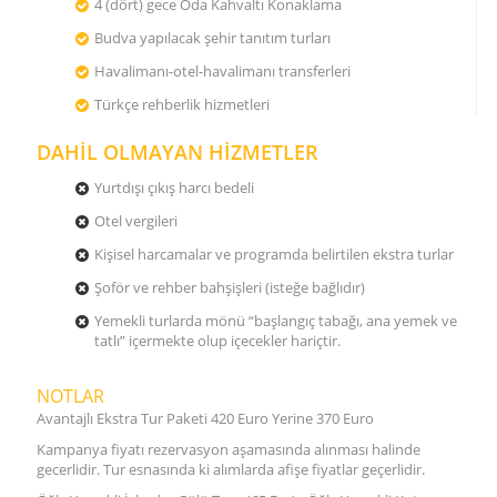
4 (dört) gece Oda Kahvaltı Konaklama
Budva yapılacak şehir tanıtım turları
Havalimanı-otel-havalimanı transferleri
Türkçe rehberlik hizmetleri
DAHİL OLMAYAN HİZMETLER
Yurtdışı çıkış harcı bedeli
Otel vergileri
Kişisel harcamalar ve programda belirtilen ekstra turlar
Şoför ve rehber bahşişleri (isteğe bağlıdır)
Yemekli turlarda mönü “başlangıç tabağı, ana yemek ve
tatlı” içermekte olup içecekler hariçtir.
NOTLAR
Avantajlı Ekstra Tur Paketi 420 Euro Yerine 370 Euro
Kampanya fiyatı rezervasyon aşamasında alınması halinde
gecerlidir. Tur esnasında ki alımlarda afişe fiyatlar geçerlidir.