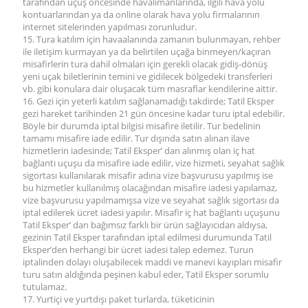
tarafından uçuş öncesinde havalimanlarında, ilgili hava yolu
kontuarlarından ya da online olarak hava yolu firmalarının
internet sitelerinden yapılması zorunludur.
15. Tura katılım için havaalanında zamanın bulunmayan, rehber
ile iletişim kurmayan ya da belirtilen uçağa binmeyen/kaçıran
misafirlerin tura dahil olmaları için gerekli olacak gidiş-dönüş
yeni uçak biletlerinin temini ve gidilecek bölgedeki transferleri
vb. gibi konulara dair oluşacak tüm masraflar kendilerine aittir.
16. Gezi için yeterli katılım sağlanamadığı takdirde; Tatil Eksper
gezi hareket tarihinden 21 gün öncesine kadar turu iptal edebilir.
Böyle bir durumda iptal bilgisi misafire iletilir. Tur bedelinin
tamamı misafire iade edilir. Tur dışında satın alınan ilave
hizmetlerin iadesinde; Tatil Eksper’ dan alınmış olan iç hat
bağlantı uçuşu da misafire iade edilir, vize hizmeti, seyahat sağlık
sigortası kullanılarak misafir adına vize başvurusu yapılmış ise
bu hizmetler kullanılmış olacağından misafire iadesi yapılamaz,
vize başvurusu yapılmamışsa vize ve seyahat sağlık sigortası da
iptal edilerek ücret iadesi yapılır. Misafir iç hat bağlantı uçuşunu
Tatil Eksper’ dan bağımsız farklı bir ürün sağlayıcıdan aldıysa,
gezinin Tatil Eksper tarafından iptal edilmesi durumunda Tatil
Eksper’den herhangi bir ücret iadesi talep edemez. Turun
iptalinden dolayı oluşabilecek maddi ve manevi kayıpları misafir
turu satın aldığında peşinen kabul eder, Tatil Eksper sorumlu
tutulamaz.
17. Yurtiçi ve yurtdışı paket turlarda, tüketicinin