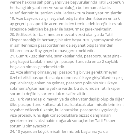
verme hakkına sahiptir. Şahsi vize başvurularında Tatil Eksper’un
herhangi bir yaptırımı ve sorumluluğu bulunmamaktadır.
Misafirlerimiz bu şartları kabul ederek tura kayıt yaptırmışlardır.
19. Vize başvurusu için seyahat bitiş tarihinden itibaren en az 6
ay geçerli pasaport ile acentemizden temin edebileceğiniz evrak
listesinde belirtilen belgeler ile başvurmak gerekmektedir.
20. Gidilecek tur bakımından mevcut vizesi olan ya da Tatil
Eksper aracılığı ile herhangi bir vize başvurusu yapmayacak olan
misafirlerimizin pasaportlarının da seyahat bitiş tarihinden
itibaren en az 6 ay geçerli olması gerekmektedir.
21. Gümrük geçişlerinde, sınır kapılarında, pasaportunuza giriş -
çıkış kaşesi basılabilmesi için, pasaportunuzda en az 2 sayfalık
boş alan olması gerekmektedir.
22. Vize alınmış olması/yeşil pasaport gibi vize gerektirmeyen
özel nitelikli pasaporta sahip olunması, ülkeye giriş/ülkeden çıkış
yapılabileceği anlamına gelmez, pasaport polisinin sizi ülkeye
sokmama/çıkarmama yetkisi vardır, bu durumdan Tatil Eksper
sorumlu değildir, sorumluluk misafire aittir.
23. Türk vatandaşı olmayan ya da çifte vatandaşlığı olup da diğer
ülke pasaportunu kullanarak tura katılacak olan misafirlerimizin;
seyahat edilecek ülkenin, kullanacakları pasaporta uyguladığı
vize prosedürünü ilgili konsolosluklara bizzat danışmaları
gerekmektedir, aksi halde doğacak sonuçlardan Tatil Eksper
sorumlu olmayacaktır.
24. 18 yaşından küçük misafirlerimiz tek başlarına ya da