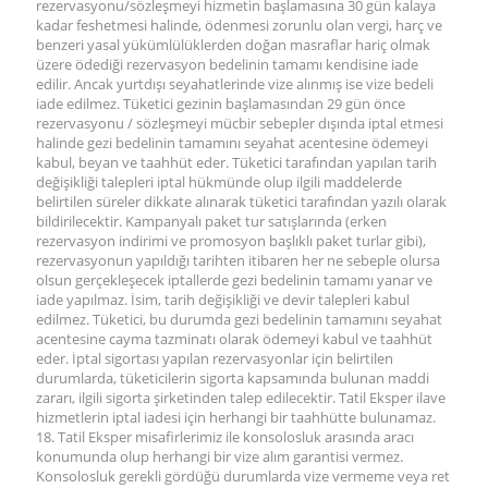
rezervasyonu/sözleşmeyi hizmetin başlamasına 30 gün kalaya
kadar feshetmesi halinde, ödenmesi zorunlu olan vergi, harç ve
benzeri yasal yükümlülüklerden doğan masraflar hariç olmak
üzere ödediği rezervasyon bedelinin tamamı kendisine iade
edilir. Ancak yurtdışı seyahatlerinde vize alınmış ise vize bedeli
iade edilmez. Tüketici gezinin başlamasından 29 gün önce
rezervasyonu / sözleşmeyi mücbir sebepler dışında iptal etmesi
halinde gezi bedelinin tamamını seyahat acentesine ödemeyi
kabul, beyan ve taahhüt eder. Tüketici tarafından yapılan tarih
değişikliği talepleri iptal hükmünde olup ilgili maddelerde
belirtilen süreler dikkate alınarak tüketici tarafından yazılı olarak
bildirilecektir. Kampanyalı paket tur satışlarında (erken
rezervasyon indirimi ve promosyon başlıklı paket turlar gibi),
rezervasyonun yapıldığı tarihten itibaren her ne sebeple olursa
olsun gerçekleşecek iptallerde gezi bedelinin tamamı yanar ve
iade yapılmaz. İsim, tarih değişikliği ve devir talepleri kabul
edilmez. Tüketici, bu durumda gezi bedelinin tamamını seyahat
acentesine cayma tazminatı olarak ödemeyi kabul ve taahhüt
eder. İptal sigortası yapılan rezervasyonlar için belirtilen
durumlarda, tüketicilerin sigorta kapsamında bulunan maddi
zararı, ilgili sigorta şirketinden talep edilecektir. Tatil Eksper ilave
hizmetlerin iptal iadesi için herhangi bir taahhütte bulunamaz.
18. Tatil Eksper misafirlerimiz ile konsolosluk arasında aracı
konumunda olup herhangi bir vize alım garantisi vermez.
Konsolosluk gerekli gördüğü durumlarda vize vermeme veya ret