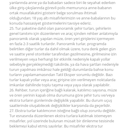
yanlarında anne ya da babadan sadece biri ile seyahat ederken
ülke giriş-çıkışlarında görevli polis memurunca anne-babanın
ortak muvafakatini gösterir belge sorulması ihtimali
olduğundan; 18 yaş altı misafirlerimizin ve anne-babalarının bu
konuda hassasiyet göstermelerini tavsiye ederiz.
25. Tur paketine dahil olan panoramik şehir turları, şehirlerin
genel tanıtımı için düzenlenen ve araç içinden rehber anlatımıyla
panoramik olarak yapılan müze, ören yeri girişlerini içermeyen
en fazla 2-3 saatlik turlardır. Panoramik turlar, programda
belirtilen diğer turlar da dahil olmak üzere, tura denk gelen gün
ve saatte yerel otoriteler tarafından gezilmesine, girilmesine izin
verilmeyen veya herhangi bir etkinlik nedeniyle kapalı yollar
sebebiyle gerçekleşmediği takdirde, ya da hava şartları nedeniyle
turun yapılması imkânsız hale geldiği durumlarda bahse konu
turların yapılamamasından Tatil Eksper sorumlu değildir. Bazı
turlar kapalı yollar veya araç girişine izin verilmeyen noktalarda
imkanlar dahilinde toplu taşıma veya yaya olarak yapılabilir.
26. Rehber, turun içeriğine bağlı kalarak, katılımcı sayısına, müze
ve ören yerinin kapalı olma durumuna göre şehir turu ve/veya
ekstra turların günlerinde değişiklik yapabilir. Bu durum uçuş
saatlerinde oluşabilecek değişiklikler karşısında da geçerlidir.
27. Ekstra turlar katılımcının isteğine bağlı olup zorunlu değildir.
Tur esnasında düzenlenen ekstra turlara katılmak istemeyen
misafirler, yol üzerinde bulunan müsait bir dinlenme tesisinde
beklemeyi kabul etmiş sayılırlar. Bu misafirler ekstra tur