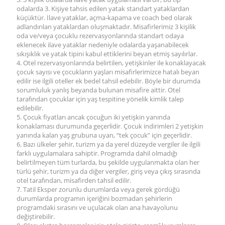
odalarda 3. Kişiye tahsis edilen yatak standart yataklardan
küçüktür. İlave yataklar, açma-kapama ve coach bed olarak
adlandırılan yataklardan oluşmaktadır. Misafirlerimiz 3 kişilik
oda ve/veya çocuklu rezervasyonlarında standart odaya
eklenecek ilave yataklar nedeniyle odalarda yaşanabilecek
sıkışıklık ve yatak tipini kabul ettiklerini beyan etmiş sayılırlar.
4. Otel rezervasyonlarında belirtilen, yetişkinler ile konaklayacak
çocuk sayısı ve çocukların yaşları misafirlerimizce hatalı beyan
edilir ise ilgili oteller ek bedel tahsil edebilir. Böyle bir durumda
sorumluluk yanlış beyanda bulunan misafire aittir. Otel
tarafından çocuklar için yaş tespitine yönelik kimlik talep
edilebilir.
5. Çocuk fiyatları ancak çocuğun iki yetişkin yanında
konaklaması durumunda geçerlidir. Çocuk indirimleri 2 yetişkin
yanında kalan yaş grubuna uyan, “tek çocuk” için geçerlidir.
6. Bazı ülkeler şehir, turizm ya da yerel düzeyde vergiler ile ilgili
farklı uygulamalara sahiptir. Programda dahil olmadığı
belirtilmeyen tüm turlarda, bu şekilde uygulanmakta olan her
türlü şehir, turizm ya da diğer vergiler, giriş veya çıkış sırasında
otel tarafından, misafirden tahsil edilir.
7. Tatil Eksper zorunlu durumlarda veya gerek gördüğü
durumlarda programın içeriğini bozmadan şehirlerin
programdaki sırasını ve uçulacak olan ana havayolunu
değiştirebilir.