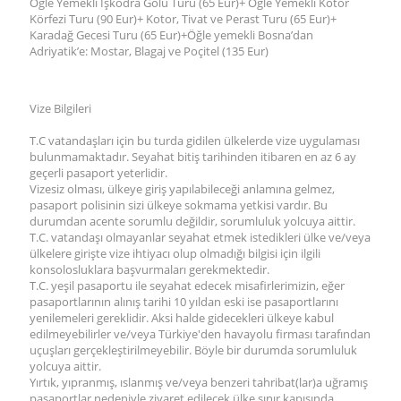
Öğle Yemekli İşkodra Gölü Turu (65 Eur)+ Öğle Yemekli Kotor
Körfezi Turu (90 Eur)+ Kotor, Tivat ve Perast Turu (65 Eur)+
Karadağ Gecesi Turu (65 Eur)+Öğle yemekli Bosna’dan
Adriyatik’e: Mostar, Blagaj ve Poçitel (135 Eur)
Vize Bilgileri
T.C vatandaşları için bu turda gidilen ülkelerde vize uygulaması
bulunmamaktadır. Seyahat bitiş tarihinden itibaren en az 6 ay
geçerli pasaport yeterlidir.
Vizesiz olması, ülkeye giriş yapılabileceği anlamına gelmez,
pasaport polisinin sizi ülkeye sokmama yetkisi vardır. Bu
durumdan acente sorumlu değildir, sorumluluk yolcuya aittir.
T.C. vatandaşı olmayanlar seyahat etmek istedikleri ülke ve/veya
ülkelere girişte vize ihtiyacı olup olmadığı bilgisi için ilgili
konsolosluklara başvurmaları gerekmektedir.
T.C. yeşil pasaportu ile seyahat edecek misafirlerimizin, eğer
pasaportlarının alınış tarihi 10 yıldan eski ise pasaportlarını
yenilemeleri gereklidir. Aksi halde gidecekleri ülkeye kabul
edilmeyebilirler ve/veya Türkiye'den havayolu firması tarafından
uçuşları gerçekleştirilmeyebilir. Böyle bir durumda sorumluluk
yolcuya aittir.
Yırtık, yıpranmış, ıslanmış ve/veya benzeri tahribat(lar)a uğramış
pasaportlar nedeniyle ziyaret edilecek ülke sınır kapısında