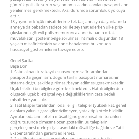
gümrük polisi ile sorun yaşanmaması adına, anılan pasaportların
yenilenmesi gerekmektedir. Aksi durumda sorumluluk yolcuya
aittir.
18 yaşından küçük misafirlerimiz tek başlarına ya da yanlarında
anne ya da babadan sadece biri ile seyahat ederken ülke giriş-
çıkışlarında görevli polis memurunca anne-babanın ortak
muvafakatini gösterir belge sorulması ihtimali olduğundan 18
yaş altı misafirlerimizin ve anne-babalarının bu konuda
hassasiyet göstermelerini tavsiye ederiz.
Genel Şartlar
Başa Dön
1. Satın alınan tura kayıt esnasında; misafir tarafından
pasaportta geçen isim, doğum tarihi, pasaport numarasının
sisteme doğru şekilde girilmesi/beyan edilmesi gerekmektedir.
Uçak biletleri bu bilgilere göre kesilmektedir. Hatalı bilgilerden
oluşacak uçak bileti iptal veya değişikliklerinin ceza bedeli
misafirlere yansıtılır.
2. Tatil Eksper tarafından, oda ile ilgili talepler (yüksek kat, genel
alanlara yakın, sigara içilen/içilmeyen, yatak tipi) otele bildirilir.
Ayırtılan odaların, otelin müsaitliğine göre misafirin tercihleri
doğrultusunda olmasına özen gösterilir. Bu taleplerin
gerçekleşmesi otele giriş sırasındaki müsaitliğe bağlıdır ve Tatil
Eksper tarafından garanti edilemez.
3. 3 kişilik odalarda ilave yatak uygulaması vardır, bu tip