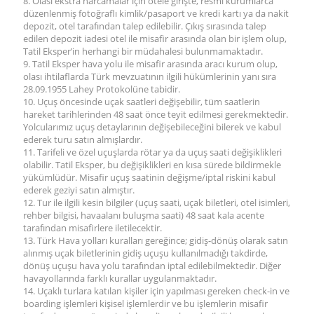
8. Olası ekstra harcamalar için otele girişte, resmî kurumlarca
düzenlenmiş fotoğraflı kimlik/pasaport ve kredi kartı ya da nakit
depozit, otel tarafından talep edilebilir. Çıkış sırasında talep
edilen depozit iadesi otel ile misafir arasında olan bir işlem olup,
Tatil Eksper’in herhangi bir müdahalesi bulunmamaktadır.
9. Tatil Eksper hava yolu ile misafir arasında aracı kurum olup,
olası ihtilaflarda Türk mevzuatının ilgili hükümlerinin yanı sıra
28.09.1955 Lahey Protokolüne tabidir.
10. Uçuş öncesinde uçak saatleri değişebilir, tüm saatlerin
hareket tarihlerinden 48 saat önce teyit edilmesi gerekmektedir.
Yolcularımız uçuş detaylarının değişebileceğini bilerek ve kabul
ederek turu satın almışlardır.
11. Tarifeli ve özel uçuşlarda rötar ya da uçuş saati değişiklikleri
olabilir. Tatil Eksper, bu değişiklikleri en kısa sürede bildirmekle
yükümlüdür. Misafir uçuş saatinin değişme/iptal riskini kabul
ederek geziyi satın almıştır.
12. Tur ile ilgili kesin bilgiler (uçuş saati, uçak biletleri, otel isimleri,
rehber bilgisi, havaalanı buluşma saati) 48 saat kala acente
tarafından misafirlere iletilecektir.
13. Türk Hava yolları kuralları gereğince; gidiş-dönüş olarak satın
alınmış uçak biletlerinin gidiş uçuşu kullanılmadığı takdirde,
dönüş uçuşu hava yolu tarafından iptal edilebilmektedir. Diğer
havayollarında farklı kurallar uygulanmaktadır.
14. Uçaklı turlara katılan kişiler için yapılması gereken check-in ve
boarding işlemleri kişisel işlemlerdir ve bu işlemlerin misafir