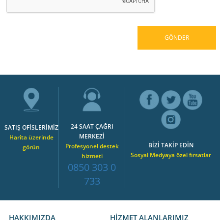
24 SAAT ÇAĞRI
SATIŞ OFİSLERİMİZ
MERKEZİ
Harita üzerinde
BİZİ TAKİP EDİN
Profesyonel destek
görün
Sosyal Medyaya özel fırsatlar
hizmeti
0850 303 0
733
HAKKIMIZDA
HİZMET ALANLARIMIZ