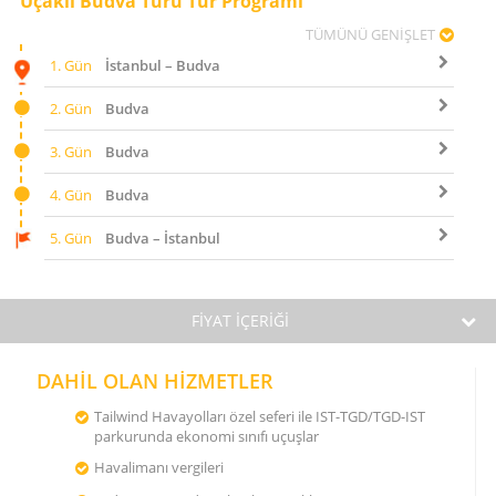
Uçaklı Budva Turu Tur Programı
TÜMÜNÜ GENİŞLET
1. Gün
İstanbul – Budva
2. Gün
Budva
3. Gün
Budva
4. Gün
Budva
5. Gün
Budva – İstanbul
FİYAT İÇERİĞİ
DAHİL OLAN HİZMETLER
Tailwind Havayolları özel seferi ile IST-TGD/TGD-IST
parkurunda ekonomi sınıfı uçuşlar
Havalimanı vergileri