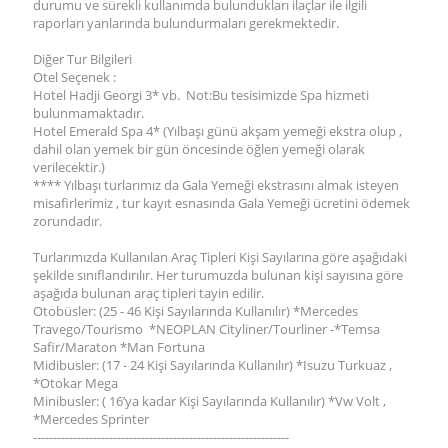
durumu ve sürekli kullanımda bulundukları ilaçlar ile ilgili
raporları yanlarında bulundurmaları gerekmektedir.
Diğer Tur Bilgileri
Otel Seçenek :
Hotel Hadji Georgi 3* vb. Not:Bu tesisimizde Spa hizmeti
bulunmamaktadır.
Hotel Emerald Spa 4* (Yılbaşı günü akşam yemeği ekstra olup ,
dahil olan yemek bir gün öncesinde öğlen yemeği olarak
verilecektir.)
**** Yılbaşı turlarımız da Gala Yemeği ekstrasını almak isteyen
misafirlerimiz , tur kayıt esnasında Gala Yemeği ücretini ödemek
zorundadır.
Turlarımızda Kullanılan Araç Tipleri Kişi Sayılarına göre aşağıdaki
şekilde sınıflandırılır. Her turumuzda bulunan kişi sayısına göre
aşağıda bulunan araç tipleri tayin edilir.
Otobüsler: (25 - 46 Kişi Sayılarında Kullanılır) *Mercedes
Travego/Tourismo *NEOPLAN Cityliner/Tourliner -*Temsa
Safir/Maraton *Man Fortuna
Midibusler: (17 - 24 Kişi Sayılarında Kullanılır) *Isuzu Turkuaz ,
*Otokar Mega
Minibusler: ( 16’ya kadar Kişi Sayılarında Kullanılır) *Vw Volt ,
*Mercedes Sprinter
----------------------------------------------------------------