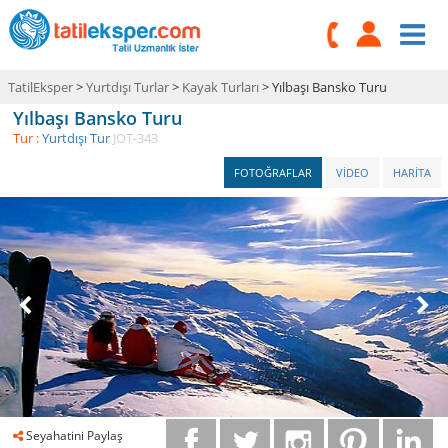
TatilEksper
>
Yurtdışı Turlar
>
Kayak Turları
> Yılbaşı Bansko Turu
Yılbaşı Bansko Turu
Tur :
Yurtdışı Tur
JOT-343
FOTOĞRAFLAR
VİDEO
HARİTA
Seyahatini Paylaş