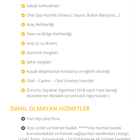
Sabah kahvaltıları
Otel Spa Hizmeti (Havuz, Sauna, Buhar Banyosu…)
Araç Rehberliği
Tesis ve Bölge Rehberliği
Araç içi su ikramı
Gümrük Vergileri
Şehir vergileri
Kayak ekipmanları kiralama ve eğitim desteği
Otel – Casino – Otel Ücretsiz transfer
Zorunlu Seyahat Sigortası (1618 sayılı Yasa Gereği
düzenlenen Mesleki sorumluluk sigortasıdır.)
DAHİL OLMAYAN HİZMETLER
Yurt dışı çıkış fonu
Vize ücreti ve hizmet bedeli ****Vize hizmet bedeli ,
konsolosluklar ve hizmet sağlayıcıları tarafından ( kargo
ücreti, form, danışmanlık v.b) doğabilecek ek hizmet bedelleri