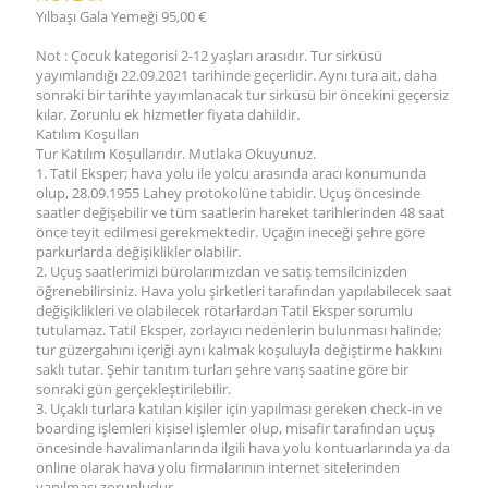
Yılbaşı Gala Yemeği 95,00 €
Not : Çocuk kategorisi 2-12 yaşları arasıdır. Tur sirküsü
yayımlandığı 22.09.2021 tarihinde geçerlidir. Aynı tura ait, daha
sonraki bir tarihte yayımlanacak tur sirküsü bir öncekini geçersiz
kılar. Zorunlu ek hizmetler fiyata dahildir.
Katılım Koşulları
Tur Katılım Koşullarıdır. Mutlaka Okuyunuz.
1. Tatil Eksper; hava yolu ile yolcu arasında aracı konumunda
olup, 28.09.1955 Lahey protokolüne tabidir. Uçuş öncesinde
saatler değişebilir ve tüm saatlerin hareket tarihlerinden 48 saat
önce teyit edilmesi gerekmektedir. Uçağın ineceği şehre göre
parkurlarda değişiklikler olabilir.
2. Uçuş saatlerimizi bürolarımızdan ve satış temsilcinizden
öğrenebilirsiniz. Hava yolu şirketleri tarafından yapılabilecek saat
değişiklikleri ve olabilecek rötarlardan Tatil Eksper sorumlu
tutulamaz. Tatil Eksper, zorlayıcı nedenlerin bulunması halinde;
tur güzergahını içeriği aynı kalmak koşuluyla değiştirme hakkını
saklı tutar. Şehir tanıtım turları şehre varış saatine göre bir
sonraki gün gerçekleştirilebilir.
3. Uçaklı turlara katılan kişiler için yapılması gereken check-in ve
boarding işlemleri kişisel işlemler olup, misafir tarafından uçuş
öncesinde havalimanlarında ilgili hava yolu kontuarlarında ya da
online olarak hava yolu firmalarının internet sitelerinden
yapılması zorunludur.