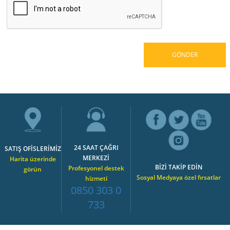
24 SAAT ÇAĞRI
SATIŞ OFİSLERİMİZ
MERKEZİ
Harita üzerinde
BİZİ TAKİP EDİN
Profesyonel destek
görün
Sosyal Medyaya özel fırsatlar
hizmeti
0850 303 0
733