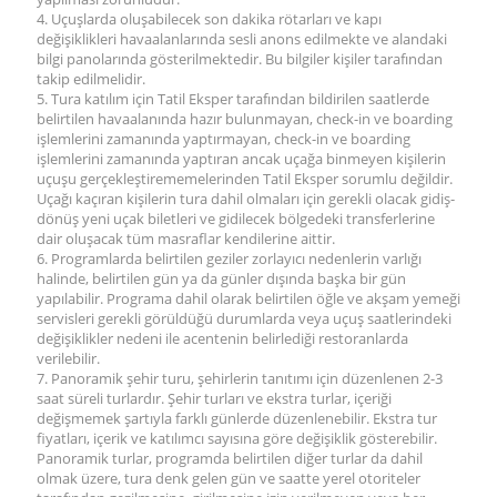
4. Uçuşlarda oluşabilecek son dakika rötarları ve kapı
değişiklikleri havaalanlarında sesli anons edilmekte ve alandaki
bilgi panolarında gösterilmektedir. Bu bilgiler kişiler tarafından
takip edilmelidir.
5. Tura katılım için Tatil Eksper tarafından bildirilen saatlerde
belirtilen havaalanında hazır bulunmayan, check-in ve boarding
işlemlerini zamanında yaptırmayan, check-in ve boarding
işlemlerini zamanında yaptıran ancak uçağa binmeyen kişilerin
uçuşu gerçekleştirememelerinden Tatil Eksper sorumlu değildir.
Uçağı kaçıran kişilerin tura dahil olmaları için gerekli olacak gidiş-
dönüş yeni uçak biletleri ve gidilecek bölgedeki transferlerine
dair oluşacak tüm masraflar kendilerine aittir.
6. Programlarda belirtilen geziler zorlayıcı nedenlerin varlığı
halinde, belirtilen gün ya da günler dışında başka bir gün
yapılabilir. Programa dahil olarak belirtilen öğle ve akşam yemeği
servisleri gerekli görüldüğü durumlarda veya uçuş saatlerindeki
değişiklikler nedeni ile acentenin belirlediği restoranlarda
verilebilir.
7. Panoramik şehir turu, şehirlerin tanıtımı için düzenlenen 2-3
saat süreli turlardır. Şehir turları ve ekstra turlar, içeriği
değişmemek şartıyla farklı günlerde düzenlenebilir. Ekstra tur
fiyatları, içerik ve katılımcı sayısına göre değişiklik gösterebilir.
Panoramik turlar, programda belirtilen diğer turlar da dahil
olmak üzere, tura denk gelen gün ve saatte yerel otoriteler