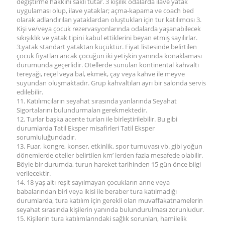
değiştirme hakkını saklı tutar. 3 kişilik odalarda ilave yatak
uygulaması olup, ilave yataklar; açma-kapama ve coach bed
olarak adlandırılan yataklardan oluştukları için tur katılımcısı 3.
Kişi ve/veya çocuk rezervasyonlarında odalarda yaşanabilecek
sıkışıklık ve yatak tipini kabul ettiklerini beyan etmiş sayılırlar.
3.yatak standart yataktan küçüktür. Fiyat listesinde belirtilen
çocuk fiyatları ancak çocuğun iki yetişkin yanında konaklaması
durumunda geçerlidir. Otellerde sunulan kontinental kahvaltı
tereyağı, reçel veya bal, ekmek, çay veya kahve ile meyve
suyundan oluşmaktadır. Grup kahvaltıları ayrı bir salonda servis
edilebilir.
11. Katılımcıların seyahat sırasında yanlarında Seyahat
Sigortalarını bulundurmaları gerekmektedir.
12. Turlar başka acente turları ile birleştirilebilir. Bu gibi
durumlarda Tatil Eksper misafirleri Tatil Eksper
sorumluluğundadır.
13. Fuar, kongre, konser, etkinlik, spor turnuvası vb. gibi yoğun
dönemlerde oteller belirtilen km’ lerden fazla mesafede olabilir.
Böyle bir durumda, turun hareket tarihinden 15 gün önce bilgi
verilecektir.
14. 18 yaş altı reşit sayılmayan çocukların anne veya
babalarından biri veya ikisi ile beraber tura katılmadığı
durumlarda, tura katılım için gerekli olan muvaffakatnamelerin
seyahat sırasında kişilerin yanında bulundurulması zorunludur.
15. Kişilerin tura katılımlarındaki sağlık sorunları, hamilelik