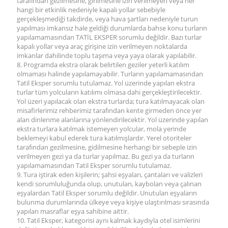
tarafından gezilmesine, girilmesine izin verilmeyen veya her
hangi bir etkinlik nedeniyle kapalı yollar sebebiyle
gerçekleşmediği takdirde, veya hava şartları nedeniyle turun
yapılması imkansız hale geldiği durumlarda bahse konu turların
yapılamamasından TATİL EKSPER sorumlu değildir. Bazı turlar
kapalı yollar veya araç girişine izin verilmeyen noktalarda
imkanlar dahilinde toplu taşıma veya yaya olarak yapılabilir.
8. Programda ekstra olarak belirtilen geziler yeterli katılım
olmaması halinde yapılamayabilir. Turların yapılamamasından
Tatil Eksper sorumlu tutulamaz. Yol üzerinde yapılan ekstra
turlar tüm yolcuların katılımı olmasa dahi gerçekleştirilecektir.
Yol üzeri yapılacak olan ekstra turlarda; tura katılmayacak olan
misafirlerimiz rehberimiz tarafından kente girmeden önce yer
alan dinlenme alanlarına yönlendirilecektir. Yol üzerinde yapılan
ekstra turlara katılmak istemeyen yolcular, mola yerinde
beklemeyi kabul ederek tura katılmışlardır. Yerel otoriteler
tarafından gezilmesine, gidilmesine herhangi bir sebeple izin
verilmeyen gezi ya da turlar yapılmaz. Bu gezi ya da turların
yapılamamasından Tatil Eksper sorumlu tutulamaz.
9. Tura iştirak eden kişilerin; şahsi eşyaları, çantaları ve valizleri
kendi sorumluluğunda olup, unutulan, kaybolan veya çalınan
eşyalardan Tatil Eksper sorumlu değildir. Unutulan eşyaların
bulunma durumlarında ülkeye veya kişiye ulaştırılması sırasında
yapılan masraflar eşya sahibine aittir.
10. Tatil Eksper, kategorisi aynı kalmak kaydıyla otel isimlerini