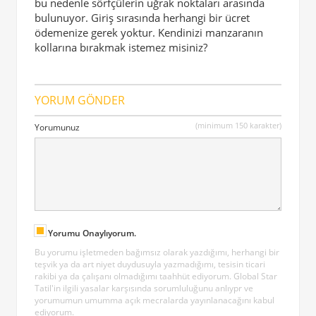
bu nedenle sörfçülerin uğrak noktaları arasında
bulunuyor. Giriş sırasında herhangi bir ücret
ödemenize gerek yoktur. Kendinizi manzaranın
kollarına bırakmak istemez misiniz?
YORUM GÖNDER
(minimum 150 karakter)
Yorumunuz
Yorumu Onaylıyorum.
Bu yorumu işletmeden bağımsız olarak yazdığımı, herhangi bir
teşvik ya da art niyet duydusuyla yazmadığımı, tesisin ticari
rakibi ya da çalışanı olmadığımı taahhüt ediyorum. Global Star
Tatil'in ilgili yasalar karşısında sorumluluğunu anlıypr ve
yorumumun umumma açık mecralarda yayınlanacağını kabul
ediyorum.