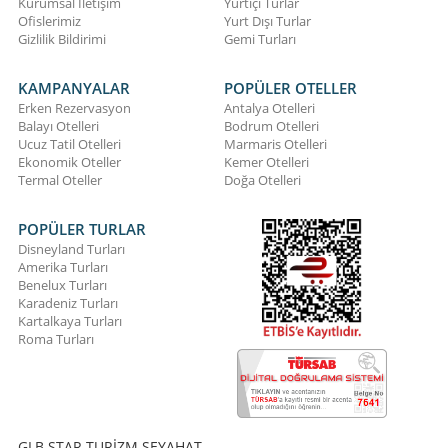
Kurumsal İletişim
Yurtiçi Turlar
Ofislerimiz
Yurt Dışı Turlar
Gizlilik Bildirimi
Gemi Turları
KAMPANYALAR
POPÜLER OTELLER
Erken Rezervasyon
Antalya Otelleri
Balayı Otelleri
Bodrum Otelleri
Ucuz Tatil Otelleri
Marmaris Otelleri
Ekonomik Oteller
Kemer Otelleri
Termal Oteller
Doğa Otelleri
POPÜLER TURLAR
Disneyland Turları
Amerika Turları
Benelux Turları
Karadeniz Turları
Kartalkaya Turları
Roma Turları
GLB STAR TURİZM SEYAHAT