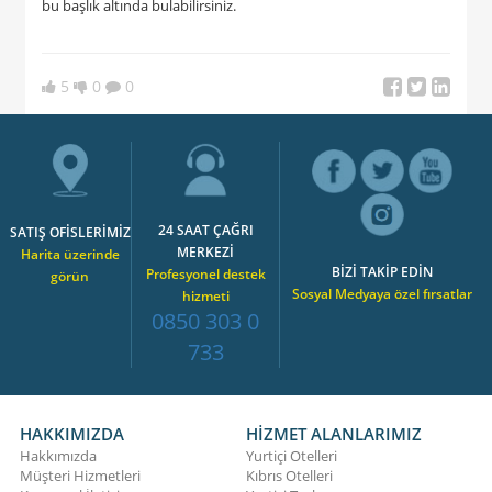
bu başlık altında bulabilirsiniz.
5
0
0
24 SAAT ÇAĞRI
SATIŞ OFİSLERİMİZ
MERKEZİ
Harita üzerinde
BİZİ TAKİP EDİN
Profesyonel destek
görün
Sosyal Medyaya özel fırsatlar
hizmeti
0850 303 0
733
HAKKIMIZDA
HİZMET ALANLARIMIZ
Hakkımızda
Yurtiçi Otelleri
Müşteri Hizmetleri
Kıbrıs Otelleri