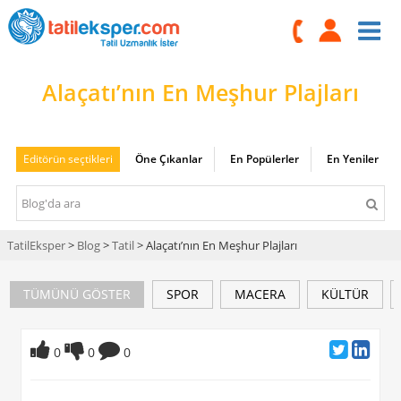
Alaçatı’nın En Meşhur Plajları
Editörün seçtikleri
Öne Çıkanlar
En Popülerler
En Yeniler
TatilEksper
>
Blog
>
Tatil
> Alaçatı’nın En Meşhur Plajları
TÜMÜNÜ GÖSTER
SPOR
MACERA
KÜLTÜR
0
0
0