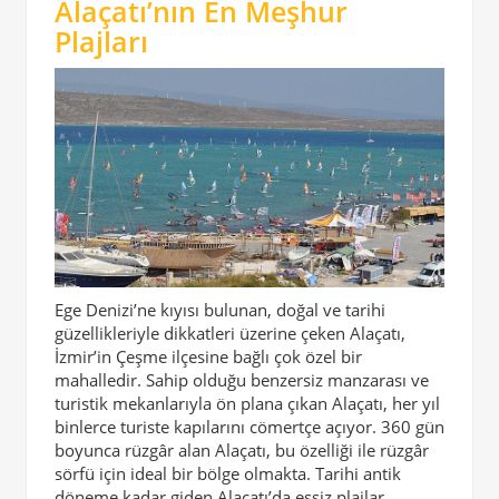
Alaçatı’nın En Meşhur
Plajları
Ege Denizi’ne kıyısı bulunan, doğal ve tarihi
güzellikleriyle dikkatleri üzerine çeken Alaçatı,
İzmir’in Çeşme ilçesine bağlı çok özel bir
mahalledir. Sahip olduğu benzersiz manzarası ve
turistik mekanlarıyla ön plana çıkan Alaçatı, her yıl
binlerce turiste kapılarını cömertçe açıyor. 360 gün
boyunca rüzgâr alan Alaçatı, bu özelliği ile rüzgâr
sörfü için ideal bir bölge olmakta. Tarihi antik
döneme kadar giden Alaçatı’da eşsiz plajlar