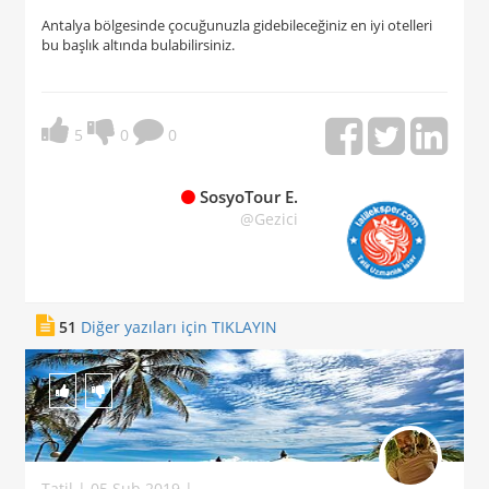
Antalya bölgesinde çocuğunuzla gidebileceğiniz en iyi otelleri
bu başlık altında bulabilirsiniz.
5
0
0
SosyoTour E.
@Gezici
51
Diğer yazıları için TIKLAYIN
Tatil | 05 Şub 2019 |