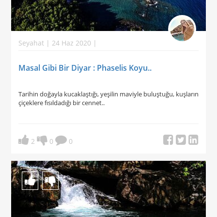
Seyahat | 24 Haz 2020 |
Masal Gibi Bir Diyar : Phaselis Koyu..
Tarihin doğayla kucaklaştığı, yeşilin maviyle buluştuğu, kuşların
çiçeklere fısıldadığı bir cennet..
2
0
0