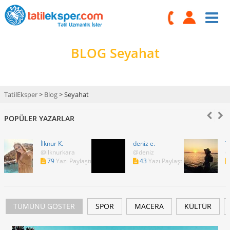
BLOG
Seyahat
TatilEksper
>
Blog
> Seyahat
POPÜLER YAZARLAR
İlknur K.
deniz e.
Y
@ilknurkara
@deniz
@
79
Yazı Paylaştı
43
Yazı Paylaştı
TÜMÜNÜ GÖSTER
SPOR
MACERA
KÜLTÜR