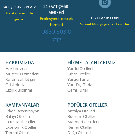
24 SAAT ÇAĞRI
SATIŞ OFİSLERİMİZ
MERKEZİ
Harita üzerinde
BİZİ TAKİP EDİN
Profesyonel destek
görün
Sosyal Medyaya özel fırsatlar
hizmeti
0850 303 0
733
HAKKIMIZDA
HİZMET ALANLARIMIZ
Hakkımızda
Yurtiçi Otelleri
Müşteri Hizmetleri
Kıbrıs Otelleri
Kurumsal İletişim
Yurtiçi Turlar
Ofislerimiz
Yurt Dışı Turlar
Gizlilik Bildirimi
Gemi Turları
KAMPANYALAR
POPÜLER OTELLER
Erken Rezervasyon
Antalya Otelleri
Balayı Otelleri
Bodrum Otelleri
Ucuz Tatil Otelleri
Marmaris Otelleri
Ekonomik Oteller
Kemer Otelleri
Termal Oteller
Doğa Otelleri