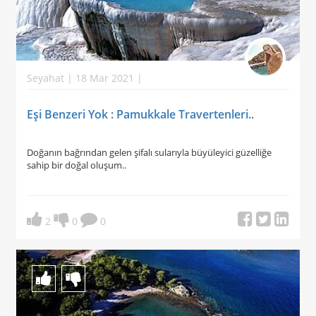
Seyahat | 18 Mar 2021 |
Eşi Benzeri Yok : Pamukkale Travertenleri..
Doğanın bağrından gelen şifalı sularıyla büyüleyici güzelliğe
sahip bir doğal oluşum..
2
0
0