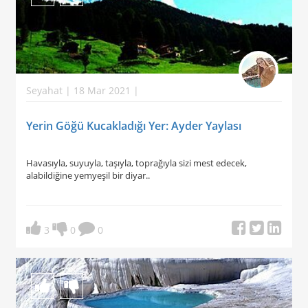
Seyahat | 18 Mar 2021 |
Yerin Göğü Kucakladığı Yer: Ayder Yaylası
Havasıyla, suyuyla, taşıyla, toprağıyla sizi mest edecek,
alabildiğine yemyeşil bir diyar..
3
0
0