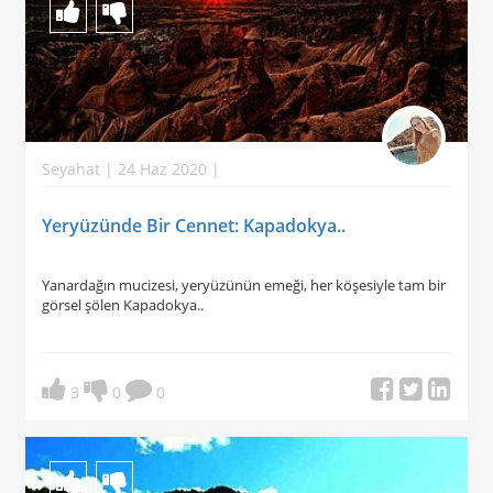
Seyahat | 24 Haz 2020 |
Yeryüzünde Bir Cennet: Kapadokya..
Yanardağın mucizesi, yeryüzünün emeği, her köşesiyle tam bir
görsel şölen Kapadokya..
3
0
0