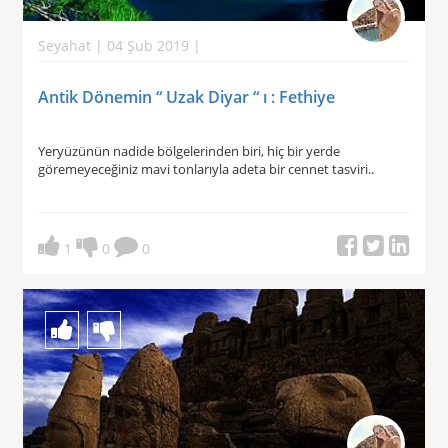
Seyahat | 04 Şub 2019 |
Antik Dönemin “ Uzak Diyar “ ı : Fethiye
Yeryüzünün nadide bölgelerinden biri, hiç bir yerde
göremeyeceğiniz mavi tonlarıyla adeta bir cennet tasviri..
1
0
0