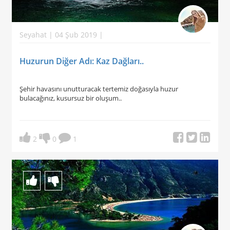
Seyahat | 04 Şub 2019 |
Huzurun Diğer Adı: Kaz Dağları..
Şehir havasını unutturacak tertemiz doğasıyla huzur
bulacağınız, kusursuz bir oluşum..
2
0
1