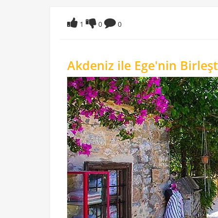
1
0
0
Akdeniz ile Ege'nin Birleş