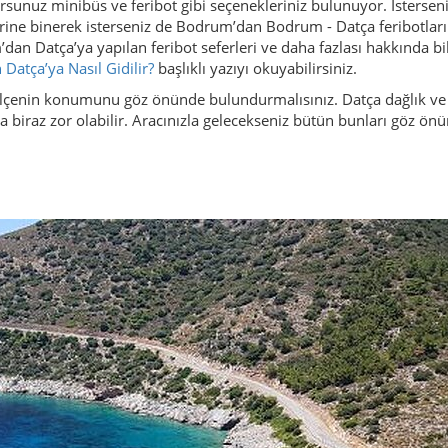
rsunuz minibüs ve feribot gibi seçenekleriniz bulunuyor. İstersen
ine binerek isterseniz de Bodrum’dan Bodrum - Datça feribotları
dan Datça’ya yapılan feribot seferleri ve daha fazlası hakkında bi
atça’ya Nasıl Gidilir?
başlıklı yazıyı okuyabilirsiniz.
z ilçenin konumunu göz önünde bulundurmalısınız. Datça dağlık ve
da biraz zor olabilir. Aracınızla gelecekseniz bütün bunları göz ön