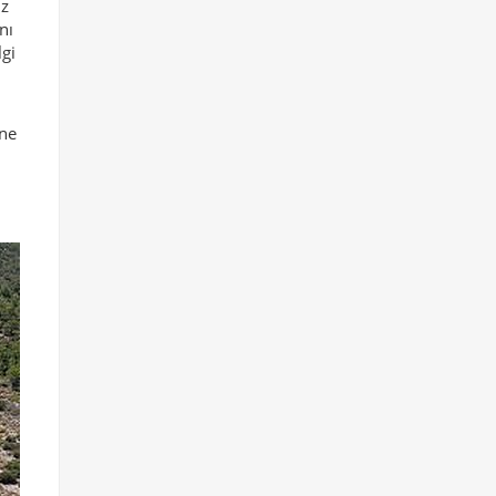
iz
nı
lgi
üne