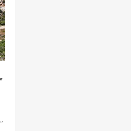
an
de