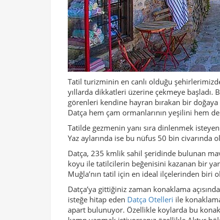
Tatil turizminin en canlı olduğu şehirlerimizd
yıllarda dikkatleri üzerine çekmeye başladı. B
görenleri kendine hayran bırakan bir doğaya 
Datça hem çam ormanlarının yeşilini hem de d
Tatilde gezmenin yanı sıra dinlenmek isteyenl
Yaz aylarında ise bu nüfus 50 bin civarında o
Datça, 235 kmlik sahil şeridinde bulunan mavi 
koyu ile tatilcilerin beğenisini kazanan bir y
Muğla’nın tatil için en ideal ilçelerinden biri
Datça’ya gittiğiniz zaman konaklama açısından
isteğe hitap eden
Datça Otelleri
ile konaklama
apart bulunuyor. Özellikle koylarda bu konakla
kamp yapmak istiyorsanız özellikle Aktur bölg