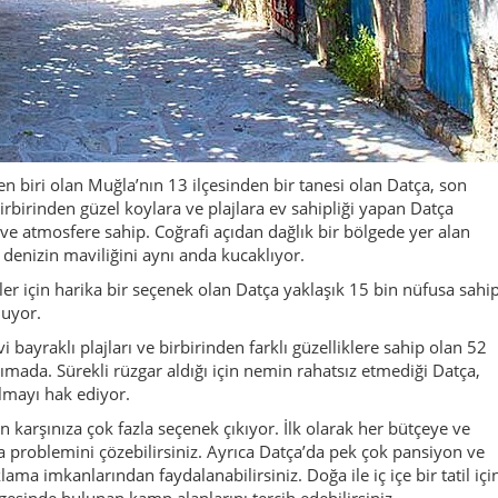
en biri olan Muğla’nın 13 ilçesinden bir tanesi olan Datça, son
irbirinden güzel koylara ve plajlara ev sahipliği yapan Datça
ve atmosfere sahip. Coğrafi açıdan dağlık bir bölgede yer alan
enizin maviliğini aynı anda kucaklıyor.
er için harika bir seçenek olan Datça yaklaşık 15 bin nüfusa sahip
luyor.
bayraklı plajları ve birbirinden farklı güzelliklere sahip olan 52
arımada. Sürekli rüzgar aldığı için nemin rahatsız etmediği Datça,
 olmayı hak ediyor.
 karşınıza çok fazla seçenek çıkıyor. İlk olarak her bütçeye ve
 problemini çözebilirsiniz. Ayrıca Datça’da pek çok pansiyon ve
ma imkanlarından faydalanabilirsiniz. Doğa ile iç içe bir tatil içi
esinde bulunan kamp alanlarını tercih edebilirsiniz.