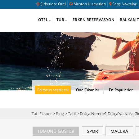
Şirketlere Özel
Müşteri Hizmetleri
Satış Noktaları
OTEL
TUR
ERKEN REZERVASYON
BALKAN 
Editörün seçtikleri
Öne Çıkanlar
En Popülerler
TatilEksper
>
Blog
>
Tatil
> Datça Nerede? Datça'ya Nasıl Gid
TÜMÜNÜ GÖSTER
SPOR
MACERA