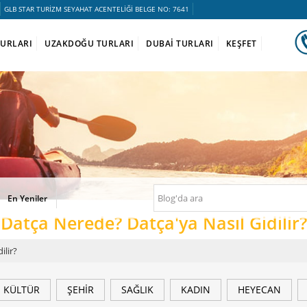
GLB STAR TURİZM SEYAHAT ACENTELİĞİ BELGE NO: 7641
TURLARI
UZAKDOĞU TURLARI
DUBAİ TURLARI
KEŞFET
En Yeniler
Datça Nerede? Datça'ya Nasıl Gidilir?
ilir?
KÜLTÜR
ŞEHİR
SAĞLIK
KADIN
HEYECAN