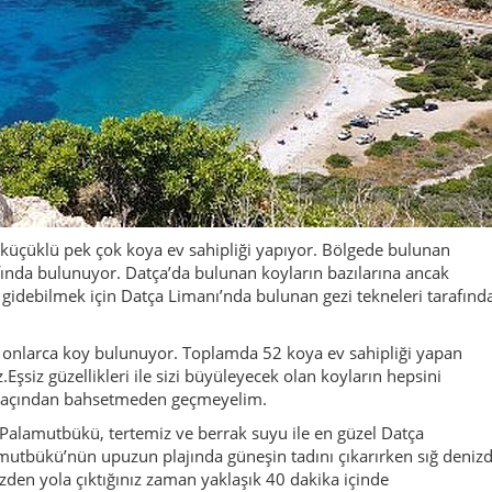
 küçüklü pek çok koya ev sahipliği yapıyor. Bölgede bulunan
rafında bulunuyor. Datça’da bulunan koyların bazılarına ancak
a gidebilmek için Datça Limanı’nda bulunan gezi tekneleri tarafınd
 onlarca koy bulunuyor. Toplamda 52 koya ev sahipliği yapan
Eşsiz güzellikleri ile sizi büyüleyecek olan koyların hepsini
rkaçından bahsetmeden geçmeyelim.
n Palamutbükü, tertemiz ve berrak suyu ile en güzel Datça
mutbükü’nün upuzun plajında güneşin tadını çıkarırken sığ deniz
zden yola çıktığınız zaman yaklaşık 40 dakika içinde