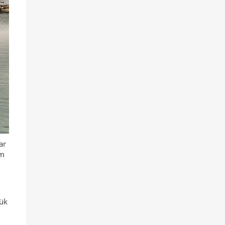
ar
um
yük