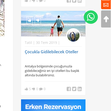
3
0
0
Tatil | 30 Tem 2019 |
Çocukla Gidilebilecek Oteller
.
Antalya bölgesinde çocuğunuzla
gidebileceğiniz en iyi otelleri bu başlık
altında bulabilirsiniz.
5
0
0
n