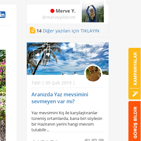
Merve Y.
@merveyildirim
14
Diğer yazıları için TIKLAYIN
Tatil | 05 Şub 2019 |
Aranızda Yaz mevsimini
sevmeyen var mı?
Yaz mevsimini Kış ile karşılaştıranlar
türemiş ortamlarda, bana biri söylesin
bir Haziranın yerini hangi mevsim
tutabilir...