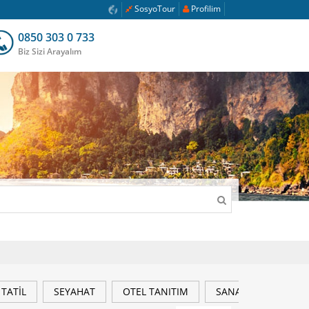
SosyoTour
Profilim
0850 303 0 733
Biz Sizi Arayalım
TATİL
SEYAHAT
OTEL TANITIM
SANAT