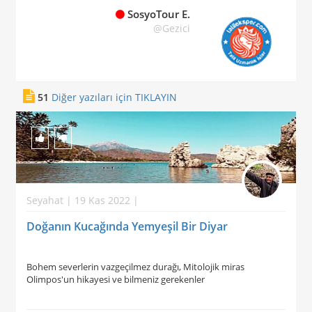
SosyoTour E.
@Gezici
51
Diğer yazıları için TIKLAYIN
Seyahat | 19 Kas 2022 |
Doğanın Kucağında Yemyeşil Bir Diyar
Bohem severlerin vazgeçilmez durağı, Mitolojik miras
Olimpos'un hikayesi ve bilmeniz gerekenler