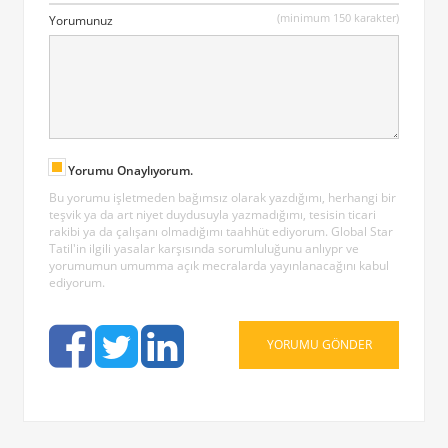
(minimum 150 karakter)
Yorumunuz
Yorumu Onaylıyorum.
Bu yorumu işletmeden bağımsız olarak yazdığımı, herhangi bir
teşvik ya da art niyet duydusuyla yazmadığımı, tesisin ticari
rakibi ya da çalışanı olmadığımı taahhüt ediyorum. Global Star
Tatil'in ilgili yasalar karşısında sorumluluğunu anlıypr ve
yorumumun umumma açık mecralarda yayınlanacağını kabul
ediyorum.