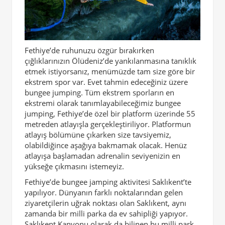
Fethiye’de ruhunuzu özgür bırakırken
çığlıklarınızın Ölüdeniz’de yankılanmasına tanıklık
etmek istiyorsanız, menümüzde tam size göre bir
ekstrem spor var. Evet tahmin edeceğiniz üzere
bungee jumping. Tüm ekstrem sporların en
ekstremi olarak tanımlayabileceğimiz bungee
jumping, Fethiye’de özel bir platform üzerinde 55
metreden atlayışla gerçekleştiriliyor. Platformun
atlayış bölümüne çıkarken size tavsiyemiz,
olabildiğince aşağıya bakmamak olacak. Henüz
atlayışa başlamadan adrenalin seviyenizin en
yükseğe çıkmasını istemeyiz.
Fethiye’de bungee jamping aktivitesi Saklıkent’te
yapılıyor. Dünyanın farklı noktalarından gelen
ziyaretçilerin uğrak noktası olan Saklıkent, aynı
zamanda bir milli parka da ev sahipliği yapıyor.
Saklıkent Kanyonu olarak da bilinen bu milli park,