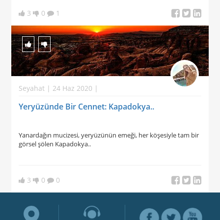
3
0
1
Seyahat | 24 Haz 2020 |
Yeryüzünde Bir Cennet: Kapadokya..
Yanardağın mucizesi, yeryüzünün emeği, her köşesiyle tam bir
görsel şölen Kapadokya..
3
0
0