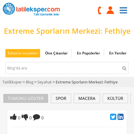
Extreme Sporların Merkezi: Fethiye
Editörün seçtikleri
Öne Çıkanlar
En Popülerler
En Yeniler
TatilEksper
>
Blog
>
Seyahat
> Extreme Sporların Merkezi: Fethiye
TÜMÜNÜ GÖSTER
SPOR
MACERA
KÜLTÜR
0
0
0