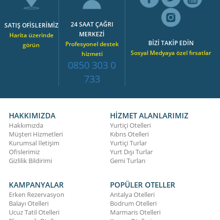
24 SAAT ÇAĞRI
SATIŞ OFİSLERİMİZ
MERKEZİ
Harita üzerinde
BİZİ TAKİP EDİN
Profesyonel destek
görün
Sosyal Medyaya özel fırsatlar
hizmeti
0850 303 0
733
HAKKIMIZDA
HİZMET ALANLARIMIZ
Hakkımızda
Yurtiçi Otelleri
Müşteri Hizmetleri
Kıbrıs Otelleri
Kurumsal İletişim
Yurtiçi Turlar
Ofislerimiz
Yurt Dışı Turlar
Gizlilik Bildirimi
Gemi Turları
KAMPANYALAR
POPÜLER OTELLER
Erken Rezervasyon
Antalya Otelleri
Balayı Otelleri
Bodrum Otelleri
Ucuz Tatil Otelleri
Marmaris Otelleri