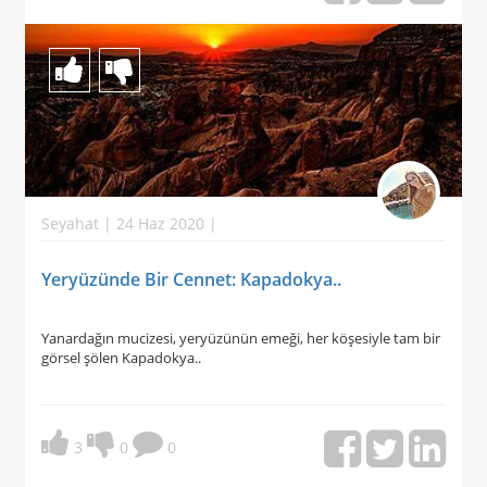
Seyahat | 24 Haz 2020 |
Yeryüzünde Bir Cennet: Kapadokya..
Yanardağın mucizesi, yeryüzünün emeği, her köşesiyle tam bir
görsel şölen Kapadokya..
3
0
0