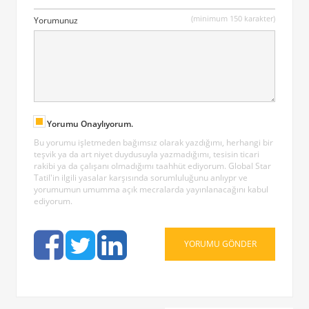
(minimum 150 karakter)
Yorumunuz
Yorumu Onaylıyorum.
Bu yorumu işletmeden bağımsız olarak yazdığımı, herhangi bir
teşvik ya da art niyet duydusuyla yazmadığımı, tesisin ticari
rakibi ya da çalışanı olmadığımı taahhüt ediyorum. Global Star
Tatil'in ilgili yasalar karşısında sorumluluğunu anlıypr ve
yorumumun umumma açık mecralarda yayınlanacağını kabul
ediyorum.