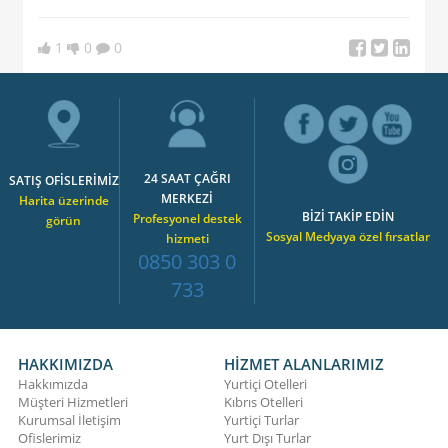
1
0
0
24 SAAT ÇAĞRI
SATIŞ OFİSLERİMİZ
MERKEZİ
Harita üzerinde
BİZİ TAKİP EDİN
Profesyonel destek
görün
Sosyal Medyaya özel fırsatlar
hizmeti
0850 303 0
733
HAKKIMIZDA
HİZMET ALANLARIMIZ
Hakkımızda
Yurtiçi Otelleri
Müşteri Hizmetleri
Kıbrıs Otelleri
Kurumsal İletişim
Yurtiçi Turlar
Ofislerimiz
Yurt Dışı Turlar