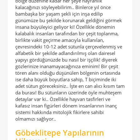
bölge düzenine kadar her şeye hayranlık
kalacağınızı söyleyebilirim.. Binlerce yıl önce
bambaşka bir yaşam şekli için inşa edilip
günümüze bu şekilde korunarak geldiğini görmek
insana büyüleyici geliyor ki! Özellikle dönemin
kalabalık insanları tarafından bir çeşit toplanma,
birlikte vakit geçirme amacıyla kullanılan,
çevresindeki 10-12 adet sütunla çerçevelenmiş ve
alfabetik bir şekilde adlandırılmış olan dairesel
yapıyı gördüğünüzde bu nasıl bir işçilik! diyerek
gözlerinize inanamayacağınıza eminim! Bir çeşit
tören alanı olduğu düşünülen bölgenin ortasında
ise daha büyük boyutlara sahip, T biçiminde iki
adet sütun göreceksiniz.. İşte en can alıcı kısım tam
da burası! Bu sütunların üzerinde öyle muhteşem
detaylar var ki.. Özellikle hayvan tasfirleri ve
kafasız insan figürleri dönem insanlarının inanç
sistemi hakkında mitolojik fikirlere sahibi
olmamızı sağlıyor..
Göbeklitepe Yapılarının