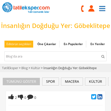
İnsanlığın Doğduğu Yer: Göbeklitepe
Editörün seçtikleri
Öne Çıkanlar
En Popülerler
En Yeniler
TatilEksper
>
Blog
>
Kültür
> İnsanlığın Doğduğu Yer: Göbeklitepe
TÜMÜNÜ GÖSTER
SPOR
MACERA
KÜLTÜR
2
0
0