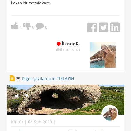
kokan bir mozaik kent..
1
0
0
İlknur K.
@ilknurkara
79
Diğer yazıları için TIKLAYIN
Kültür | 04 Şub 2019 |