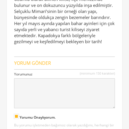
bulunur ve on dokuzuncu yüzyılda inşa edilmiştir.
Selçuklu Mimari’sinin bir örneği olan yapı,
bünyesinde oldukça zengin bezemeler barındırır.
Her yıl mayıs ayında yapılan bahar ayinleri için çok
sayıda yerli ve yabancı turist kiliseyi ziyaret
etmektedir. Kapadokya farklı bölgeleriyle
gezilmeyi ve keşfedilmeyi bekleyen bir tarih!
YORUM GÖNDER
(minimum 150 karakter)
Yorumunuz
Yorumu Onaylıyorum.
Bu yorumu işletmeden bağımsız olarak yazdığımı, herhangi bir