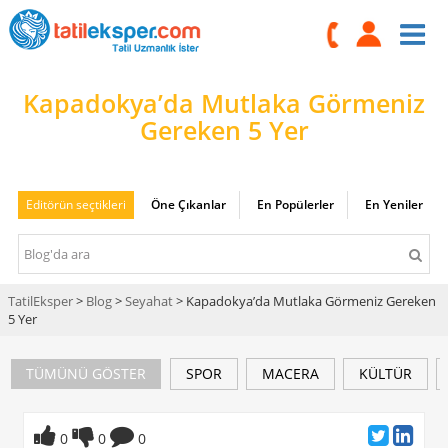
Kapadokya’da Mutlaka Görmeniz
Gereken 5 Yer
Editörün seçtikleri
Öne Çıkanlar
En Popülerler
En Yeniler
TatilEksper
>
Blog
>
Seyahat
> Kapadokya’da Mutlaka Görmeniz Gereken
5 Yer
TÜMÜNÜ GÖSTER
SPOR
MACERA
KÜLTÜR
0
0
0