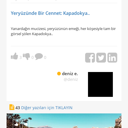
Yeryüzünde Bir Cennet: Kapadokya..
Yanardağın mucizesi, yeryüzünün emeği, her köşesiyle tam bir
görsel şölen Kapadokya..
3
0
0
deniz e.
@deniz
43
Diğer yazıları için TIKLAYIN