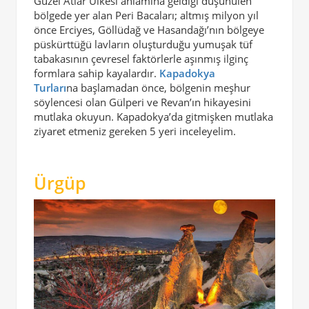
Güzel Atlar Ülkesi anlamına geldiği düşünülen
bölgede yer alan Peri Bacaları; altmış milyon yıl
önce Erciyes, Göllüdağ ve Hasandağı’nın bölgeye
püskürttüğü lavların oluşturduğu yumuşak tüf
tabakasının çevresel faktörlerle aşınmış ilginç
formlara sahip kayalardır.
Kapadokya
Turları
na başlamadan önce, bölgenin meşhur
söylencesi olan Gülperi ve Revan’ın hikayesini
mutlaka okuyun. Kapadokya’da gitmişken mutlaka
ziyaret etmeniz gereken 5 yeri inceleyelim.
Ürgüp