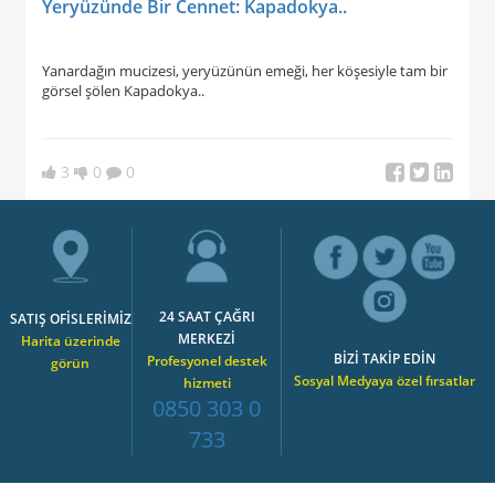
Yeryüzünde Bir Cennet: Kapadokya..
Yanardağın mucizesi, yeryüzünün emeği, her köşesiyle tam bir
görsel şölen Kapadokya..
3
0
0
24 SAAT ÇAĞRI
SATIŞ OFİSLERİMİZ
MERKEZİ
Harita üzerinde
BİZİ TAKİP EDİN
Profesyonel destek
görün
Sosyal Medyaya özel fırsatlar
hizmeti
0850 303 0
733