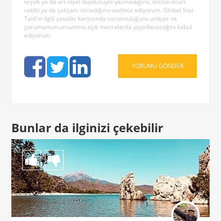
teşvik ya da art niyet duydusuyla yazmadığımı, tesisin ticari
rakibi ya da çalışanı olmadığımı taahhüt ediyorum. Global Star
Tatil'in ilgili yasalar karşısında sorumluluğunu anlıypr ve
yorumumun umumma açık mecralarda yayınlanacağını kabul
ediyorum.
Bunlar da ilginizi çekebilir