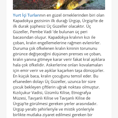
Yurt İçi Turları
nın en güzel örneklerinden biri olan
Kapadokya gezisinin ilk durağı Ürgüp, Ürgüp’te de
ilk durak şüphesiz Üç Güzeller olacaktır. Üç
Güzeller, Pembe Vadi ’de bulunan üç peri
bacasından oluşur. Kapadokya kralının kızı ile
çoban, kralın engellemelerine rağmen evlenirler.
Duruma çok öfkelenen kralın kininin torununu
görünce değişeceğini düşünen prenses ve çoban,
kralın yanına gitmeye karar verir fakat kral aşıklara
hala çok öfkelidir. Askerlerine onları kovalamaları
için emir verir ve aşıklar kaçarken taşa dönüşürler.
En küçük baca, kralın çocuğunu temsil eder. Bu
efsaneden dolayı Üç Güzeller, uzunca bir süre
çocuk bekleyen çiftlerin uğrak noktası olmuştur.
Kızılçukur Vadisi, Üzümlü Kilise, Etnografya
Müzesi, Tavşanlı Kilise ve Tavşanlı Kilise de
Ürgüp’te görülmesi gereken yerler arasındadır.
Ürgüp yeraltı şehirleriyle ve mistik yönleriyle
birlikte mutlaka ziyaret edilmesi gereken bir