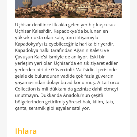
Uçhisar denilince ilk akla gelen yer hiç kuşkusuz
Uçhisar Kalesi’dir. Kapadokya’da bulunan en
yüksek nokta olan kale, tüm ihtişamıyla
Kapadokya’yı izleyebileceğiniz harika bir yerdir.
Kapadokya halkı tarafından Ağanın Kale’si ve
Çavuşun Kale’si ismiyle de anılıyor. Eski bir
yerleşim yeri olan Uçhisar’da en sık ziyaret edilen
yerlerden biri de Güvercinlik Vali’sidir. İçerisinde
şelale de bulunduran vadide çok fazla güvercin
yaşamasından dolayı bu ad konulmuş. A La Turca
Collection isimli dükkanı da gezinize dahil etmeyi
unutmayın. Dükkanda Anadolu'nun çeşitli
bölgelerinden getirilmiş yöresel halı, kilim, takı,
çanta, seramik gibi eşyalar satılıyor.
Ihlara