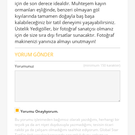
için de son derece idealdir. Muhteşem kayın
ormanları eşliğinde, benzeri olmayan göl
kıyılarında tamamen doğayla baş başa
kalabileceğiniz bir tatil deneyimi yaşayabilirsiniz.
Üstelik Yedigöller, bir fotoğraf sanatçısı olmanız
için de size sıra dışı fırsatlar sunacaktır. Fotoğraf
makinenizi yanınıza almayı unutmayın!
YORUM GÖNDER
(minimum 150 karakter)
Yorumunuz
Yorumu Onaylıyorum.
Bu yorumu işletmeden bağımsız olarak yazdığımı, herhangi bir
teşvik ya da art niyet duydusuyla yazmadığımı, tesisin ticari
rakibi ya da çalışanı olmadığımı taahhüt ediyorum. Global Star
Tatil'in ilgili yasalar karşısında sorumluluğunu anlıypr ve