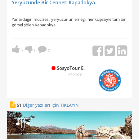
Yeryüzünde Bir Cennet: Kapadokya..
Yanardağın mucizesi, yeryüzünün emeği, her köşesiyle tam bir
görsel şölen Kapadokya..
3
0
0
SosyoTour E.
@Gezici
51
Diğer yazıları için TIKLAYIN