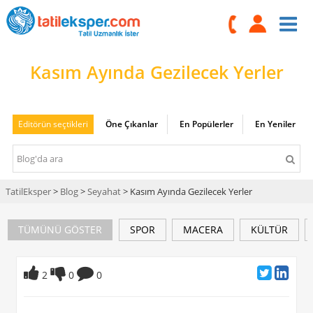
Kasım Ayında Gezilecek Yerler
Editörün seçtikleri
Öne Çıkanlar
En Popülerler
En Yeniler
TatilEksper
>
Blog
>
Seyahat
> Kasım Ayında Gezilecek Yerler
TÜMÜNÜ GÖSTER
SPOR
MACERA
KÜLTÜR
2
0
0