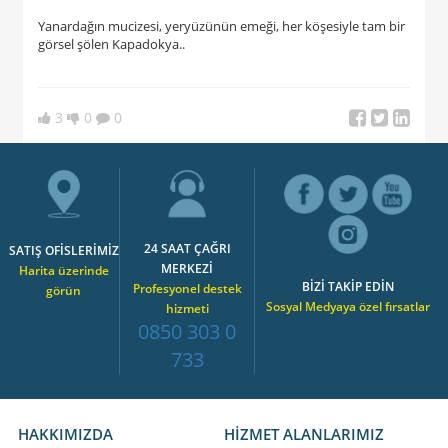
Yanardağın mucizesi, yeryüzünün emeği, her köşesiyle tam bir
görsel şölen Kapadokya..
3
0
0
24 SAAT ÇAĞRI
SATIŞ OFİSLERİMİZ
MERKEZİ
Harita üzerinde
BİZİ TAKİP EDİN
Profesyonel destek
görün
Sosyal Medyaya özel fırsatlar
hizmeti
0850 303 0
733
HAKKIMIZDA
HİZMET ALANLARIMIZ