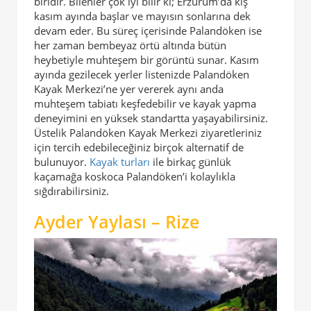
biridir. Bilenler çok iyi bilir ki; Erzurum’da kış
kasım ayında başlar ve mayısın sonlarına dek
devam eder. Bu süreç içerisinde Palandöken ise
her zaman bembeyaz örtü altında bütün
heybetiyle muhteşem bir görüntü sunar. Kasım
ayında gezilecek yerler listenizde Palandöken
Kayak Merkezi’ne yer vererek aynı anda
muhteşem tabiatı keşfedebilir ve kayak yapma
deneyimini en yüksek standartta yaşayabilirsiniz.
Üstelik Palandöken Kayak Merkezi ziyaretleriniz
için tercih edebileceğiniz birçok alternatif de
bulunuyor.
Kayak turları
ile birkaç günlük
kaçamağa koskoca Palandöken’i kolaylıkla
sığdırabilirsiniz.
Ayder Yaylası – Rize