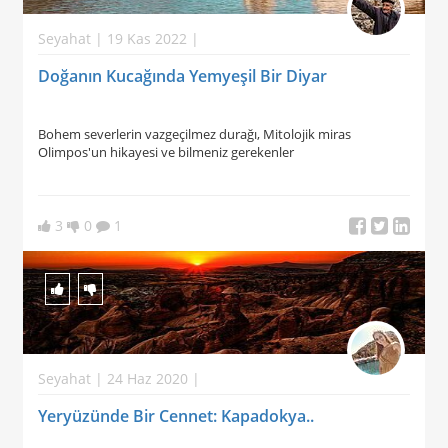
Seyahat | 19 Kas 2022 |
Doğanın Kucağında Yemyeşil Bir Diyar
Bohem severlerin vazgeçilmez durağı, Mitolojik miras
Olimpos'un hikayesi ve bilmeniz gerekenler
3
0
1
Seyahat | 24 Haz 2020 |
Yeryüzünde Bir Cennet: Kapadokya..