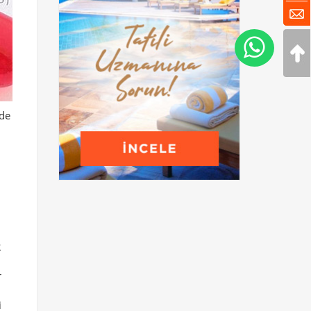
rde
R
r
i