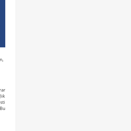
n,
rar
lık
sti
 Bu