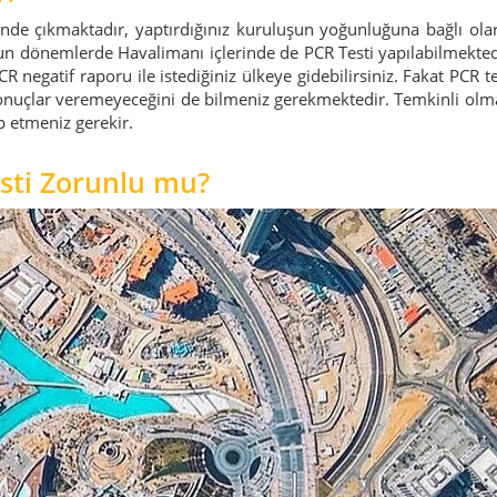
sinde çıkmaktadır, yaptırdığınız kuruluşun yoğunluğuna bağlı ola
oğun dönemlerde Havalimanı içlerinde de PCR Testi yapılabilmekted
negatif raporu ile istediğiniz ülkeye gidebilirsiniz. Fakat PCR te
sonuçlar veremeyeceğini de bilmeniz gerekmektedir. Temkinli olm
p etmeniz gerekir.
esti Zorunlu mu?