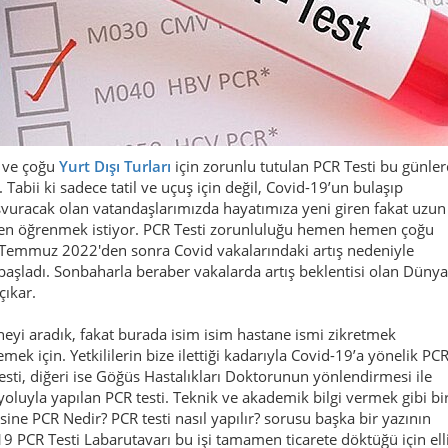
in ve çoğu
Yurt Dışı Turları
için zorunlu tutulan PCR Testi bu günle
Tabii ki sadece tatil ve uçuş için değil, Covid-19’un bulaşıp
vuracak olan vatandaşlarımızda hayatımıza yeni giren fakat uzun
eden öğrenmek istiyor. PCR Testi zorunluluğu hemen hemen çoğu
n Temmuz 2022'den sonra Covid vakalarındaki artış nedeniyle
 başladı. Sonbaharla beraber vakalarda artış beklentisi olan Dünya
çıkar.
eyi aradık, fakat burada isim isim hastane ismi zikretmek
k için. Yetkililerin bize ilettiği kadarıyla Covid-19’a yönelik PC
Testi, diğeri ise Göğüs Hastalıkları Doktorunun yönlendirmesi ile
oluyla yapılan PCR testi. Teknik ve akademik bilgi vermek gibi bi
ne PCR Nedir? PCR testi nasıl yapılır? sorusu başka bir yazının
9 PCR Testi Labarutavarı bu işi tamamen ticarete döktüğü için ell