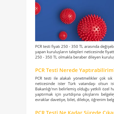
PCR testi fiyatı 250 - 350 TL arasında değişeb
yapan kuruluşların talepleri neticesinde fiyatta
250 - 350 TL olmakla beraber dileyen kuruluş 
PCR Testi Nerede Yaptırabilirim
PCR testi ile alakalı yönetmelikler çok sık
neticesinde ister Türk vatandaşı olsun i
Bakanlığı'nın belirlemiş olduğu yetkili özel 
yaptırmak için yurtdışına çıkışlarını belg
evraklar davetiye, bilet, dilekçe, öğrenim bel
PCR Testi Ne Kadar Sürede Çıka