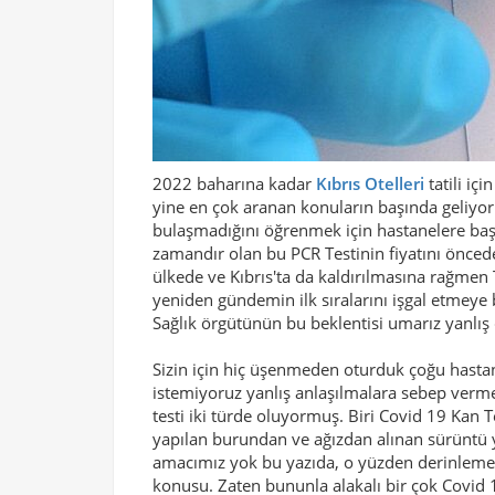
2022 baharına kadar
Kıbrıs Otelleri
tatili iç
yine en çok aranan konuların başında geliyor. 
bulaşmadığını öğrenmek için hastanelere baş
zamandır olan bu PCR Testinin fiyatını önc
ülkede ve Kıbrıs'ta da kaldırılmasına rağme
yeniden gündemin ilk sıralarını işgal etmeye
Sağlık örgütünün bu beklentisi umarız yanlış 
Sizin için hiç üşenmeden oturduk çoğu hastan
istemiyoruz yanlış anlaşılmalara sebep vermeme
testi iki türde oluyormuş. Biri Covid 19 Kan 
yapılan burundan ve ağızdan alınan sürüntü y
amacımız yok bu yazıda, o yüzden derinlemesi
konusu. Zaten bununla alakalı bir çok Covid 1