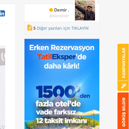
Demir .
@koridoor
5
Diğer yazıları için TIKLAYIN