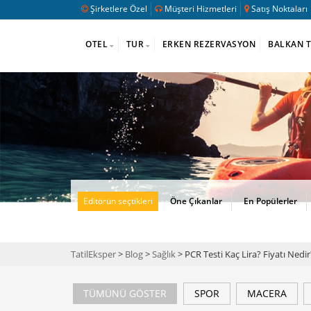
Şirketlere Özel
Müşteri Hizmetleri
Satış Noktaları
OTEL
TUR
ERKEN REZERVASYON
BALKAN 
Editörün seçtikleri
Öne Çıkanlar
En Popülerler
TatilEksper
>
Blog
>
Sağlık
> PCR Testi Kaç Lira? Fiyatı Nedir
TÜMÜNÜ GÖSTER
SPOR
MACERA