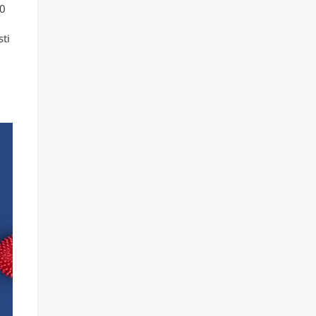
20
sti