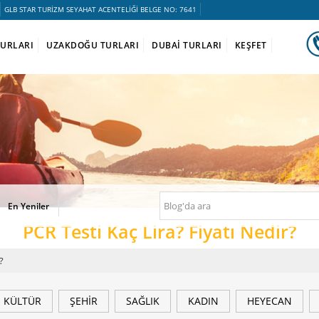
GLB STAR TURİZM SEYAHAT ACENTELİĞİ BELGE NO: 7641
TURLARI
UZAKDOĞU TURLARI
DUBAİ TURLARI
KEŞFET
En Yeniler
PCR Testi Kaç Lira? Fiyatı Nedir?
?
KÜLTÜR
ŞEHİR
SAĞLIK
KADIN
HEYECAN