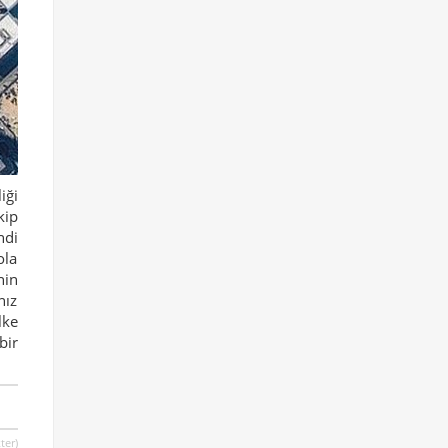
iği
kip
ndi
ola
nin
nız
lke
bir
ter)