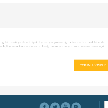
 bir teşvik ya da art niyet duydusuyla yazmadığımı, tesisin ticari rakibi ya da
l'in ilgili yasalar karşısında sorumluluğunu anlıypr ve yorumumun umumma açık