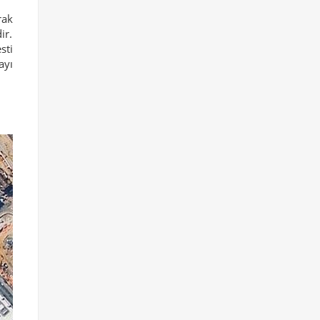
rak
ir.
sti
ayı