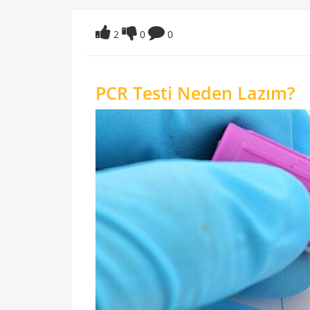
2
0
0
PCR Testi Neden Lazım?