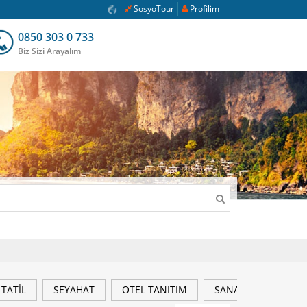
SosyoTour
Profilim
0850 303 0 733
Biz Sizi Arayalım
TATİL
SEYAHAT
OTEL TANITIM
SANAT