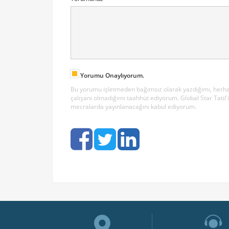
Yorumu Onaylıyorum.
Bu yorumu işletmeden bağımsız olarak yazdığımı, herhangi
çalışanı olmadığımı taahhüt ediyorum. Global Star Tati
mecralarda yayınlanacağını kabul ediyorum.