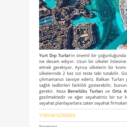
Yurt Dışı Turlar
'ın önemli bir çoğunluğunda
ise devam ediyor. Uzun bir ülkeler listesin
etmek gerekiyor. Ayrıca ülkelerin bir kısm
ülkelerinde 2 kez sizi teste tabi tutabilir. 
çıkmamanızı tavsiye ederiz. Balkan Turları g
sağlık tedbirleri farklılık gösterebilir, bu
gerekir. Keza
Benelüks Turları
ve
Orta A
gezilmektedir ve eğer seyahatiniz bir tur
seyahat planlayanlara zaten seyahat firmalar
YORUM GÖNDER
Yorumunuz