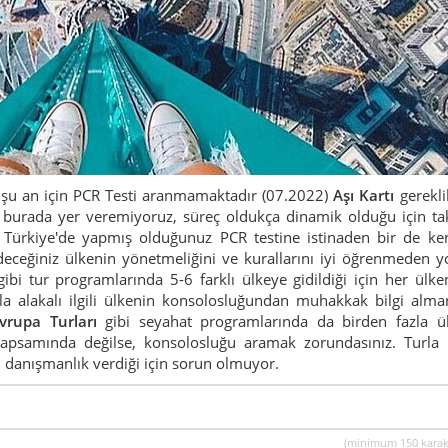
 şu an için PCR Testi aranmamaktadır (07.2022)
Aşı Kartı
gereklil
e burada yer veremiyoruz, süreç oldukça dinamik olduğu için ta
ı Türkiye'de yapmış olduğunuz PCR testine istinaden bir de ke
Gideceğiniz ülkenin yönetmeliğini ve kurallarını iyi öğrenmeden y
ibi tur programlarında 5-6 farklı ülkeye gidildiği için her ülke
nunla alakalı ilgili ülkenin konsolosluğundan muhakkak bilgi alma
vrupa Turları
gibi seyahat programlarında da birden fazla ü
 kapsamında değilse, konsolosluğu aramak zorundasınız. Turla 
ı danışmanlık verdiği için sorun olmuyor.
(minimum 150 karak