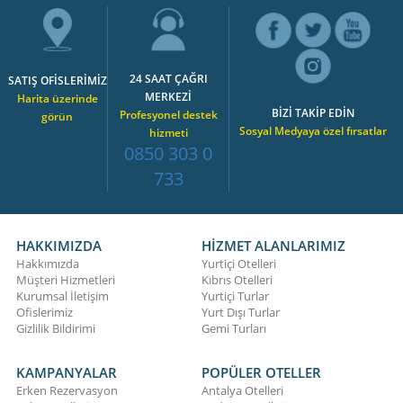
24 SAAT ÇAĞRI
SATIŞ OFİSLERİMİZ
MERKEZİ
Harita üzerinde
BİZİ TAKİP EDİN
Profesyonel destek
görün
Sosyal Medyaya özel fırsatlar
hizmeti
0850 303 0
733
HAKKIMIZDA
HİZMET ALANLARIMIZ
Hakkımızda
Yurtiçi Otelleri
Müşteri Hizmetleri
Kıbrıs Otelleri
Kurumsal İletişim
Yurtiçi Turlar
Ofislerimiz
Yurt Dışı Turlar
Gizlilik Bildirimi
Gemi Turları
KAMPANYALAR
POPÜLER OTELLER
Erken Rezervasyon
Antalya Otelleri