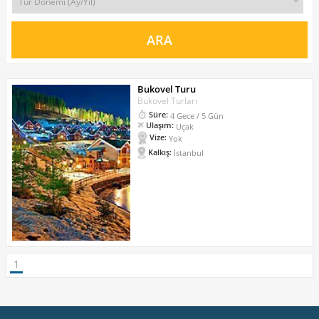
Bukovel Turu
Bukovel Turları
Süre:
4 Gece / 5 Gün
Ulaşım:
Uçak
Vize:
Yok
Kalkış:
İstanbul
1