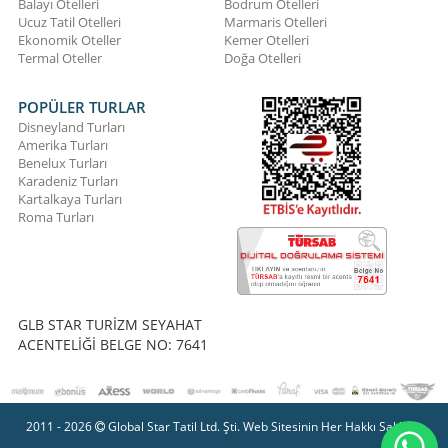
Balayı Otelleri
Bodrum Otelleri
Ucuz Tatil Otelleri
Marmaris Otelleri
Ekonomik Oteller
Kemer Otelleri
Termal Oteller
Doğa Otelleri
POPÜLER TURLAR
Disneyland Turları
Amerika Turları
Benelux Turları
Karadeniz Turları
Kartalkaya Turları
Roma Turları
GLB STAR TURİZM SEYAHAT
ACENTELİĞİ BELGE NO: 7641
2011 - 2026
Global Star Tatil Ltd. Şti. Web Sitesinin Her Hakkı Saklıdır.