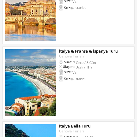
Vize:
Var
Kalkış:
İstanbul
İtalya & Fransa & İspanya Turu
Cenova Turları
Süre:
7 Gece / 8 Gün
Ulaşım:
Uçak / THY
Vize:
Var
Kalkış:
İstanbul
İtalya Bella Turu
Cenova Turları
Süre: