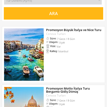
Promosyon Büyük İtalya ve Nice Turu
Cenova Turları
Süre:
7 Gece / 8 Gün
Ulaşım:
Uçak
Vize:
Var
Kalkış:
İstanbul
Promosyon Motto İtalya Turu
Bergamo Gidiş Dönüş
Cenova Turları
Süre:
7 Gece / 8 Gün
Ulaşım:
Uçak