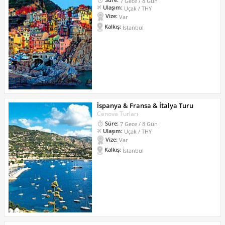
7 Gece / 8 Gün
Ulaşım:
Uçak / THY
Vize:
Var
Kalkış:
İstanbul
İspanya & Fransa & İtalya Turu
Cenova Turları
Süre:
7 Gece / 8 Gün
Ulaşım:
Uçak / THY
Vize:
Var
Kalkış:
İstanbul