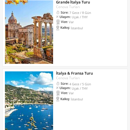
Grande İtalya Turu
Cenova Turları
Süre:
7 Gece / 8 Gün
Ulaşım:
Uçak / THY
Vize:
Var
Kalkış:
İstanbul
İtalya & Fransa Turu
Cenova Turları
Süre:
4 Gece / 5 Gün
Ulaşım:
Uçak / THY
Vize:
Var
Kalkış:
İstanbul