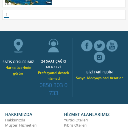
1
24 SAAT ÇAĞRI
SATIŞ OFİSLERİMİZ
MERKEZİ
Harita üzerinde
BİZİ TAKİP EDİN
Profesyonel destek
görün
Sosyal Medyaya özel fırsatlar
hizmeti
0850 303 0
733
HAKKIMIZDA
HİZMET ALANLARIMIZ
Hakkımızda
Yurtiçi Otelleri
Müşteri Hizmetleri
Kıbrıs Otelleri