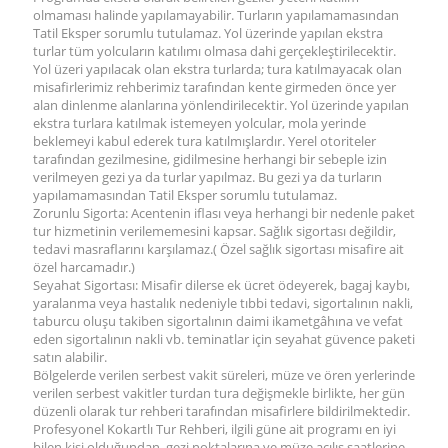
olmaması halinde yapılamayabilir. Turların yapılamamasından
Tatil Eksper sorumlu tutulamaz. Yol üzerinde yapılan ekstra
turlar tüm yolcuların katılımı olmasa dahi gerçekleştirilecektir.
Yol üzeri yapılacak olan ekstra turlarda; tura katılmayacak olan
misafirlerimiz rehberimiz tarafından kente girmeden önce yer
alan dinlenme alanlarına yönlendirilecektir. Yol üzerinde yapılan
ekstra turlara katılmak istemeyen yolcular, mola yerinde
beklemeyi kabul ederek tura katılmışlardır. Yerel otoriteler
tarafından gezilmesine, gidilmesine herhangi bir sebeple izin
verilmeyen gezi ya da turlar yapılmaz. Bu gezi ya da turların
yapılamamasından Tatil Eksper sorumlu tutulamaz.
Zorunlu Sigorta: Acentenin iflası veya herhangi bir nedenle paket
tur hizmetinin verilememesini kapsar. Sağlık sigortası değildir,
tedavi masraflarını karşılamaz.( Özel sağlık sigortası misafire ait
özel harcamadır.)
Seyahat Sigortası: Misafir dilerse ek ücret ödeyerek, bagaj kaybı,
yaralanma veya hastalık nedeniyle tıbbi tedavi, sigortalının nakli,
taburcu oluşu takiben sigortalının daimi ikametgâhına ve vefat
eden sigortalının nakli vb. teminatlar için seyahat güvence paketi
satın alabilir.
Bölgelerde verilen serbest vakit süreleri, müze ve ören yerlerinde
verilen serbest vakitler turdan tura değişmekle birlikte, her gün
düzenli olarak tur rehberi tarafından misafirlere bildirilmektedir.
Profesyonel Kokartlı Tur Rehberi, ilgili güne ait programı en iyi
bilen kişi olduğundan, gezi noktalarına ve müze açılış saatlerine