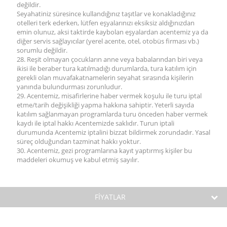
değildir.
Seyahatiniz süresince kullandığınız taşıtlar ve konakladığınız
otelleri terk ederken, lütfen eşyalarınızı eksiksiz aldığınızdan
emin olunuz, aksi taktirde kaybolan eşyalardan acentemiz ya da
diğer servis sağlayıcılar (yerel acente, otel, otobüs firması vb.)
sorumlu değildir.
28. Reşit olmayan çocukların anne veya babalarından biri veya
ikisi ile beraber tura katılmadığı durumlarda, tura katılım için
gerekli olan muvafakatnamelerin seyahat sırasında kişilerin
yanında bulundurması zorunludur.
29. Acentemiz, misafirlerine haber vermek koşulu ile turu iptal
etme/tarih değişikliği yapma hakkına sahiptir. Yeterli sayıda
katılım sağlanmayan programlarda turu önceden haber vermek
kaydı ile iptal hakkı Acentemizde saklıdır. Turun iptali
durumunda Acentemiz iptalini bizzat bildirmek zorundadır. Yasal
süreç olduğundan tazminat hakkı yoktur.
30. Acentemiz, gezi programlarına kayıt yaptırmış kişiler bu
maddeleri okumuş ve kabul etmiş sayılır.
FİYATLAR