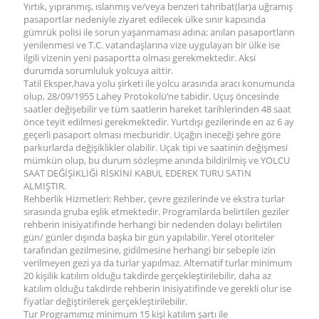
Yırtık, yıpranmış, ıslanmış ve/veya benzeri tahribat(lar)a uğramış
pasaportlar nedeniyle ziyaret edilecek ülke sınır kapısında
gümrük polisi ile sorun yaşanmaması adına; anılan pasaportların
yenilenmesi ve T.C. vatandaşlarına vize uygulayan bir ülke ise
ilgili vizenin yeni pasaportta olması gerekmektedir. Aksi
durumda sorumluluk yolcuya aittir.
Tatil Eksper,hava yolu şirketi ile yolcu arasında aracı konumunda
olup, 28/09/1955 Lahey Protokolü’ne tabidir. Uçuş öncesinde
saatler değişebilir ve tüm saatlerin hareket tarihlerinden 48 saat
önce teyit edilmesi gerekmektedir. Yurtdışı gezilerinde en az 6 ay
geçerli pasaport olması mecburidir. Uçağın ineceği şehre göre
parkurlarda değişiklikler olabilir. Uçak tipi ve saatinin değişmesi
mümkün olup, bu durum sözleşme anında bildirilmiş ve YOLCU
SAAT DEĞİŞİKLİĞİ RİSKİNİ KABUL EDEREK TURU SATIN
ALMIŞTIR.
Rehberlik Hizmetleri: Rehber, çevre gezilerinde ve ekstra turlar
sırasında gruba eşlik etmektedir. Programlarda belirtilen geziler
rehberin inisiyatifinde herhangi bir nedenden dolayı belirtilen
gün/ günler dışında başka bir gün yapılabilir. Yerel otoriteler
tarafından gezilmesine, gidilmesine herhangi bir sebeple izin
verilmeyen gezi ya da turlar yapılmaz. Alternatif turlar minimum
20 kişilik katılım olduğu takdirde gerçekleştirilebilir, daha az
katılım olduğu takdirde rehberin inisiyatifinde ve gerekli olur ise
fiyatlar değiştirilerek gerçekleştirilebilir.
Tur Programımız minimum 15 kişi katılım şartı ile