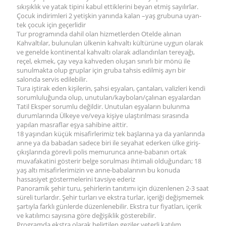
sıkışıklık ve yatak tipini kabul ettiklerini beyan etmiş sayılırlar.
Çocuk indirimleri 2 yetişkin yanında kalan –yaş grubuna uyan-
tek çocuk için geçerlidir
Tur programında dahil olan hizmetlerden Otelde alınan
Kahvaltılar, bulunulan ülkenin kahvaltı kültürüne uygun olarak
ve genelde kontinental kahvaltı olarak adlandırılan tereyağı,
reçel, ekmek, çay veya kahveden oluşan sınırlı bir mönü ile
sunulmakta olup gruplar için gruba tahsis edilmiş ayrı bir
salonda servis edilebilir.
Tura iştirak eden kişilerin, şahsi eşyaları, çantaları, valizleri kendi
sorumluluğunda olup, unutulan/kaybolan/çalınan eşyalardan
Tatil Eksper sorumlu değildir. Unutulan eşyaların bulunma
durumlarında Ülkeye ve/veya kişiye ulaştırılması sırasında
yapılan masraflar eşya sahibine aittir.
18 yaşından küçük misafirlerimiz tek başlarına ya da yanlarında
anne ya da babadan sadece biri ile seyahat ederken ülke giriş-
çıkışlarında görevli polis memurunca anne-babanın ortak
muvafakatini gösterir belge sorulması ihtimali olduğundan; 18
yaş altı misafirlerimizin ve anne-babalarının bu konuda
hassasiyet göstermelerini tavsiye ederiz
Panoramik şehir turu, şehirlerin tanıtımı için düzenlenen 2-3 saat
süreli turlardır. Şehir turları ve ekstra turlar, içeriği değişmemek
şartıyla farklı günlerde düzenlenebilir. Ekstra tur fiyatları, içerik
ve katılımcı sayısına göre değişiklik gösterebilir.
Programda ekstra olarak belirtilen geziler yeterli katılım