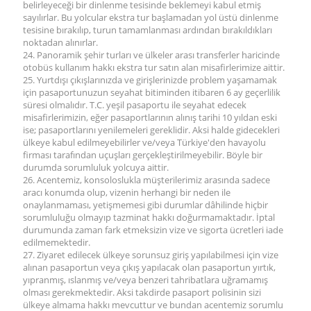
belirleyeceği bir dinlenme tesisinde beklemeyi kabul etmiş
sayılırlar. Bu yolcular ekstra tur başlamadan yol üstü dinlenme
tesisine bırakılıp, turun tamamlanması ardından bırakıldıkları
noktadan alınırlar.
24. Panoramik şehir turları ve ülkeler arası transferler haricinde
otobüs kullanım hakkı ekstra tur satın alan misafirlerimize aittir.
25. Yurtdışı çıkışlarınızda ve girişlerinizde problem yaşamamak
için pasaportunuzun seyahat bitiminden itibaren 6 ay geçerlilik
süresi olmalıdır. T.C. yeşil pasaportu ile seyahat edecek
misafirlerimizin, eğer pasaportlarının alınış tarihi 10 yıldan eski
ise; pasaportlarını yenilemeleri gereklidir. Aksi halde gidecekleri
ülkeye kabul edilmeyebilirler ve/veya Türkiye'den havayolu
firması tarafından uçuşları gerçekleştirilmeyebilir. Böyle bir
durumda sorumluluk yolcuya aittir.
26. Acentemiz, konsoloslukla müşterilerimiz arasında sadece
aracı konumda olup, vizenin herhangi bir neden ile
onaylanmaması, yetişmemesi gibi durumlar dâhilinde hiçbir
sorumluluğu olmayıp tazminat hakkı doğurmamaktadır. İptal
durumunda zaman fark etmeksizin vize ve sigorta ücretleri iade
edilmemektedir.
27. Ziyaret edilecek ülkeye sorunsuz giriş yapılabilmesi için vize
alınan pasaportun veya çıkış yapılacak olan pasaportun yırtık,
yıpranmış, ıslanmış ve/veya benzeri tahribatlara uğramamış
olması gerekmektedir. Aksi takdirde pasaport polisinin sizi
ülkeye almama hakkı mevcuttur ve bundan acentemiz sorumlu