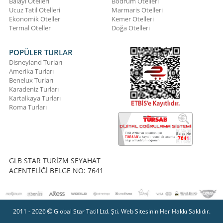
Balayı Otelleri
Bodrum Otelleri
Ucuz Tatil Otelleri
Marmaris Otelleri
Ekonomik Oteller
Kemer Otelleri
Termal Oteller
Doğa Otelleri
POPÜLER TURLAR
Disneyland Turları
Amerika Turları
Benelux Turları
Karadeniz Turları
Kartalkaya Turları
Roma Turları
GLB STAR TURİZM SEYAHAT
ACENTELİĞİ BELGE NO: 7641
2011 - 2026
Global Star Tatil Ltd. Şti. Web Sitesinin Her Hakkı Saklıdır.