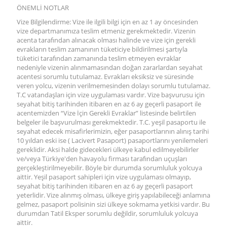
ÖNEMLİ NOTLAR
Vize Bilgilendirme: Vize ile ilgili bilgi için en az 1 ay öncesinden
vize departmanımıza teslim etmeniz gerekmektedir. Vizenin
acenta tarafından alınacak olması halinde ve vize için gerekli
evrakların teslim zamanının tüketiciye bildirilmesi şartıyla
tüketici tarafından zamanında teslim etmeyen evraklar
nedeniyle vizenin alınmamasından doğan zararlardan seyahat
acentesi sorumlu tutulamaz. Evrakları eksiksiz ve süresinde
veren yolcu, vizenin verilmemesinden dolayı sorumlu tutulamaz.
T.C vatandaşları için vize uygulaması vardır. Vize başvurusu için
seyahat bitiş tarihinden itibaren en az 6 ay geçerli pasaport ile
acentemizden “Vize İçin Gerekli Evraklar” listesinde belirtilen
belgeler ile başvurulması gerekmektedir. T.C. yeşil pasaportu ile
seyahat edecek misafirlerimizin, eğer pasaportlarının alınış tarihi
10 yıldan eski ise ( Lacivert Pasaport) pasaportlarını yenilemeleri
gereklidir. Aksi halde gidecekleri ülkeye kabul edilmeyebilirler
ve/veya Türkiye'den havayolu firması tarafından uçuşları
gerçekleştirilmeyebilir. Böyle bir durumda sorumluluk yolcuya
aittir. Yeşil pasaport sahipleri için vize uygulaması olmayıp,
seyahat bitiş tarihinden itibaren en az 6 ay geçerli pasaport
yeterlidir. Vize alınmış olması, ülkeye giriş yapılabileceği anlamına
gelmez, pasaport polisinin sizi ülkeye sokmama yetkisi vardır. Bu
durumdan Tatil Eksper sorumlu değildir, sorumluluk yolcuya
aittir.