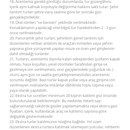
18. Acentemiz gerekli gördüğü durumlarda, tur güzergâhını,
içerik aynı kalmak koşuluyla değiştirme hakkını saklı tutar. Şehir
tanıtım turları şehre varış saatine göre bir sonraki gün
gerçekleştirilebilir.
19. Otel isimleri "ve benzeri" şeklinde verilmektedir.
Konaklamanın yapılacağı otel bilgisi tur hareketinden 2 - 3 gün
önce verilmektedir.
20. Panoramik şehir turları; şehirlerin genel tanıtımı için
düzenlenen rehber anlatımı ile araçtan inmeden veya şehrin
yapısına göre yürüyerek yapılan müze ve ören yeri girişlerinin
dahil olmadığı turlardır.
21. Turların, acentemiz dışında kalan sebeplerden (yolların kapalı
olması, hava koşulları, yerel otoriteler tarafından girişe ve
gezilmeye izin verilmemesi, sınır geçişlerindeki yoğunluk vb..)
ötürü aynı gün ve saatte gerçekleşmemesinden acentemiz
sorumlu değildir. Bazı turlar kapalı yollar veya araç girişine izin
verilmeyen noktalarda imkânlar dâhilinde toplu taşıma veya
yaya olarak yapılabilir.
22. Ekstra tür ücretleri minimum 20 kişinin katılımı göz önünde
bulundurularak belirlenmiştir. Bu nedenle; Yeterli sayı
sağlanamadığı takdirde geziler yapılamamakta veya ekstra gezi
fiyatları, içerik, kullanılacak araç ve katılımcı sayısına göre
değişiklik göstermektedir
23. Ekstra turlar katılımcının isteğine bağlıdır. Yol üzeri
düzenlenen ekstra turlara katılmak istemeyen yolcular, rehberin