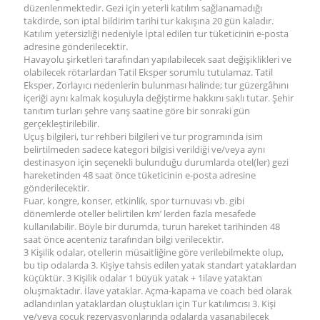
düzenlenmektedir. Gezi için yeterli katılım sağlanamadığı
takdirde, son iptal bildirim tarihi tur kakışına 20 gün kaladır.
Katılım yetersizliği nedeniyle İptal edilen tur tüketicinin e-posta
adresine gönderilecektir.
Havayolu şirketleri tarafından yapılabilecek saat değişiklikleri ve
olabilecek rötarlardan Tatil Eksper sorumlu tutulamaz. Tatil
Eksper, Zorlayıcı nedenlerin bulunması halinde; tur güzergâhını
içeriği aynı kalmak koşuluyla değiştirme hakkını saklı tutar. Şehir
tanıtım turları şehre varış saatine göre bir sonraki gün
gerçekleştirilebilir.
Uçuş bilgileri, tur rehberi bilgileri ve tur programında isim
belirtilmeden sadece kategori bilgisi verildiği ve/veya aynı
destinasyon için seçenekli bulunduğu durumlarda otel(ler) gezi
hareketinden 48 saat önce tüketicinin e-posta adresine
gönderilecektir.
Fuar, kongre, konser, etkinlik, spor turnuvası vb. gibi
dönemlerde oteller belirtilen km’ lerden fazla mesafede
kullanılabilir. Böyle bir durumda, turun hareket tarihinden 48
saat önce acenteniz tarafından bilgi verilecektir.
3 Kişilik odalar, otellerin müsaitliğine göre verilebilmekte olup,
bu tip odalarda 3. Kişiye tahsis edilen yatak standart yataklardan
küçüktür. 3 Kişilik odalar 1 büyük yatak + 1ilave yataktan
oluşmaktadır. İlave yataklar. Açma-kapama ve coach bed olarak
adlandırılan yataklardan oluştukları için Tur katılımcısı 3. Kişi
ve/veya çocuk rezervasyonlarında odalarda yaşanabilecek