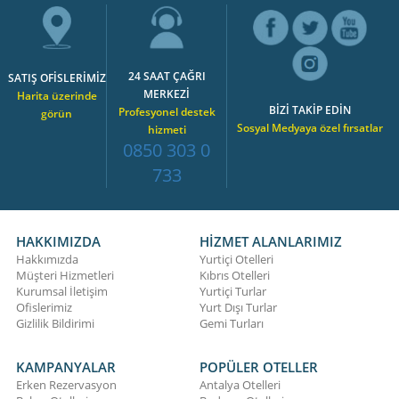
24 SAAT ÇAĞRI
SATIŞ OFİSLERİMİZ
MERKEZİ
Harita üzerinde
BİZİ TAKİP EDİN
Profesyonel destek
görün
Sosyal Medyaya özel fırsatlar
hizmeti
0850 303 0
733
HAKKIMIZDA
HİZMET ALANLARIMIZ
Hakkımızda
Yurtiçi Otelleri
Müşteri Hizmetleri
Kıbrıs Otelleri
Kurumsal İletişim
Yurtiçi Turlar
Ofislerimiz
Yurt Dışı Turlar
Gizlilik Bildirimi
Gemi Turları
KAMPANYALAR
POPÜLER OTELLER
Erken Rezervasyon
Antalya Otelleri