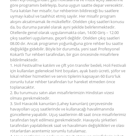
göre programını belirleyip, buna uygun saatte depar verecektir.
Tura katılan her misafir, tur rehberinin bildireceği bu saatlere
uymayı kabul ve taahhüt etmiş sayılır. Her misafir program
akışını aksatmamak ile mükelleftir. Otelden çıkış saatleri konusu
da, bu duruma paralel olarak ayni şekilde belirlenmektedir.
Otellerde genel olarak uygulanmakta olan, 14:00 Giriş – 12.00
çıkış saatleri uygulaması, geçerli değildir. Otelden çıkış saatleri
08.00 dır. Ancak programın yoğunluğuna göre rehber bu saatte
değişikliğe gidebilir. Böyle bir durumda, yeni saat Profesyonel
Kokartlı Tur rehberi tarafından, bir gün öncesinde misafirlere
bildirilmektedir.
1. Holi Festivali’ne katılım ve çift yön transfer bedeli, Holi Festivali
için kullanılan geleneksel hint boyaları, ayak bastı ücreti, şöfor ve
lokal rehber hizmetleri ve servis tiplerini kapsayan 60 Euro'luk
zorunlu tutar rehber tarafından tur hareket etmeden önce
toplanacaktır.
2. Bu turumuzu satın alan misafirlerimizin Hindistan vizesi
olması gerekmektedir.
3. Sivil Havacılık kanunları (Lahey kanunları) çerçevesinde
havayolları uçuş saatlerinde ve kullanacağı havalimanında
güncelleme yapabilir. Uçuş saatlerinin 48 saat önce misafirlerimiz
tarafından teyit edilmesi gerekmektedir. Havayolu şirketleri
tarafından yapılabilecek saat ve havalimanı değişiklikleri ve olası
rötarlardan acentemiz sorumlu tutulamaz.