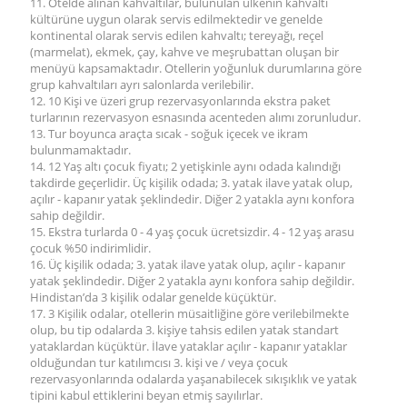
11. Otelde alınan kahvaltılar, bulunulan ülkenin kahvaltı
kültürüne uygun olarak servis edilmektedir ve genelde
kontinental olarak servis edilen kahvaltı; tereyağı, reçel
(marmelat), ekmek, çay, kahve ve meşrubattan oluşan bir
menüyü kapsamaktadır. Otellerin yoğunluk durumlarına göre
grup kahvaltıları ayrı salonlarda verilebilir.
12. 10 Kişi ve üzeri grup rezervasyonlarında ekstra paket
turlarının rezervasyon esnasında acenteden alımı zorunludur.
13. Tur boyunca araçta sıcak - soğuk içecek ve ikram
bulunmamaktadır.
14. 12 Yaş altı çocuk fiyatı; 2 yetişkinle aynı odada kalındığı
takdirde geçerlidir. Üç kişilik odada; 3. yatak ilave yatak olup,
açılır - kapanır yatak şeklindedir. Diğer 2 yatakla aynı konfora
sahip değildir.
15. Ekstra turlarda 0 - 4 yaş çocuk ücretsizdir. 4 - 12 yaş arasu
çocuk %50 indirimlidir.
16. Üç kişilik odada; 3. yatak ilave yatak olup, açılır - kapanır
yatak şeklindedir. Diğer 2 yatakla aynı konfora sahip değildir.
Hindistan’da 3 kişilik odalar genelde küçüktür.
17. 3 Kişilik odalar, otellerin müsaitliğine göre verilebilmekte
olup, bu tip odalarda 3. kişiye tahsis edilen yatak standart
yataklardan küçüktür. İlave yataklar açılır - kapanır yataklar
olduğundan tur katılımcısı 3. kişi ve / veya çocuk
rezervasyonlarında odalarda yaşanabilecek sıkışıklık ve yatak
tipini kabul ettiklerini beyan etmiş sayılırlar.