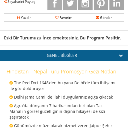
Seyahatini Paylaş
Yazdır
Favorim
Gönder
Eski Bir Turumuzu İncelemektesiniz. Bu Program Pasiftir.
GENEL BİLGİLER
Hindistan - Nepal Turu Promosyon Gezi Notları
The Red Fort 1648’den bu yana Delhi'de tüm ihtişamı
ile göz dolduruyor
Delhi Jama Camii'de ilahi duygularınız açığa çıkacak
Agra'da dünyanın 7 harikasından biri olan Tac
Mahal'in görsel güzelliğinin dışına hikayesi de sizi
şaşırtacak
Günümüzde müze olarak hizmet veren Jaipur Şehir