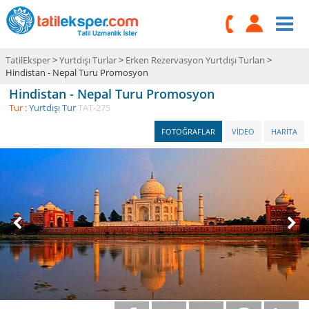
TatilEksper
>
Yurtdışı Turlar
>
Erken Rezervasyon Yurtdışı Turları
>
Hindistan - Nepal Turu Promosyon
Hindistan - Nepal Turu Promosyon
Tur :
Yurtdışı Tur
TAT-275
FOTOĞRAFLAR
VİDEO
HARİTA