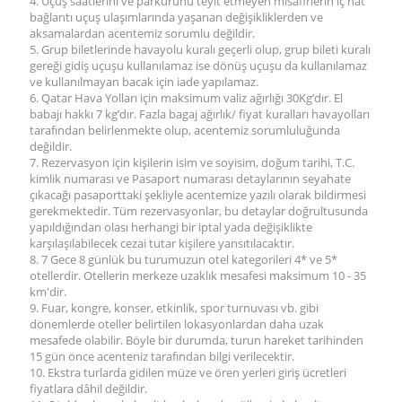
4. Uçuş saatlerini ve parkurunu teyit etmeyen misafirlerin iç hat
bağlantı uçuş ulaşımlarında yaşanan değişikliklerden ve
aksamalardan acentemiz sorumlu değildir.
5. Grup biletlerinde havayolu kuralı geçerli olup, grup bileti kuralı
gereği gidiş uçuşu kullanılamaz ise dönüş uçuşu da kullanılamaz
ve kullanılmayan bacak için iade yapılamaz.
6. Qatar Hava Yolları için maksimum valiz ağırlığı 30Kg’dır. El
babajı hakkı 7 kg’dır. Fazla bagaj ağırlık/ fiyat kuralları havayolları
tarafından belirlenmekte olup, acentemiz sorumluluğunda
değildir.
7. Rezervasyon için kişilerin isim ve soyisim, doğum tarihi, T.C.
kimlik numarası ve Pasaport numarası detaylarının seyahate
çıkacağı pasaporttaki şekliyle acentemize yazılı olarak bildirmesi
gerekmektedir. Tüm rezervasyonlar, bu detaylar doğrultusunda
yapıldığından olası herhangi bir iptal yada değişiklikte
karşılaşılabilecek cezai tutar kişilere yansıtılacaktır.
8. 7 Gece 8 günlük bu turumuzun otel kategorileri 4* ve 5*
otellerdir. Otellerin merkeze uzaklık mesafesi maksimum 10 - 35
km'dir.
9. Fuar, kongre, konser, etkinlik, spor turnuvası vb. gibi
dönemlerde oteller belirtilen lokasyonlardan daha uzak
mesafede olabilir. Böyle bir durumda, turun hareket tarihinden
15 gün önce acenteniz tarafından bilgi verilecektir.
10. Ekstra turlarda gidilen müze ve ören yerleri giriş ücretleri
fiyatlara dâhil değildir.