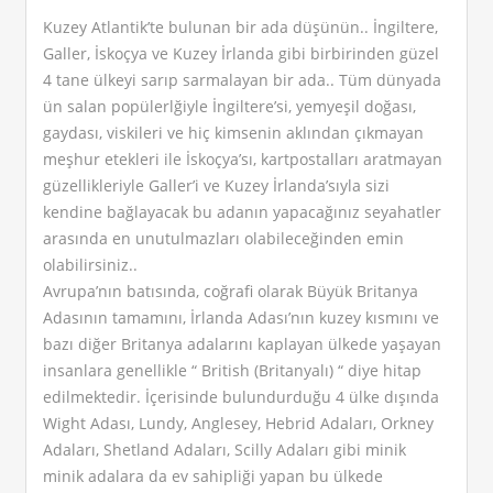
Kuzey Atlantik’te bulunan bir ada düşünün.. İngiltere,
Galler, İskoçya ve Kuzey İrlanda gibi birbirinden güzel
4 tane ülkeyi sarıp sarmalayan bir ada.. Tüm dünyada
ün salan popülerlğiyle İngiltere’si, yemyeşil doğası,
gaydası, viskileri ve hiç kimsenin aklından çıkmayan
meşhur etekleri ile İskoçya’sı, kartpostalları aratmayan
güzellikleriyle Galler’i ve Kuzey İrlanda’sıyla sizi
kendine bağlayacak bu adanın yapacağınız seyahatler
arasında en unutulmazları olabileceğinden emin
olabilirsiniz..
Avrupa’nın batısında, coğrafi olarak Büyük Britanya
Adasının tamamını, İrlanda Adası’nın kuzey kısmını ve
bazı diğer Britanya adalarını kaplayan ülkede yaşayan
insanlara genellikle “ British (Britanyalı) “ diye hitap
edilmektedir. İçerisinde bulundurduğu 4 ülke dışında
Wight Adası, Lundy, Anglesey, Hebrid Adaları, Orkney
Adaları, Shetland Adaları, Scilly Adaları gibi minik
minik adalara da ev sahipliği yapan bu ülkede