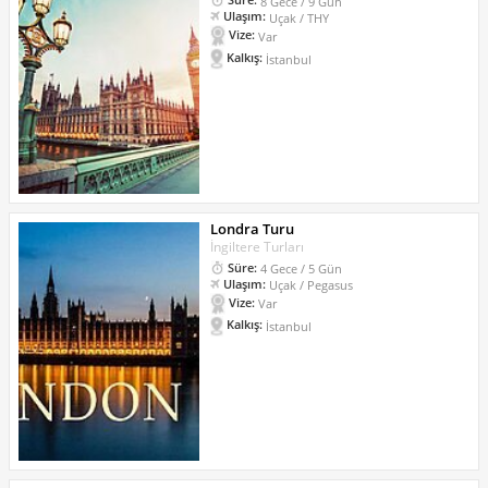
8 Gece / 9 Gün
Ulaşım:
Uçak / THY
Vize:
Var
Kalkış:
İstanbul
Londra Turu
İngiltere Turları
Süre:
4 Gece / 5 Gün
Ulaşım:
Uçak / Pegasus
Vize:
Var
Kalkış:
İstanbul