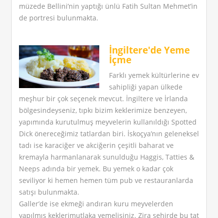
müzede Bellini’nin yaptığı ünlü Fatih Sultan Mehmet’in
de portresi bulunmakta.
İngiltere'de Yeme
İçme
Farklı yemek kültürlerine ev
sahipliği yapan ülkede
meşhur bir çok seçenek mevcut. İngiltere ve İrlanda
bölgesindeyseniz, tıpkı bizim keklerimize benzeyen,
yapımında kurutulmuş meyvelerin kullanıldığı Spotted
Dick önereceğimiz tatlardan biri. İskoçya’nın geleneksel
tadı ise karaciğer ve akciğerin çeşitli baharat ve
kremayla harmanlanarak sunulduğu Haggis, Tatties &
Neeps adında bir yemek. Bu yemek o kadar çok
seviliyor ki hemen hemen tüm pub ve restauranlarda
satışı bulunmakta.
Galler’de ise ekmeği andıran kuru meyvelerden
yapılmış keklerimutlaka yemelisiniz. Zira şehirde bu tat