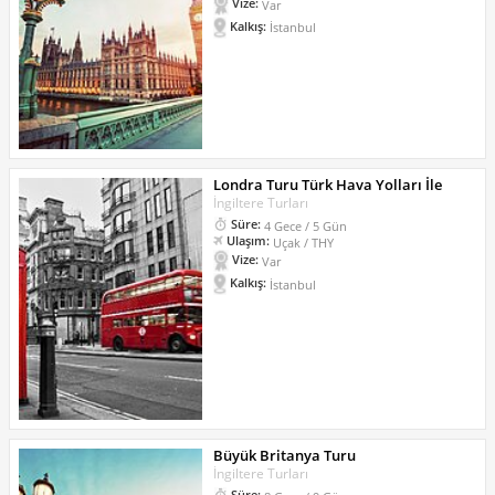
Vize:
Var
Kalkış:
İstanbul
Londra Turu Türk Hava Yolları İle
İngiltere Turları
Süre:
4 Gece / 5 Gün
Ulaşım:
Uçak / THY
Vize:
Var
Kalkış:
İstanbul
Büyük Britanya Turu
İngiltere Turları
Süre: