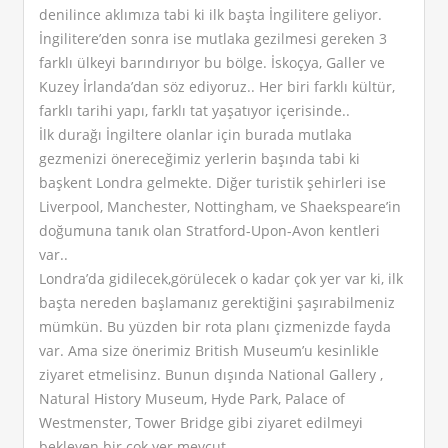
denilince aklımıza tabi ki ilk başta İngilitere geliyor.
İngilitere’den sonra ise mutlaka gezilmesi gereken 3
farklı ülkeyi barındırıyor bu bölge. İskoçya, Galler ve
Kuzey İrlanda’dan söz ediyoruz.. Her biri farklı kültür,
farklı tarihi yapı, farklı tat yaşatıyor içerisinde..
İlk durağı İngiltere olanlar için burada mutlaka
gezmenizi önereceğimiz yerlerin başında tabi ki
başkent Londra gelmekte. Diğer turistik şehirleri ise
Liverpool, Manchester, Nottingham, ve Shaekspeare’in
doğumuna tanık olan Stratford-Upon-Avon kentleri
var..
Londra’da gidilecek,görülecek o kadar çok yer var ki, ilk
başta nereden başlamanız gerektiğini şaşırabilmeniz
mümkün. Bu yüzden bir rota planı çizmenizde fayda
var. Ama size önerimiz British Museum’u kesinlikle
ziyaret etmelisinz. Bunun dışında National Gallery ,
Natural History Museum, Hyde Park, Palace of
Westmenster, Tower Bridge gibi ziyaret edilmeyi
bekleyen bir çok yer mevcut.