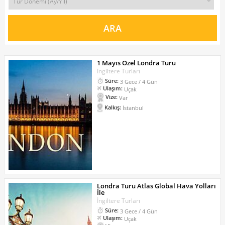
1 Mayıs Özel Londra Turu
İngiltere Turları
Süre:
3 Gece / 4 Gün
Ulaşım:
Uçak
Vize:
Var
Kalkış:
İstanbul
Londra Turu Atlas Global Hava Yolları
İle
İngiltere Turları
Süre:
3 Gece / 4 Gün
Ulaşım:
Uçak