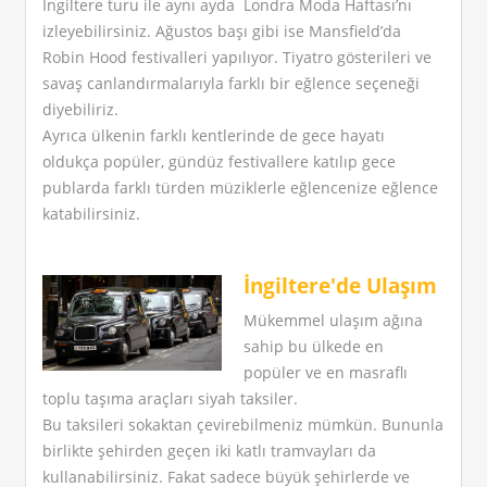
İngiltere turu ile aynı ayda Londra Moda Haftası’nı
izleyebilirsiniz. Ağustos başı gibi ise Mansfield’da
Robin Hood festivalleri yapılıyor. Tiyatro gösterileri ve
savaş canlandırmalarıyla farklı bir eğlence seçeneği
diyebiliriz.
Ayrıca ülkenin farklı kentlerinde de gece hayatı
oldukça popüler, gündüz festivallere katılıp gece
publarda farklı türden müziklerle eğlencenize eğlence
katabilirsiniz.
İngiltere'de Ulaşım
Mükemmel ulaşım ağına
sahip bu ülkede en
popüler ve en masraflı
toplu taşıma araçları siyah taksiler.
Bu taksileri sokaktan çevirebilmeniz mümkün. Bununla
birlikte şehirden geçen iki katlı tramvayları da
kullanabilirsiniz. Fakat sadece büyük şehirlerde ve