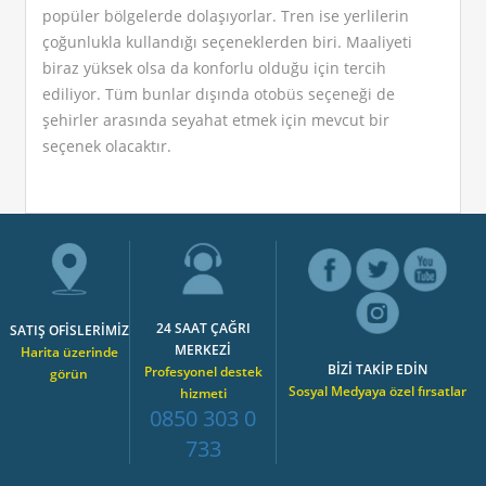
popüler bölgelerde dolaşıyorlar. Tren ise yerlilerin
çoğunlukla kullandığı seçeneklerden biri. Maaliyeti
biraz yüksek olsa da konforlu olduğu için tercih
ediliyor. Tüm bunlar dışında otobüs seçeneği de
şehirler arasında seyahat etmek için mevcut bir
seçenek olacaktır.
24 SAAT ÇAĞRI
SATIŞ OFİSLERİMİZ
MERKEZİ
Harita üzerinde
BİZİ TAKİP EDİN
Profesyonel destek
görün
Sosyal Medyaya özel fırsatlar
hizmeti
0850 303 0
733