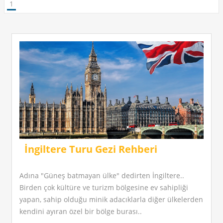
1
İngiltere Turu Gezi Rehberi
Adına "Güneş batmayan ülke" dedirten İngiltere..
Birden çok kültüre ve turizm bölgesine ev sahipliği
yapan, sahip olduğu minik adacıklarla diğer ülkelerden
kendini ayıran özel bir bölge burası..