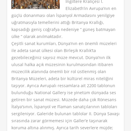
İngiltere Kraliçesi I.
Elizabeth’in Avrupa’nın en
güçlü donanması olan İspanyol Armadasını yenilgiye
uğratmasıyla temellerini attığı Britanya Krallığı,
kapsadığı geniş coğrafya nedeniye “ güneş batmayan
ülke “ olarak anılmaktadır.
Çeşitli sanat kurumları, Dünya’nın en önemli müzeleri
ile adeta sanat ülkesi olan Birleşik Krallık’ta
gezebileceğiniz sayısız müze mevcut. Dünya’nın ilk
ulusal halka açık müzesinin kurulmasından itibaren
müzecilik alanında önemli bir rol üstlenmiş olan
Britanya Müzeleri, adeta bir kültürel miras niteliğini
taşıyor. Ayrıca Avrupalı ressamlara ait 2200 tablonun
bulunduğu National Gallery ise yinetüm dünyada ses
getiren bir sanat müzesi. Müzede daha çok Rönesans
İtalya’sının, İspanyol ve Flaman sanatçılarının tabloları
sergileniyor. Galeride bulunan tablolar II. Dünya Savaşı
sırasında zarar görmemesi için Galler’e taşınarak
koruma altına alınmış. Ayrıca tarih severlere müjde;