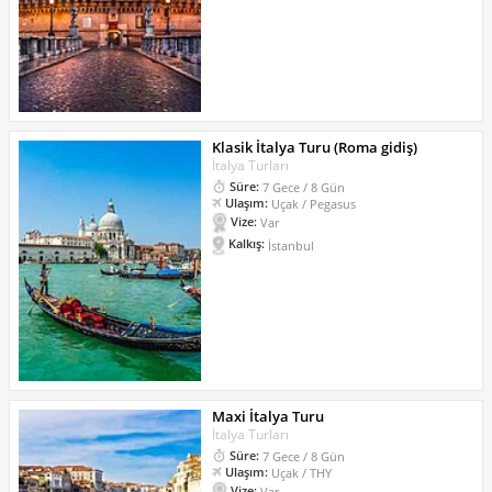
Klasik İtalya Turu (Roma gidiş)
İtalya Turları
Süre:
7 Gece / 8 Gün
Ulaşım:
Uçak / Pegasus
Vize:
Var
Kalkış:
İstanbul
Maxi İtalya Turu
İtalya Turları
Süre:
7 Gece / 8 Gün
Ulaşım:
Uçak / THY
Vize:
Var