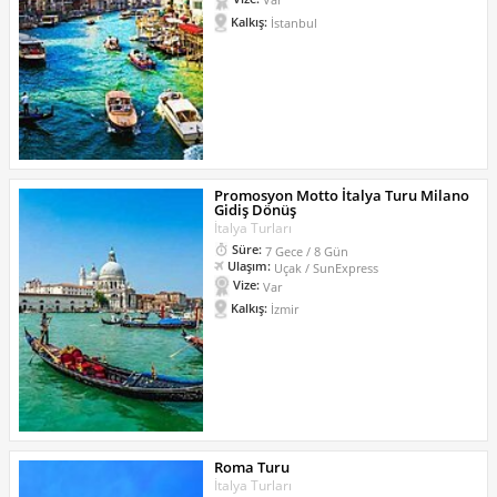
Kalkış:
İstanbul
Promosyon Motto İtalya Turu Milano
Gidiş Dönüş
İtalya Turları
Süre:
7 Gece / 8 Gün
Ulaşım:
Uçak / SunExpress
Vize:
Var
Kalkış:
İzmir
Roma Turu
İtalya Turları