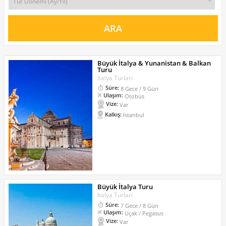
Büyük İtalya & Yunanistan & Balkan
Turu
İtalya Turları
Süre:
8 Gece / 9 Gün
Ulaşım:
Otobüs
Vize:
Var
Kalkış:
İstanbul
Büyük İtalya Turu
İtalya Turları
Süre:
7 Gece / 8 Gün
Ulaşım:
Uçak / Pegasus
Vize:
Var