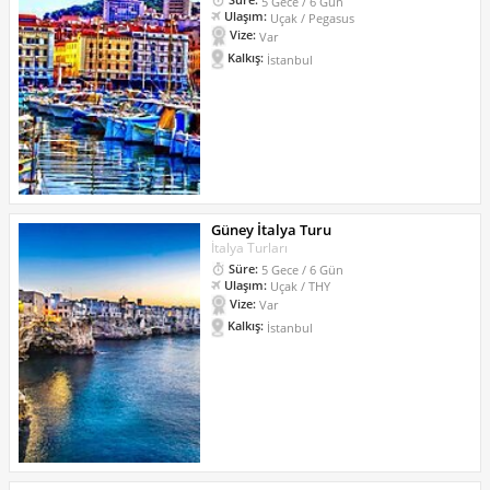
5 Gece / 6 Gün
Ulaşım:
Uçak / Pegasus
Vize:
Var
Kalkış:
İstanbul
Güney İtalya Turu
İtalya Turları
Süre:
5 Gece / 6 Gün
Ulaşım:
Uçak / THY
Vize:
Var
Kalkış:
İstanbul