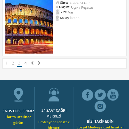
Süre:
3 Gece / 4 Gün
Ulaşım:
Uçak / Pegasus
Vize:
Var
Kalkış:
İstanbul
1
2
3
4
24 SAAT ÇAĞRI
SATIŞ OFİSLERİMİZ
MERKEZİ
Harita üzerinde
BİZİ TAKİP EDİN
Profesyonel destek
görün
Sosyal Medyaya özel fırsatlar
hizmeti