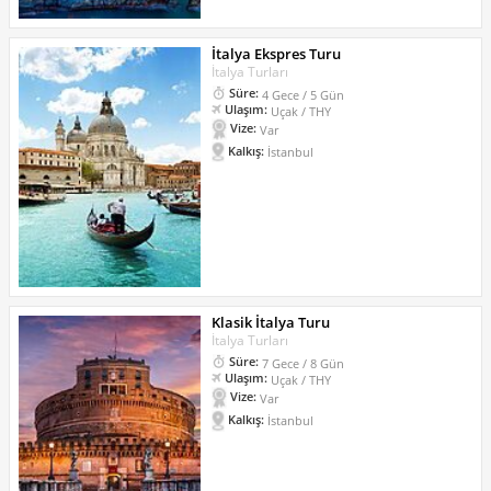
İtalya Ekspres Turu
İtalya Turları
Süre:
4 Gece / 5 Gün
Ulaşım:
Uçak / THY
Vize:
Var
Kalkış:
İstanbul
Klasik İtalya Turu
İtalya Turları
Süre:
7 Gece / 8 Gün
Ulaşım:
Uçak / THY
Vize:
Var
Kalkış:
İstanbul