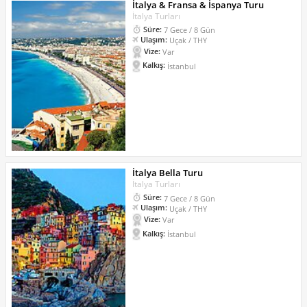
İtalya & Fransa & İspanya Turu
İtalya Turları
Süre:
7 Gece / 8 Gün
Ulaşım:
Uçak / THY
Vize:
Var
Kalkış:
İstanbul
İtalya Bella Turu
İtalya Turları
Süre:
7 Gece / 8 Gün
Ulaşım:
Uçak / THY
Vize:
Var
Kalkış:
İstanbul