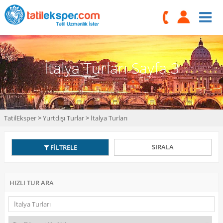
İtalya Turları Sayfa 3
TatilEksper
>
Yurtdışı Turlar
>
İtalya Turları
SIRALA
FİLTRELE
HIZLI TUR ARA