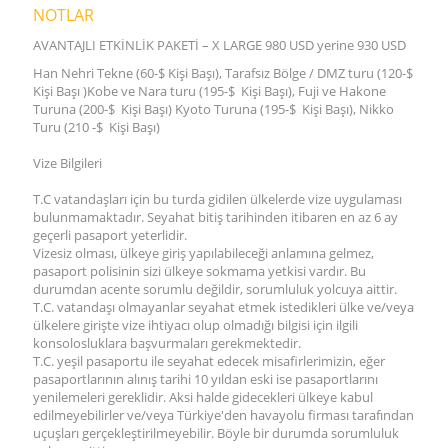
NOTLAR
AVANTAJLI ETKİNLİK PAKETİ – X LARGE 980 USD yerine 930 USD
Han Nehri Tekne (60-$ Kişi Başı), Tarafsız Bölge / DMZ turu (120-$
Kişi Başı )Kobe ve Nara turu (195-$ Kişi Başı), Fuji ve Hakone
Turuna (200-$ Kişi Başı) Kyoto Turuna (195-$ Kişi Başı), Nikko
Turu (210 -$ Kişi Başı)
Vize Bilgileri
T.C vatandaşları için bu turda gidilen ülkelerde vize uygulaması
bulunmamaktadır. Seyahat bitiş tarihinden itibaren en az 6 ay
geçerli pasaport yeterlidir.
Vizesiz olması, ülkeye giriş yapılabileceği anlamına gelmez,
pasaport polisinin sizi ülkeye sokmama yetkisi vardır. Bu
durumdan acente sorumlu değildir, sorumluluk yolcuya aittir.
T.C. vatandaşı olmayanlar seyahat etmek istedikleri ülke ve/veya
ülkelere girişte vize ihtiyacı olup olmadığı bilgisi için ilgili
konsolosluklara başvurmaları gerekmektedir.
T.C. yeşil pasaportu ile seyahat edecek misafirlerimizin, eğer
pasaportlarının alınış tarihi 10 yıldan eski ise pasaportlarını
yenilemeleri gereklidir. Aksi halde gidecekleri ülkeye kabul
edilmeyebilirler ve/veya Türkiye'den havayolu firması tarafından
uçuşları gerçekleştirilmeyebilir. Böyle bir durumda sorumluluk