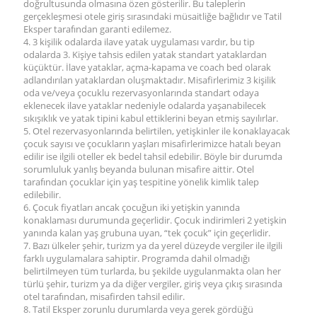
doğrultusunda olmasına özen gösterilir. Bu taleplerin
gerçekleşmesi otele giriş sırasındaki müsaitliğe bağlıdır ve Tatil
Eksper tarafından garanti edilemez.
4. 3 kişilik odalarda ilave yatak uygulaması vardır, bu tip
odalarda 3. Kişiye tahsis edilen yatak standart yataklardan
küçüktür. İlave yataklar, açma-kapama ve coach bed olarak
adlandırılan yataklardan oluşmaktadır. Misafirlerimiz 3 kişilik
oda ve/veya çocuklu rezervasyonlarında standart odaya
eklenecek ilave yataklar nedeniyle odalarda yaşanabilecek
sıkışıklık ve yatak tipini kabul ettiklerini beyan etmiş sayılırlar.
5. Otel rezervasyonlarında belirtilen, yetişkinler ile konaklayacak
çocuk sayısı ve çocukların yaşları misafirlerimizce hatalı beyan
edilir ise ilgili oteller ek bedel tahsil edebilir. Böyle bir durumda
sorumluluk yanlış beyanda bulunan misafire aittir. Otel
tarafından çocuklar için yaş tespitine yönelik kimlik talep
edilebilir.
6. Çocuk fiyatları ancak çocuğun iki yetişkin yanında
konaklaması durumunda geçerlidir. Çocuk indirimleri 2 yetişkin
yanında kalan yaş grubuna uyan, “tek çocuk” için geçerlidir.
7. Bazı ülkeler şehir, turizm ya da yerel düzeyde vergiler ile ilgili
farklı uygulamalara sahiptir. Programda dahil olmadığı
belirtilmeyen tüm turlarda, bu şekilde uygulanmakta olan her
türlü şehir, turizm ya da diğer vergiler, giriş veya çıkış sırasında
otel tarafından, misafirden tahsil edilir.
8. Tatil Eksper zorunlu durumlarda veya gerek gördüğü