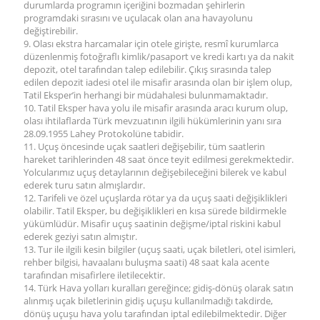
durumlarda programın içeriğini bozmadan şehirlerin
programdaki sırasını ve uçulacak olan ana havayolunu
değiştirebilir.
9. Olası ekstra harcamalar için otele girişte, resmî kurumlarca
düzenlenmiş fotoğraflı kimlik/pasaport ve kredi kartı ya da nakit
depozit, otel tarafından talep edilebilir. Çıkış sırasında talep
edilen depozit iadesi otel ile misafir arasında olan bir işlem olup,
Tatil Eksper’in herhangi bir müdahalesi bulunmamaktadır.
10. Tatil Eksper hava yolu ile misafir arasında aracı kurum olup,
olası ihtilaflarda Türk mevzuatının ilgili hükümlerinin yanı sıra
28.09.1955 Lahey Protokolüne tabidir.
11. Uçuş öncesinde uçak saatleri değişebilir, tüm saatlerin
hareket tarihlerinden 48 saat önce teyit edilmesi gerekmektedir.
Yolcularımız uçuş detaylarının değişebileceğini bilerek ve kabul
ederek turu satın almışlardır.
12. Tarifeli ve özel uçuşlarda rötar ya da uçuş saati değişiklikleri
olabilir. Tatil Eksper, bu değişiklikleri en kısa sürede bildirmekle
yükümlüdür. Misafir uçuş saatinin değişme/iptal riskini kabul
ederek geziyi satın almıştır.
13. Tur ile ilgili kesin bilgiler (uçuş saati, uçak biletleri, otel isimleri,
rehber bilgisi, havaalanı buluşma saati) 48 saat kala acente
tarafından misafirlere iletilecektir.
14. Türk Hava yolları kuralları gereğince; gidiş-dönüş olarak satın
alınmış uçak biletlerinin gidiş uçuşu kullanılmadığı takdirde,
dönüş uçuşu hava yolu tarafından iptal edilebilmektedir. Diğer