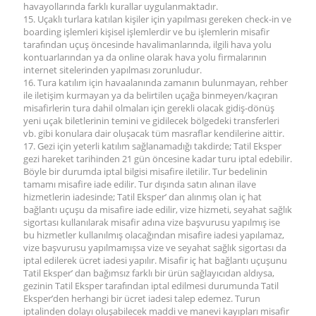
havayollarında farklı kurallar uygulanmaktadır.
15. Uçaklı turlara katılan kişiler için yapılması gereken check-in ve
boarding işlemleri kişisel işlemlerdir ve bu işlemlerin misafir
tarafından uçuş öncesinde havalimanlarında, ilgili hava yolu
kontuarlarından ya da online olarak hava yolu firmalarının
internet sitelerinden yapılması zorunludur.
16. Tura katılım için havaalanında zamanın bulunmayan, rehber
ile iletişim kurmayan ya da belirtilen uçağa binmeyen/kaçıran
misafirlerin tura dahil olmaları için gerekli olacak gidiş-dönüş
yeni uçak biletlerinin temini ve gidilecek bölgedeki transferleri
vb. gibi konulara dair oluşacak tüm masraflar kendilerine aittir.
17. Gezi için yeterli katılım sağlanamadığı takdirde; Tatil Eksper
gezi hareket tarihinden 21 gün öncesine kadar turu iptal edebilir.
Böyle bir durumda iptal bilgisi misafire iletilir. Tur bedelinin
tamamı misafire iade edilir. Tur dışında satın alınan ilave
hizmetlerin iadesinde; Tatil Eksper’ dan alınmış olan iç hat
bağlantı uçuşu da misafire iade edilir, vize hizmeti, seyahat sağlık
sigortası kullanılarak misafir adına vize başvurusu yapılmış ise
bu hizmetler kullanılmış olacağından misafire iadesi yapılamaz,
vize başvurusu yapılmamışsa vize ve seyahat sağlık sigortası da
iptal edilerek ücret iadesi yapılır. Misafir iç hat bağlantı uçuşunu
Tatil Eksper’ dan bağımsız farklı bir ürün sağlayıcıdan aldıysa,
gezinin Tatil Eksper tarafından iptal edilmesi durumunda Tatil
Eksper’den herhangi bir ücret iadesi talep edemez. Turun
iptalinden dolayı oluşabilecek maddi ve manevi kayıpları misafir