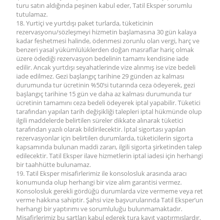
turu satın aldığında peşinen kabul eder, Tatil Eksper sorumlu
tutulamaz.
18. Yurtiçi ve yurtdışı paket turlarda, tüketicinin
rezervasyonu/sözleşmeyi hizmetin başlamasına 30 gün kalaya
kadar feshetmesi halinde, ödenmesi zorunlu olan vergi, harç ve
benzeri yasal yükümlülüklerden doğan masraflar hariç olmak
üzere ödediği rezervasyon bedelinin tamamı kendisine iade
edilir. Ancak yurtdışı seyahatlerinde vize alınmış ise vize bedeli
iade edilmez. Gezi başlangıç tarihine 29 günden az kalması
durumunda tur ücretinin %50’si tutarında ceza ödeyerek, gezi
başlangıç tarihine 15 gün ve daha az kalması durumunda tur
ücretinin tamamını ceza bedeli ödeyerek iptal yapabilir. Tüketici
tarafından yapılan tarih değişikliği talepleri iptal hükmünde olup
ilgili maddelerde belirtilen süreler dikkate alınarak tüketici
tarafından yazılı olarak bildirilecektir. İptal sigortası yapılan
rezervasyonlar için belirtilen durumlarda, tüketicilerin sigorta
kapsamında bulunan maddi zararı, ilgili sigorta şirketinden talep
edilecektir. Tatil Eksper ilave hizmetlerin iptal iadesi için herhangi
bir taahhütte bulunamaz.
19. Tatil Eksper misafirlerimiz ile konsolosluk arasında aracı
konumunda olup herhangi bir vize alım garantisi vermez.
Konsolosluk gerekli gördüğü durumlarda vize vermeme veya ret
verme hakkına sahiptir. Şahsi vize başvurularında Tatil Eksper’un
herhangi bir yaptırımı ve sorumluluğu bulunmamaktadır.
Misafirlerimiz bu şartları kabul ederek tura kayıt yaptırmışlardır.