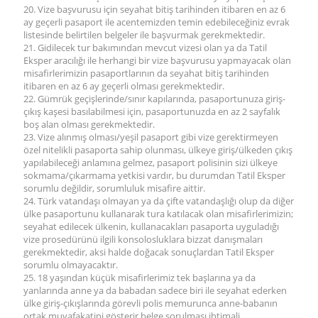
20. Vize başvurusu için seyahat bitiş tarihinden itibaren en az 6
ay geçerli pasaport ile acentemizden temin edebileceğiniz evrak
listesinde belirtilen belgeler ile başvurmak gerekmektedir.
21. Gidilecek tur bakımından mevcut vizesi olan ya da Tatil
Eksper aracılığı ile herhangi bir vize başvurusu yapmayacak olan
misafirlerimizin pasaportlarının da seyahat bitiş tarihinden
itibaren en az 6 ay geçerli olması gerekmektedir.
22. Gümrük geçişlerinde/sınır kapılarında, pasaportunuza giriş-
çıkış kaşesi basılabilmesi için, pasaportunuzda en az 2 sayfalık
boş alan olması gerekmektedir.
23. Vize alınmış olması/yeşil pasaport gibi vize gerektirmeyen
özel nitelikli pasaporta sahip olunması, ülkeye giriş/ülkeden çıkış
yapılabileceği anlamına gelmez, pasaport polisinin sizi ülkeye
sokmama/çıkarmama yetkisi vardır, bu durumdan Tatil Eksper
sorumlu değildir, sorumluluk misafire aittir.
24. Türk vatandaşı olmayan ya da çifte vatandaşlığı olup da diğer
ülke pasaportunu kullanarak tura katılacak olan misafirlerimizin;
seyahat edilecek ülkenin, kullanacakları pasaporta uyguladığı
vize prosedürünü ilgili konsolosluklara bizzat danışmaları
gerekmektedir, aksi halde doğacak sonuçlardan Tatil Eksper
sorumlu olmayacaktır.
25. 18 yaşından küçük misafirlerimiz tek başlarına ya da
yanlarında anne ya da babadan sadece biri ile seyahat ederken
ülke giriş-çıkışlarında görevli polis memurunca anne-babanın
ortak muvafakatini gösterir belge sorulması ihtimali