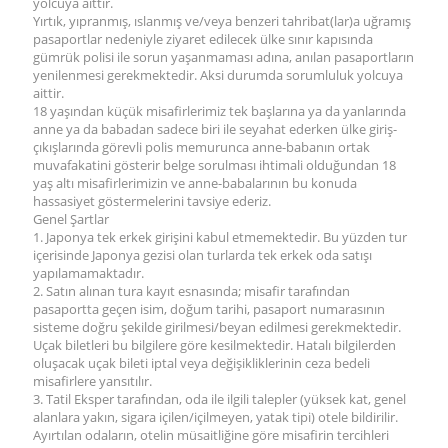
yolcuya aittir.
Yırtık, yıpranmış, ıslanmış ve/veya benzeri tahribat(lar)a uğramış
pasaportlar nedeniyle ziyaret edilecek ülke sınır kapısında
gümrük polisi ile sorun yaşanmaması adına, anılan pasaportların
yenilenmesi gerekmektedir. Aksi durumda sorumluluk yolcuya
aittir.
18 yaşından küçük misafirlerimiz tek başlarına ya da yanlarında
anne ya da babadan sadece biri ile seyahat ederken ülke giriş-
çıkışlarında görevli polis memurunca anne-babanın ortak
muvafakatini gösterir belge sorulması ihtimali olduğundan 18
yaş altı misafirlerimizin ve anne-babalarının bu konuda
hassasiyet göstermelerini tavsiye ederiz.
Genel Şartlar
1. Japonya tek erkek girişini kabul etmemektedir. Bu yüzden tur
içerisinde Japonya gezisi olan turlarda tek erkek oda satışı
yapılamamaktadır.
2. Satın alınan tura kayıt esnasında; misafir tarafından
pasaportta geçen isim, doğum tarihi, pasaport numarasının
sisteme doğru şekilde girilmesi/beyan edilmesi gerekmektedir.
Uçak biletleri bu bilgilere göre kesilmektedir. Hatalı bilgilerden
oluşacak uçak bileti iptal veya değişikliklerinin ceza bedeli
misafirlere yansıtılır.
3. Tatil Eksper tarafından, oda ile ilgili talepler (yüksek kat, genel
alanlara yakın, sigara içilen/içilmeyen, yatak tipi) otele bildirilir.
Ayırtılan odaların, otelin müsaitliğine göre misafirin tercihleri