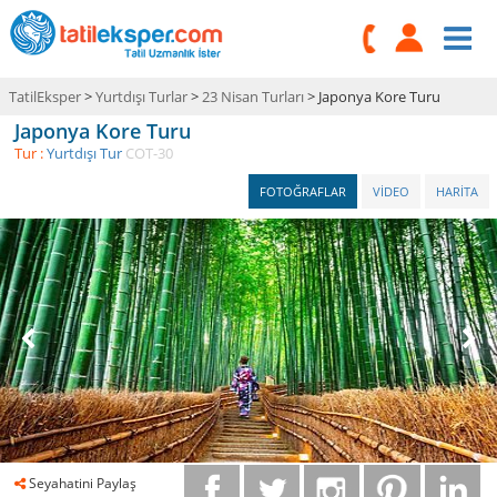
TatilEksper
>
Yurtdışı Turlar
>
23 Nisan Turları
> Japonya Kore Turu
Japonya Kore Turu
Tur :
Yurtdışı Tur
COT-30
FOTOĞRAFLAR
VİDEO
HARİTA
Seyahatini Paylaş