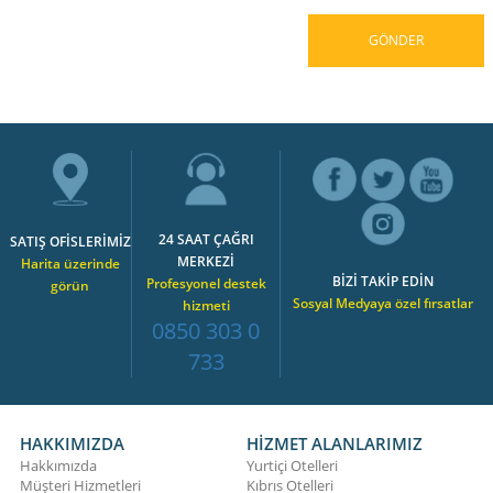
24 SAAT ÇAĞRI
SATIŞ OFİSLERİMİZ
MERKEZİ
Harita üzerinde
BİZİ TAKİP EDİN
Profesyonel destek
görün
Sosyal Medyaya özel fırsatlar
hizmeti
0850 303 0
733
HAKKIMIZDA
HİZMET ALANLARIMIZ
Hakkımızda
Yurtiçi Otelleri
Müşteri Hizmetleri
Kıbrıs Otelleri