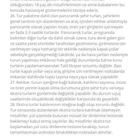
olduğundan; 18 yaş altı misafirlerimizin ve anne-babalarının bu
konuda hassasiyet göstermelerini tavsiye ederiz.
26. Tur paketine dahil olan panoramik şehir turları, şehirlerin
genel tanıtımı için düzenlenen ve araç içinden rehber anlatımıyla
panoramik olarak yapılan müze, ören yeri girişlerini içermeyen
en fazla 2-3 saatlik turlardır. Panoramik turlar, programda
belirtilen diğer turlar da dahil olmak üzere, tura denk gelen gün
ve saatte yerel otoriteler tarafından gezilmesine, girilmesine izin
verilmeyen veya herhangi bir etkinlik nedeniyle kapalı yollar
sebebiyle gerçekleşmediği takdirde, ya da hava şartları nedeniyle
turun yapılması imkânsız hale geldiği durumlarda bahse konu
turların yapılamamasından Tatil Eksper sorumlu değildir. Bazı
turlar kapalı yollar veya araç girişine izin verilmeyen noktalarda
imkanlar dahilinde toplu taşıma veya yaya olarak yapılabilir.
27. Rehber, turun içeriğine bağlı kalarak, katılımcı sayısına, müze
ve ören yerinin kapalı olma durumuna göre şehir turu ve/veya
ekstra turların günlerinde değişiklik yapabilir. Bu durum uçuş
saatlerinde oluşabilecek değişiklikler karşısında da geçerlidir.
28. Ekstra turlar katılımcının isteğine bağlı olup zorunlu değildir.
Tur esnasında düzenlenen ekstra turlara katılmak istemeyen
misafirler, yol üzerinde bulunan müsait bir dinlenme tesisinde
beklemeyi kabul etmiş sayılırlar. Bu misafirler ekstra tur
başlamadan yol üstü dinlenme tesisine bırakılıp, turun
tamamlanması ardından bırakıldıkları noktadan alınırlar.