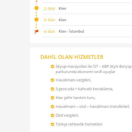
2. Gün
Kiev
3. Gün
Kiev
4. Gün
Kiev - İstanbul
DAHİL OLAN HİZMETLER
Skyup Havayolları ile İST – KBP (Kyiv Boryspi
parkurunda ekonomi sınıfı uçuşlar
Havalimanı vergileri,
3 gece oda + kahvaltı konaklama,
Kiev şehir tanıtım turu,
Havalimanı – otel – havalimanı transferleri,
Otel vergileri,
Türkçe rehberlik hizmetleri