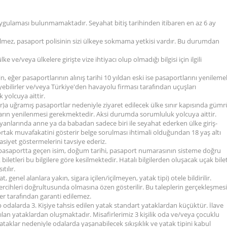
 uygulaması bulunmamaktadır. Seyahat bitiş tarihinden itibaren en az 6 ay
gelmez, pasaport polisinin sizi ülkeye sokmama yetkisi vardır. Bu durumdan
 ve/veya ülkelere girişte vize ihtiyacı olup olmadığı bilgisi için ilgili
n, eğer pasaportlarının alınış tarihi 10 yıldan eski ise pasaportlarını yenilemel
eyebilirler ve/veya Türkiye'den havayolu firması tarafından uçuşları
 yolcuya aittir.
lar)a uğramış pasaportlar nedeniyle ziyaret edilecek ülke sınır kapısında güm
ların yenilenmesi gerekmektedir. Aksi durumda sorumluluk yolcuya aittir.
 yanlarında anne ya da babadan sadece biri ile seyahat ederken ülke giriş-
tak muvafakatini gösterir belge sorulması ihtimali olduğundan 18 yaş altı
siyet göstermelerini tavsiye ederiz.
n pasaportta geçen isim, doğum tarihi, pasaport numarasının sisteme doğru
iletleri bu bilgilere göre kesilmektedir. Hatalı bilgilerden oluşacak uçak bilet
tılır.
at, genel alanlara yakın, sigara içilen/içilmeyen, yatak tipi) otele bildirilir.
 tercihleri doğrultusunda olmasına özen gösterilir. Bu taleplerin gerçekleşmesi
sper tarafından garanti edilemez.
ip odalarda 3. Kişiye tahsis edilen yatak standart yataklardan küçüktür. İlave
an yataklardan oluşmaktadır. Misafirlerimiz 3 kişilik oda ve/veya çocuklu
aklar nedeniyle odalarda yaşanabilecek sıkışıklık ve yatak tipini kabul