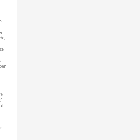
bi
le
nde;
ize
p
sper
ve
ği
al
r