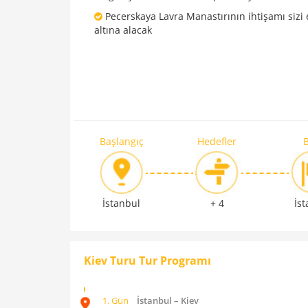
Pecerskaya Lavra Manastırının ihtişamı sizi e
altına alacak
Başlangıç
Hedefler
B
İstanbul
+ 4
İs
Kiev Turu Tur Programı
1. Gün
İstanbul – Kiev