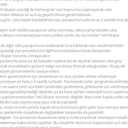
tedir.
il Eksper aracılığı ile herhangi bir vize başvurusu yapmayacak olan
hinden itibaren en az 6 ay geçerli olması gerekmektedir.
giriş - çıkış kaşesi basılabilmesi için, pasaportunuzda en az 2 sayfalık boş a
eyen özel nitelikli pasaporta sahip olunması, ülkeye giriş/ülkeden çıkış
sizi ülkeye sokmama/çıkarmama yetkisi vardır, bu durumdan Tatil Eksper
da diğer ülke pasaportunu kullanarak tura katılacak olan misafirlerimizin;
guladığı vize prosedürünü ilgili konsolosluklara bizzat danışmaları
l Eksper sorumlu olmayacaktır.
 yanlarında anne ya da babadan sadece biri ile seyahat ederken ülke giriş-
tak muvafakatini gösterir belge sorulması ihtimali olduğundan; 18 yaş altı
siyet göstermelerini tavsiye ederiz.
lerin genel tanıtımı için düzenlenen ve araç içinden rehber anlatımıyla
çermeyen en fazla 2-3 saatlik turlardır. Panoramik turlar, programda belirtile
 ve saatte yerel otoriteler tarafından gezilmesine, girilmesine izin verilmeye
bebiyle gerçekleşmediği takdirde, ya da hava şartları nedeniyle turun yapılma
 yapılamamasından Tatil Eksper sorumlu değildir. Bazı turlar kapalı yollar v
linde toplu taşıma veya yaya olarak yapılabilir.
sına, müze ve ören yerinin kapalı olma durumuna göre şehir turu ve/veya ekst
 saatlerinde oluşabilecek değişiklikler karşısında da geçerlidir.
 değildir. Tur esnasında düzenlenen ekstra turlara katılmak istemeyen misafirl
eklemeyi kabul etmiş sayılırlar. Bu misafirler ekstra tur başlamadan yol üst
dan bırakıldıkları noktadan alınırlar.