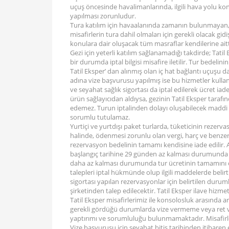
uçuş öncesinde havalimanlarında, ilgili hava yolu kon
yapılması zorunludur.
Tura katılım için havaalanında zamanın bulunmayan, 
misafirlerin tura dahil olmaları için gerekli olacak gid
konulara dair oluşacak tüm masraflar kendilerine aitt
Gezi için yeterli katılım sağlanamadığı takdirde; Tati
bir durumda iptal bilgisi misafire iletilir. Tur bedelin
Tatil Eksper’ dan alınmış olan iç hat bağlantı uçuşu da 
adına vize başvurusu yapılmış ise bu hizmetler kulla
ve seyahat sağlık sigortası da iptal edilerek ücret iade
ürün sağlayıcıdan aldıysa, gezinin Tatil Eksper taraf
edemez. Turun iptalinden dolayı oluşabilecek maddi v
sorumlu tutulamaz.
Yurtiçi ve yurtdışı paket turlarda, tüketicinin reze
halinde, ödenmesi zorunlu olan vergi, harç ve benze
rezervasyon bedelinin tamamı kendisine iade edilir. A
başlangıç tarihine 29 günden az kalması durumunda tu
daha az kalması durumunda tur ücretinin tamamını ceza
talepleri iptal hükmünde olup ilgili maddelerde belirtil
sigortası yapılan rezervasyonlar için belirtilen durum
şirketinden talep edilecektir. Tatil Eksper ilave hizme
Tatil Eksper misafirlerimiz ile konsolosluk arasında
gerekli gördüğü durumlarda vize vermeme veya ret ve
yaptırımı ve sorumluluğu bulunmamaktadır. Misafirler
Vize başvurusu için seyahat bitiş tarihinden itibaren