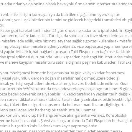
tuarlarından ya da online olarak hava yolu firmalarının internet sitelerinden
rehber ile iletişim kurmayan ya da belirtilen uçağa binmeyen/kaçıran
iş-dönüş yeni uçak biletlerinin temini ve gidilecek bölgedeki transferleri vb. gi
ir.
l Eksper gezi hareket tarihinden 21 gün öncesine kadar turu iptal edebilir. Böy
in tamamı misafire iade edilir. Tur dışında satın alınan ilave hizmetlerin iadesi
misafire iade edilir, vize hizmeti, seyahat sağlık sigortası kullanılarak misafir
nılmış olacağından misafire iadesi yapılamaz, vize başvurusu yapılmamışsa v
si yapılır. Misafir iç hat bağlantı uçuşunu Tatil Eksper’ dan bağımsız farklı bir
ından iptal edilmesi durumunda Tatil Eksper’den herhangi bir ücret iadesi tale
e manevi kayıpları misafir turu satın aldığında peşinen kabul eder, Tatil Ek
rvasyonu/sözleşmeyi hizmetin başlamasına 30 gün kalaya kadar feshetmesi
ri yasal yükümlülüklerden doğan masraflar hariç olmak üzere ödediği
ncak yurtdışı seyahatlerinde vize alınmış ise vize bedeli iade edilmez. Gezi
r ücretinin %50’si tutarında ceza ödeyerek, gezi başlangıç tarihine 15 gün 
 bedeli ödeyerek iptal yapabilir. Tüketici tarafından yapılan tarih değişikli
en süreler dikkate alınarak tüketici tarafından yazılı olarak bildirilecektir. İpt
larda, tüketicilerin sigorta kapsamında bulunan maddi zararı, ilgili sigorta
tlerin iptal iadesi için herhangi bir taahhütte bulunamaz.
 aracı konumunda olup herhangi bir vize alım garantisi vermez. Konsolosluk
rme hakkına sahiptir. Şahsi vize başvurularında Tatil Eksper’un herhangi bi
imiz bu şartları kabul ederek tura kayıt yaptırmışlardır.
 en az 6 ay geçerli pasaport ile acentemizden temin edebileceğiniz evrak