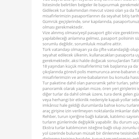
listesinde belirtilen belgeler ile başvurmak gerekmek
Gidilecek tur bakımından mevcut vizesi olan ya da Tat
misafirlerimizin pasaportlarının da seyahat bitiş tari
Gümrük geçişlerinde, sınır kapılarında, pasaportunuza 
olması gerekmektedir.
Vize alınmış olması/yeşil pasaport gibi vize gerektirm
yapılabileceği anlamına gelmez, pasaport polisinin 
sorumlu değildir, sorumluluk misafire aittir.
Türk vatandaşı olmayan ya da çifte vatandaşlığı olup 
seyahat edilecek ülkenin, kullanacakları pasaporta uy
gerekmektedir, aksi halde doğacak sonuçlardan Tati
18 yaşından küçük misafirlerimiz tek başlarına ya da
çıkışlarında görevli polis memurunca anne-babanın or
misafirlerimizin ve anne-babalarının bu konuda hassa
Tur paketine dahil olan panoramik şehir turları, şehir
panoramik olarak yapılan müze, ören yeri girişlerini i
diğer turlar da dahil olmak üzere, tura denk gelen gün
veya herhangi bir etkinlik nedeniyle kapalı yollar se
imkânsız hale geldiği durumlarda bahse konu turların
araç girişine izin verilmeyen noktalarda imkanlar dahi
Rehber, turun içeriğine bağlı kalarak, katılımcı sayı
turların günlerinde değişiklik yapabilir. Bu durum uçuş
Ekstra turlar katılımcının isteğine bağlı olup zorunlu
yol üzerinde bulunan müsait bir dinlenme tesisinde b
dinlenme tesisine bırakılıp, turun tamamlanması ardın