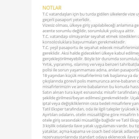
NOTLAR
T.C vatandaşları için bu turda gidilen ülkelerde vize
geçerli pasaport yeterlidir.
Vizesiz olması, ülkeye giriş yapılabileceği anlamına 
acente sorumlu değildir, sorumluluk yolcuya aittir.
T.C. vatandaşı olmayanlar seyahat etmek istedikleri ülke
konsolosluklara başvurmaları gerekmektedir.
T.C. yeşil pasaportu ile seyahat edecek misafirlerimizi
gereklidir. Aksi halde gidecekleri ülkeye kabul edilm
gerçekleştirilmeyebilir. Böyle bir durumda sorumluluk
Yırtık, yıpranmış, ıslanmış ve/veya benzeri tahribat(
polisi ile sorun yaşanmaması adına, anılan pasaport
18 yaşından küçük misafirlerimiz tek başlarına ya da
çıkışlarında görevli polis memurunca anne-babanın or
misafirlerimizin ve anne-babalarının bu konuda hassa
Satın alınan tura kayıt esnasında; misafir tarafında
şekilde girilmesi/beyan edilmesi gerekmektedir. Uçak b
iptal veya değişikliklerinin ceza bedeli misafirlere yansı
Tatil Eksper tarafından, oda ile ilgili talepler (yüksek k
Ayırtılan odaların, otelin müsaitliğine göre misafirin
otele giriş sırasındaki müsaitliğe bağlıdır ve Tatil Ek
3 kişilik odalarda ilave yatak uygulaması vardır, bu t
yataklar, açma-kapama ve coach bed olarak adlandırıl
rezervasyonlarında standart odaya eklenecek ilave yat