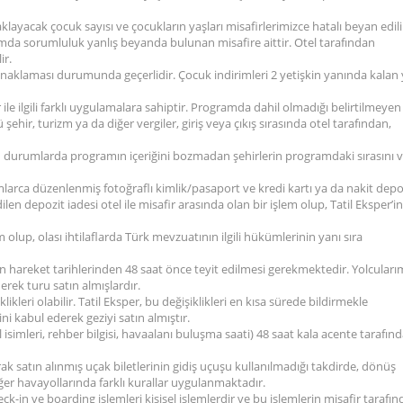
aklayacak çocuk sayısı ve çocukların yaşları misafirlerimizce hatalı beyan edili
durumda sorumluluk yanlış beyanda bulunan misafire aittir. Otel tarafından
ir.
onaklaması durumunda geçerlidir. Çocuk indirimleri 2 yetişkin yanında kalan
 ile ilgili farklı uygulamalara sahiptir. Programda dahil olmadığı belirtilmeyen
hir, turizm ya da diğer vergiler, giriş veya çıkış sırasında otel tarafından,
 durumlarda programın içeriğini bozmadan şehirlerin programdaki sırasını 
mlarca düzenlenmiş fotoğraflı kimlik/pasaport ve kredi kartı ya da nakit depo
dilen depozit iadesi otel ile misafir arasında olan bir işlem olup, Tatil Eksper’in
 olup, olası ihtilaflarda Türk mevzuatının ilgili hükümlerinin yanı sıra
in hareket tarihlerinden 48 saat önce teyit edilmesi gerekmektedir. Yolcuları
erek turu satın almışlardır.
likleri olabilir. Tatil Eksper, bu değişiklikleri en kısa sürede bildirmekle
i kabul ederek geziyi satın almıştır.
 otel isimleri, rehber bilgisi, havaalanı buluşma saati) 48 saat kala acente tarafın
rak satın alınmış uçak biletlerinin gidiş uçuşu kullanılmadığı takdirde, dönüş
ğer havayollarında farklı kurallar uygulanmaktadır.
eck-in ve boarding işlemleri kişisel işlemlerdir ve bu işlemlerin misafir tarafı