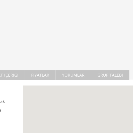
AT İÇERİĞİ
FİYATLAR
YORUMLAR
GRUP TALEBİ
cak
a