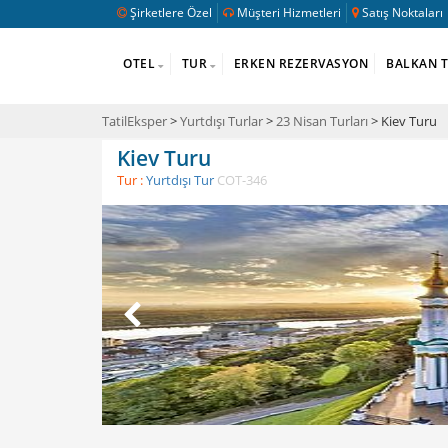
Şirketlere Özel
Müşteri Hizmetleri
Satış Noktaları
OTEL
TUR
ERKEN REZERVASYON
BALKAN 
TatilEksper
>
Yurtdışı Turlar
>
23 Nisan Turları
> Kiev Turu
Kiev Turu
Tur :
Yurtdışı Tur
COT-346