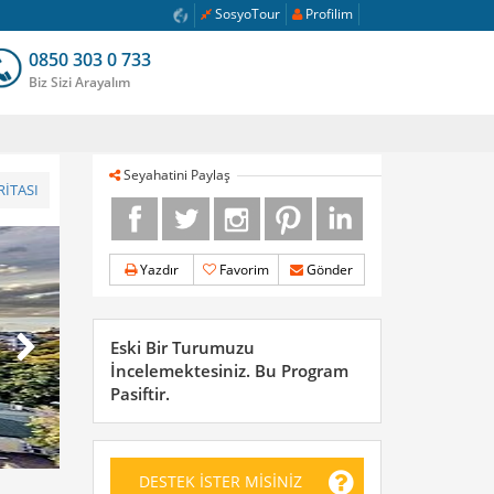
SosyoTour
Profilim
0850 303 0 733
Biz Sizi Arayalım
Seyahatini Paylaş
İTASI
Yazdır
Favorim
Gönder
Eski Bir Turumuzu
İncelemektesiniz. Bu Program
Pasiftir.
DESTEK İSTER MİSİNİZ