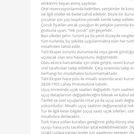
ettiklerini beyan etmiş sayılırlar.
Otel rezervasyonlarında belirtilen, yetişkinler ile kon
ise ilgili oteller ek bedel tahsil edebilir. Böyle bir 
çocuklar için yaş tespitine yönelik kimlik talep edilebil
Çocuk fiyatları ancak çocuğun iki yetişkin yanında k
grubuna uyan, “tek çocuk” için geçerlidir.
Bazı ülkeler şehir, turizm ya da yerel düzeyde vergiler
tüm turlarda, bu şekilde uygulanmakta olan her türlü şe
misafirden tahsil edilir.
Tatil Eksper zorunlu durumlarda veya gerek gördüğü
uçulacak olan ana havayolunu değiştirebilir.
Olası ekstra harcamalar için otele girişte, resmî kuru
otel tarafından talep edilebilir. Çıkış sırasında talep e
herhangi bir müdahalesi bulunmamaktadır.
Tatil Eksper hava yolu ile misafir arasında aracı kurum
28.09.1955 Lahey Protokolüne tabidir.
Uçuş öncesinde uçak saatleri değişebilir, tüm saatler
uçuş detaylarının değişebileceğini bilerek ve kabul ed
Tarifeli ve özel uçuşlarda rötar ya da uçuş saati değişik
yükümlüdür. Misafir uçuş saatinin değişme/iptal riskin
Tur ile ilgili kesin bilgiler (uçuş saati, uçak biletleri,
misafirlere iletilecektir.
Türk Hava yolları kuralları gereğince; gidiş-dönüş ola
uçuşu hava yolu tarafından iptal edilebilmektedir. Di
Uçaklı turlara katılan kişiler için yapılması gereken ch