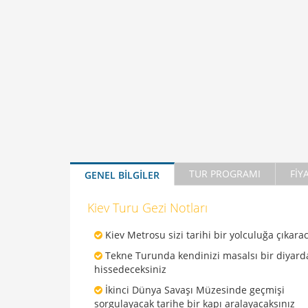
TUR PROGRAMI
FİY
GENEL BİLGİLER
Kiev Turu Gezi Notları
Kiev Metrosu sizi tarihi bir yolculuğa çıkara
Tekne Turunda kendinizi masalsı bir diyard
hissedeceksiniz
İkinci Dünya Savaşı Müzesinde geçmişi
sorgulayacak tarihe bir kapı aralayacaksınız