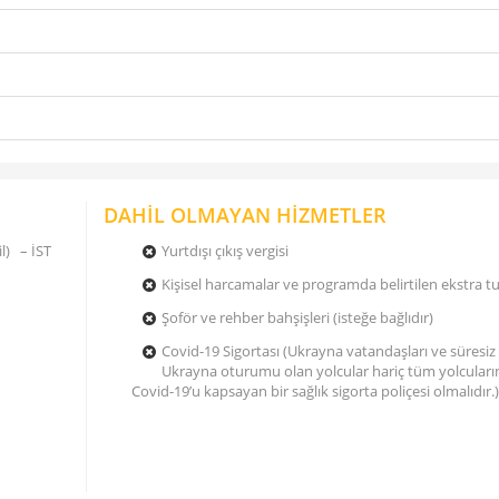
DAHİL OLMAYAN HİZMETLER
l) – İST
Yurtdışı çıkış vergisi
Kişisel harcamalar ve programda belirtilen ekstra tu
Şoför ve rehber bahşişleri (isteğe bağlıdır)
Covid-19 Sigortası (Ukrayna vatandaşları ve süresiz
Ukrayna oturumu olan yolcular hariç tüm yolcuları
Covid-19’u kapsayan bir sağlık sigorta poliçesi olmalıdır.)