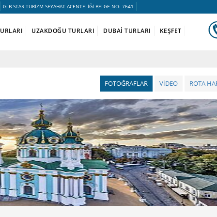
GLB STAR TURİZM SEYAHAT ACENTELİĞİ BELGE NO: 7641
TURLARI
UZAKDOĞU TURLARI
DUBAİ TURLARI
KEŞFET
FOTOĞRAFLAR
VİDEO
ROTA HAR