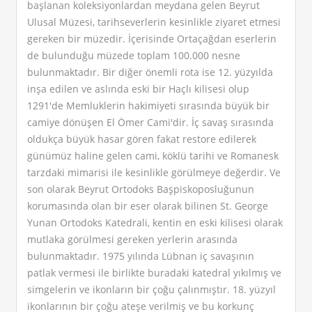
başlanan koleksiyonlardan meydana gelen Beyrut
Ulusal Müzesi, tarihseverlerin kesinlikle ziyaret etmesi
gereken bir müzedir. İçerisinde Ortaçağdan eserlerin
de bulunduğu müzede toplam 100.000 nesne
bulunmaktadır. Bir diğer önemli rota ise 12. yüzyılda
inşa edilen ve aslında eski bir Haçlı kilisesi olup
1291'de Memluklerin hakimiyeti sırasında büyük bir
camiye dönüşen El Ömer Cami'dir. İç savaş sırasında
oldukça büyük hasar gören fakat restore edilerek
günümüz haline gelen cami, köklü tarihi ve Romanesk
tarzdaki mimarisi ile kesinlikle görülmeye değerdir. Ve
son olarak Beyrut Ortodoks Başpiskoposluğunun
korumasında olan bir eser olarak bilinen St. George
Yunan Ortodoks Katedrali, kentin en eski kilisesi olarak
mutlaka görülmesi gereken yerlerin arasında
bulunmaktadır. 1975 yılında Lübnan iç savaşının
patlak vermesi ile birlikte buradaki katedral yıkılmış ve
simgelerin ve ikonların bir çoğu çalınmıştır. 18. yüzyıl
ikonlarının bir çoğu ateşe verilmiş ve bu korkunç