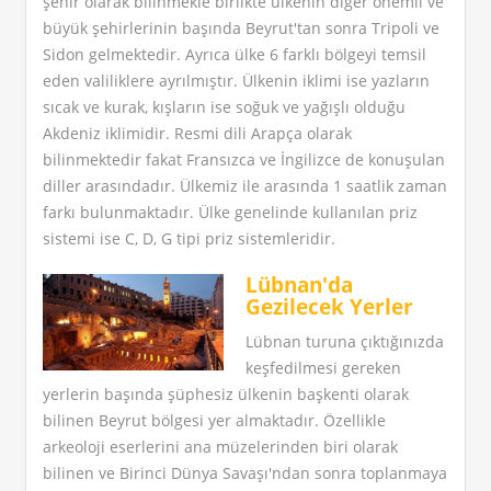
şehir olarak bilinmekle birlikte ülkenin diğer önemli ve
büyük şehirlerinin başında Beyrut'tan sonra Tripoli ve
Sidon gelmektedir. Ayrıca ülke 6 farklı bölgeyi temsil
eden valiliklere ayrılmıştır. Ülkenin iklimi ise yazların
sıcak ve kurak, kışların ise soğuk ve yağışlı olduğu
Akdeniz iklimidir. Resmi dili Arapça olarak
bilinmektedir fakat Fransızca ve İngilizce de konuşulan
diller arasındadır. Ülkemiz ile arasında 1 saatlik zaman
farkı bulunmaktadır. Ülke genelinde kullanılan priz
sistemi ise C, D, G tipi priz sistemleridir.
Lübnan'da
Gezilecek Yerler
Lübnan turuna çıktığınızda
keşfedilmesi gereken
yerlerin başında şüphesiz ülkenin başkenti olarak
bilinen Beyrut bölgesi yer almaktadır. Özellikle
arkeoloji eserlerini ana müzelerinden biri olarak
bilinen ve Birinci Dünya Savaşı'ndan sonra toplanmaya