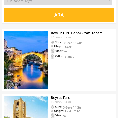
Beyrut Turu Bahar - Yaz Dönemi
Lübnan Turları
Süre:
3 Gece / 4 Gün
Ulaşım:
Uçak
Vize:
Yok
Kalkış:
İstanbul
Beyrut Turu
Lübnan Turları
Süre:
3 Gece / 4 Gün
Ulaşım:
Uçak / THY
Vize:
Yok