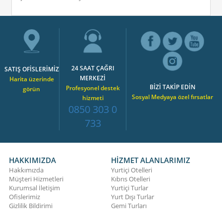
24 SAAT ÇAĞRI
SATIŞ OFİSLERİMİZ
MERKEZİ
Harita üzerinde
BİZİ TAKİP EDİN
Profesyonel destek
görün
Sosyal Medyaya özel fırsatlar
hizmeti
0850 303 0
733
HAKKIMIZDA
HİZMET ALANLARIMIZ
Hakkımızda
Yurtiçi Otelleri
Müşteri Hizmetleri
Kıbrıs Otelleri
Kurumsal İletişim
Yurtiçi Turlar
Ofislerimiz
Yurt Dışı Turlar
Gizlilik Bildirimi
Gemi Turları