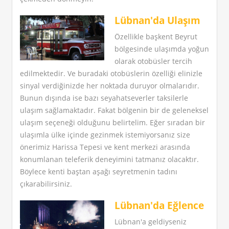
Lübnan'da Ulaşım
Özellikle başkent Beyrut
bölgesinde ulaşımda yoğun
olarak otobüsler tercih
edilmektedir. Ve buradaki otobüslerin özelliği elinizle
sinyal verdiğinizde her noktada duruyor olmalarıdır.
Bunun dışında ise bazı seyahatseverler taksilerle
ulaşım sağlamaktadır. Fakat bölgenin bir de geleneksel
ulaşım seçeneği olduğunu belirtelim. Eğer sıradan bir
ulaşımla ülke içinde gezinmek istemiyorsanız size
önerimiz Harissa Tepesi ve kent merkezi arasında
konumlanan teleferik deneyimini tatmanız olacaktır.
Böylece kenti baştan aşağı seyretmenin tadını
çıkarabilirsiniz.
Lübnan'da Eğlence
Lübnan'a geldiyseniz