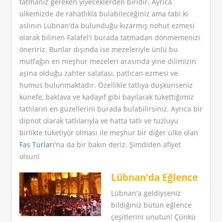
tatmanız gereken yiyeceklerden biridir. Ayrıca
ülkemizde de rahatlıkla bulabileceğiniz ama tabi ki
aslının Lübnan'da bulunduğu kızarmış nohut ezmesi
olarak bilinen Falafel'i burada tatmadan dönmemenizi
öneririz. Bunlar dışında ise mezeleriyle ünlü bu
mutfağın en meşhur mezeleri arasında yine dilimizin
aşina olduğu zahter salatası, patlıcan ezmesi ve
humus bulunmaktadır. Özellikle tatlıya düşkünseniz
künefe, baklava ve kadayıf gibi bayılarak tükettiğimiz
tatlıların en güzellerini burada bulabilirsiniz. Ayrıca bir
dipnot olarak tatlılarıyla ve hatta tatlı ve tuzluyu
birlikte tüketiyor olması ile meşhur bir diğer ülke olan
Fas Turları
'na da bir bakın deriz. Şimdiden afiyet
olsun!
Lübnan'da Eğlence
Lübnan'a geldiyseniz
bildiğiniz bütün eğlence
çeşitlerini unutun! Çünkü