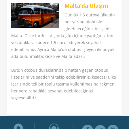
Malta'da Ulaşım
Günlük 1,5 euroya ülkenin
her yerine otobüsle
gidebileceğiniz bir şehir
Malta. Gece tarifesi dışında gün içinde yaptığınız tüm
yolculuklara sadece 1.5 euro ödeyerek seyahat
edebilirsiniz. Ayrıca Malta’da otobüs işleyen iki büyük
ada bulunmakta; Gozo ve Malta adası.
Bütün otobüs duraklarında o hattan geçen otobüs
listelerini ve saatlerini takip edebilirsiniz, kısacası ülke
içerisinde tek bir toplu taşıma kullanılmasına rağmen
her yere rahatlıkla seyahat edebileceğinizi
söyleyebiliriz.