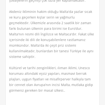
şövalyelerin geçmişi çok fazla yer kaplamaktadır.
Akdeniz ikliminin hakim olduğu Malta'da yazlar sıcak
ve kuru geçerken kışlar serin ve yağmurlu
geçmektedir. Ülkemizle arasında 2 saatlik bir zaman
farkı bulunan ülkenin para birimi ise Euro’dur.
Malta'nın resmi dili İngilizce ve Maltaca'dır. Fakat ülke
içerisinde iki dili de konuşabilenlere rastlamanız
mümkündür. Malta'da iki çeşit priz sistemi
kullanılmaktadır, bunlardan bir tanesi Türkiye ile aynı
sisteme sahiptir.
Kültürel ve tarihi zenginlikleri, ılıman iklimi, Unesco
koruması altındaki eşsiz yapıları, masmavi berrak
plajları, uygun fiyatları ve misafirperver halkıyla tam
bir cennet olan Avrupa’nın incisi Malta, mutlaka gidip
görmeniz gereken bir masal ülkesi..