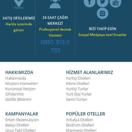
24 SAAT ÇAĞRI
SATIŞ OFİSLERİMİZ
MERKEZİ
Harita üzerinde
BİZİ TAKİP EDİN
Profesyonel destek
görün
Sosyal Medyaya özel fırsatlar
hizmeti
0850 303 0
733
HAKKIMIZDA
HİZMET ALANLARIMIZ
Hakkımızda
Yurtiçi Otelleri
Müşteri Hizmetleri
Kıbrıs Otelleri
Kurumsal İletişim
Yurtiçi Turlar
Ofislerimiz
Yurt Dışı Turlar
Gizlilik Bildirimi
Gemi Turları
KAMPANYALAR
POPÜLER OTELLER
Erken Rezervasyon
Antalya Otelleri
Balayı Otelleri
Bodrum Otelleri
Ucuz Tatil Otelleri
Marmaris Otelleri