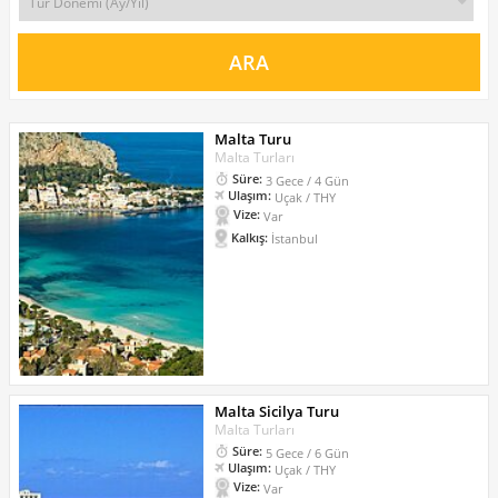
Malta Turu
Malta Turları
Süre:
3 Gece / 4 Gün
Ulaşım:
Uçak / THY
Vize:
Var
Kalkış:
İstanbul
Malta Sicilya Turu
Malta Turları
Süre:
5 Gece / 6 Gün
Ulaşım:
Uçak / THY
Vize:
Var