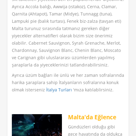
Ayrıca Accola balığı, Awwija (ıstakoz), Cerna, Clamar,
Qarnita (Ahtapot), Tamar (Midye), Tunnagg (tuna),
Lampuki pie (balık turtası), Fenek biz-zalza (tavşan eti)
Malta turunuz sırasında tatmanız gereken diğer
yiyecekler alternatifleri olarak bizim size önerimiz
olabilir. Cabernet Sauvignon, Syrah Grenache, Merlot,
Chardonnay, Sauvignon Blanc, Chenin Blanc, Moscato
ve Carignan gibi uluslararası üzümlerden yapılmış
şaraplarla da yiyeceklerinizi tatlandırabilirsiniz.
Ayrıca üzüm bağları ile ünlü ve her zaman sofralarında
harika şaraplara sahip İtalyanların sofralarına konuk
olmak isterseniz
İtalya Turları
'mıza katılablirsiniz.
Malta'da Eğlence
Gündüzleri olduğu gibi
gece hayatında da oldukça