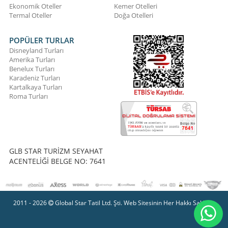
Ekonomik Oteller
Kemer Otelleri
Termal Oteller
Doğa Otelleri
POPÜLER TURLAR
Disneyland Turları
Amerika Turları
Benelux Turları
Karadeniz Turları
Kartalkaya Turları
Roma Turları
GLB STAR TURİZM SEYAHAT
ACENTELİĞİ BELGE NO: 7641
2011 - 2026
Global Star Tatil Ltd. Şti. Web Sitesinin Her Hakkı Saklıdır.