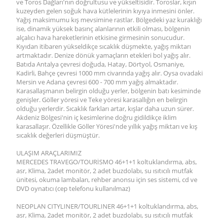
ve Toros Dağları'nın doğrultusu ve yükseltisidir. Toroslar, kışın
kuzeyden gelen soğuk hava kütlelerinin kıyıya inmesini önler.
Yağış maksimumu kış mevsimine rastlar. Bölgedeki yaz kuraklığı
ise, dinamik yüksek basınç alanlarının etkili olması, bölgenin
alçalıcı hava hareketlerinin etkisine girmesinin sonucudur.
Kıyıdan itibaren yükseldikçe sıcaklık düşmekte, yağış miktarı
artmaktadır. Denize dönük yamaçların etekleri bol yağış alır.
Batıda Antalya çevresi doğuda, Hatay, Dörtyol, Osmaniye,
Kadirli, Bahçe çevresi 1000 mm civarında yağış alır. Oysa ovadaki
Mersin ve Adana çevresi 600 - 700 mm yağış almaktadır.
Karasallaşmanın belirgin olduğu yerler, bölgenin batı kesiminde
genişler. Göller yöresi ve Teke yöresi karasallığın en belirgin
olduğu yerlerdir. Sıcaklık farkları artar, kışlar daha uzun sürer.
Akdeniz Bölgesi'nin iç kesimlerine doğru gidildikçe iklim
karasallaşır. Özellikle Göller Yöresi'nde yıllık yağış miktarı ve kış
sıcaklık değerleri düşmüştür.
ULAŞIM ARAÇLARIMIZ
MERCEDES TRAVEGO/TOURİSMO 46+1+1 koltuklandırma, abs,
asr, Klima, 2adet monitör, 2 adet buzdolabı, su ısıtıcılı mutfak
ünitesi, okuma lambaları, rehber anonsu için ses sistemi, cd ve
DVD oynatıcı (cep telefonu kullanılmaz)
NEOPLAN CITYLINER/TOURLINER 46+1+1 koltuklandırma, abs,
asr, Klima, 2adet monitör, 2 adet buzdolabı, su ısıtıcılı mutfak