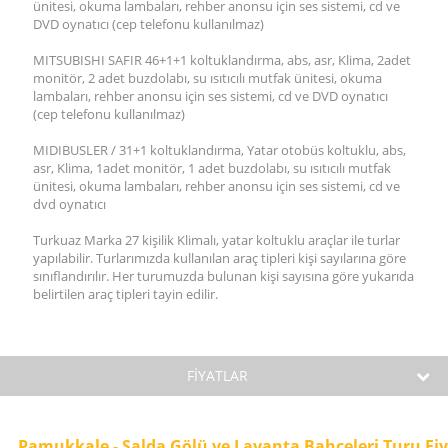
ünitesi, okuma lambaları, rehber anonsu için ses sistemi, cd ve
DVD oynatıcı (cep telefonu kullanılmaz)
MITSUBISHI SAFIR 46+1+1 koltuklandırma, abs, asr, Klima, 2adet
monitör, 2 adet buzdolabı, su ısıtıcılı mutfak ünitesi, okuma
lambaları, rehber anonsu için ses sistemi, cd ve DVD oynatıcı
(cep telefonu kullanılmaz)
MIDIBUSLER / 31+1 koltuklandırma, Yatar otobüs koltuklu, abs,
asr, Klima, 1adet monitör, 1 adet buzdolabı, su ısıtıcılı mutfak
ünitesi, okuma lambaları, rehber anonsu için ses sistemi, cd ve
dvd oynatıcı
Turkuaz Marka 27 kişilik Klimalı, yatar koltuklu araçlar ile turlar
yapılabilir. Turlarımızda kullanılan araç tipleri kişi sayılarına göre
sınıflandırılır. Her turumuzda bulunan kişi sayısına göre yukarıda
belirtilen araç tipleri tayin edilir.
FİYATLAR
Pamukkale - Salda Gölü ve Lavanta Bahçeleri Turu Fiy