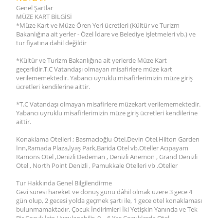
Genel Şartlar
MÜZE KART BİLGİSİ
*Müze Kart ve Müze Ören Yeri ücretleri (Kültür ve Turizm
Bakanlığına ait yerler - Özel İdare ve Belediye işletmeleri vb.) ve
tur fiyatına dahil değildir
*Kültür ve Turizm Bakanlığına ait yerlerde Müze Kart
geçerlidir.T.C Vatandaşı olmayan misafirlere müze kart
verilememektedir. Yabancı uyruklu misafirlerimizin müze giriş
ücretleri kendilerine aittir.
*T.C Vatandaşı olmayan misafirlere müzekart verilememektedir.
Yabancı uyruklu misafirlerimizin müze giriş ücretleri kendilerine
aittir.
Konaklama Otelleri ; Basmacioğlu Otel,Devin Otel,Hilton Garden
İnn,Ramada Plaza,İyaş Park,Barida Otel vb.Oteller Acıpayam
Ramons Otel ,Denizli Dedeman , Denizli Anemon , Grand Denizli
Otel , North Point Denizli , Pamukkale Otelleri vb .Oteller
Tur Hakkında Genel Bilgilendirme
Gezi süresi hareket ve dönüş günü dâhil olmak üzere 3 gece 4
gün olup, 2 gecesi yolda geçmek şartı ile, 1 gece otel konaklaması
bulunmamaktadır. Çocuk İndirimleri İki Yetişkin Yanında ve Tek