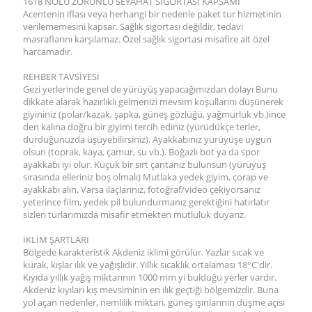
1618 NOLU ZORUNLU SEYAHAT SIGORTASI KAPSAMI
Acentenin iflası veya herhangi bir nedenle paket tur hizmetinin
verilememesini kapsar. Sağlık sigortası değildir, tedavi
masraflarını karşılamaz. Özel sağlık sigortası misafire ait özel
harcamadır.
REHBER TAVSİYESİ
Gezi yerlerinde genel de yürüyüş yapacağımızdan dolayı Bunu
dikkate alarak hazırlıklı gelmenizi mevsim koşullarını düşünerek
giyininiz (polar/kazak, şapka, güneş gözlüğü, yağmurluk vb.)ince
den kalına doğru bir giyimi tercih ediniz (yürüdükçe terler,
durduğunuzda üşüyebilirsiniz). Ayakkabınız yürüyüşe uygun
olsun (toprak, kaya, çamur, su vb.). Boğazlı bot ya da spor
ayakkabı iyi olur. Küçük bir sırt çantanız bulunsun (yürüyüş
sırasında elleriniz boş olmalı) Mutlaka yedek giyim, çorap ve
ayakkabı alın. Varsa ilaçlarınız, fotoğraf/video çekiyorsanız
yeterince film, yedek pil bulundurmanız gerektiğini hatırlatır
sizleri turlarımızda misafir etmekten mutluluk duyarız.
İKLİM ŞARTLARI
Bölgede karakteristik Akdeniz iklimi görülür. Yazlar sıcak ve
kurak, kışlar ılık ve yağışlıdır. Yıllık sıcaklık ortalaması 18°C'dir.
Kıyıda yıllık yağış miktarının 1000 mm yi bulduğu yerler vardır.
Akdeniz kıyıları kış mevsiminin en ılık geçtiği bölgemizdir. Buna
yol açan nedenler, nemlilik miktarı, güneş ışınlarının düşme açısı