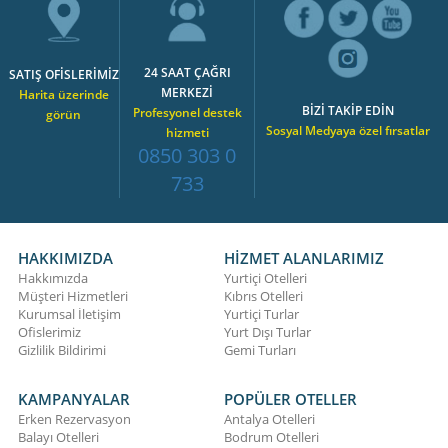
24 SAAT ÇAĞRI
SATIŞ OFİSLERİMİZ
MERKEZİ
Harita üzerinde
BİZİ TAKİP EDİN
Profesyonel destek
görün
Sosyal Medyaya özel fırsatlar
hizmeti
0850 303 0
733
HAKKIMIZDA
HİZMET ALANLARIMIZ
Hakkımızda
Yurtiçi Otelleri
Müşteri Hizmetleri
Kıbrıs Otelleri
Kurumsal İletişim
Yurtiçi Turlar
Ofislerimiz
Yurt Dışı Turlar
Gizlilik Bildirimi
Gemi Turları
KAMPANYALAR
POPÜLER OTELLER
Erken Rezervasyon
Antalya Otelleri
Balayı Otelleri
Bodrum Otelleri