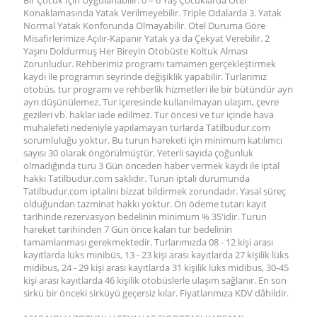
Bir Çocuk İçin Uygulanabilir. 0 – 6 Yaş Çocuklarda Otel
Konaklamasında Yatak Verilmeyebilir. Triple Odalarda 3. Yatak
Normal Yatak Konforunda Olmayabilir. Otel Duruma Göre
Misafirlerimize Açılır-Kapanır Yatak ya da Çekyat Verebilir. 2
Yaşını Doldurmuş Her Bireyin Otobüste Koltuk Alması
Zorunludur. Rehberimiz programı tamamen gerçekleştirmek
kaydı ile programın seyrinde değişiklik yapabilir. Turlarımız
otobüs, tur programı ve rehberlik hizmetleri ile bir bütündür ayrı
ayrı düşünülemez. Tur içeresinde kullanılmayan ulaşım, çevre
gezileri vb. haklar iade edilmez. Tur öncesi ve tur içinde hava
muhalefeti nedeniyle yapılamayan turlarda Tatilbudur.com
sorumluluğu yoktur. Bu turun hareketi için minimum katılımcı
sayısı 30 olarak öngörülmüştür. Yeterli sayıda çoğunluk
olmadığında turu 3 Gün önceden haber vermek kaydı ile iptal
hakkı Tatilbudur.com saklıdır. Turun iptali durumunda
Tatilbudur.com iptalini bizzat bildirmek zorundadır. Yasal süreç
olduğundan tazminat hakkı yoktur. Ön ödeme tutarı kayıt
tarihinde rezervasyon bedelinin minimum % 35'idir. Turun
hareket tarihinden 7 Gün önce kalan tur bedelinin
tamamlanması gerekmektedir. Turlarımızda 08 - 12 kişi arası
kayıtlarda lüks minibüs, 13 - 23 kişi arası kayıtlarda 27 kişilik lüks
midibus, 24 - 29 kişi arası kayıtlarda 31 kişilik lüks midibus, 30-45
kişi arası kayıtlarda 46 kişilik otobüslerle ulaşım sağlanır. En son
sirkü bir önceki sirküyü geçersiz kılar. Fiyatlarımıza KDV dâhildir.