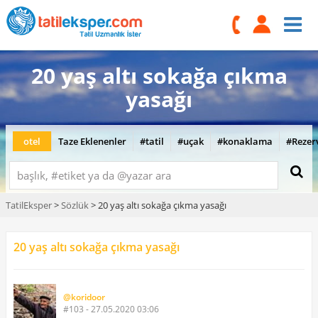
20 yaş altı sokağa çıkma
yasağı
otel
Taze Eklenenler
#tatil
#uçak
#konaklama
#Rezer
TatilEksper
>
Sözlük
> 20 yaş altı sokağa çıkma yasağı
20 yaş altı sokağa çıkma yasağı
@koridoor
#103 - 27.05.2020 03:06