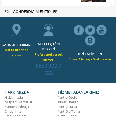
32 |
GÖNDERDİĞİM ENTRYLER
24 SAAT ÇAĞRI
SATIŞ OFİSLERİMİZ
MERKEZİ
Harita üzerinde
BİZİ TAKİP EDİN
Profesyonel destek
görün
Sosyal Medyaya özel fırsatlar
hizmeti
0850 303 0
733
HAKKIMIZDA
HİZMET ALANLARIMIZ
Hakkımızda
Yurtiçi Otelleri
Müşteri Hizmetleri
Kıbrıs Otelleri
Kurumsal İletişim
Yurtiçi Turlar
Ofislerimiz
Yurt Dışı Turlar