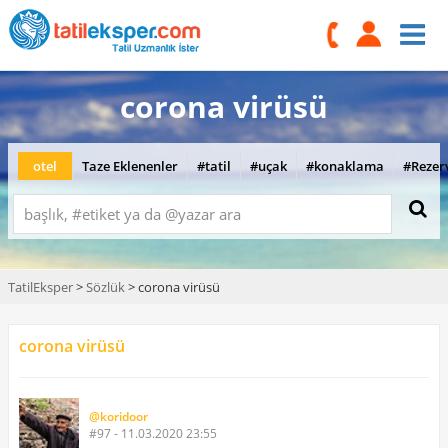
corona virüsü
otel
Taze Eklenenler
#tatil
#uçak
#konaklama
#Rezer
TatilEksper
>
Sözlük
> corona virüsü
corona virüsü
@koridoor
#97 - 11.03.2020 23:55