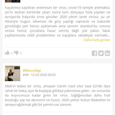
hayatımızı kaydıran enteresan bir virüs. covid-19 ismiyle anılmakta.
çin'in wuhan kentinde çıkan sonra tüm dünyaya hızla yayılan ve
avrupa'da italya'da önce görülen 2020 yılının lanet virüsü. şu an
itibariyle bugün ülkemize de giriş yaptığı saptandı ve bakanlık
görüldüğü yeri henüz açıklamadı ama sanırım istanbul'da. corona
virüsü henüz çocuklara hasar vermiş değil çok şükür, fakat
yaşlılarımızda ciddi problemlere ve kayıplara sebebiyet vermekte.
dünya sağlık örgütü bugün itibariyle pandemi uyarısı verdi aylar
Daha fazla göster
sonra. belki de türkiyeyi bekliyordu bunun için. korona virüs ilk
çıkışından bugüne tam 90 gün geçti ve şu an 150 küsür ülkede varlık
4
0
gösteriyor. ciddi önlemlerin alındığı korona virüsüne karşı en acı
kaybı çin, italya ve iran verdi bugüne dek. ülkemizde nasıl bir gelişim
gösterecek henüz bilmiyoruz ama gün gün ülkemize gelir mi gelmez
mi derken baya zaman kazandık ve hazırlıklıyız diye düşünüyorum..
@MonniGigi
lakin turizm şirketleri bu virüs nedeniyle batma ve iflas etmenin
#98 - 12.03.2020 00:03
eşiğine geldi. hükümet ve tursab acilen önlem almazsa korona tüm
sektörü ve özellikle organizasyon yeteneği olan tek ticari organımız
olan seyahat acentalarını bitirebilir. duam hem insanlarımızla ve
Allah’ın belası bir virüs, amaaan Canım nasıl olsa taaa Çin’de diye
hemde seyahat sektörünün tüm bileşenleri ve etkilenen tüm esnafla.
rahat bir bakış açısı ile başlayıp gittikçe yakınımıza gelen , en sonunda
temizlenelim ve bekleyelim bakalım ne zaman bitecek korona virüsü..
da koynumuza kadar giren bir virüs. Sağlığımızdan daha hızlı
bozduğu şey ise ekonomi ve huzur. 2020 yılının bütün felaketleri bi
seneye sığdırmak gibi bir yemini var sanırım.