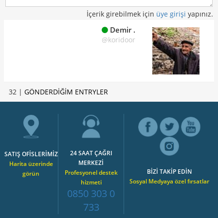
İçerik girebilmek için
üye girişi
yapınız.
Demir .
@koridoor
32 |
GÖNDERDİĞİM ENTRYLER
24 SAAT ÇAĞRI
SATIŞ OFİSLERİMİZ
MERKEZİ
Harita üzerinde
BİZİ TAKİP EDİN
Profesyonel destek
görün
Sosyal Medyaya özel fırsatlar
hizmeti
0850 303 0
733