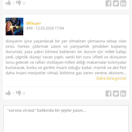
1
0
@Eksper
#99 - 12.03.2020 17:04
dünyanın iyice yaşanılacak bir yer olmaktan çıkmasına sebep olan
virüs. herkes çıldırmak üzere ve yamyamlık şimdiden başlamış
durumda. yaza yakın bitmesi beklenen bir durum için millet kafayı
yedi, çılgınlık düzeyi tavan yaptı, sanki biri sura üfledi ve dünyanın
sonu gelecek ve rafları stoklayan milleti aldığı makarnalar kolonyalar
kurtaracak. korku ve gerilim insani olduğu kadar, mantık ve akıl fikir
daha insani meziyetler olmalı. birbirine gaz veren verene, ekonomik
sistem çökmek üzere, seyahat endüstrisi durunca 34 milyar 520
Daha fazla göster
milyon 332 bin dolar gelirden mahrum kalacağız, bu rakamı
çıkartabilecek hiç bir endüstri bulunmamakta. corono morono
1
0
ülkeye gelmeden ateşi herkesi sarmıştı, artık 1 pozitifimiz var, o da
kurtulacak zaten, batık ekonomiyle herkes zil takıp oynar artık. ne
korkak bir milletmişiz daha iyi görülüyor haberleri ve sosyal medyayı
izleyince. ayrıca sağlık bakanını da şiddetle tebrik ediyorum. müthiş
bir savunma ve iletişim sentezi gösterdi.