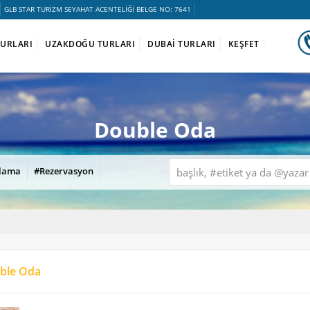
GLB STAR TURİZM SEYAHAT ACENTELİĞİ BELGE NO: 7641
TURLARI
UZAKDOĞU TURLARI
DUBAİ TURLARI
KEŞFET
Double Oda
lama
#Rezervasyon
ble Oda