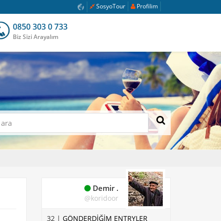
SosyoTour
Profilim
0850 303 0 733
Biz Sizi Arayalım
Demir .
@koridoor
32 |
GÖNDERDİĞİM ENTRYLER