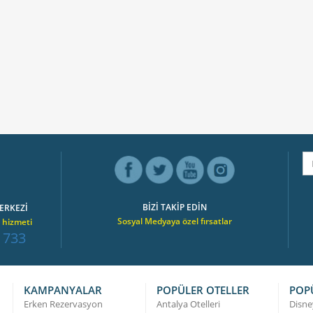
BİZİ TAKİP EDİN
ERKEZİ
Sosyal Medyaya özel fırsatlar
 hizmeti
 733
KAMPANYALAR
POPÜLER OTELLER
POP
Erken Rezervasyon
Antalya Otelleri
Disne