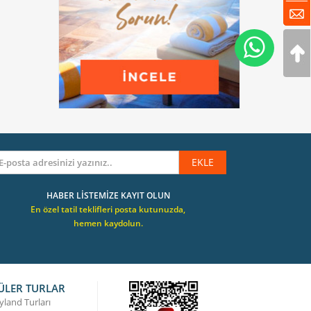
EKLE
HABER LİSTEMİZE KAYIT OLUN
En özel tatil teklifleri posta kutunuzda,
hemen kaydolun.
ÜLER TURLAR
yland Turları