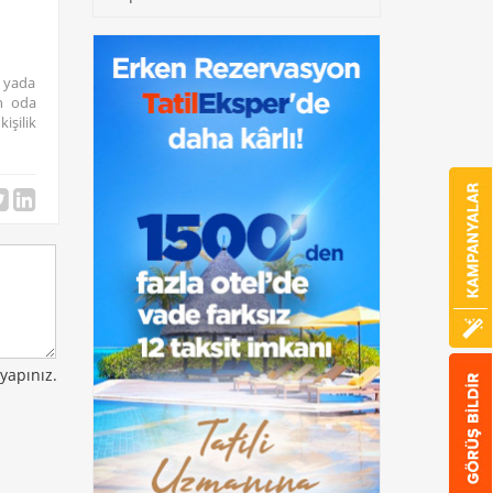
k yada
in oda
işilik
yapınız.