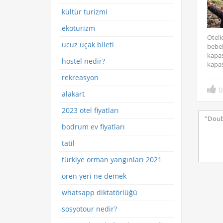
kültür turizmi
ekoturizm
Otell
ucuz uçak bileti
bebek
kapas
hostel nedir?
kapas
rekreasyon
0
alakart
2023 otel fiyatları
bodrum ev fiyatları
tatil
türkiye orman yangınları 2021
ören yeri ne demek
whatsapp diktatörlüğü
sosyotour nedir?