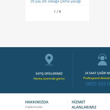
20 yaş altı sokağa çıkma yasağı
1 / 8
24 SAAT ÇAĞRI M
SATIŞ OFİSLERİMİZ
Profesyonel destek
Harita üzerinde görün
0850 303 0
HAKKIMIZDA
HİZMET
Hakkımızda
ALANLARIMIZ