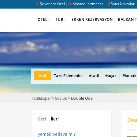
Şirketlere Özel
Müşteri Hizmetleri
Satış Noktaları
OTEL
TUR
ERKEN REZERVASYON
BALKAN 
otel
Taze Eklenenler
#tatil
#uçak
#konak
TatilEksper
>
Sözlük
> Double Oda
Geri
İleri
Dou
yemek bedava mı?