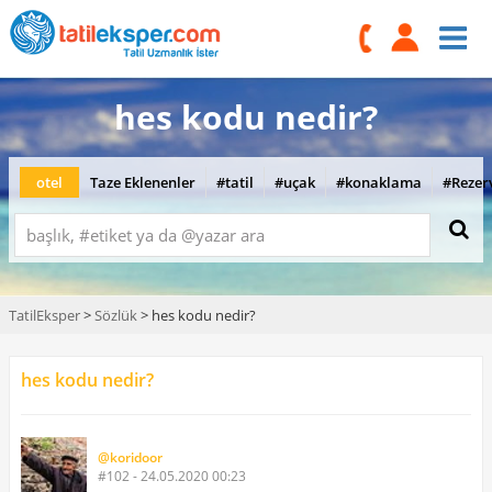
hes kodu nedir?
otel
Taze Eklenenler
#tatil
#uçak
#konaklama
#Rezer
TatilEksper
>
Sözlük
> hes kodu nedir?
hes kodu nedir?
@koridoor
#102 - 24.05.2020 00:23