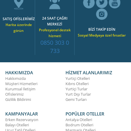
24 SAAT ÇAĞRI
SATIŞ OFİSLERİMİZ
MERKEZİ
Harita üzerinde
BİZİ TAKİP EDİN
Profesyonel destek
görün
Sosyal Medyaya özel fırsatlar
hizmeti
0850 303 0
733
HAKKIMIZDA
HİZMET ALANLARIMIZ
Hakkımızda
Yurtiçi Otelleri
Müşteri Hizmetleri
Kıbrıs Otelleri
Kurumsal İletişim
Yurtiçi Turlar
Ofislerimiz
Yurt Dışı Turlar
Gizlilik Bildirimi
Gemi Turları
KAMPANYALAR
POPÜLER OTELLER
Erken Rezervasyon
Antalya Otelleri
Balayı Otelleri
Bodrum Otelleri
Ucuz Tatil Otelleri
Marmaris Otelleri