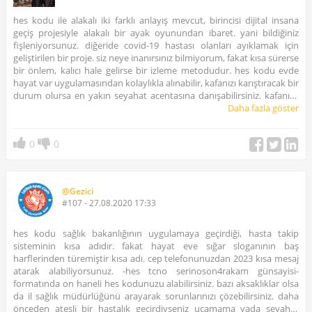
hes kodu ile alakalı iki farklı anlayış mevcut, birincisi dijital insana
geçiş projesiyle alakalı bir ayak oyunundan ibaret. yani bildiğiniz
fişleniyorsunuz. diğeride covid-19 hastası olanları ayıklamak için
geliştirilen bir proje. siz neye inanırsınız bilmiyorum, fakat kısa sürerse
bir önlem, kalıcı hale gelirse bir izleme metodudur. hes kodu evde
hayat var uygulamasından kolaylıkla alınabilir, kafanızı karıştıracak bir
durum olursa en yakın seyahat acentasına danışabilirsiniz. kafanıza
takmayın kendinizi riskede atmayın.
Daha fazla göster
0
0
@Gezici
#107 - 27.08.2020 17:33
hes kodu sağlık bakanlığının uygulamaya geçirdiği, hasta takip
sisteminin kısa adıdır. fakat hayat eve sığar sloganının baş
harflerinden türemiştir kısa adı. cep telefonunuzdan 2023 kısa mesaj
atarak alabiliyorsunuz. -hes tcno serinoson4rakam günsayisi-
formatında on haneli hes kodunuzu alabilirsiniz. bazı aksaklıklar olsa
da il sağlık müdürlüğünü arayarak sorunlarınızı çözebilirsiniz. daha
önceden ateşli bir hastalık geçirdiyseniz uçamama yada seyahat