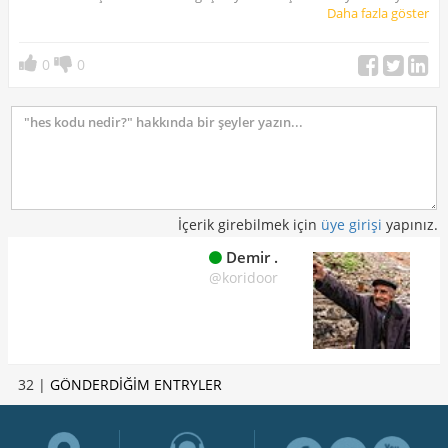
edememe olasılığınız yüksek. karantina süreci geçirmiş olan
Daha fazla göster
vatandaşlarda hes kodunda problem yaşarlarsa sağlık müdürlüğünü
aramaları gerekir. aynı zamanda bloke olmuş hes kodları için yine
0
0
yetkiliyi aramanız ve blokeyi kaldırmanız lazım. bloke kaldırıldıktan 2-
3 saat sonra işlem yaptırabilirsiniz.
İçerik girebilmek için
üye girişi
yapınız.
Demir .
@koridoor
32 |
GÖNDERDİĞİM ENTRYLER